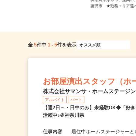
神奈川県横浜市神奈川区東神奈川2-5
神奈川県厚木市、座間
0-6（「東神奈川駅」「京急...
藤沢市 ★勤務エリア
全
5
件中
1
-
5
件を表示
お部屋演出スタッフ（ホ
株式会社サマンサ・ホームステージ
アルバイト
パート
【週2日～・日中のみ】未経験OK◆「好
活躍中♪＠神奈川県