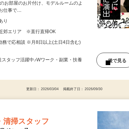
として「住みながら売るための空間演出」
様のお部屋のお片付け、モデルルームのよ
るお仕事で…
当あり
近郊エリア ※直行直帰OK
6H勤務で応相談 ※月8日以上(土日4日含む)
女性スタッフ活躍中♪Wワーク・副業・扶養
後で見
更新日： 2026/03/04 掲載終了日： 2026/09/30