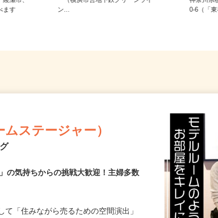
神奈川県横浜市都筑区の大型スーパ
市、綾瀬市、
ー（横浜市営地下鉄グリーンライ
神奈川
選べます
ン...
0-6（
ームステージャー）
ング
き」の気持ちからの挑戦大歓迎！主婦多数