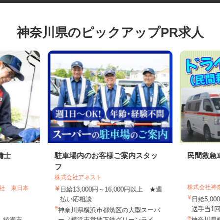
神奈川県のピックアップPR求人
備士
駐車場内のお客様ご案内スタッ
民間救
フ
株式会社アネスト
株式会社
会社 東日本
日給13,000円～16,000円以上 ★週
払い応相談
日給5,
送手当1