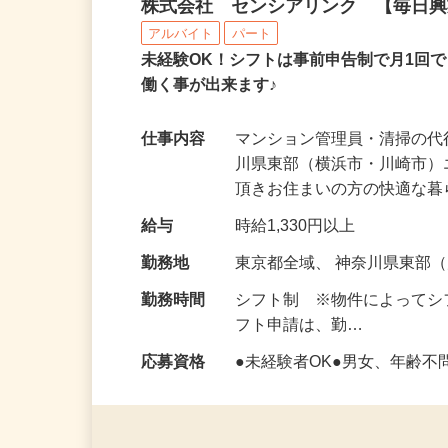
マンションの代行管理人
株式会社 センシアリンク 【毎日
アルバイト
パート
未経験OK！シフトは事前申告制で月1回
働く事が出来ます♪
仕事内容
マンション管理員・清掃の代
川県東部（横浜市・川崎市
頂きお住まいの方の快適な
給与
時給1,330円以上
勤務地
東京都全域、 神奈川県東部
勤務時間
シフト制 ※物件によってシフ
フト申請は、勤…
応募資格
●未経験者OK●男女、年齢不