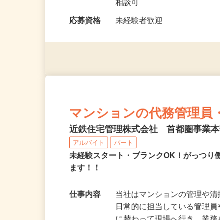
勤務時間
7：00〜18：00の間の6〜
相談可
応募資格
未経験者歓迎
マンションの代務管理員
近鉄住宅管理株式会社 首都圏事業
アルバイト
パート
未経験スタート・ブランクOK！がっつり
ます！！