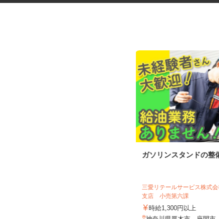
民間救急車のドライバー
ガソリンスタンドの整
株式会社神奈川民間救急サービス
三愛リテールサービス株式
支店 小売第六課
日給5,000円～7,000円（1勤務）＋搬
送手当1回（200円...
時給1,300円以上