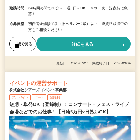
勤務時間
24時間の間で30分～、週1日～OK ※朝・夜・深夜特に急
募！
応募資格
初任者研修修了者（旧ヘルパー2級）以上 ※資格取得中の
方もご相談ください
詳細を見る
後で見る
更新日： 2026/07/27 掲載終了日： 2026/09/04
イベントの運営サポート
株式会社シアーズ イベント事業部
アルバイト
パート
登録制
短期・単発OK（登録制）！コンサート・フェス・ライブ
会場などでのお仕事！【日給3万円×日払いOK】