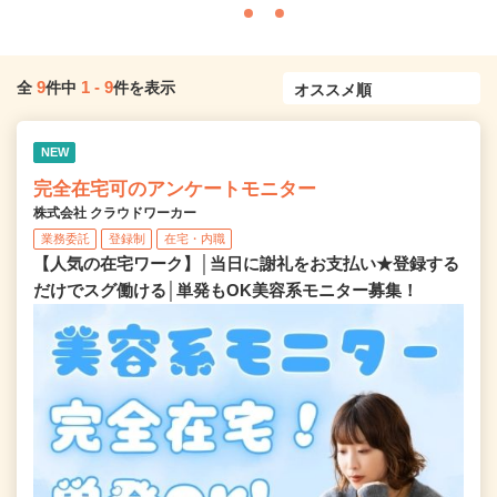
9
1
-
9
全
件中
件を表示
NEW
完全在宅可のアンケートモニター
株式会社 クラウドワーカー
業務委託
登録制
在宅・内職
【人気の在宅ワーク】│当日に謝礼をお支払い★登録する
だけでスグ働ける│単発もOK美容系モニター募集！