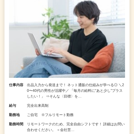
仕事内容
出品入力から発送まで！ ネット通販の仕組みが学べる◎ ＼2
0〜40代の男性が活躍中／ 「毎月の給料に“あと少し”プラス
したい！」 ⇒そんな〈目標〉を…
給与
完全出来高制
勤務地
ご自宅 ※フルリモート勤務
勤務時間
リモートワークのため、完全自由シフトです！ 詳細はお問い
合わせください。 ＜会社営…