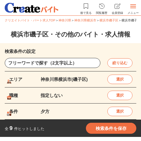
後で見る
閲覧履歴
会員登録
メニュー
クリエイトバイト・パート求人TOP
＞
神奈川県
＞
神奈川県横浜市
＞
横浜市磯子区
＞
横浜市磯子区
横浜市磯子区・その他のバイト・求人情報
検索条件の設定
絞り込む
エリア
神奈川県横浜市(磯子区)
選択
職種
指定しない
選択
条件
夕方
選択
9
検索条件を保存
全
件ヒットしました