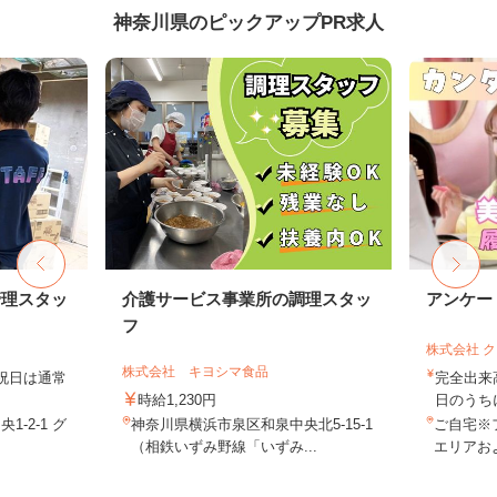
神奈川県のピックアップPR求人
管理スタッ
介護サービス事業所の調理スタッ
アンケー
フ
株式会社 
株式会社 キヨシマ食品
日祝日は通常
完全出来
時給1,230円
日のうち
-2-1 グ
神奈川県横浜市泉区和泉中央北5-15-1
ご自宅※
（相鉄いずみ野線「いずみ...
エリアお