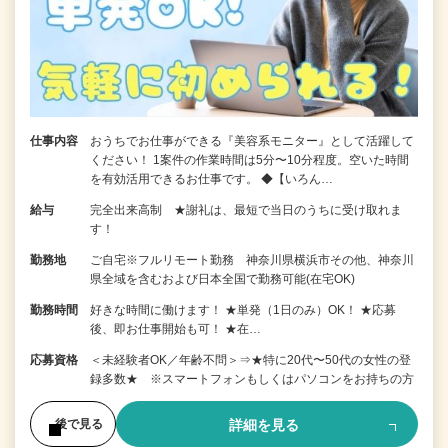
仕事内容
おうちでお仕事ができる『美容系モニター』として活躍して
ください！ 1案件の作業時間は5分〜10分程度。空いた時間
を有効活用できるお仕事です。 ◆【いろん…
給与
完全出来高制 ★謝礼は、最短で当日のうちに受け取れま
す！
勤務地
ご自宅※フルリモート勤務 神奈川県横浜市その他、神奈川
県全域を含むおよび日本全国で勤務可能(在宅OK)
勤務時間
好きな時間に働けます！ ★単発（1日のみ）OK！ ★応募
後、即お仕事開始も可！ ★在…
応募資格
＜未経験者OK／年齢不問＞⇒★特に20代〜50代の女性の登
録多数★ ※スマートフォンもしくはパソコンをお持ちの方
詳細を見る
後で見る