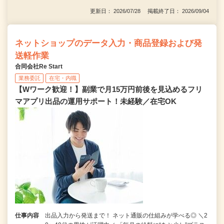
更新日： 2026/07/28 掲載終了日： 2026/09/04
ネットショップのデータ入力・商品登録および発
送軽作業
合同会社Re Start
業務委託
在宅・内職
【Wワーク歓迎！】副業で月15万円前後を見込めるフリ
マアプリ出品の運用サポート！未経験／在宅OK
仕事内容
出品入力から発送まで！ ネット通販の仕組みが学べる◎ ＼2