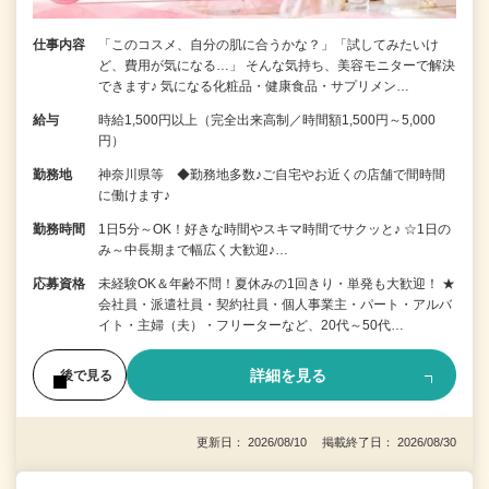
仕事内容
「このコスメ、自分の肌に合うかな？」「試してみたいけ
ど、費用が気になる…」 そんな気持ち、美容モニターで解決
できます♪ 気になる化粧品・健康食品・サプリメン…
給与
時給1,500円以上（完全出来高制／時間額1,500円～5,000
円）
勤務地
神奈川県等 ◆勤務地多数♪ご自宅やお近くの店舗で間時間
に働けます♪
勤務時間
1日5分～OK！好きな時間やスキマ時間でサクッと♪ ☆1日の
み～中長期まで幅広く大歓迎♪…
応募資格
未経験OK＆年齢不問！夏休みの1回きり・単発も大歓迎！ ★
会社員・派遣社員・契約社員・個人事業主・パート・アルバ
イト・主婦（夫）・フリーターなど、20代～50代…
詳細を見る
後で見る
更新日： 2026/08/10 掲載終了日： 2026/08/30