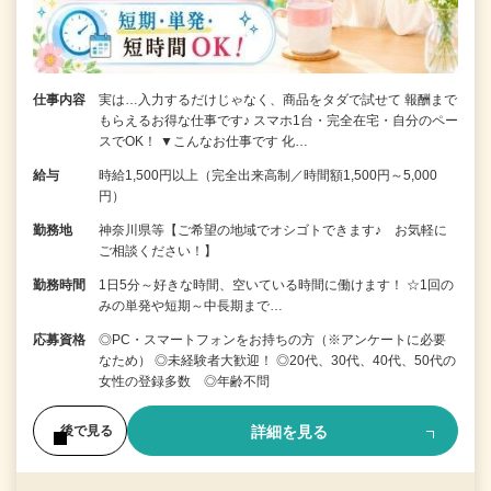
仕事内容
実は…入力するだけじゃなく、商品をタダで試せて 報酬まで
もらえるお得な仕事です♪ スマホ1台・完全在宅・自分のペー
スでOK！ ▼こんなお仕事です 化…
給与
時給1,500円以上（完全出来高制／時間額1,500円～5,000
円）
勤務地
神奈川県等【ご希望の地域でオシゴトできます♪ お気軽に
ご相談ください！】
勤務時間
1日5分～好きな時間、空いている時間に働けます！ ☆1回の
みの単発や短期～中長期まで…
応募資格
◎PC・スマートフォンをお持ちの方（※アンケートに必要
なため） ◎未経験者大歓迎！ ◎20代、30代、40代、50代の
女性の登録多数 ◎年齢不問
詳細を見る
後で見る