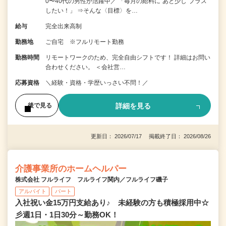
0〜40代の男性が活躍中／ 「毎月の給料に“あと少し”プラス
したい！」 ⇒そんな〈目標〉を…
給与
完全出来高制
勤務地
ご自宅 ※フルリモート勤務
勤務時間
リモートワークのため、完全自由シフトです！ 詳細はお問い
合わせください。 ＜会社営…
応募資格
＼経験・資格・学歴いっさい不問！／
詳細を見る
後で見る
更新日： 2026/07/17 掲載終了日： 2026/08/26
介護事業所のホームヘルパー
株式会社 フルライフ フルライフ関内／フルライフ磯子
アルバイト
パート
入社祝い金15万円支給あり♪ 未経験の方も積極採用中☆
彡週1日・1日30分～勤務OK！