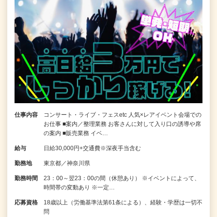
仕事内容
コンサート・ライブ・フェスetc 人気×レアイベント会場での
お仕事 ■案内／整理業務 お客さんに対して入り口の誘導や席
の案内 ■販売業務 イベ…
給与
日給30,000円+交通費※深夜手当含む
勤務地
東京都／神奈川県
勤務時間
23：00～翌23：00の間（休憩あり） ※イベントによって、
時間帯の変動あり ※一定…
応募資格
18歳以上（労働基準法第61条による）、経験・学歴は一切不
問