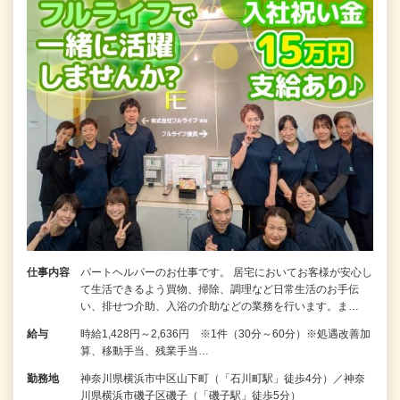
仕事内容
パートヘルパーのお仕事です。 居宅においてお客様が安心し
て生活できるよう買物、掃除、調理など日常生活のお手伝
い、排せつ介助、入浴の介助などの業務を行います。ま…
給与
時給1,428円～2,636円 ※1件（30分～60分）※処遇改善加
算、移動手当、残業手当…
勤務地
神奈川県横浜市中区山下町（「石川町駅」徒歩4分）／神奈
川県横浜市磯子区磯子（「磯子駅」徒歩5分）