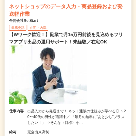
ネットショップのデータ入力・商品登録および発
送軽作業
合同会社Re Start
業務委託
在宅・内職
【Wワーク歓迎！】副業で月15万円前後を見込めるフリ
マアプリ出品の運用サポート！未経験／在宅OK
仕事内容
出品入力から発送まで！ ネット通販の仕組みが学べる◎ ＼2
0〜40代の男性が活躍中／ 「毎月の給料に“あと少し”プラス
したい！」 ⇒そんな〈目標〉を…
給与
完全出来高制