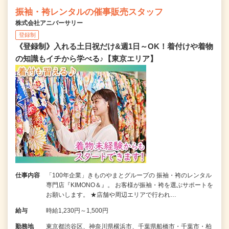
振袖・袴レンタルの催事販売スタッフ
株式会社アニバーサリー
登録制
《登録制》入れる土日祝だけ&週1日～OK！着付けや着物
の知識もイチから学べる♪【東京エリア】
仕事内容
「100年企業」きものやまとグループの 振袖・袴のレンタル
専門店『KIMONO＆』。 お客様が振袖・袴を選ぶサポートを
お願いします。 ★店舗や周辺エリアで行われ…
給与
時給1,230円～1,500円
勤務地
東京都渋谷区、神奈川県横浜市、千葉県船橋市・千葉市・柏