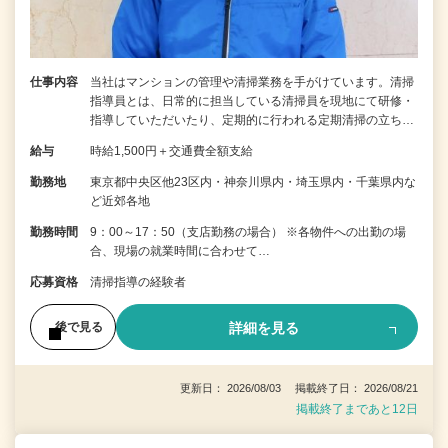
仕事内容
当社はマンションの管理や清掃業務を手がけています。清掃
指導員とは、日常的に担当している清掃員を現地にて研修・
指導していただいたり、定期的に行われる定期清掃の立ち…
給与
時給1,500円＋交通費全額支給
勤務地
東京都中央区他23区内・神奈川県内・埼玉県内・千葉県内な
ど近郊各地
勤務時間
9：00～17：50（支店勤務の場合） ※各物件への出勤の場
合、現場の就業時間に合わせて…
応募資格
清掃指導の経験者
詳細を見る
後で見る
更新日： 2026/08/03 掲載終了日： 2026/08/21
掲載終了まであと12日