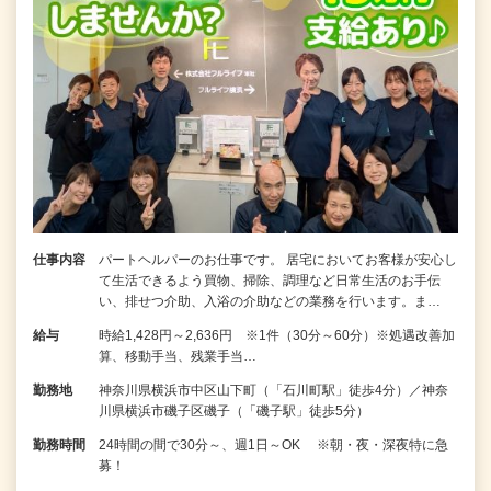
仕事内容
パートヘルパーのお仕事です。 居宅においてお客様が安心し
て生活できるよう買物、掃除、調理など日常生活のお手伝
い、排せつ介助、入浴の介助などの業務を行います。ま…
給与
時給1,428円～2,636円 ※1件（30分～60分）※処遇改善加
算、移動手当、残業手当…
勤務地
神奈川県横浜市中区山下町（「石川町駅」徒歩4分）／神奈
川県横浜市磯子区磯子（「磯子駅」徒歩5分）
勤務時間
24時間の間で30分～、週1日～OK ※朝・夜・深夜特に急
募！