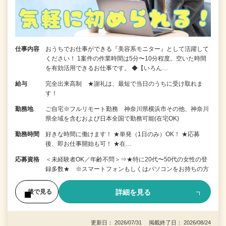
仕事内容
おうちでお仕事ができる『美容系モニター』として活躍して
ください！ 1案件の作業時間は5分〜10分程度。空いた時間
を有効活用できるお仕事です。 ◆【いろん…
給与
完全出来高制 ★謝礼は、最短で当日のうちに受け取れま
す！
勤務地
ご自宅※フルリモート勤務 神奈川県横浜市その他、神奈川
県全域を含むおよび日本全国で勤務可能(在宅OK)
勤務時間
好きな時間に働けます！ ★単発（1日のみ）OK！ ★応募
後、即お仕事開始も可！ ★在…
応募資格
＜未経験者OK／年齢不問＞⇒★特に20代〜50代の女性の登
録多数★ ※スマートフォンもしくはパソコンをお持ちの方
詳細を見る
後で見る
更新日： 2026/07/31 掲載終了日： 2026/08/24