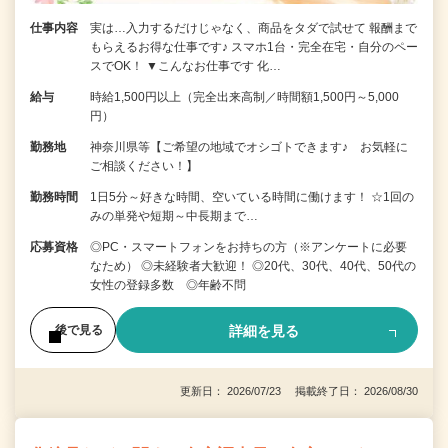
仕事内容
実は…入力するだけじゃなく、商品をタダで試せて 報酬まで
もらえるお得な仕事です♪ スマホ1台・完全在宅・自分のペー
スでOK！ ▼こんなお仕事です 化…
給与
時給1,500円以上（完全出来高制／時間額1,500円～5,000
円）
勤務地
神奈川県等【ご希望の地域でオシゴトできます♪ お気軽に
ご相談ください！】
勤務時間
1日5分～好きな時間、空いている時間に働けます！ ☆1回の
みの単発や短期～中長期まで…
応募資格
◎PC・スマートフォンをお持ちの方（※アンケートに必要
なため） ◎未経験者大歓迎！ ◎20代、30代、40代、50代の
女性の登録多数 ◎年齢不問
詳細を見る
後で見る
更新日： 2026/07/23 掲載終了日： 2026/08/30