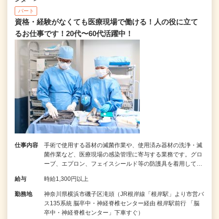
パート
資格・経験がなくても医療現場で働ける！人の役に立て
るお仕事です！20代〜60代活躍中！
仕事内容
手術で使用する器材の滅菌作業や、使用済み器材の洗浄・滅
菌作業など、医療現場の感染管理に寄与する業務です。グロ
ーブ、エプロン、フェイスシールド等の防護具を着用して…
給与
時給1,300円以上
勤務地
神奈川県横浜市磯子区滝頭（JR根岸線「根岸駅」より市営バ
ス135系統 脳卒中・神経脊椎センター経由 根岸駅前行 「脳
卒中・神経脊椎センター」下車すぐ）