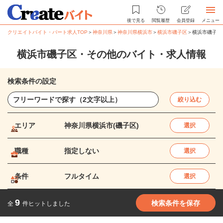
後で見る
閲覧履歴
会員登録
メニュー
クリエイトバイト・パート求人TOP
＞
神奈川県
＞
神奈川県横浜市
＞
横浜市磯子区
＞
横浜市磯子区
横浜市磯子区・その他のバイト・求人情報
検索条件の設定
絞り込む
エリア
神奈川県横浜市(磯子区)
選択
職種
指定しない
選択
条件
フルタイム
選択
9
検索条件を保存
全
件ヒットしました