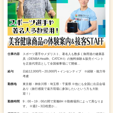
仕事内容
スポーツ選手やメダリスト、著名人も数多く御用達の健康器
具（DENBA Health、CATCH-I）の無料体験＆販売イベント
を正規代理店として全国催事場にて開催…
給与
日給12,000円～20,000円＋インセンティブ ※経験・能力等
考慮
勤務地
東京都・神奈川県・埼玉県・千葉県 ※他にも全国に出店会場
あり（旅行感覚で遠方現場に参加したいという方も大歓
迎！）
勤務時間
9：00～19：00の間で実働8H ※勤務場所によって異なりま
す。 ※週2～3日程度か…