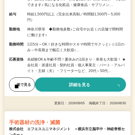
できます♪ 気になる化粧品・健康食品・サプリメン…
給与
時給1,500円以上（完全出来高制／時間額1,500円～5,000
円）
勤務地
神奈川県等 ◆勤務地多数♪ご自宅やお近くの店舗で間時間
に働けます♪
勤務時間
1日5分～OK！好きな時間やスキマ時間でサクッと♪ ☆1日の
み～中長期まで幅広く大歓迎♪…
応募資格
未経験OK＆年齢不問！夏休みの1回きり・単発も大歓迎！ ★
会社員・派遣社員・契約社員・個人事業主・パート・アルバ
イト・主婦（夫）・フリーターなど、20代～50代…
詳細を見る
後で見る
更新日： 2026/08/05 掲載終了日： 2026/08/30
手術器材の洗浄・滅菌
株式会社 エフエスユニマネジメント ＜横浜市立脳卒中・神経脊椎セ
ンター＞