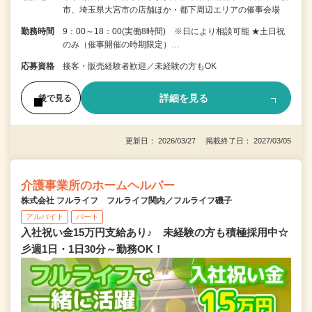
市、埼玉県大宮市の店舗ほか・都下周辺エリアの催事会場
勤務時間
9：00～18：00(実働8時間) ※日により相談可能 ★土日祝
のみ（催事開催の時期限定）…
応募資格
接客・販売経験者歓迎／未経験の方もOK
詳細を見る
後で見る
更新日： 2026/03/27 掲載終了日： 2027/03/05
介護事業所のホームヘルパー
株式会社 フルライフ フルライフ関内／フルライフ磯子
アルバイト
パート
入社祝い金15万円支給あり♪ 未経験の方も積極採用中☆
彡週1日・1日30分～勤務OK！