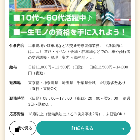
仕事内容
工事現場や駐車場などの交通誘導警備業務。 《具体的に
は……》 道路・イベント会場・駐車場などでの、車や歩行者
の交通誘導・整理・案内 ＜勤務地＞ …
給与
日給11,000円～12,500円（日勤） 日給12,500円～14,000
円（夜勤）
勤務地
東京都・神奈川県・埼玉県・千葉県全域 ☆現場多数あり
（直行・直帰OK）
勤務時間
《日勤》08：00～17：00 《夜勤》20：00～翌5：00 ※週
3日〜勤務O…
応募資格
18歳以上（警備業法による※例外事由2号）、未経験OK！
詳細を見る
後で見る