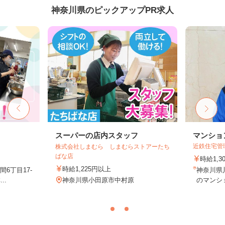
神奈川県のピックアップPR求人
フ
スーパーの店内スタッフ
マンショ
近鉄住宅管
株式会社しまむら しまむらストアーたち
ばな店
時給1,
時給1,225円以上
6丁目17-
神奈川県
..
神奈川県小田原市中村原
のマンシ