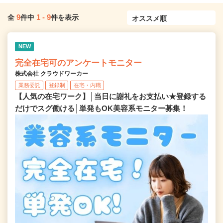
9
1
-
9
全
件中
件を表示
NEW
完全在宅可のアンケートモニター
株式会社 クラウドワーカー
業務委託
登録制
在宅・内職
【人気の在宅ワーク】│当日に謝礼をお支払い★登録する
だけでスグ働ける│単発もOK美容系モニター募集！