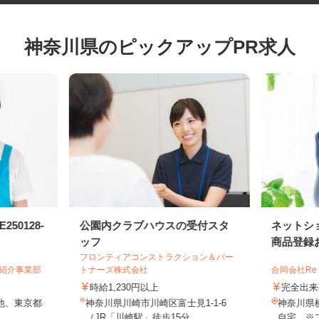
神奈川県のピックアップPR求人
50128-
公園内クラブハウスの受付スタ
ネット
ッフ
商品登録
フロンティアコンストラクション＆パー
・紹介事業部
トナーズ株式会社
合同会社Re
時給1,230円以上
完全
 他、東京都
神奈川県川崎市川崎区富士見1-1-6
神奈川