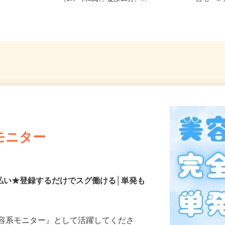
葉
（JR「川崎駅」徒歩15分、...
自宅 
モニター
払い★登録するだけでスグ働ける│単発も