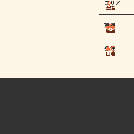
エリア
職種
条件