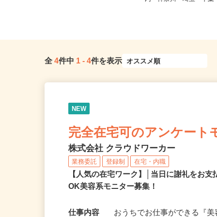
自宅 ※フルリモート勤務
内・神奈川・埼玉・千
全
4
件中
1
-
4
件を表示
NEW
完全在宅可のアンケート
株式会社 クラウドワーカー
業務委託
登録制
在宅・内職
【人気の在宅ワーク】│当日に謝礼をお支
OK美容系モニター募集！