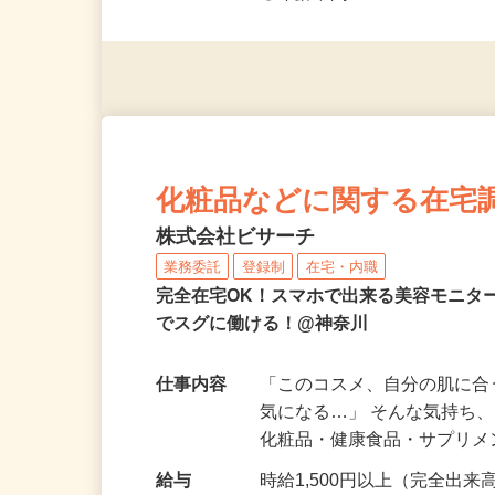
◎未経験者大歓迎！ ◎20代
◎年齢不問
化粧品などに関する在宅
株式会社ビサーチ
業務委託
登録制
在宅・内職
完全在宅OK！スマホで出来る美容モニタ
でスグに働ける！@神奈川
仕事内容
「このコスメ、自分の肌に
気になる…」 そんな気持ち
化粧品・健康食品・サプリ