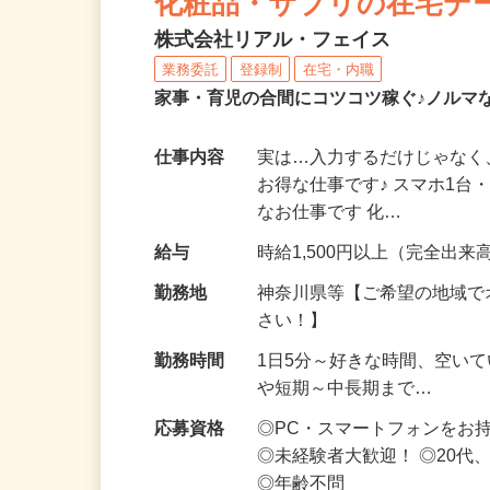
化粧品・サプリの在宅デ
株式会社リアル・フェイス
業務委託
登録制
在宅・内職
家事・育児の合間にコツコツ稼ぐ♪ノルマ
仕事内容
実は…入力するだけじゃなく
お得な仕事です♪ スマホ1台
なお仕事です 化…
給与
時給1,500円以上（完全出来高
勤務地
神奈川県等【ご希望の地域で
さい！】
勤務時間
1日5分～好きな時間、空い
や短期～中長期まで…
応募資格
◎PC・スマートフォンをお