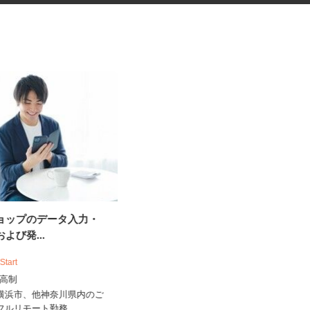
ショップのデータ入力・
家事代行スタッフ（CRE250128-
および発...
01c...
 Start
株式会社クリエイト 派遣・紹介事業部
出来高制
時給1,500円～1,700円
県横浜市、他神奈川県内のご
神奈川県横浜市戸塚区 他、東京都