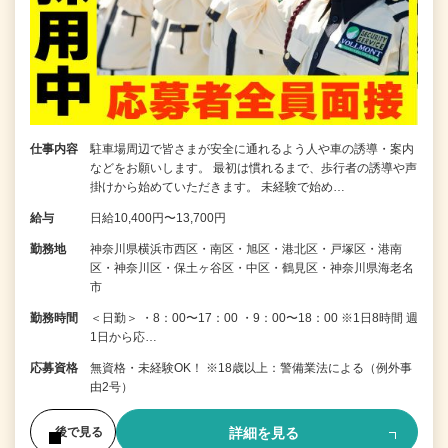
仕事内容
駐車場周辺で皆さまが安全に通れるよう人や車の誘導・案内
などをお願いします。 最初は慣れるまで、歩行者の誘導や声
掛けから始めていただきます。 未経験で始め…
給与
日給10,400円〜13,700円
勤務地
神奈川県横浜市西区・南区・旭区・港北区・戸塚区・港南
区・神奈川区・保土ヶ谷区・中区・鶴見区・神奈川県海老名
市
勤務時間
＜日勤＞ ・8：00〜17：00 ・9：00〜18：00 ※1日8時間 週
1日から応…
応募資格
無資格・未経験OK！ ※18歳以上：警備業法による（例外事
由2号）
詳細を見る
後で見る