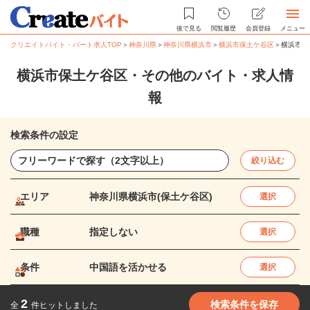
後で見る
閲覧履歴
会員登録
メニュー
クリエイトバイト・パート求人TOP
＞
神奈川県
＞
神奈川県横浜市
＞
横浜市保土ケ谷区
＞
横浜市保
横浜市保土ケ谷区・その他のバイト・求人情
報
検索条件の設定
絞り込む
エリア
神奈川県横浜市(保土ケ谷区)
選択
職種
指定しない
選択
条件
中国語を活かせる
選択
2
検索条件を保存
全
件ヒットしました