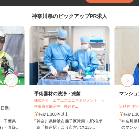
神奈川県のピックアップPR求人
手術器材の洗浄・滅菌
マンショ
株式会社 エフエスユニマネジメント ＜
横浜市立脳卒中・神経脊...
近鉄住宅管
0円（日勤）
時給1,300円以上
時給1,
・千葉県
神奈川県横浜市磯子区滝頭（JR根岸
神奈川県
・直帰...
線「根岸駅」より市営バス135...
のマンシ