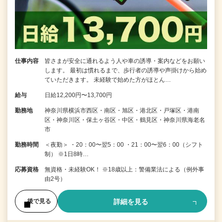
仕事内容
皆さまが安全に通れるよう人や車の誘導・案内などをお願い
します。 最初は慣れるまで、歩行者の誘導や声掛けから始め
ていただきます。 未経験で始めた方がほとん…
給与
日給12,200円〜13,700円
勤務地
神奈川県横浜市西区・南区・旭区・港北区・戸塚区・港南
区・神奈川区・保土ヶ谷区・中区・鶴見区・神奈川県海老名
市
勤務時間
＜夜勤＞ ・20：00〜翌5：00 ・21：00〜翌6：00（シフト
制） ※1日8時…
応募資格
無資格・未経験OK！ ※18歳以上：警備業法による（例外事
由2号）
詳細を見る
後で見る