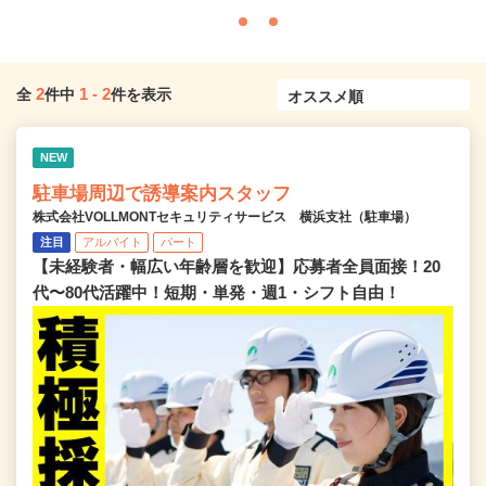
2
1
-
2
全
件中
件を表示
NEW
駐車場周辺で誘導案内スタッフ
株式会社VOLLMONTセキュリティサービス 横浜支社（駐車場）
注目
アルバイト
パート
【未経験者・幅広い年齢層を歓迎】応募者全員面接！20
代〜80代活躍中！短期・単発・週1・シフト自由！