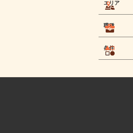
エリア
職種
条件