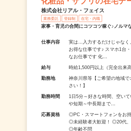
化粧品・サプリの在宅デ
株式会社リアル・フェイス
業務委託
登録制
在宅・内職
家事・育児の合間にコツコツ稼ぐ♪ノルマ
仕事内容
実は…入力するだけじゃなく
お得な仕事です♪ スマホ1台
なお仕事です 化…
給与
時給1,500円以上（完全出来高
勤務地
神奈川県等【ご希望の地域で
さい！】
勤務時間
1日5分～好きな時間、空い
や短期～中長期まで…
応募資格
◎PC・スマートフォンをお