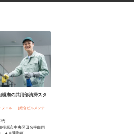
zon相模湖の共用部清掃スタ
グッズの組立・検品等の内職ス
タッフ
 エヌエル ［総合ビルメンテ
株式会社ベルロジテック
300円
報酬 完全出来高制
県相模原市中央区田名字白雨
【004】岐阜、静岡、愛知、三重、新