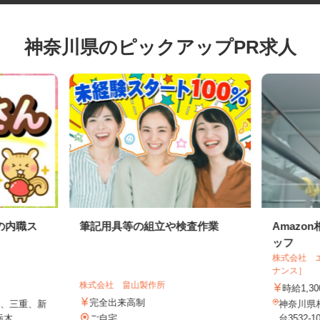
神奈川県のピックアップPR求人
の内職ス
筆記用具等の組立や検査作業
Ama
ッフ
株式会社
ナンス］
株式会社 畠山製作所
時給1,
完全出来高制
愛知、三重、新
神奈川