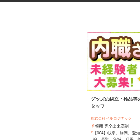
Amazon相模湖の共用部清掃スタ
グッズの組立・検品等
ッフ
タッフ
株式会社 エヌエル ［総合ビルメンテ
ナンス］
株式会社ベルロジテック
時給1,300円
報酬 完全出来高制
神奈川県相模原市中央区田名字白雨
【004】岐阜、静岡、