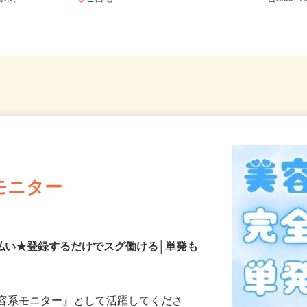
木、...
ご自宅
台353
モニター
払い★登録するだけでスグ働ける│単発も