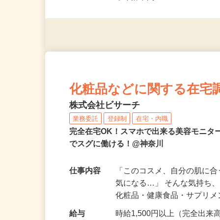
◎未経験者大歓迎！ ◎20代
◎年齢不問
化粧品などに関する在宅
株式会社ビサーチ
業務委託
登録制
在宅・内職
完全在宅OK！スマホで出来る美容モニタ
でスグに働ける！@神奈川
仕事内容
「このコスメ、自分の肌に
気になる…」 そんな気持ち
化粧品・健康食品・サプリ