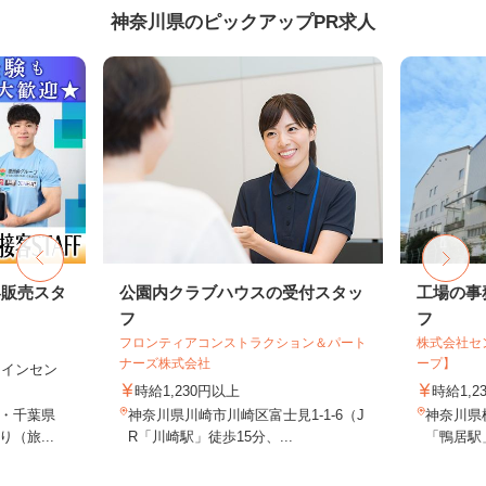
神奈川県のピックアップPR求人
客販売スタ
公園内クラブハウスの受付スタッ
工場の事
フ
フ
フロンティアコンストラクション＆パート
株式会社セ
ナーズ株式会社
ープ】
円＋インセン
時給1,230円以上
時給1,2
・千葉県
神奈川県川崎市川崎区富士見1-1-6（J
神奈川県
（旅...
R「川崎駅」徒歩15分、...
「鴨居駅」