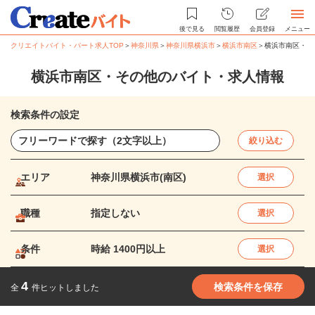
後で見る
閲覧履歴
会員登録
メニュー
クリエイトバイト・パート求人TOP
＞
神奈川県
＞
神奈川県横浜市
＞
横浜市南区
＞
横浜市南区・そ
横浜市南区・その他のバイト・求人情報
検索条件の設定
絞り込む
エリア
神奈川県横浜市(南区)
選択
職種
指定しない
選択
条件
時給 1400円以上
選択
4
検索条件を保存
全
件ヒットしました