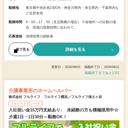
勤務地
東京都中央区他23区内・神奈川県内・埼玉県内・千葉県内な
ど近郊各地
勤務時間
9：00～17：50（支店勤務の場合） ※各物件への出勤の場
合、現場の就業時間に合わせて…
応募資格
清掃指導の経験者
詳細を見る
後で見る
更新日： 2026/08/03 掲載終了日： 2026/08/21
掲載終了まであと13日
介護事業所のホームヘルパー
株式会社 フルライフ フルライフ横浜／フルライフ保土ヶ谷
アルバイト
パート
入社祝い金15万円支給あり♪ 未経験の方も積極採用中☆
彡週1日・1日30分～勤務OK！