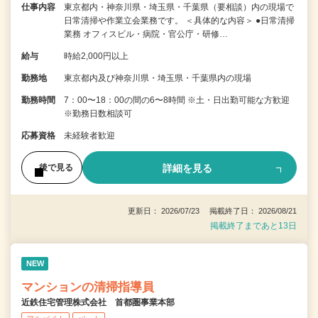
仕事内容
東京都内・神奈川県・埼玉県・千葉県（要相談）内の現場で
日常清掃や作業立会業務です。 ＜具体的な内容＞ ●日常清掃
業務 オフィスビル・病院・官公庁・研修…
給与
時給2,000円以上
勤務地
東京都内及び神奈川県・埼玉県・千葉県内の現場
勤務時間
7：00〜18：00の間の6〜8時間 ※土・日出勤可能な方歓迎
※勤務日数相談可
応募資格
未経験者歓迎
詳細を見る
後で見る
更新日： 2026/07/23 掲載終了日： 2026/08/21
掲載終了まであと13日
NEW
マンションの清掃指導員
近鉄住宅管理株式会社 首都圏事業本部