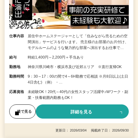
仕事内容
居住中ホームステージャーとして「住みながら売るための空
間演出」サービスを行います。 売主様のお部屋のお片付け、
モデルルームのような魅力的な部屋へ演出するお仕事で…
給与
時給1,400円～2,200円＋手当あり
勤務地
神奈川県川崎市・横浜市及び近郊エリア ※直行直帰OK
勤務時間
9：30～17：00の間で4～6H勤務で応相談 ※月8日以上(土日
4日含む) （例） ・…
応募資格
未経験OK！20代～40代の女性スタッフ活躍中♪Wワーク・副
業・扶養範囲内勤務もOK！
詳細を見る
後で見る
更新日： 2026/03/04 掲載終了日： 2026/09/30