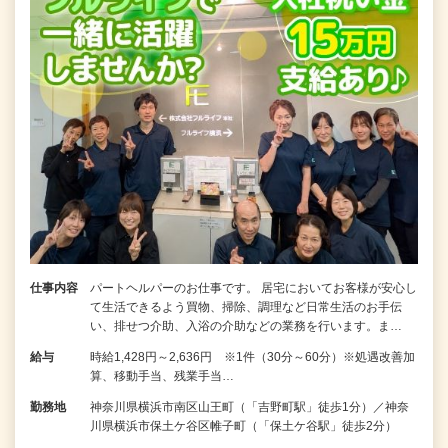
仕事内容
パートヘルパーのお仕事です。 居宅においてお客様が安心し
て生活できるよう買物、掃除、調理など日常生活のお手伝
い、排せつ介助、入浴の介助などの業務を行います。ま…
給与
時給1,428円～2,636円 ※1件（30分～60分）※処遇改善加
算、移動手当、残業手当…
勤務地
神奈川県横浜市南区山王町（「吉野町駅」徒歩1分）／神奈
川県横浜市保土ケ谷区帷子町（「保土ケ谷駅」徒歩2分）