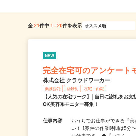
全
21
件中
1
-
20
件を表示
NEW
完全在宅可のアンケート
株式会社 クラウドワーカー
業務委託
登録制
在宅・内職
【人気の在宅ワーク】│当日に謝礼をお支
OK美容系モニター募集！
仕事内容
おうちでお仕事ができる『