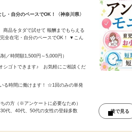
なし・自分のペースでOK！〈神奈川県〉
、商品をタダで試せて 報酬までもらえる
・完全在宅・自分のペースでOK！ ▼こん
制／時間額1,500円～5,000円）
オシゴトできます♪ お気軽にご相談くだ
ている時間に働けます！ ☆1回のみの単発
持ちの方（※アンケートに必要なため）
、30代、40代、50代の女性の登録多数
後で見