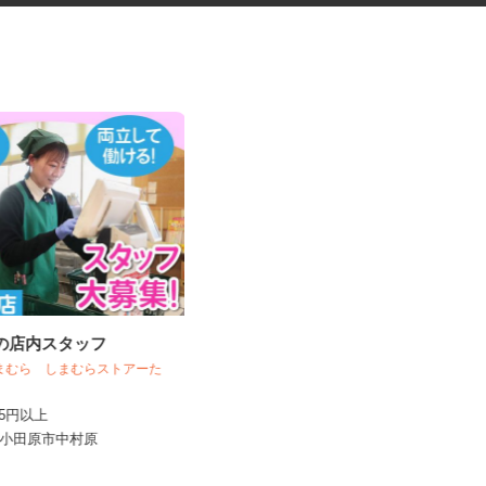
ーの店内スタッフ
介護施設の調理スタッフ
株式会社 キヨシマ食品
しまむら しまむらストアーた
時給1,400円
,225円以上
神奈川県相模原市南区東林間6丁目1
川県小田原市中村原
-30（小田急江ノ島線「東林...