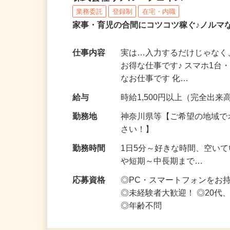
株式会社リアル・フェイス
業務委託
登録制
在宅・内職
家事・育児の合間にコツコツ稼ぐ♪ノルマ
仕事内容
実は…入力するだけじゃなく
お得な仕事です♪ スマホ1台
なお仕事です 化…
給与
時給1,500円以上（完全出来高
勤務地
神奈川県等【ご希望の地域で
さい！】
勤務時間
1日5分～好きな時間、空い
や短期～中長期まで…
応募資格
◎PC・スマートフォンをお
◎未経験者大歓迎！ ◎20代
◎年齢不問