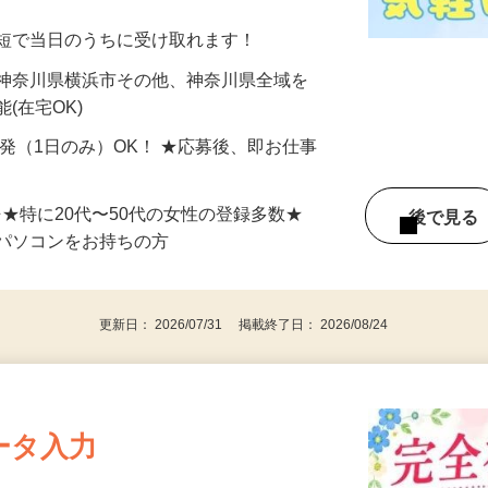
分〜10分程度。空いた時間を有効活用できる
最短で当日のうちに受け取れます！
 神奈川県横浜市その他、神奈川県全域を
(在宅OK)
単発（1日のみ）OK！ ★応募後、即お仕事
⇒★特に20代〜50代の女性の登録多数★
後で見
パソコンをお持ちの方
更新日： 2026/07/31 掲載終了日： 2026/08/24
ータ入力