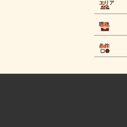
エリア
職種
条件