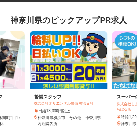
神奈川県のピックアップPR求人
フ
警備スタッフ
スーパ
株式会社オリエンタル警備 横浜支社
株式会社
ちばな店
日給13,000円以上
時給1
林間6丁目17
神奈川県横浜市 その他 神奈川県
...
内近隣各所
神奈