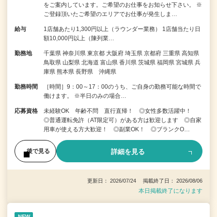
をご案内しています。ご希望のお仕事をお知らせ下さい。 ※
ご登録頂いたご希望のエリアでお仕事が発生しま…
給与
1店舗あたり1,300円以上（ラウンダー業務） 1店舗当たり日
額10,000円以上（陳列業…
勤務地
千葉県 神奈川県 東京都 大阪府 埼玉県 京都府 三重県 高知県
鳥取県 山梨県 北海道 富山県 香川県 茨城県 福岡県 宮城県 兵
庫県 熊本県 長野県 沖縄県
勤務時間
［時間］9：00～17：00のうち、ご自身の勤務可能な時間で
働けます。 ※半日のみの場合…
応募資格
未経験OK 年齢不問 直行直帰！ ◎女性多数活躍中！
◎普通運転免許（AT限定可）がある方は歓迎します ◎自家
用車が使える方大歓迎！ ◎副業OK！ ◎ブランクO…
詳細を見る
後で見る
更新日： 2026/07/24 掲載終了日： 2026/08/06
本日掲載終了になります
NEW