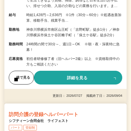
て生活できるよう買物、掃除、調理など日常生活のお手伝
い、排せつ介助、入浴の介助などの業務を行います。ま…
給与
時給1,428円～2,636円 ※1件（30分～60分）※処遇改善加
算、移動手当、残業手当…
勤務地
神奈川県横浜市南区山王町（「吉野町駅」徒歩1分）／神奈
川県横浜市保土ケ谷区帷子町（「保土ケ谷駅」徒歩2分）
勤務時間
24時間の間で30分～、週1日～OK ※朝・夜・深夜特に急
募！
応募資格
初任者研修修了者（旧ヘルパー2級）以上 ※資格取得中の
方もご相談ください
詳細を見る
後で見る
更新日： 2026/07/27 掲載終了日： 2026/09/04
訪問介護の登録ヘルパーパート
シフティーン合同会社 ライフェスト
パート
登録制