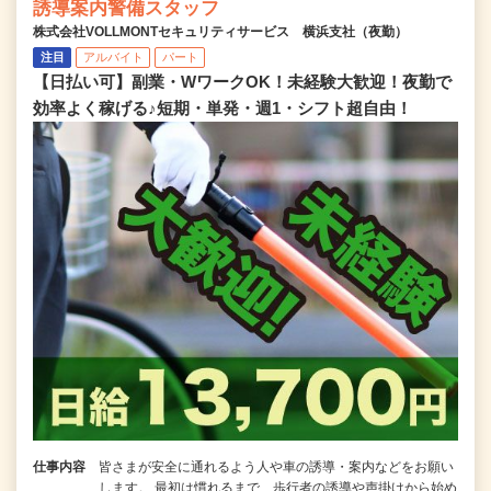
誘導案内警備スタッフ
株式会社VOLLMONTセキュリティサービス 横浜支社（夜勤）
注目
アルバイト
パート
【日払い可】副業・WワークOK！未経験大歓迎！夜勤で
効率よく稼げる♪短期・単発・週1・シフト超自由！
仕事内容
皆さまが安全に通れるよう人や車の誘導・案内などをお願い
します。 最初は慣れるまで、歩行者の誘導や声掛けから始め