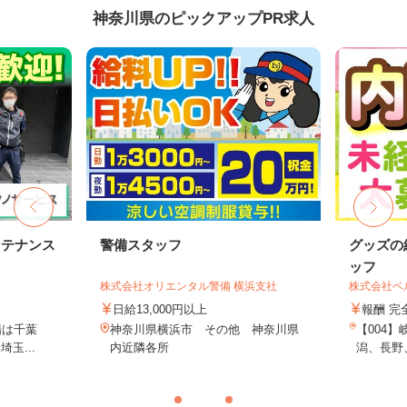
神奈川県のピックアップPR求人
ンテナンス
警備スタッフ
グッズの
ッフ
株式会社オリエンタル警備 横浜支社
株式会社ベ
日給13,000円以上
報酬 完
場は千葉
神奈川県横浜市 その他 神奈川県
【004
玉...
内近隣各所
潟、長野