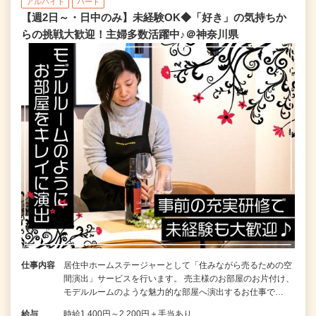
アルバイト
パート
【週2日～・日中のみ】未経験OK◆「好き」の気持ちか
らの挑戦大歓迎！主婦多数活躍中♪＠神奈川県
仕事内容
居住中ホームステージャーとして「住みながら売るための空
間演出」サービスを行います。 売主様のお部屋のお片付け、
モデルルームのような魅力的な部屋へ演出するお仕事で…
給与
時給1,400円～2,200円＋手当あり