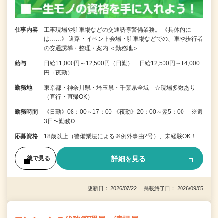
仕事内容
工事現場や駐車場などの交通誘導警備業務。 《具体的に
は……》 道路・イベント会場・駐車場などでの、車や歩行者
の交通誘導・整理・案内 ＜勤務地＞ …
給与
日給11,000円～12,500円（日勤） 日給12,500円～14,000
円（夜勤）
勤務地
東京都・神奈川県・埼玉県・千葉県全域 ☆現場多数あり
（直行・直帰OK）
勤務時間
《日勤》08：00～17：00 《夜勤》20：00～翌5：00 ※週
3日〜勤務O…
応募資格
18歳以上（警備業法による※例外事由2号）、未経験OK！
詳細を見る
後で見る
更新日： 2026/07/22 掲載終了日： 2026/09/05