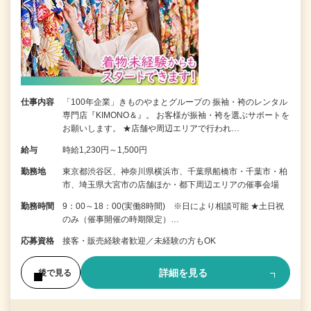
仕事内容
「100年企業」きものやまとグループの 振袖・袴のレンタル
専門店『KIMONO＆』。 お客様が振袖・袴を選ぶサポートを
お願いします。 ★店舗や周辺エリアで行われ…
給与
時給1,230円～1,500円
勤務地
東京都渋谷区、神奈川県横浜市、千葉県船橋市・千葉市・柏
市、埼玉県大宮市の店舗ほか・都下周辺エリアの催事会場
勤務時間
9：00～18：00(実働8時間) ※日により相談可能 ★土日祝
のみ（催事開催の時期限定）…
応募資格
接客・販売経験者歓迎／未経験の方もOK
詳細を見る
後で見る