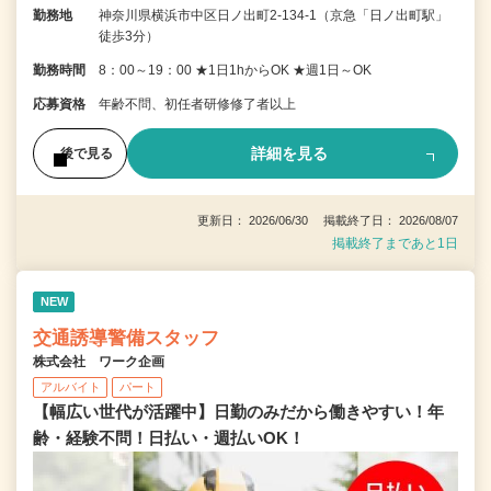
勤務地
神奈川県横浜市中区日ノ出町2-134-1（京急「日ノ出町駅」
徒歩3分）
勤務時間
8：00～19：00 ★1日1hからOK ★週1日～OK
応募資格
年齢不問、初任者研修修了者以上
詳細を見る
後で見る
更新日： 2026/06/30 掲載終了日： 2026/08/07
掲載終了まであと1日
NEW
交通誘導警備スタッフ
株式会社 ワーク企画
アルバイト
パート
【幅広い世代が活躍中】日勤のみだから働きやすい！年
齢・経験不問！日払い・週払いOK！