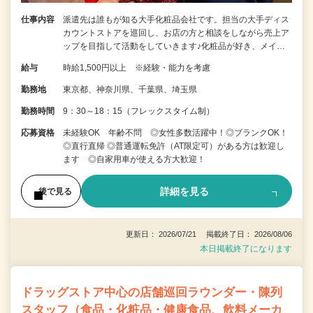
仕事内容
派遣先は誰もが知る大手化粧品会社です。担当の大手ディス
カウントストアを巡回し、お店の方と相談をしながら売上ア
ップを目指して活動をしていきます♪化粧品が好き、メイ…
給与
時給1,500円以上 ※経験・能力を考慮
勤務地
東京都、神奈川県、千葉県、埼玉県
勤務時間
9：30～18：15（フレックスタイム制）
応募資格
未経験OK 年齢不問 ◎女性多数活躍中！◎ブランクOK！
◎直行直帰 ◎普通運転免許（AT限定可）がある方は歓迎し
ます ◎自家用車が使える方大歓迎！
詳細を見る
後で見る
更新日： 2026/07/21 掲載終了日： 2026/08/06
本日掲載終了になります
ドラッグストア中心の店舗巡回ラウンダー・陳列
スタッフ（食品・化粧品・健康食品、飲料メーカ