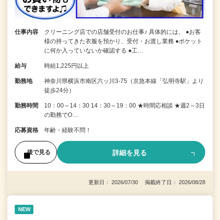
仕事内容
クリーニング店での店舗受付のお仕事♪ 具体的には、 ●お客
様の持ってきた衣服を預かり、受付・お渡し業務 ●ポケット
に何か入っていないか確認する ●工…
給与
時給1,225円以上
勤務地
神奈川県横浜市南区六ッ川3-75（京急本線「弘明寺駅」より
徒歩24分）
勤務時間
10：00～14：30 14：30～19：00 ★時間応相談 ★週2～3日
の勤務でO…
応募資格
年齢・経験不問！
詳細を見る
後で見る
更新日： 2026/07/30 掲載終了日： 2026/08/28
NEW