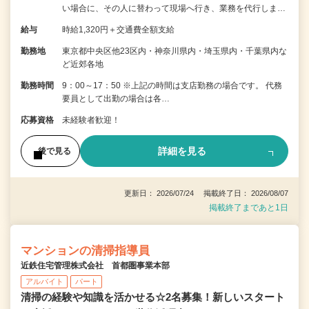
い場合に、その人に替わって現場へ行き、業務を代行しま…
給与
時給1,320円＋交通費全額支給
勤務地
東京都中央区他23区内・神奈川県内・埼玉県内・千葉県内な
ど近郊各地
勤務時間
9：00～17：50 ※上記の時間は支店勤務の場合です。 代務
要員として出勤の場合は各…
応募資格
未経験者歓迎！
詳細を見る
後で見る
更新日： 2026/07/24 掲載終了日： 2026/08/07
掲載終了まであと1日
マンションの清掃指導員
近鉄住宅管理株式会社 首都圏事業本部
アルバイト
パート
清掃の経験や知識を活かせる☆2名募集！新しいスタート