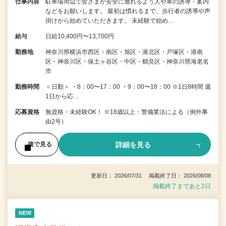
仕事内容
駐車場周辺で皆さまが安全に通れるよう人や車の誘導・案内
などをお願いします。 最初は慣れるまで、歩行者の誘導や声
掛けから始めていただきます。 未経験で始め…
給与
日給10,400円〜13,700円
勤務地
神奈川県横浜市西区・南区・旭区・港北区・戸塚区・港南
区・神奈川区・保土ヶ谷区・中区・鶴見区・神奈川県海老名
市
勤務時間
＜日勤＞ ・8：00〜17：00 ・9：00〜18：00 ※1日8時間 週
1日から応…
応募資格
無資格・未経験OK！ ※18歳以上：警備業法による（例外事
由2号）
詳細を見る
後で見る
更新日： 2026/07/31 掲載終了日： 2026/08/08
掲載終了まであと2日
NEW