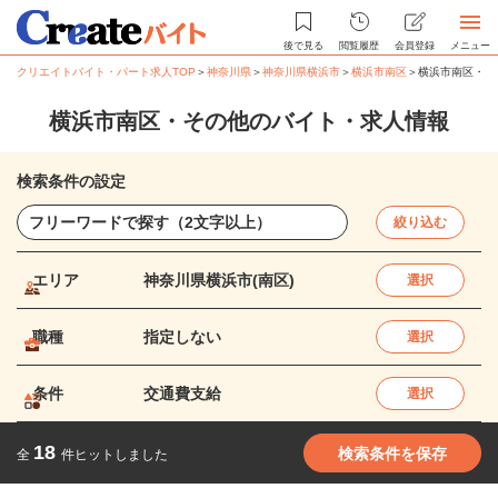
後で見る
閲覧履歴
会員登録
メニュー
クリエイトバイト・パート求人TOP
＞
神奈川県
＞
神奈川県横浜市
＞
横浜市南区
＞
横浜市南区・そ
横浜市南区・その他のバイト・求人情報
検索条件の設定
絞り込む
エリア
神奈川県横浜市(南区)
選択
職種
指定しない
選択
条件
交通費支給
選択
18
検索条件を保存
全
件ヒットしました