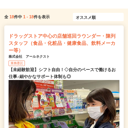
18
1
-
18
全
件中
件を表示
ドラッグストア中心の店舗巡回ラウンダー・陳列
スタッフ（食品・化粧品・健康食品、飲料メーカ
ー等）
株式会社 アールネクスト
業務委託
【未経験歓迎】シフト自由！◇自分のペースで働けるお
仕事♪細やかなサポート体制も◎