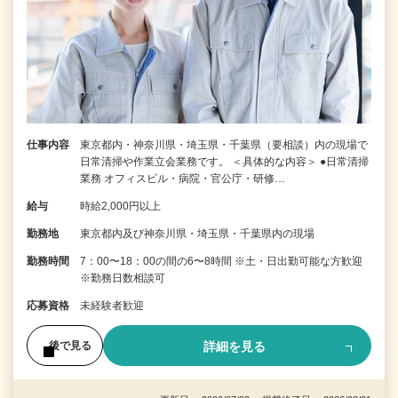
仕事内容
東京都内・神奈川県・埼玉県・千葉県（要相談）内の現場で
日常清掃や作業立会業務です。 ＜具体的な内容＞ ●日常清掃
業務 オフィスビル・病院・官公庁・研修…
給与
時給2,000円以上
勤務地
東京都内及び神奈川県・埼玉県・千葉県内の現場
勤務時間
7：00〜18：00の間の6〜8時間 ※土・日出勤可能な方歓迎
※勤務日数相談可
応募資格
未経験者歓迎
詳細を見る
後で見る