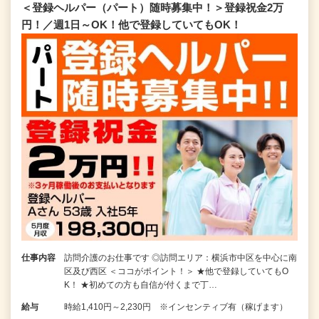
＜登録ヘルパー（パート）随時募集中！＞登録祝金2万
円！／週1日～OK！他で登録していてもOK！
仕事内容
訪問介護のお仕事です ◎訪問エリア：横浜市中区を中心に南
区及び西区 ＜ココがポイント！＞ ★他で登録していてもO
K！ ★初めての方も自信が付くまで丁…
給与
時給1,410円～2,230円 ※インセンティブ有（稼げます）