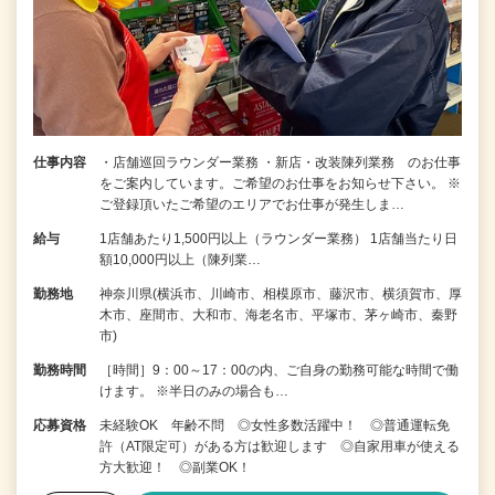
仕事内容
・店舗巡回ラウンダー業務 ・新店・改装陳列業務 のお仕事
をご案内しています。ご希望のお仕事をお知らせ下さい。 ※
ご登録頂いたご希望のエリアでお仕事が発生しま…
給与
1店舗あたり1,500円以上（ラウンダー業務） 1店舗当たり日
額10,000円以上（陳列業…
勤務地
神奈川県(横浜市、川崎市、相模原市、藤沢市、横須賀市、厚
木市、座間市、大和市、海老名市、平塚市、茅ヶ崎市、秦野
市)
勤務時間
［時間］9：00～17：00の内、ご自身の勤務可能な時間で働
けます。 ※半日のみの場合も…
応募資格
未経験OK 年齢不問 ◎女性多数活躍中！ ◎普通運転免
許（AT限定可）がある方は歓迎します ◎自家用車が使える
方大歓迎！ ◎副業OK！