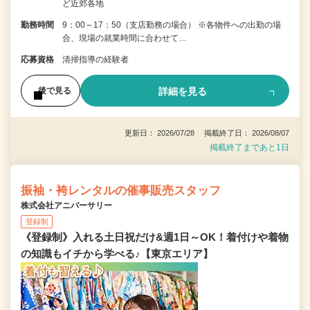
ど近郊各地
勤務時間
9：00～17：50（支店勤務の場合） ※各物件への出勤の場
合、現場の就業時間に合わせて…
応募資格
清掃指導の経験者
詳細を見る
後で見る
更新日： 2026/07/28 掲載終了日： 2026/08/07
掲載終了まであと1日
振袖・袴レンタルの催事販売スタッフ
株式会社アニバーサリー
登録制
《登録制》入れる土日祝だけ&週1日～OK！着付けや着物
の知識もイチから学べる♪【東京エリア】