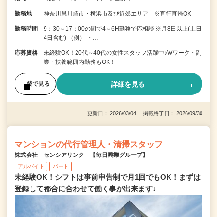
勤務地
神奈川県川崎市・横浜市及び近郊エリア ※直行直帰OK
勤務時間
9：30～17：00の間で4～6H勤務で応相談 ※月8日以上(土日
4日含む) （例） ・…
応募資格
未経験OK！20代～40代の女性スタッフ活躍中♪Wワーク・副
業・扶養範囲内勤務もOK！
詳細を見る
後で見る
更新日： 2026/03/04 掲載終了日： 2026/09/30
マンションの代行管理人・清掃スタッフ
株式会社 センシアリンク 【毎日興業グループ】
アルバイト
パート
未経験OK！シフトは事前申告制で月1回でもOK！まずは
登録して都合に合わせて働く事が出来ます♪