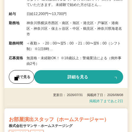
ていただきます。 未経験で始めた方がほとん…
給与
日給12,200円〜13,700円
勤務地
神奈川県横浜市西区・南区・旭区・港北区・戸塚区・港南
区・神奈川区・保土ヶ谷区・中区・鶴見区・神奈川県海老名
市
勤務時間
＜夜勤＞ ・20：00〜翌5：00 ・21：00〜翌6：00（シフト
制） ※1日8時…
応募資格
無資格・未経験OK！ ※18歳以上：警備業法による（例外事
由2号）
詳細を見る
後で見る
更新日： 2026/07/31 掲載終了日： 2026/08/08
掲載終了まであと2日
お部屋演出スタッフ（ホームステージャー）
株式会社サマンサ・ホームステージング