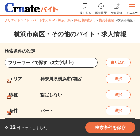
後で見る
閲覧履歴
会員登録
メニュー
クリエイトバイト・パート求人TOP
＞
神奈川県
＞
神奈川県横浜市
＞
横浜市南区
＞
横浜市南区・そ
横浜市南区・その他のバイト・求人情報
検索条件の設定
絞り込む
エリア
神奈川県横浜市(南区)
選択
職種
指定しない
選択
条件
パート
選択
12
検索条件を保存
全
件ヒットしました