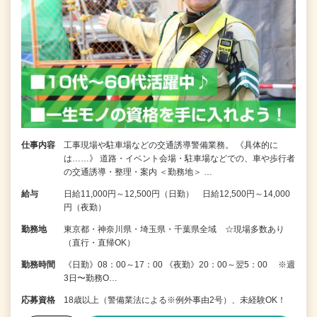
仕事内容
工事現場や駐車場などの交通誘導警備業務。 《具体的に
は……》 道路・イベント会場・駐車場などでの、車や歩行者
の交通誘導・整理・案内 ＜勤務地＞ …
給与
日給11,000円～12,500円（日勤） 日給12,500円～14,000
円（夜勤）
勤務地
東京都・神奈川県・埼玉県・千葉県全域 ☆現場多数あり
（直行・直帰OK）
勤務時間
《日勤》08：00～17：00 《夜勤》20：00～翌5：00 ※週
3日〜勤務O…
応募資格
18歳以上（警備業法による※例外事由2号）、未経験OK！