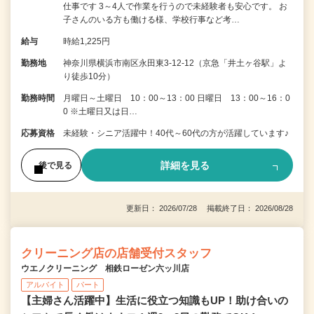
仕事です 3～4人で作業を行うので未経験者も安心です。 お
子さんのいる方も働ける様、学校行事など考…
給与
時給1,225円
勤務地
神奈川県横浜市南区永田東3-12-12（京急「井土ヶ谷駅」よ
り徒歩10分）
勤務時間
月曜日～土曜日 10：00～13：00 日曜日 13：00～16：0
0 ※土曜日又は日…
応募資格
未経験・シニア活躍中！40代～60代の方が活躍しています♪
詳細を見る
後で見る
更新日： 2026/07/28 掲載終了日： 2026/08/28
クリーニング店の店舗受付スタッフ
ウエノクリーニング 相鉄ローゼン六ッ川店
アルバイト
パート
【主婦さん活躍中】生活に役立つ知識もUP！助け合いの