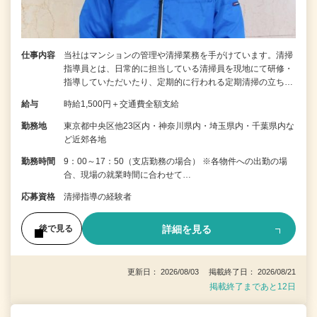
仕事内容
当社はマンションの管理や清掃業務を手がけています。清掃
指導員とは、日常的に担当している清掃員を現地にて研修・
指導していただいたり、定期的に行われる定期清掃の立ち…
給与
時給1,500円＋交通費全額支給
勤務地
東京都中央区他23区内・神奈川県内・埼玉県内・千葉県内な
ど近郊各地
勤務時間
9：00～17：50（支店勤務の場合） ※各物件への出勤の場
合、現場の就業時間に合わせて…
応募資格
清掃指導の経験者
詳細を見る
後で見る
更新日： 2026/08/03 掲載終了日： 2026/08/21
掲載終了まであと12日