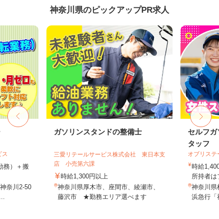
神奈川県のピックアップPR求人
ー
ガソリンスタンドの整備士
セルフガ
タッフ
ビス
オブリステ
三愛リテールサービス株式会社 東日本支
店 小売第六課
（1勤務）＋搬
時給1,
時給1,300円以上
所持者はプ
奈川2-50
神奈川県厚木市、座間市、綾瀬市、
神奈川県
.
藤沢市 ★勤務エリア選べます
浜急行「