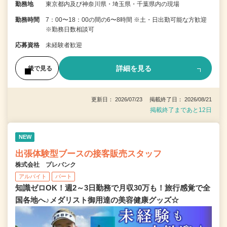
勤務地
東京都内及び神奈川県・埼玉県・千葉県内の現場
勤務時間
7：00〜18：00の間の6〜8時間 ※土・日出勤可能な方歓迎
※勤務日数相談可
応募資格
未経験者歓迎
詳細を見る
後で見る
更新日： 2026/07/23 掲載終了日： 2026/08/21
掲載終了まであと12日
NEW
出張体験型ブースの接客販売スタッフ
株式会社 プレバンク
アルバイト
パート
知識ゼロOK！週2～3日勤務で月収30万も！旅行感覚で全
国各地へ♪メダリスト御用達の美容健康グッズ☆