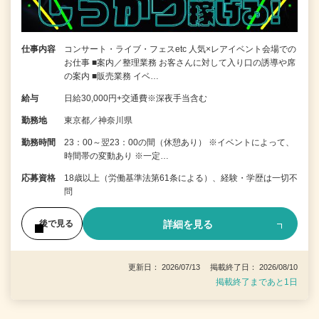
仕事内容
コンサート・ライブ・フェスetc 人気×レアイベント会場での
お仕事 ■案内／整理業務 お客さんに対して入り口の誘導や席
の案内 ■販売業務 イベ…
給与
日給30,000円+交通費※深夜手当含む
勤務地
東京都／神奈川県
勤務時間
23：00～翌23：00の間（休憩あり） ※イベントによって、
時間帯の変動あり ※一定…
応募資格
18歳以上（労働基準法第61条による）、経験・学歴は一切不
問
詳細を見る
後で見る
更新日： 2026/07/13 掲載終了日： 2026/08/10
掲載終了まであと1日