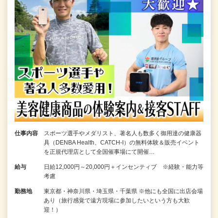
仕事内容
スポーツ選手やメダリスト、著名人も数多く御用達の健康器
具（DENBA Health、CATCH-I）の無料体験＆販売イベント
を正規代理店として全国催事場にて開催…
給与
日給12,000円～20,000円＋インセンティブ ※経験・能力等
考慮
勤務地
東京都・神奈川県・埼玉県・千葉県 ※他にも全国に出店会場
あり（旅行感覚で遠方現場に参加したいという方も大歓
迎！）