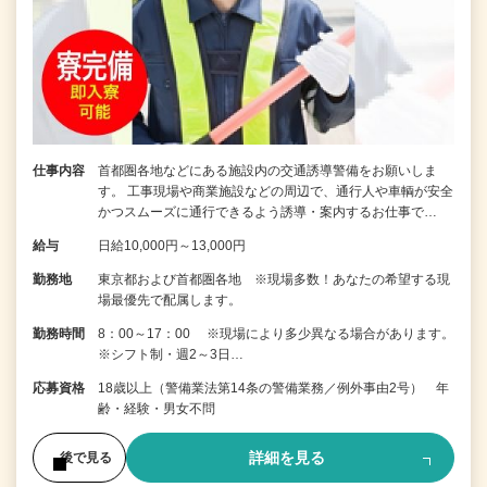
仕事内容
首都圏各地などにある施設内の交通誘導警備をお願いしま
す。 工事現場や商業施設などの周辺で、通行人や車輌が安全
かつスムーズに通行できるよう誘導・案内するお仕事で…
給与
日給10,000円～13,000円
勤務地
東京都および首都圏各地 ※現場多数！あなたの希望する現
場最優先で配属します。
勤務時間
8：00～17：00 ※現場により多少異なる場合があります。
※シフト制・週2～3日…
応募資格
18歳以上（警備業法第14条の警備業務／例外事由2号） 年
齢・経験・男女不問
詳細を見る
後で見る