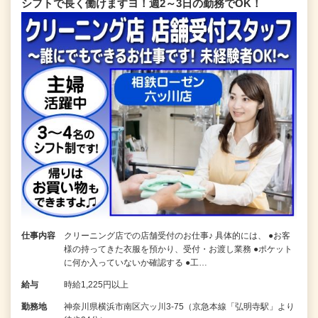
シフトで長く働けますヨ！週2～3日の勤務でOK！
仕事内容
クリーニング店での店舗受付のお仕事♪ 具体的には、 ●お客
様の持ってきた衣服を預かり、受付・お渡し業務 ●ポケット
に何か入っていないか確認する ●工…
給与
時給1,225円以上
勤務地
神奈川県横浜市南区六ッ川3-75（京急本線「弘明寺駅」より