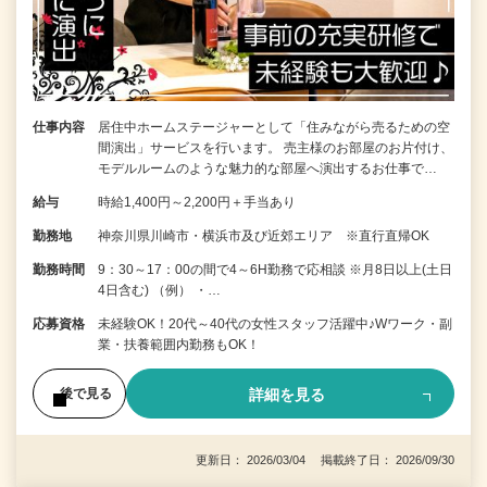
仕事内容
居住中ホームステージャーとして「住みながら売るための空
間演出」サービスを行います。 売主様のお部屋のお片付け、
モデルルームのような魅力的な部屋へ演出するお仕事で…
給与
時給1,400円～2,200円＋手当あり
勤務地
神奈川県川崎市・横浜市及び近郊エリア ※直行直帰OK
勤務時間
9：30～17：00の間で4～6H勤務で応相談 ※月8日以上(土日
4日含む) （例） ・…
応募資格
未経験OK！20代～40代の女性スタッフ活躍中♪Wワーク・副
業・扶養範囲内勤務もOK！
詳細を見る
後で見る
更新日： 2026/03/04 掲載終了日： 2026/09/30