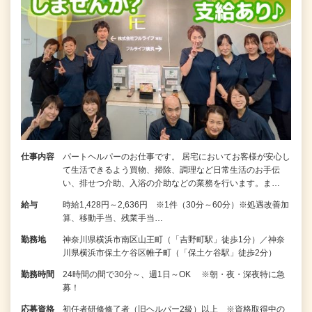
仕事内容
パートヘルパーのお仕事です。 居宅においてお客様が安心し
て生活できるよう買物、掃除、調理など日常生活のお手伝
い、排せつ介助、入浴の介助などの業務を行います。ま…
給与
時給1,428円～2,636円 ※1件（30分～60分）※処遇改善加
算、移動手当、残業手当…
勤務地
神奈川県横浜市南区山王町（「吉野町駅」徒歩1分）／神奈
川県横浜市保土ケ谷区帷子町（「保土ケ谷駅」徒歩2分）
勤務時間
24時間の間で30分～、週1日～OK ※朝・夜・深夜特に急
募！
応募資格
初任者研修修了者（旧ヘルパー2級）以上 ※資格取得中の