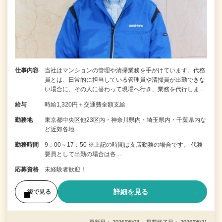
仕事内容
当社はマンションの管理や清掃業務を手がけています。代務
員とは、日常的に担当している管理員や清掃員が出勤できな
い場合に、その人に替わって現場へ行き、業務を代行しま…
給与
時給1,320円＋交通費全額支給
勤務地
東京都中央区他23区内・神奈川県内・埼玉県内・千葉県内な
ど近郊各地
勤務時間
9：00～17：50 ※上記の時間は支店勤務の場合です。 代務
要員として出勤の場合は各…
応募資格
未経験者歓迎！
詳細を見る
後で見る
更新日： 2026/08/03 掲載終了日： 2026/08/21