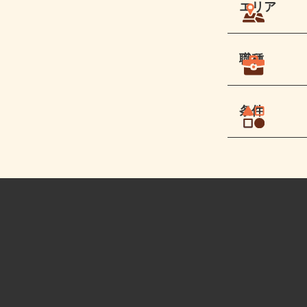
エリア
職種
条件