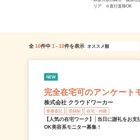
神奈川県横浜市神奈川区鶴屋町2-17
神奈川県川崎市・横浜
相鉄岩崎学園ビル2階（JR...
リア ※直行直帰OK
全
10
件中
1
-
10
件を表示
NEW
完全在宅可のアンケート
株式会社 クラウドワーカー
業務委託
登録制
在宅・内職
【人気の在宅ワーク】│当日に謝礼をお支
OK美容系モニター募集！