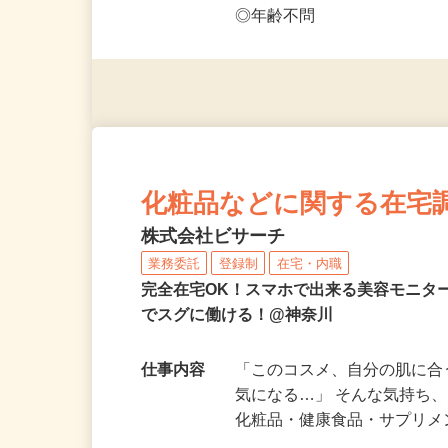
応募資格
◎PC・スマートフォンをお
◎未経験者大歓迎！ ◎20代
◎年齢不問
化粧品などに関する在宅
株式会社ビサーチ
業務委託
登録制
在宅・内職
完全在宅OK！スマホで出来る美容モニタ
でスグに働ける！@神奈川
仕事内容
「このコスメ、自分の肌に
気になる…」 そんな気持ち