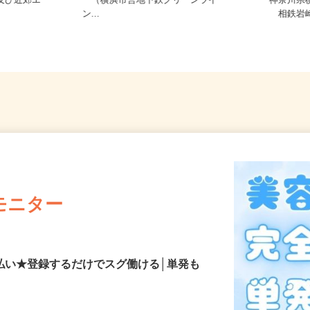
神奈川県横浜市都筑区の大型スーパ
市及び近郊エ
ー（横浜市営地下鉄グリーンライ
神奈川
ン...
相鉄岩崎
モニター
払い★登録するだけでスグ働ける│単発も