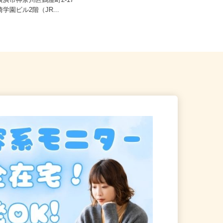
県横浜市神奈川区鶴屋町2-17
神奈川県川崎市・横浜市及び近郊エ
学園ビル2階（JR...
リア ※直行直帰OK