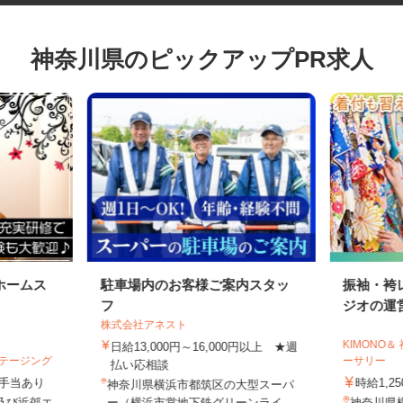
神奈川県のピックアップPR求人
ホームス
駐車場内のお客様ご案内スタッ
振袖・
フ
ジオの運
株式会社アネスト
KIMON
日給13,000円～16,000円以上 ★週
ステージング
ーサリー
払い応相談
円＋手当あり
時給1