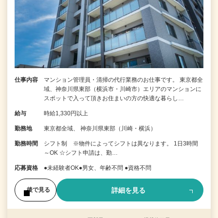
仕事内容
マンション管理員・清掃の代行業務のお仕事です。 東京都全
域、神奈川県東部（横浜市・川崎市）エリアのマンションに
スポットで入って頂きお住まいの方の快適な暮らし…
給与
時給1,330円以上
勤務地
東京都全域、 神奈川県東部（川崎・横浜）
勤務時間
シフト制 ※物件によってシフトは異なります。 1日3時間
～OK ☆シフト申請は、勤…
応募資格
●未経験者OK●男女、年齢不問 ●資格不問
詳細を見る
後で見る