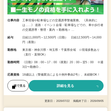
仕事内容
工事現場や駐車場などの交通誘導警備業務。 《具体的に
は……》 道路・イベント会場・駐車場などでの、車や歩行者
の交通誘導・整理・案内 ＜勤務地＞ …
給与
日給11,000円～12,500円（日勤） 日給12,500円～14,000
円（夜勤）
勤務地
東京都・神奈川県・埼玉県・千葉県全域 ☆現場多数あり
（直行・直帰OK）
勤務時間
《日勤》08：00～17：00 《夜勤》20：00～翌5：00 ※週
3日〜勤務O…
応募資格
18歳以上（警備業法による※例外事由2号）、未経験OK！
詳細を見る
後で見る
更新日： 2026/07/22 掲載終了日： 2026/09/05