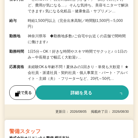
ど、費用が気になる…」 そんな気持ち、美容モニターで解決
できます♪ 気になる化粧品・健康食品・サプリメン…
給与
時給1,500円以上（完全出来高制／時間額1,500円～5,000
円）
勤務地
神奈川県等 ◆勤務地多数♪ご自宅やお近くの店舗で間時間
に働けます♪
勤務時間
1日5分～OK！好きな時間やスキマ時間でサクッと♪ ☆1日の
み～中長期まで幅広く大歓迎♪…
応募資格
未経験OK＆年齢不問！夏休みの1回きり・単発も大歓迎！ ★
会社員・派遣社員・契約社員・個人事業主・パート・アルバ
イト・主婦（夫）・フリーターなど、20代～50代…
詳細を見る
後で見る
更新日： 2026/08/05 掲載終了日： 2026/08/30
警備スタッフ
株式会社オリエンタル警備 横浜支社