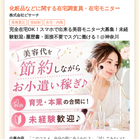
化粧品などに関する在宅調査員・在宅モニター
株式会社ビサーチ
業務委託
登録制
在宅・内職
完全在宅OK！スマホで出来る美容モニター大募集！未経
験歓迎♪履歴書・面接不要でスグに働ける！@神奈川
仕事内容
「このコスメ、自分の肌に合うかな？」「試してみたいけ