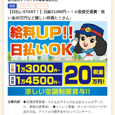
注目
アルバイト
パート
【日払いSTART！】日給13,000円～！☆面接交通費・祝
い金20万円など嬉しい待遇たくさん♪
仕事内容
◆交通誘導警備‥小さなお子さんやおばあちゃんを守った
り、車両の誘導etc… ◆イベント警備‥サッカーのJリーグや
花火大会。アイドルの握手会やロックコンサート。…