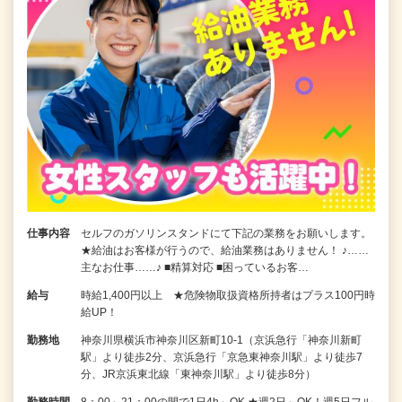
仕事内容
セルフのガソリンスタンドにて下記の業務をお願いします。
★給油はお客様が行うので、給油業務はありません！ ♪……
主なお仕事……♪ ■精算対応 ■困っているお客…
給与
時給1,400円以上 ★危険物取扱資格所持者はプラス100円時
給UP！
勤務地
神奈川県横浜市神奈川区新町10-1（京浜急行「神奈川新町
駅」より徒歩2分、京浜急行「京急東神奈川駅」より徒歩7
分、JR京浜東北線「東神奈川駅」より徒歩8分）