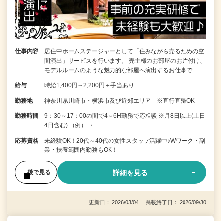
仕事内容
居住中ホームステージャーとして「住みながら売るための空
間演出」サービスを行います。 売主様のお部屋のお片付け、
モデルルームのような魅力的な部屋へ演出するお仕事で…
給与
時給1,400円～2,200円＋手当あり
勤務地
神奈川県川崎市・横浜市及び近郊エリア ※直行直帰OK
勤務時間
9：30～17：00の間で4～6H勤務で応相談 ※月8日以上(土日
4日含む) （例） ・…
応募資格
未経験OK！20代～40代の女性スタッフ活躍中♪Wワーク・副
業・扶養範囲内勤務もOK！
詳細を見る
後で見る
更新日： 2026/03/04 掲載終了日： 2026/09/30