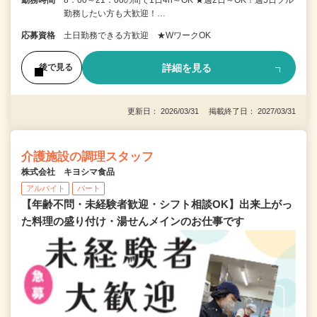
勤務時間
8：00～21：00の間で1日4h～OK ★週2日～OK！週5日フル
勤務したい方も大歓迎！…
応募資格
土日勤務できる方歓迎 ★WワークOK
詳細を見る
後で見る
更新日： 2026/03/31 掲載終了日： 2027/03/31
介護施設の調理スタッフ
株式会社 キヨシマ食品
アルバイト
パート
【年齢不問・未経験者歓迎・シフト相談OK】出来上がっ
た料理の盛り付け・湯せんメインのお仕事です