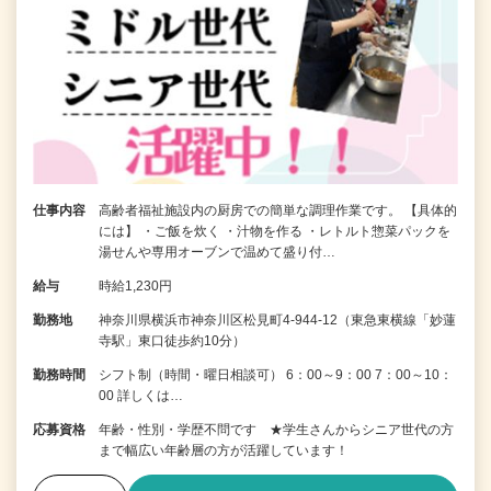
仕事内容
高齢者福祉施設内の厨房での簡単な調理作業です。 【具体的
には】 ・ご飯を炊く ・汁物を作る ・レトルト惣菜パックを
湯せんや専用オーブンで温めて盛り付…
給与
時給1,230円
勤務地
神奈川県横浜市神奈川区松見町4-944-12（東急東横線「妙蓮
寺駅」東口徒歩約10分）
勤務時間
シフト制（時間・曜日相談可） 6：00～9：00 7：00～10：
00 詳しくは…
応募資格
年齢・性別・学歴不問です ★学生さんからシニア世代の方
まで幅広い年齢層の方が活躍しています！