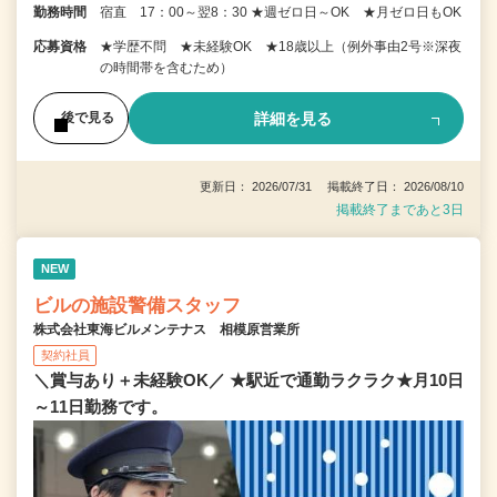
勤務時間
宿直 17：00～翌8：30 ★週ゼロ日～OK ★月ゼロ日もOK
応募資格
★学歴不問 ★未経験OK ★18歳以上（例外事由2号※深夜
の時間帯を含むため）
詳細を見る
後で見る
更新日： 2026/07/31 掲載終了日： 2026/08/10
掲載終了まであと3日
NEW
ビルの施設警備スタッフ
株式会社東海ビルメンテナス 相模原営業所
契約社員
＼賞与あり＋未経験OK／ ★駅近で通勤ラクラク★月10日
～11日勤務です。