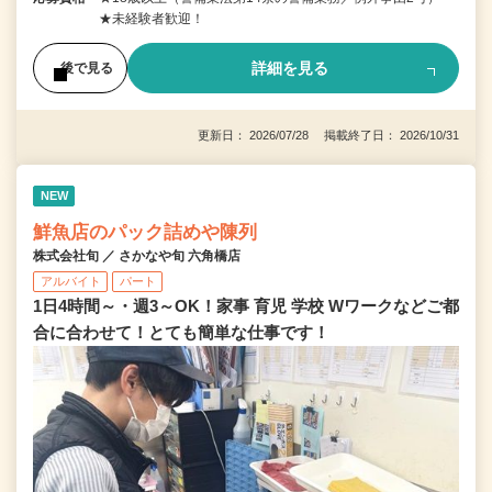
★未経験者歓迎！
詳細を見る
後で見る
更新日： 2026/07/28 掲載終了日： 2026/10/31
NEW
鮮魚店のパック詰めや陳列
株式会社旬 ／ さかなや旬 六角橋店
アルバイト
パート
1日4時間～・週3～OK！家事 育児 学校 Wワークなどご都
合に合わせて！とても簡単な仕事です！