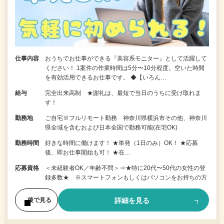
仕事内容
おうちでお仕事ができる『美容系モニター』として活躍して
ください！ 1案件の作業時間は5分〜10分程度。空いた時間
を有効活用できるお仕事です。 ◆【いろん…
給与
完全出来高制 ★謝礼は、最短で当日のうちに受け取れま
す！
勤務地
ご自宅※フルリモート勤務 神奈川県横浜市その他、神奈川
県全域を含むおよび日本全国で勤務可能(在宅OK)
勤務時間
好きな時間に働けます！ ★単発（1日のみ）OK！ ★応募
後、即お仕事開始も可！ ★在…
応募資格
＜未経験者OK／年齢不問＞⇒★特に20代〜50代の女性の登
録多数★ ※スマートフォンもしくはパソコンをお持ちの方
詳細を見る
後で見る