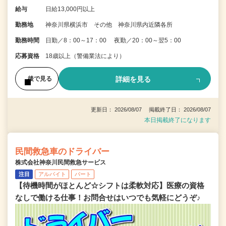
給与
日給13,000円以上
勤務地
神奈川県横浜市 その他 神奈川県内近隣各所
勤務時間
日勤／8：00～17：00 夜勤／20：00～翌5：00
応募資格
18歳以上（警備業法により）
詳細を見る
後で見る
更新日： 2026/08/07 掲載終了日： 2026/08/07
本日掲載終了になります
民間救急車のドライバー
株式会社神奈川民間救急サービス
注目
アルバイト
パート
【待機時間がほとんど☆シフトは柔軟対応】医療の資格
なしで働ける仕事！お問合せはいつでも気軽にどうぞ♪