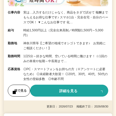
仕事内容
実は…入力するだけじゃなく、商品をタダで試せて 報酬まで
もらえるお得な仕事です♪ スマホ1台・完全在宅・自分のペー
スでOK！ ▼こんなお仕事です 化…
給与
時給1,500円以上（完全出来高制／時間額1,500円～5,000
円）
勤務地
神奈川県等【ご希望の地域でオシゴトできます♪ お気軽に
ご相談ください！】
勤務時間
1日5分～好きな時間、空いている時間に働けます！ ☆1回の
みの単発や短期～中長期まで…
応募資格
◎PC・スマートフォンをお持ちの方（※アンケートに必要
なため） ◎未経験者大歓迎！ ◎20代、30代、40代、50代の
女性の登録多数 ◎年齢不問
詳細を見る
後で見る
更新日： 2026/07/23 掲載終了日： 2026/08/30