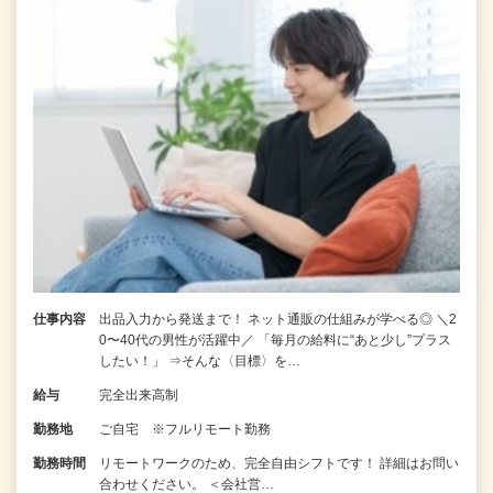
仕事内容
出品入力から発送まで！ ネット通販の仕組みが学べる◎ ＼2
0〜40代の男性が活躍中／ 「毎月の給料に“あと少し”プラス
したい！」 ⇒そんな〈目標〉を…
給与
完全出来高制
勤務地
ご自宅 ※フルリモート勤務
勤務時間
リモートワークのため、完全自由シフトです！ 詳細はお問い
合わせください。 ＜会社営…