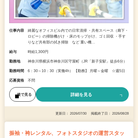
仕事内容
綺麗なオフィスビル内での日常清掃 ・共有スペース（廊下・
ロビー）の掃除機がけ ・床のモップがけ、ゴミ回収 ・手す
りなど共有部の拭き掃除 など 重い機…
給与
時給1,300円
勤務地
神奈川県横浜市神奈川区守屋町（JR「新子安駅」徒歩6分）
勤務時間
6：30～10：30（実働4h） 【勤務】 月曜～金曜 ☆週5日
応募資格
不問
詳細を見る
後で見る
更新日： 2026/07/30 掲載終了日： 2026/08/28
振袖・袴レンタル、フォトスタジオの運営スタッ