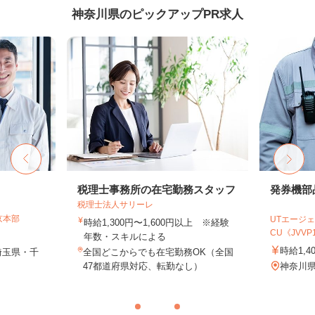
神奈川県のピックアップPR求人
税理士事務所の在宅勤務スタッフ
発券機部
税理士法人サリーレ
京本部
UTエージェ
時給1,300円〜1,600円以上 ※経験
CU《JVVP1C
年数・スキルによる
時給1,4
埼玉県・千
全国どこからでも在宅勤務OK（全国
47都道府県対応、転勤なし）
神奈川