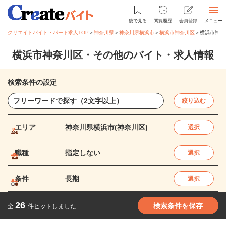
後で見る
閲覧履歴
会員登録
メニュー
クリエイトバイト・パート求人TOP
＞
神奈川県
＞
神奈川県横浜市
＞
横浜市神奈川区
＞
横浜市神奈
横浜市神奈川区・その他のバイト・求人情報
検索条件の設定
絞り込む
エリア
神奈川県横浜市(神奈川区)
選択
職種
指定しない
選択
条件
長期
選択
26
検索条件を保存
全
件ヒットしました