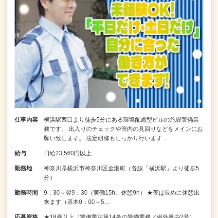
仕事内容
横浜駅西口より徒歩5分にある環境配慮型ビルの施設警備業
務です。 出入りのチェックや管内の見回りなどをメインにお
願い致します。 法定研修もしっかり行います…
給与
日給23,560円以上
勤務地
神奈川県横浜市神奈川区金港町（各線「横浜駅」より徒歩5
分）
勤務時間
9：30～翌9：30（実働15h、休憩9h） ★夜は長めに休憩出
来ます（基本0：00～5…
応募資格
★18歳以上（警備業法第14条の警備業務／例外事由2号）