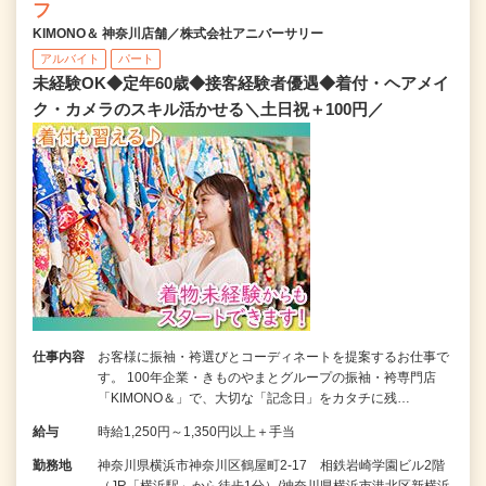
フ
KIMONO＆ 神奈川店舗／株式会社アニバーサリー
アルバイト
パート
未経験OK◆定年60歳◆接客経験者優遇◆着付・ヘアメイ
ク・カメラのスキル活かせる＼土日祝＋100円／
仕事内容
お客様に振袖・袴選びとコーディネートを提案するお仕事で
す。 100年企業・きものやまとグループの振袖・袴専門店
「KIMONO＆」で、大切な「記念日」をカタチに残…
給与
時給1,250円～1,350円以上＋手当
勤務地
神奈川県横浜市神奈川区鶴屋町2-17 相鉄岩崎学園ビル2階
（JR「横浜駅」から徒歩1分）/神奈川県横浜市港北区新横浜