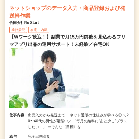
ネットショップのデータ入力・商品登録および発
送軽作業
合同会社Re Start
業務委託
在宅・内職
【Wワーク歓迎！】副業で月15万円前後を見込めるフリ
マアプリ出品の運用サポート！未経験／在宅OK
仕事内容
出品入力から発送まで！ ネット通販の仕組みが学べる◎ ＼2
0〜40代の男性が活躍中／ 「毎月の給料に“あと少し”プラス
したい！」 ⇒そんな〈目標〉を…
給与
完全出来高制