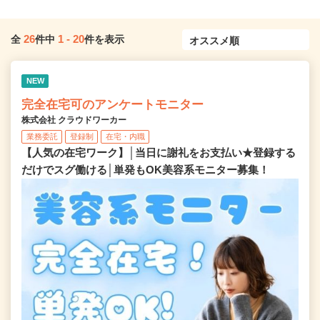
26
1
-
20
全
件中
件を表示
NEW
完全在宅可のアンケートモニター
株式会社 クラウドワーカー
業務委託
登録制
在宅・内職
【人気の在宅ワーク】│当日に謝礼をお支払い★登録する
だけでスグ働ける│単発もOK美容系モニター募集！