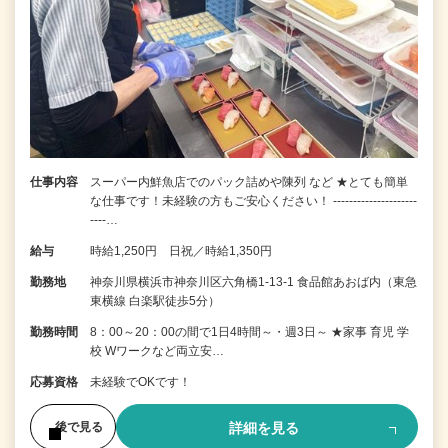
仕事内容
スーパー内鮮魚店でのパック詰めや陳列 など ★とても簡単
な仕事です！未経験の方もご安心ください！ ---------------------
----…
給与
時給1,250円 日祝／時給1,350円
勤務地
神奈川県横浜市神奈川区六角橋1-13-1 食品館あおば内（東急
東横線 白楽駅徒歩5分）
勤務時間
8：00～20：00の間で1日4時間～・週3日～ ★家事 育児 学
校 Wワークなど両立安…
応募資格
未経験でOKです！
詳細を見る
後で見る