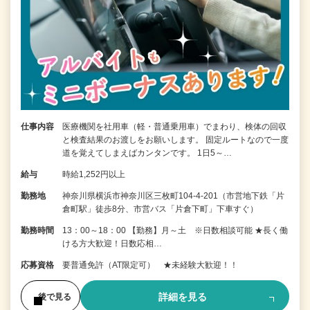
仕事内容
医療機関を社用車（軽・普通乗用車）でまわり、検体の回収
と検査結果のお渡しをお願いします。 固定ルートなので一度
道を覚えてしまえばカンタンです。 1日5～…
給与
時給1,252円以上
勤務地
神奈川県横浜市神奈川区三枚町104-4-201（市営地下鉄「片
倉町駅」徒歩8分、市営バス「片倉下町」下車すぐ）
勤務時間
13：00～18：00 【勤務】月～土 ※日数相談可能 ★長く働
ける方大歓迎！日数応相…
応募資格
要普通免許（AT限定可） ★未経験大歓迎！！
詳細を見る
後で見る