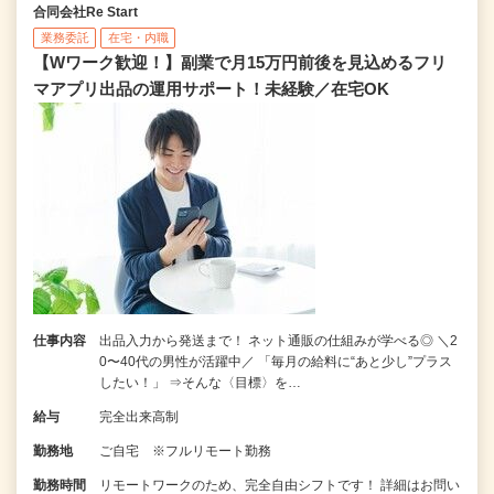
合同会社Re Start
業務委託
在宅・内職
【Wワーク歓迎！】副業で月15万円前後を見込めるフリ
マアプリ出品の運用サポート！未経験／在宅OK
仕事内容
出品入力から発送まで！ ネット通販の仕組みが学べる◎ ＼2
0〜40代の男性が活躍中／ 「毎月の給料に“あと少し”プラス
したい！」 ⇒そんな〈目標〉を…
給与
完全出来高制
勤務地
ご自宅 ※フルリモート勤務
勤務時間
リモートワークのため、完全自由シフトです！ 詳細はお問い