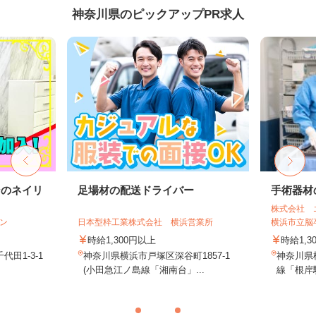
神奈川県のピックアップPR求人
ンのネイリ
足場材の配送ドライバー
手術器材
株式会社 
ョン
日本型枠工業株式会社 横浜営業所
横浜市立脳卒
時給1,300円以上
時給1,3
田1-3-1
神奈川県横浜市戸塚区深谷町1857-1
神奈川県
(小田急江ノ島線「湘南台」...
線「根岸駅