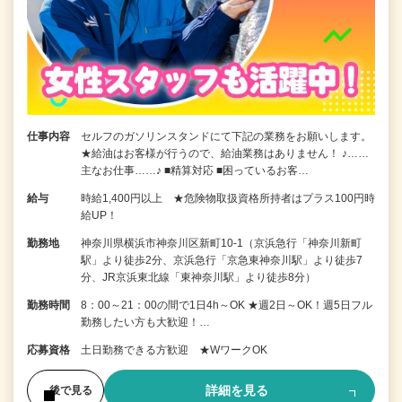
仕事内容
セルフのガソリンスタンドにて下記の業務をお願いします。
★給油はお客様が行うので、給油業務はありません！ ♪……
主なお仕事……♪ ■精算対応 ■困っているお客…
給与
時給1,400円以上 ★危険物取扱資格所持者はプラス100円時
給UP！
勤務地
神奈川県横浜市神奈川区新町10-1（京浜急行「神奈川新町
駅」より徒歩2分、京浜急行「京急東神奈川駅」より徒歩7
分、JR京浜東北線「東神奈川駅」より徒歩8分）
勤務時間
8：00～21：00の間で1日4h～OK ★週2日～OK！週5日フル
勤務したい方も大歓迎！…
応募資格
土日勤務できる方歓迎 ★WワークOK
詳細を見る
後で見る