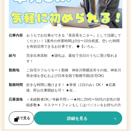
仕事内容
おうちでお仕事ができる『美容系モニター』として活躍して
ください！ 1案件の作業時間は5分〜10分程度。空いた時間
を有効活用できるお仕事です。 ◆【いろん…
給与
完全出来高制 ★謝礼は、最短で当日のうちに受け取れま
す！
勤務地
ご自宅※フルリモート勤務 神奈川県横浜市その他、神奈川
県全域を含むおよび日本全国で勤務可能(在宅OK)
勤務時間
好きな時間に働けます！ ★単発（1日のみ）OK！ ★応募
後、即お仕事開始も可！ ★在…
応募資格
＜未経験者OK／年齢不問＞⇒★特に20代〜50代の女性の登
録多数★ ※スマートフォンもしくはパソコンをお持ちの方
詳細を見る
後で見る