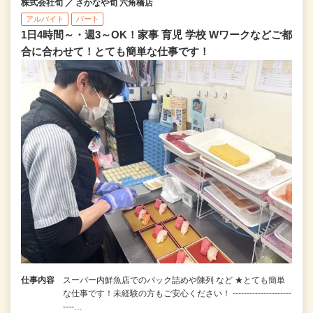
株式会社旬 ／ さかなや旬 六角橋店
アルバイト
パート
1日4時間～・週3～OK！家事 育児 学校 Wワークなどご都
合に合わせて！とても簡単な仕事です！
仕事内容
スーパー内鮮魚店でのパック詰めや陳列 など ★とても簡単
な仕事です！未経験の方もご安心ください！ ---------------------
----…