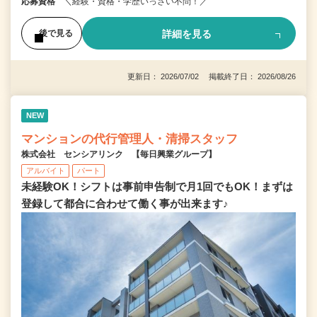
応募資格
＼経験・資格・学歴いっさい不問！／
詳細を見る
後で見る
更新日： 2026/07/02 掲載終了日： 2026/08/26
NEW
マンションの代行管理人・清掃スタッフ
株式会社 センシアリンク 【毎日興業グループ】
アルバイト
パート
未経験OK！シフトは事前申告制で月1回でもOK！まずは
登録して都合に合わせて働く事が出来ます♪