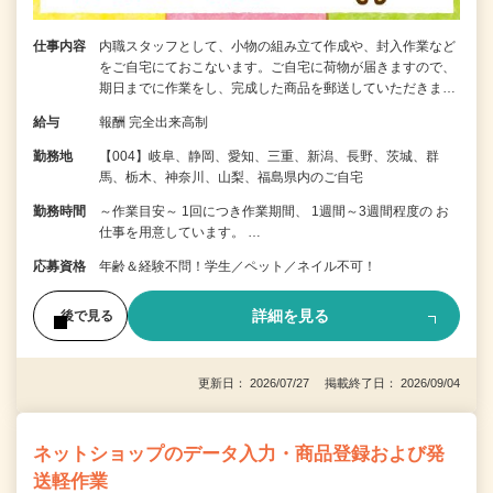
仕事内容
内職スタッフとして、小物の組み立て作成や、封入作業など
をご自宅にておこないます。ご自宅に荷物が届きますので、
期日までに作業をし、完成した商品を郵送していただきま…
給与
報酬 完全出来高制
勤務地
【004】岐阜、静岡、愛知、三重、新潟、長野、茨城、群
馬、栃木、神奈川、山梨、福島県内のご自宅
勤務時間
～作業目安～ 1回につき作業期間、 1週間～3週間程度の お
仕事を用意しています。 …
応募資格
年齢＆経験不問！学生／ペット／ネイル不可！
詳細を見る
後で見る
更新日： 2026/07/27 掲載終了日： 2026/09/04
ネットショップのデータ入力・商品登録および発
送軽作業