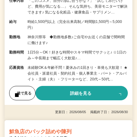
仕事内容
「このコスメ、自分の肌に合うかな？」「試してみたいけ
ど、費用が気になる…」 そんな気持ち、美容モニターで解決
できます♪ 気になる化粧品・健康食品・サプリメン…
給与
時給1,500円以上（完全出来高制／時間額1,500円～5,000
円）
勤務地
神奈川県等 ◆勤務地多数♪ご自宅やお近くの店舗で間時間
に働けます♪
勤務時間
1日5分～OK！好きな時間やスキマ時間でサクッと♪ ☆1日の
み～中長期まで幅広く大歓迎♪…
応募資格
未経験OK＆年齢不問！夏休みの1回きり・単発も大歓迎！ ★
会社員・派遣社員・契約社員・個人事業主・パート・アルバ
イト・主婦（夫）・フリーターなど、20代～50代…
詳細を見る
後で見る
更新日： 2026/08/05 掲載終了日： 2026/08/30
鮮魚店のパック詰めや陳列