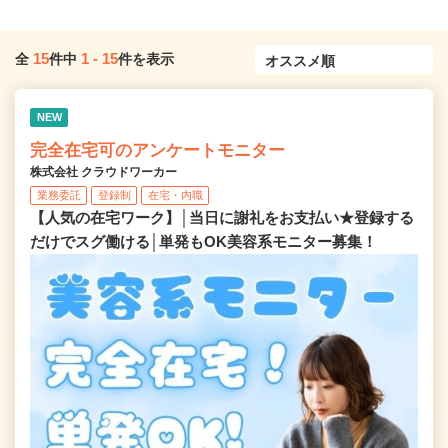
15
1
-
15
全
件中
件を表示
NEW
完全在宅可のアンケートモニター
株式会社 クラウドワーカー
業務委託
登録制
在宅・内職
【人気の在宅ワーク】│当日に謝礼をお支払い★登録する
だけでスグ働ける│単発もOK美容系モニター募集！