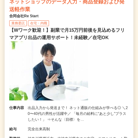
ネットショップのデータ入力・商品登録および発
送軽作業
合同会社Re Start
業務委託
在宅・内職
【Wワーク歓迎！】副業で月15万円前後を見込めるフリ
マアプリ出品の運用サポート！未経験／在宅OK
仕事内容
出品入力から発送まで！ ネット通販の仕組みが学べる◎ ＼2
0〜40代の男性が活躍中／ 「毎月の給料に“あと少し”プラス
したい！」 ⇒そんな〈目標〉を…
給与
完全出来高制