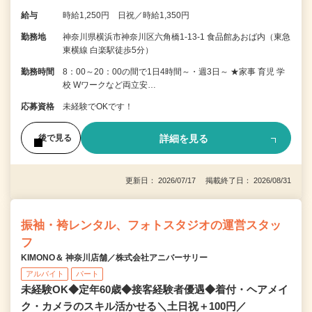
給与
時給1,250円 日祝／時給1,350円
勤務地
神奈川県横浜市神奈川区六角橋1-13-1 食品館あおば内（東急
東横線 白楽駅徒歩5分）
勤務時間
8：00～20：00の間で1日4時間～・週3日～ ★家事 育児 学
校 Wワークなど両立安…
応募資格
未経験でOKです！
詳細を見る
後で見る
更新日： 2026/07/17 掲載終了日： 2026/08/31
振袖・袴レンタル、フォトスタジオの運営スタッ
フ
KIMONO＆ 神奈川店舗／株式会社アニバーサリー
アルバイト
パート
未経験OK◆定年60歳◆接客経験者優遇◆着付・ヘアメイ
ク・カメラのスキル活かせる＼土日祝＋100円／