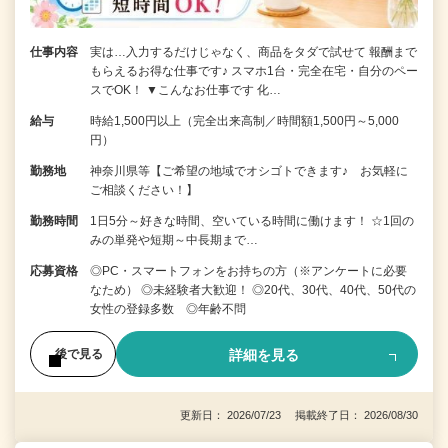
仕事内容
実は…入力するだけじゃなく、商品をタダで試せて 報酬まで
もらえるお得な仕事です♪ スマホ1台・完全在宅・自分のペー
スでOK！ ▼こんなお仕事です 化…
給与
時給1,500円以上（完全出来高制／時間額1,500円～5,000
円）
勤務地
神奈川県等【ご希望の地域でオシゴトできます♪ お気軽に
ご相談ください！】
勤務時間
1日5分～好きな時間、空いている時間に働けます！ ☆1回の
みの単発や短期～中長期まで…
応募資格
◎PC・スマートフォンをお持ちの方（※アンケートに必要
なため） ◎未経験者大歓迎！ ◎20代、30代、40代、50代の
女性の登録多数 ◎年齢不問
詳細を見る
後で見る
更新日： 2026/07/23 掲載終了日： 2026/08/30