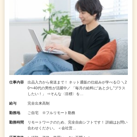
仕事内容
出品入力から発送まで！ ネット通販の仕組みが学べる◎ ＼2
0〜40代の男性が活躍中／ 「毎月の給料に“あと少し”プラス
したい！」 ⇒そんな〈目標〉を…
給与
完全出来高制
勤務地
ご自宅 ※フルリモート勤務
勤務時間
リモートワークのため、完全自由シフトです！ 詳細はお問い
合わせください。 ＜会社営…