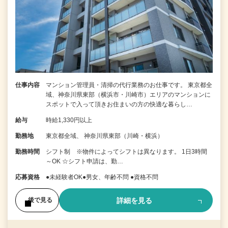
仕事内容
マンション管理員・清掃の代行業務のお仕事です。 東京都全
域、神奈川県東部（横浜市・川崎市）エリアのマンションに
スポットで入って頂きお住まいの方の快適な暮らし…
給与
時給1,330円以上
勤務地
東京都全域、 神奈川県東部（川崎・横浜）
勤務時間
シフト制 ※物件によってシフトは異なります。 1日3時間
～OK ☆シフト申請は、勤…
応募資格
●未経験者OK●男女、年齢不問 ●資格不問
詳細を見る
後で見る