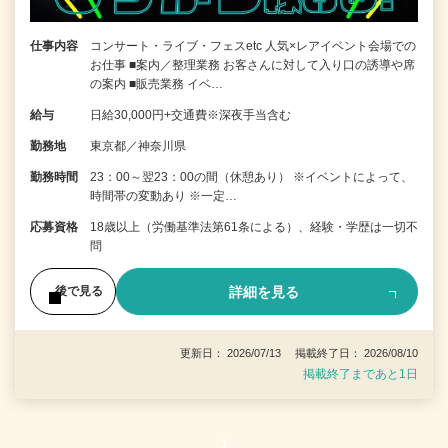
仕事内容
コンサート・ライブ・フェスetc 人気×レアイベント会場での
お仕事 ■案内／整理業務 お客さんに対して入り口の誘導や席
の案内 ■販売業務 イベ…
給与
日給30,000円+交通費※深夜手当含む
勤務地
東京都／神奈川県
勤務時間
23：00～翌23：00の間（休憩あり） ※イベントによって、
時間帯の変動あり ※一定…
応募資格
18歳以上（労働基準法第61条による）、経験・学歴は一切不
問
詳細を見る
後で見る
更新日： 2026/07/13 掲載終了日： 2026/08/10
掲載終了まであと1日
1