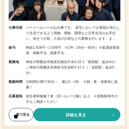
仕事内容
パートヘルパーのお仕事です。 居宅においてお客様が安心し
て生活できるよう買物、掃除、調理など日常生活のお手伝
い、排せつ介助、入浴の介助などの業務を行います。ま…
給与
時給1,428円～2,636円 ※1件（30分～60分）※処遇改善加
算、移動手当、残業手当…
勤務地
神奈川県横浜市鶴見区鶴見中央4-32-1「鶴見駅」徒歩4分）
／神奈川県横浜市神奈川区反町4-37-1（「反町駅」徒歩5
分）
勤務時間
24時間の間で30分～、週1日～OK ※朝・夜・深夜特に急
募！
応募資格
初任者研修修了者（旧ヘルパー2級）以上 ※資格取得中の
方もご相談ください
詳細を見る
後で見る