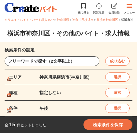
後で見る
閲覧履歴
会員登録
メニュー
クリエイトバイト・パート求人TOP
＞
神奈川県
＞
神奈川県横浜市
＞
横浜市神奈川区
＞
横浜市神奈
横浜市神奈川区・その他のバイト・求人情報
検索条件の設定
絞り込む
エリア
神奈川県横浜市(神奈川区)
選択
職種
指定しない
選択
条件
午後
選択
15
検索条件を保存
全
件ヒットしました