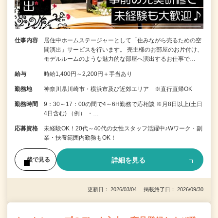
仕事内容
居住中ホームステージャーとして「住みながら売るための空
間演出」サービスを行います。 売主様のお部屋のお片付け、
モデルルームのような魅力的な部屋へ演出するお仕事で…
給与
時給1,400円～2,200円＋手当あり
勤務地
神奈川県川崎市・横浜市及び近郊エリア ※直行直帰OK
勤務時間
9：30～17：00の間で4～6H勤務で応相談 ※月8日以上(土日
4日含む) （例） ・…
応募資格
未経験OK！20代～40代の女性スタッフ活躍中♪Wワーク・副
業・扶養範囲内勤務もOK！
詳細を見る
後で見る
更新日： 2026/03/04 掲載終了日： 2026/09/30