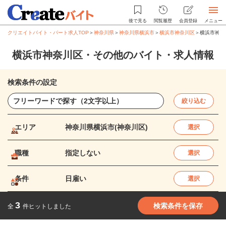
後で見る
閲覧履歴
会員登録
メニュー
クリエイトバイト・パート求人TOP
＞
神奈川県
＞
神奈川県横浜市
＞
横浜市神奈川区
＞
横浜市神奈
横浜市神奈川区・その他のバイト・求人情報
検索条件の設定
絞り込む
エリア
神奈川県横浜市(神奈川区)
選択
職種
指定しない
選択
条件
日雇い
選択
3
検索条件を保存
全
件ヒットしました