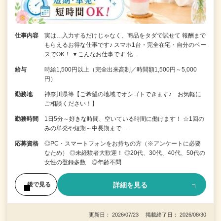
仕事内容
実は…入力するだけじゃなく、商品をタダで試せて 報酬まで
もらえるお得な仕事です♪ スマホ1台・完全在宅・自分のペー
スでOK！ ▼こんなお仕事です 化…
給与
時給1,500円以上（完全出来高制／時間額1,500円～5,000
円）
勤務地
神奈川県等【ご希望の地域でオシゴトできます♪ お気軽に
ご相談ください！】
勤務時間
1日5分～好きな時間、空いている時間に働けます！ ☆1回の
みの単発や短期～中長期まで…
応募資格
◎PC・スマートフォンをお持ちの方（※アンケートに必要
なため） ◎未経験者大歓迎！ ◎20代、30代、40代、50代の
女性の登録多数 ◎年齢不問
詳細を見る
後で見る
更新日： 2026/07/23 掲載終了日： 2026/08/30