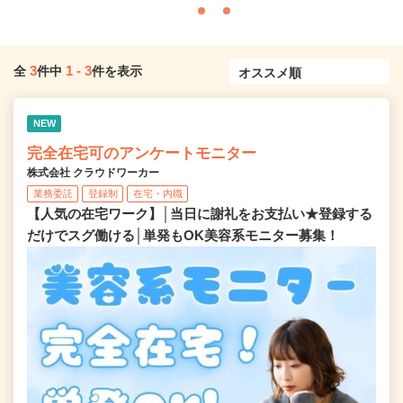
3
1
-
3
全
件中
件を表示
NEW
完全在宅可のアンケートモニター
株式会社 クラウドワーカー
業務委託
登録制
在宅・内職
【人気の在宅ワーク】│当日に謝礼をお支払い★登録する
だけでスグ働ける│単発もOK美容系モニター募集！