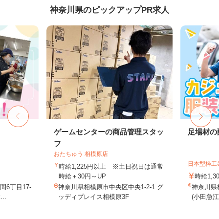
神奈川県のピックアップPR求人
フ
ゲームセンターの商品管理スタッ
足場材の
フ
おたちゅう 相模原店
日本型枠工
時給1,225円以上 ※土日祝日は通常
時給＋30円～UP
時給1,3
6丁目17-
神奈川県相模原市中央区中央1-2-1 グ
神奈川県横
..
ッディプレイス相模原3F
(小田急江