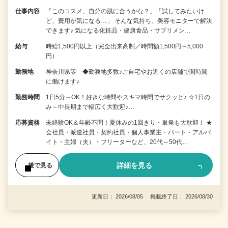
仕事内容
「このコスメ、自分の肌に合うかな？」「試してみたいけ
ど、費用が気になる…」 そんな気持ち、美容モニターで解決
できます♪ 気になる化粧品・健康食品・サプリメン…
給与
時給1,500円以上（完全出来高制／時間額1,500円～5,000
円）
勤務地
神奈川県等 ◆勤務地多数♪ご自宅やお近くの店舗で間時間
に働けます♪
勤務時間
1日5分～OK！好きな時間やスキマ時間でサクッと♪ ☆1日の
み～中長期まで幅広く大歓迎♪…
応募資格
未経験OK＆年齢不問！夏休みの1回きり・単発も大歓迎！ ★
会社員・派遣社員・契約社員・個人事業主・パート・アルバ
イト・主婦（夫）・フリーターなど、20代～50代…
詳細を見る
後で見る
更新日： 2026/08/05 掲載終了日： 2026/08/30