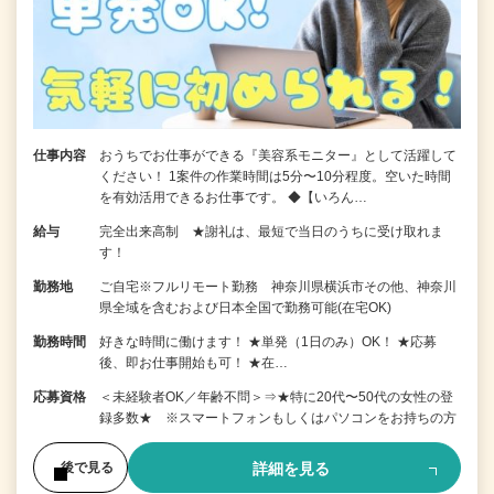
仕事内容
おうちでお仕事ができる『美容系モニター』として活躍して
ください！ 1案件の作業時間は5分〜10分程度。空いた時間
を有効活用できるお仕事です。 ◆【いろん…
給与
完全出来高制 ★謝礼は、最短で当日のうちに受け取れま
す！
勤務地
ご自宅※フルリモート勤務 神奈川県横浜市その他、神奈川
県全域を含むおよび日本全国で勤務可能(在宅OK)
勤務時間
好きな時間に働けます！ ★単発（1日のみ）OK！ ★応募
後、即お仕事開始も可！ ★在…
応募資格
＜未経験者OK／年齢不問＞⇒★特に20代〜50代の女性の登
録多数★ ※スマートフォンもしくはパソコンをお持ちの方
詳細を見る
後で見る