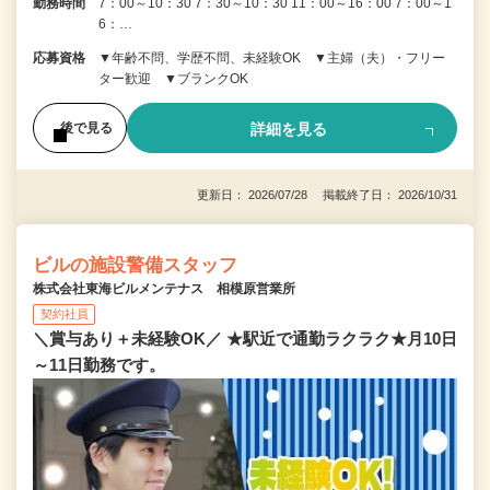
勤務時間
7：00～10：30 7：30～10：30 11：00～16：00 7：00～1
6：…
応募資格
▼年齢不問、学歴不問、未経験OK ▼主婦（夫）・フリー
ター歓迎 ▼ブランクOK
詳細を見る
後で見る
更新日： 2026/07/28 掲載終了日： 2026/10/31
ビルの施設警備スタッフ
株式会社東海ビルメンテナス 相模原営業所
契約社員
＼賞与あり＋未経験OK／ ★駅近で通勤ラクラク★月10日
～11日勤務です。