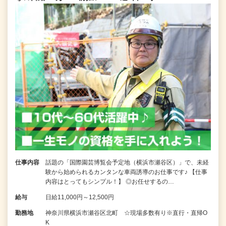
仕事内容
話題の「国際園芸博覧会予定地（横浜市瀬谷区）」で、未経
験から始められるカンタンな車両誘導のお仕事です♪ 【仕事
内容はとってもシンプル！】 ◎お任せするの…
給与
日給11,000円～12,500円
勤務地
神奈川県横浜市瀬谷区北町 ☆現場多数有り※直行・直帰O
K