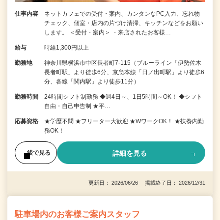
仕事内容
ネットカフェでの受付・案内、カンタンなPC入力、忘れ物
チェック、個室・店内の片づけ清掃、キッチンなどをお願い
します。 ＜受付・案内＞ ・来店されたお客様…
給与
時給1,300円以上
勤務地
神奈川県横浜市中区長者町7-115（ブルーライン「伊勢佐木
長者町駅」より徒歩6分、京急本線「日ノ出町駅」より徒歩6
分、各線「関内駅」より徒歩11分）
勤務時間
24時間シフト制勤務 ◆週4日～、1日5時間～OK！ ◆シフト
自由・自己申告制 ★平…
応募資格
★学歴不問 ★フリーター大歓迎 ★WワークOK！ ★扶養内勤
務OK！
詳細を見る
後で見る
更新日： 2026/06/26 掲載終了日： 2026/12/31
駐車場内のお客様ご案内スタッフ