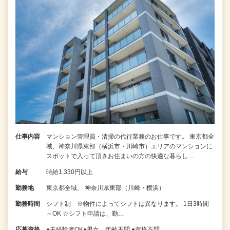
仕事内容
マンション管理員・清掃の代行業務のお仕事です。 東京都全
域、神奈川県東部（横浜市・川崎市）エリアのマンションに
スポットで入って頂きお住まいの方の快適な暮らし…
給与
時給1,330円以上
勤務地
東京都全域、 神奈川県東部（川崎・横浜）
勤務時間
シフト制 ※物件によってシフトは異なります。 1日3時間
～OK ☆シフト申請は、勤…
応募資格
●未経験者OK●男女、年齢不問 ●資格不問