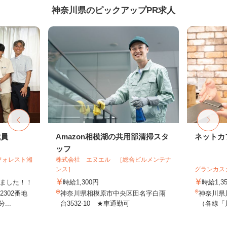
神奈川県のピックアップPR求人
職員
Amazon相模湖の共用部清掃スタ
ネットカ
ッフ
フォレスト湘
株式会社 エヌエル ［総合ビルメンテナ
ンス］
グランカス
しました！！
時給1,300円
時給1,3
302番地
神奈川県相模原市中央区田名字白雨
神奈川県
...
台3532-10 ★車通勤可
（各線「川