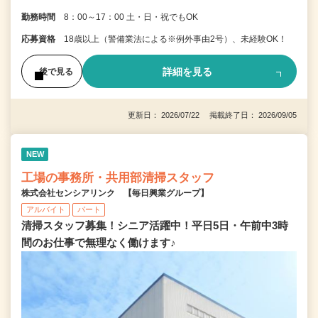
勤務時間
8：00～17：00 土・日・祝でもOK
応募資格
18歳以上（警備業法による※例外事由2号）、未経験OK！
詳細を見る
後で見る
更新日： 2026/07/22 掲載終了日： 2026/09/05
NEW
工場の事務所・共用部清掃スタッフ
株式会社センシアリンク 【毎日興業グループ】
アルバイト
パート
清掃スタッフ募集！シニア活躍中！平日5日・午前中3時
間のお仕事で無理なく働けます♪