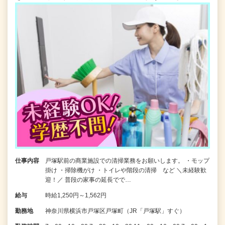
仕事内容
戸塚駅前の商業施設での清掃業務をお願いします。 ・モップ
掛け ・掃除機がけ ・トイレや階段の清掃 など ＼未経験歓
迎！／ 普段の家事の延長でで…
給与
時給1,250円～1,562円
勤務地
神奈川県横浜市戸塚区戸塚町（JR「戸塚駅」すぐ）