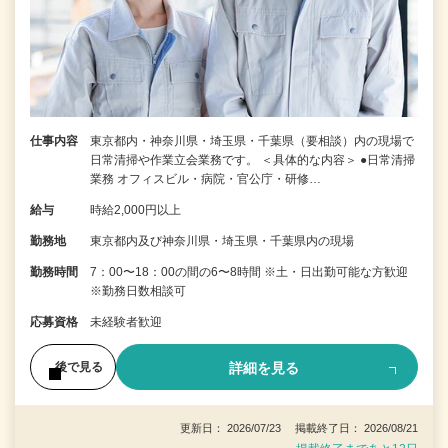
仕事内容
東京都内・神奈川県・埼玉県・千葉県（要相談）内の現場で
日常清掃や作業立会業務です。 ＜具体的な内容＞ ●日常清掃
業務 オフィスビル・病院・官公庁・研修…
給与
時給2,000円以上
勤務地
東京都内及び神奈川県・埼玉県・千葉県内の現場
勤務時間
7：00〜18：00の間の6〜8時間 ※土・日出勤可能な方歓迎
※勤務日数相談可
応募資格
未経験者歓迎
詳細を見る
後で見る
更新日： 2026/07/23 掲載終了日： 2026/08/21