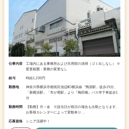
仕事内容
工場内にある事務所および共用部の清掃（ゴミ出しなし） ※
変更範囲：業務の変更なし
給与
時給1,230円
勤務地
神奈川県横浜市都筑区池辺町/横浜線「鴨居駅」徒歩15分、
「新横浜駅」「市が尾駅」より『梅田橋』バス停下車徒歩1
分
勤務時間
【勤務】月～金 ※該当日が祝日の場合も出勤となります、
お客様カレンダーによって変動有り …
応募資格
シニア活躍中！