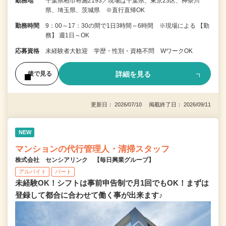
勤務地
千葉県柏市布施2193／現場は千葉県、東京23区、神奈川
県、埼玉県、茨城県 ※直行直帰OK
勤務時間
9：00～17：30の間で1日3時間～6時間 ※現場による 【勤
務】 週1日～OK
応募資格
未経験者大歓迎 学歴・性別・資格不問 WワークOK
詳細を見る
後で見る
更新日： 2026/07/10 掲載終了日： 2026/09/11
NEW
マンションの代行管理人・清掃スタッフ
株式会社 センシアリンク 【毎日興業グループ】
アルバイト
パート
未経験OK！シフトは事前申告制で月1回でもOK！まずは
登録して都合に合わせて働く事が出来ます♪