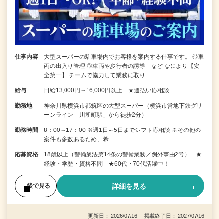
仕事内容
大型スーパーの駐車場内でお客様を案内する仕事です。 ◎車
両の出入り管理 ◎車両や歩行者の誘導 など なにより【安
全第一】 チームで協力して業務に取り…
給与
日給13,000円～16,000円以上 ★週払い応相談
勤務地
神奈川県横浜市都筑区の大型スーパー（横浜市営地下鉄グリ
ーンライン「川和町駅」から徒歩2分）
勤務時間
8：00～17：00 ※週1日～5日までシフト応相談 ※その他の
案件も多数あるため、希…
応募資格
18歳以上（警備業法第14条の警備業務／例外事由2号） ★
経験・学歴・資格不問 ★60代・70代活躍中！
詳細を見る
後で見る
更新日： 2026/07/16 掲載終了日： 2027/07/16