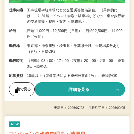
仕事内容
工事現場や駐車場などの交通誘導警備業務。 《具体的に
は……》 道路・イベント会場・駐車場などでの、車や歩行者
の交通誘導・整理・案内 ＜勤務地＞ …
給与
日給11,000円～12,500円（日勤） 日給12,500円～14,000
円（夜勤）
勤務地
東京都・神奈川県・埼玉県・千葉県全域 ☆現場多数あり
（直行・直帰OK）
勤務時間
《日勤》08：00～17：00 《夜勤》20：00～翌5：00 ※週
3日〜勤務O…
応募資格
18歳以上（警備業法による※例外事由2号）、未経験OK！
詳細を見る
後で見る
更新日： 2026/07/22 掲載終了日： 2026/09/05
NEW