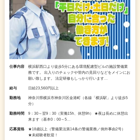
仕事内容
横浜駅西口より徒歩5分にある環境配慮型ビルの施設警備業
務です。 出入りのチェックや管内の見回りなどをメインにお
願い致します。 法定研修もしっかり行います…
給与
日給23,560円以上
勤務地
神奈川県横浜市神奈川区金港町（各線「横浜駅」より徒歩5
分）
勤務時間
9：30～翌9：30（実働15h、休憩9h） ★夜は長めに休憩出
来ます（基本0：00～5…
応募資格
★18歳以上（警備業法第14条の警備業務／例外事由2号）
★未経験者歓迎！