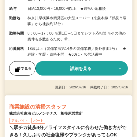
給与
日給13,000円～16,000円以上 ★週払い応相談
勤務地
神奈川県横浜市鶴見区の大型スーパー（京急本線「鶴見市場
駅」から徒歩約13分）
勤務時間
8：00～17：00 ※週1日～5日までシフト応相談 ※その他の
案件も多数あるため、希…
応募資格
18歳以上（警備業法第14条の警備業務／例外事由2号） ★
経験・学歴・資格不問 ★60代・70代活躍中！
詳細を見る
後で見る
更新日： 2026/07/16 掲載終了日： 2027/07/16
商業施設の清掃スタッフ
株式会社東海ビルメンテナス 相模原営業所
アルバイト
パート
＼駅チカ徒歩4分／ライフスタイルに合わせた働き方がで
きる！久しぶりの社会復帰やブランクがあってもOK