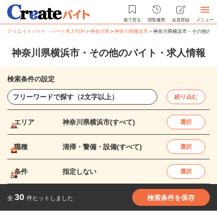
後で見る
閲覧履歴
会員登録
メニュー
クリエイトバイト・パート求人TOP
＞
神奈川県
＞
神奈川県横浜市
＞
神奈川県横浜市・その他のバ
神奈川県横浜市・その他のバイト・求人情報
検索条件の設定
絞り込む
エリア
神奈川県横浜市(すべて)
選択
職種
清掃・警備・設備(すべて)
選択
条件
指定しない
選択
30
検索条件を保存
全
件ヒットしました