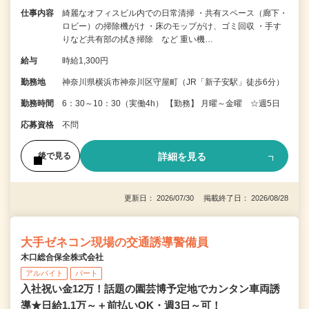
仕事内容
綺麗なオフィスビル内での日常清掃 ・共有スペース（廊下・
ロビー）の掃除機がけ ・床のモップがけ、ゴミ回収 ・手す
りなど共有部の拭き掃除 など 重い機…
給与
時給1,300円
勤務地
神奈川県横浜市神奈川区守屋町（JR「新子安駅」徒歩6分）
勤務時間
6：30～10：30（実働4h） 【勤務】 月曜～金曜 ☆週5日
応募資格
不問
詳細を見る
後で見る
更新日： 2026/07/30 掲載終了日： 2026/08/28
大手ゼネコン現場の交通誘導警備員
木口総合保全株式会社
アルバイト
パート
入社祝い金12万！話題の園芸博予定地でカンタン車両誘
導★日給1.1万～＋前払いOK・週3日～可！