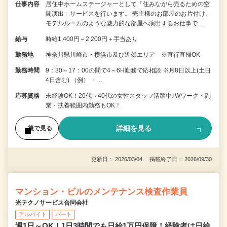
仕事内容
居住中ホームステージャーとして「住みながら売るための空
間演出」サービスを行います。 売主様のお部屋のお片付け、
モデルルームのような魅力的な部屋へ演出するお仕事で…
給与
時給1,400円～2,200円＋手当あり
勤務地
神奈川県川崎市・横浜市及び近郊エリア ※直行直帰OK
勤務時間
9：30～17：00の間で4～6H勤務で応相談 ※月8日以上(土日
4日含む) （例） ・…
応募資格
未経験OK！20代～40代の女性スタッフ活躍中♪Wワーク・副
業・扶養範囲内勤務もOK！
詳細を見る
後で見る
更新日： 2026/03/04 掲載終了日： 2026/09/30
マンション・ビルのメンテナンス検査作業員
光テクノサービス合同会社
アルバイト
パート
週1日～OK！1日3時間でも日給1万円保障！経験者は日給