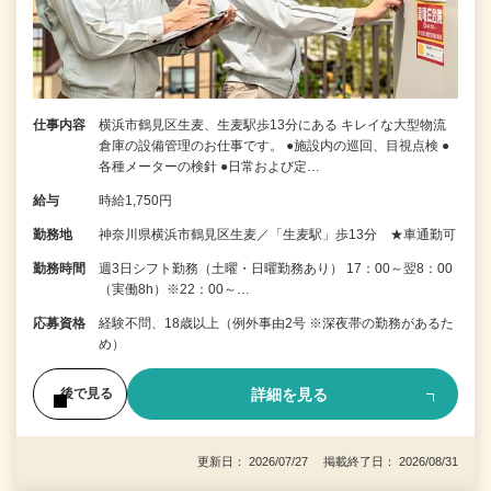
仕事内容
横浜市鶴見区生麦、生麦駅歩13分にある キレイな大型物流
倉庫の設備管理のお仕事です。 ●施設内の巡回、目視点検 ●
各種メーターの検針 ●日常および定…
給与
時給1,750円
勤務地
神奈川県横浜市鶴見区生麦／「生麦駅」歩13分 ★車通勤可
勤務時間
週3日シフト勤務（土曜・日曜勤務あり） 17：00～翌8：00
（実働8h）※22：00～…
応募資格
経験不問、18歳以上（例外事由2号 ※深夜帯の勤務があるた
め）
詳細を見る
後で見る
更新日： 2026/07/27 掲載終了日： 2026/08/31