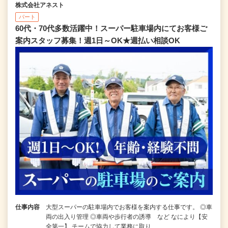
株式会社アネスト
パート
60代・70代多数活躍中！スーパー駐車場内にてお客様ご
案内スタッフ募集！週1日～OK★週払い相談OK
仕事内容
大型スーパーの駐車場内でお客様を案内する仕事です。 ◎車
両の出入り管理 ◎車両や歩行者の誘導 など なにより【安
全第一】 チームで協力して業務に取り…