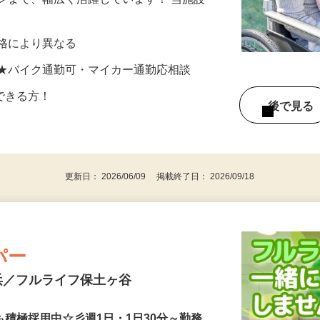
のお仕事です。 無資格・未経験の方から
ンまで、幅広く活躍しています！ 当施設
…
※資格により異なる
 ★バイク通勤可・マイカー通勤応相談
以上できる方！
後で見
！
更新日： 2026/06/09 掲載終了日： 2026/09/18
パー
浜／フルライフ保土ヶ谷