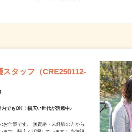
急江ノ島線「長後駅」よりバ...
タッフ（CRE250112-
部
囲内でもOK！幅広い世代が活躍中♪