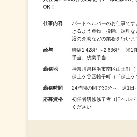
アルバイト
パート
入社祝い金15万円支給あり♪ 未経験の方
OK！
仕事内容
パートヘルパーのお仕事です
きるよう買物、掃除、調理
浴の介助などの業務を行い
給与
時給1,428円～2,636円
手当、残業手当…
勤務地
神奈川県横浜市南区山王町（
保土ケ谷区帷子町（「保土ケ
勤務時間
24時間の間で30分～、週
応募資格
初任者研修修了者（旧ヘルパ
ください