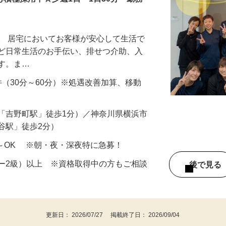
も積極採用中☆彡週1日・1日30分～勤務
。 居宅においてお客様が安心して生活で
など日常生活のお手伝い、排せつ介助、入
ます。ま…
 ※1件（30分～60分）※処遇改善加算、移動
「吉野町駅」徒歩1分）／神奈川県横浜市
谷駅」徒歩2分）
1日～OK ※朝・夜・深夜特に急募！
ー2級）以上 ※資格取得中の方もご相談
後で見