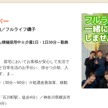
更新日： 2026/07/27 掲載終了日： 2026/09/04
パー
内／フルライフ磯子
も積極採用中☆彡週1日・1日30分～勤務
。 居宅においてお客様が安心して生活で
など日常生活のお手伝い、排せつ介助、入
ます。ま…
 ※1件（30分～60分）※処遇改善加算、移動