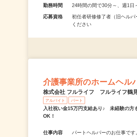
勤務地
神奈川県横浜市中区山下町（
磯子区磯子（「磯子駅」徒歩
勤務時間
24時間の間で30分～、週
応募資格
初任者研修修了者（旧ヘルパ
ください
介護事業所のホームヘル
株式会社 フルライフ フルライフ鶴
アルバイト
パート
入社祝い金15万円支給あり♪ 未経験の方
OK！