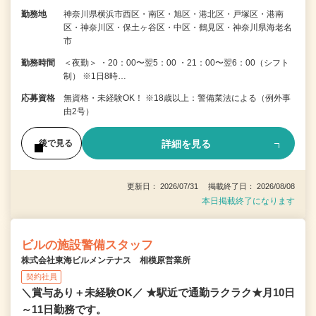
勤務地
神奈川県横浜市西区・南区・旭区・港北区・戸塚区・港南
区・神奈川区・保土ヶ谷区・中区・鶴見区・神奈川県海老名
市
勤務時間
＜夜勤＞ ・20：00〜翌5：00 ・21：00〜翌6：00（シフト
制） ※1日8時…
応募資格
無資格・未経験OK！ ※18歳以上：警備業法による（例外事
由2号）
詳細を見る
後で見る
更新日： 2026/07/31 掲載終了日： 2026/08/08
本日掲載終了になります
ビルの施設警備スタッフ
株式会社東海ビルメンテナス 相模原営業所
契約社員
＼賞与あり＋未経験OK／ ★駅近で通勤ラクラク★月10日
～11日勤務です。