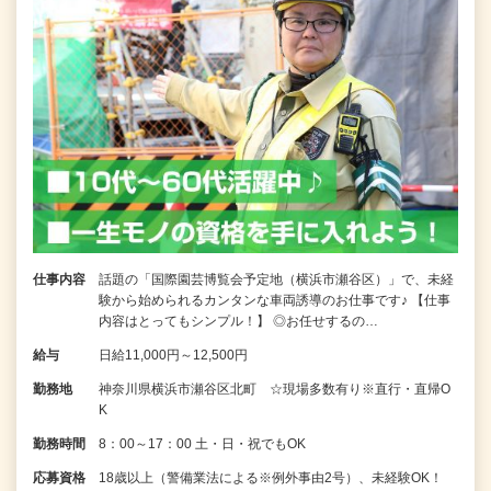
仕事内容
話題の「国際園芸博覧会予定地（横浜市瀬谷区）」で、未経
験から始められるカンタンな車両誘導のお仕事です♪ 【仕事
内容はとってもシンプル！】 ◎お任せするの…
給与
日給11,000円～12,500円
勤務地
神奈川県横浜市瀬谷区北町 ☆現場多数有り※直行・直帰O
K
勤務時間
8：00～17：00 土・日・祝でもOK
応募資格
18歳以上（警備業法による※例外事由2号）、未経験OK！