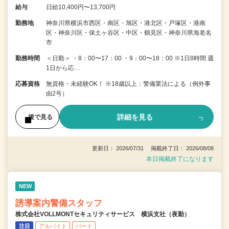
給与
日給10,400円〜13,700円
勤務地
神奈川県横浜市西区・南区・旭区・港北区・戸塚区・港南
区・神奈川区・保土ヶ谷区・中区・鶴見区・神奈川県海老名
市
勤務時間
＜日勤＞ ・8：00〜17：00 ・9：00〜18：00 ※1日8時間 週
1日から応…
応募資格
無資格・未経験OK！ ※18歳以上：警備業法による（例外事
由2号）
詳細を見る
後で見る
更新日： 2026/07/31 掲載終了日： 2026/08/08
本日掲載終了になります
NEW
誘導案内警備スタッフ
株式会社VOLLMONTセキュリティサービス 横浜支社（夜勤）
注目
アルバイト
パート