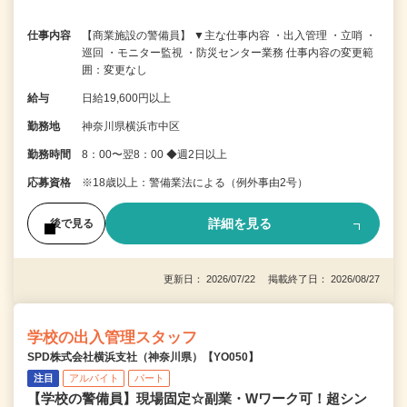
仕事内容
【商業施設の警備員】 ▼主な仕事内容 ・出入管理 ・立哨 ・
巡回 ・モニター監視 ・防災センター業務 仕事内容の変更範
囲：変更なし
給与
日給19,600円以上
勤務地
神奈川県横浜市中区
勤務時間
8：00〜翌8：00 ◆週2日以上
応募資格
※18歳以上：警備業法による（例外事由2号）
詳細を見る
後で見る
更新日： 2026/07/22 掲載終了日： 2026/08/27
学校の出入管理スタッフ
SPD株式会社横浜支社（神奈川県）【YO050】
注目
アルバイト
パート
【学校の警備員】現場固定☆副業・Wワーク可！超シン