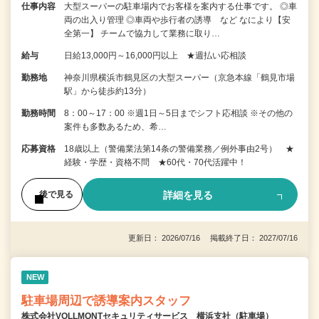
仕事内容
大型スーパーの駐車場内でお客様を案内する仕事です。 ◎車
両の出入り管理 ◎車両や歩行者の誘導 など なにより【安
全第一】 チームで協力して業務に取り…
給与
日給13,000円～16,000円以上 ★週払い応相談
勤務地
神奈川県横浜市鶴見区の大型スーパー（京急本線「鶴見市場
駅」から徒歩約13分）
勤務時間
8：00～17：00 ※週1日～5日までシフト応相談 ※その他の
案件も多数あるため、希…
応募資格
18歳以上（警備業法第14条の警備業務／例外事由2号） ★
経験・学歴・資格不問 ★60代・70代活躍中！
詳細を見る
後で見る
更新日： 2026/07/16 掲載終了日： 2027/07/16
NEW
駐車場周辺で誘導案内スタッフ
株式会社VOLLMONTセキュリティサービス 横浜支社（駐車場）