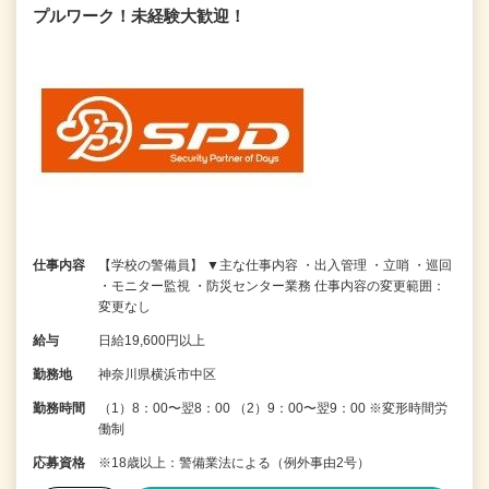
プルワーク！未経験大歓迎！
仕事内容
【学校の警備員】 ▼主な仕事内容 ・出入管理 ・立哨 ・巡回
・モニター監視 ・防災センター業務 仕事内容の変更範囲：
変更なし
給与
日給19,600円以上
勤務地
神奈川県横浜市中区
勤務時間
（1）8：00〜翌8：00 （2）9：00〜翌9：00 ※変形時間労
働制
応募資格
※18歳以上：警備業法による（例外事由2号）