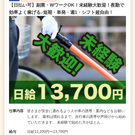
【日払い可】副業・WワークOK！未経験大歓迎！夜勤で
効率よく稼げる♪短期・単発・週1・シフト超自由！
仕事内容
皆さまが安全に通れるよう人や車の誘導・案内などをお願い
します。 最初は慣れるまで、歩行者の誘導や声掛けから始め
ていただきます。 未経験で始めた方がほとん…
給与
日給12,200円〜13,700円