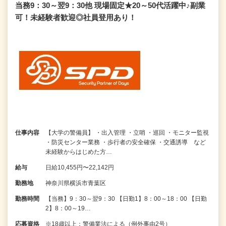
当務9：30～翌9：30他 現場固定★20～50代活躍中♪副業
可！未経験者歓迎◎社員登用あり！
仕事内容
【大学の警備員】 ・出入管理 ・立哨 ・巡回 ・モニター監視
・防災センター業務 ・歩行者の安全確保 ・交通誘導 など
未経験からはじめた方…
給与
日給10,455円〜22,142円
勤務地
神奈川県横浜市青葉区
勤務時間
【当務】9：30～翌9：30 【日勤1】8：00～18：00 【日勤
2】8：00～19…
応募資格
※18歳以上：警備業法による（例外事由2号）