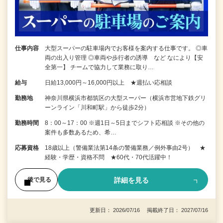
仕事内容
大型スーパーの駐車場内でお客様を案内する仕事です。 ◎車
両の出入り管理 ◎車両や歩行者の誘導 など なにより【安
全第一】 チームで協力して業務に取り…
給与
日給13,000円～16,000円以上 ★週払い応相談
勤務地
神奈川県横浜市都筑区の大型スーパー（横浜市営地下鉄グリ
ーンライン「川和町駅」から徒歩2分）
勤務時間
8：00～17：00 ※週1日～5日までシフト応相談 ※その他の
案件も多数あるため、希…
応募資格
18歳以上（警備業法第14条の警備業務／例外事由2号） ★
経験・学歴・資格不問 ★60代・70代活躍中！
詳細を見る
後で見る
更新日： 2026/07/16 掲載終了日： 2027/07/16