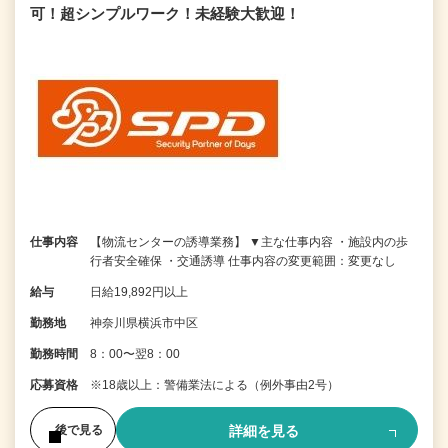
可！超シンプルワーク！未経験大歓迎！
仕事内容
【物流センターの誘導業務】 ▼主な仕事内容 ・施設内の歩
行者安全確保 ・交通誘導 仕事内容の変更範囲：変更なし
給与
日給19,892円以上
勤務地
神奈川県横浜市中区
勤務時間
8：00〜翌8：00
応募資格
※18歳以上：警備業法による（例外事由2号）
詳細を見る
後で見る