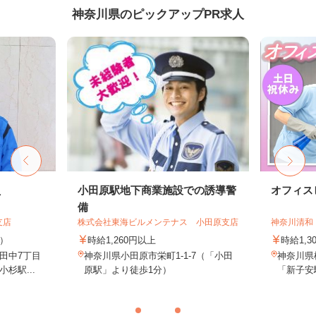
神奈川県のピックアップPR求人
員
小田原駅地下商業施設での誘導警
オフィス
備
支店
株式会社東海ビルメンテナス 小田原支店
神奈川清和
途）
時給1,260円以上
時給1,3
田中7丁目
神奈川県小田原市栄町1-1-7（「小田
神奈川県
杉駅...
原駅」より徒歩1分）
「新子安