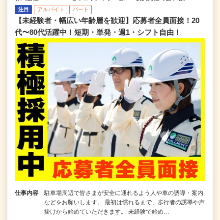
注目
アルバイト
パート
【未経験者・幅広い年齢層を歓迎】応募者全員面接！20
代〜80代活躍中！短期・単発・週1・シフト自由！
仕事内容
駐車場周辺で皆さまが安全に通れるよう人や車の誘導・案内
などをお願いします。 最初は慣れるまで、歩行者の誘導や声
掛けから始めていただきます。 未経験で始め…