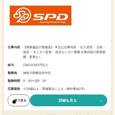
仕事内容
【商業施設の警備員】 ▼主な仕事内容 ・出入管理 ・立哨 ・
巡回 ・モニター監視 ・防災センター業務 仕事内容の変更範
囲：変更なし
給与
日給19,892円以上
勤務地
神奈川県横浜市中区
勤務時間
9：00〜翌9：00
応募資格
※18歳以上：警備業法による（例外事由2号）
詳細を見る
後で見る