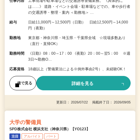
仕事内容
工事現場や駐車場などの交通誘導警備業務。 《具体的に
は……》 道路・イベント会場・駐車場などでの、車や歩行者
の交通誘導・整理・案内 ＜勤務地＞ …
給与
日給11,000円～12,500円（日勤） 日給12,500円～14,000
円（夜勤）
勤務地
東京都・神奈川県・埼玉県・千葉県全域 ☆現場多数あり
（直行・直帰OK）
勤務時間
《日勤》08：00～17：00 《夜勤》20：00～翌5：00 ※週
3日〜勤務O…
応募資格
18歳以上（警備業法による※例外事由2号）、未経験OK！
詳細を見る
後で見る
更新日： 2026/07/22 掲載終了日： 2026/09/05
大学の警備員
SPD株式会社 横浜支社（神奈川県）【YO123】
注目
アルバイト
パート