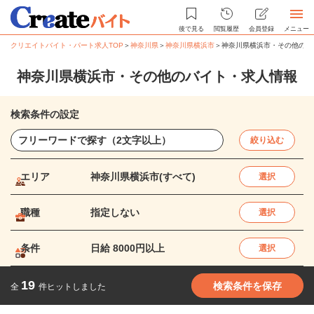
後で見る
閲覧履歴
会員登録
メニュー
クリエイトバイト・パート求人TOP
＞
神奈川県
＞
神奈川県横浜市
＞
神奈川県横浜市・その他のバ
神奈川県横浜市・その他のバイト・求人情報
検索条件の設定
絞り込む
エリア
神奈川県横浜市(すべて)
選択
職種
指定しない
選択
条件
日給 8000円以上
選択
19
検索条件を保存
全
件ヒットしました