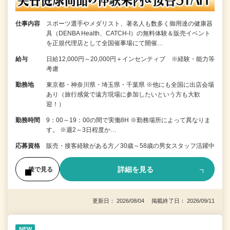
仕事内容
スポーツ選手やメダリスト、著名人も数多く御用達の健康器
具（DENBA Health、CATCH-I）の無料体験＆販売イベント
を正規代理店として全国催事場にて開催…
給与
日給12,000円～20,000円＋インセンティブ ※経験・能力等
考慮
勤務地
東京都・神奈川県・埼玉県・千葉県 ※他にも全国に出店会場
あり（旅行感覚で遠方現場に参加したいという方も大歓
迎！）
勤務時間
9：00～19：00の間で実働8H ※勤務場所によって異なりま
す。 ※週2～3日程度か…
応募資格
販売・接客経験がある方／30歳～58歳の男女スタッフ活躍中
詳細を見る
後で見る
更新日： 2026/08/04 掲載終了日： 2026/09/11
NEW