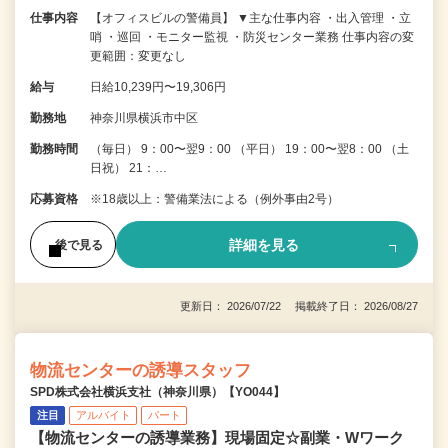
仕事内容
【オフィスビルの警備員】 ▼主な仕事内容 ・出入管理 ・立
哨 ・巡回 ・モニター監視 ・防災センター業務 仕事内容の変
更範囲：変更なし
給与
日給10,239円〜19,306円
勤務地
神奈川県横浜市中区
勤務時間
（毎日） 9：00〜翌9：00 （平日） 19：00〜翌8：00 （土
日祝） 21：…
応募資格
※18歳以上：警備業法による（例外事由2号）
詳細を見る
後で見る
更新日： 2026/07/22 掲載終了日： 2026/08/27
物流センターの誘導スタッフ
SPD株式会社横浜支社（神奈川県）【YO044】
注目
アルバイト
パート
【物流センターの誘導業務】現場固定☆副業・Wワーク