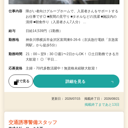
仕事内容
障がい者向けグループホームで、入居者さんをサポートする
お仕事です◎ ■夜間の見守り ■タオルなどの洗濯 ■施設内の
清掃 ■朝食作り（入居者さん7人分） …
給与
日給14,539円（1勤務）
勤務地
神奈川県横浜市金沢区富岡東6-26-6（京浜急行電鉄「京急富
岡駅」から徒歩5分）
勤務時間
21：00～翌9：30 ◎週1〜2日からOK！ ◎土日勤務できる方
大歓迎！ ◎「平日…
応募資格
主婦・70代多数活躍中！無資格未経験大歓迎！
詳細を見る
後で見る
更新日： 2026/07/15 掲載終了日： 2026/08/21
掲載終了まであと13日
交通誘導警備スタッフ