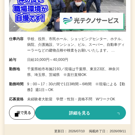
仕事内容
学校、役所、市民ホール、ショッピングセンター、ホテル、
病院、介護施設、マンション、ビル、スーパー、自動車ディ
ーラーなどの建物点検や検査をお願いいたします。 …
給与
日給10,000円～40,000円
勤務地
千葉県柏市布施2193／現場は千葉県、東京23区、神奈川
県、埼玉県、茨城県 ※直行直帰OK
勤務時間
9：00～17：30の間で1日3時間～6時間 ※現場による 【勤
務】 週1日～OK
応募資格
未経験者大歓迎 学歴・性別・資格不問 WワークOK
詳細を見る
後で見る
更新日： 2026/07/10 掲載終了日： 2026/09/11