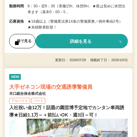
勤務時間
9：30～翌9：30（実働15h、休憩9h） ★夜は長めに休憩出
来ます（基本0：00～5…
応募資格
★18歳以上（警備業法第14条の警備業務／例外事由2号）
★未経験者歓迎！
詳細を見る
後で見る
更新日： 2026/07/28 掲載終了日： 2026/10/31
NEW
大手ゼネコン現場の交通誘導警備員
木口総合保全株式会社
アルバイト
パート
入社祝い金12万！話題の園芸博予定地でカンタン車両誘
導★日給1.1万～＋前払いOK・週3日～可！