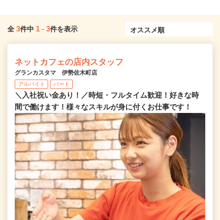
3
1
-
3
全
件中
件を表示
ネットカフェの店内スタッフ
グランカスタマ 伊勢佐木町店
アルバイト
パート
＼入社祝い金あり！／時短・フルタイム歓迎！好きな時
間で働けます！様々なスキルが身に付くお仕事です！