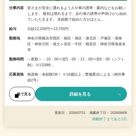
仕事内容
皆さまが安全に通れるよう人や車の誘導・案内などをお願い
します。 最初は慣れるまで、歩行者の誘導や声掛けから始め
ていただきます。 未経験で始めた方がほとん…
給与
日給12,200円〜13,700円
勤務地
神奈川県横浜市西区・南区・旭区・港北区・戸塚区・港南
区・神奈川区・保土ヶ谷区・中区・鶴見区・神奈川県海老名
市
勤務時間
＜夜勤＞ ・20：00〜翌5：00 ・21：00〜翌6：00（シフト
制） ※1日8時…
応募資格
無資格・未経験OK！ ※18歳以上：警備業法による（例外事
由2号）
詳細を見る
後で見る
更新日： 2026/07/31 掲載終了日： 2026/08/08
掲載終了まであと1日