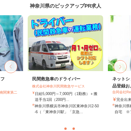
神奈川県のピックアップPR求人
ッフ
民間救急車のドライバー
ネットシ
品登録およ
株式会社神奈川民間救急サービス
合同会社Re S
T南関東第二
日給5,000円～7,000円（1勤務）＋搬
送手当1回（200円...
完全出
神奈川県横浜市神奈川区東神奈川2-50
神奈川県
-6（「東神奈川駅」「京急...
自宅 ※