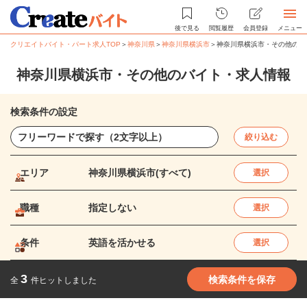
後で見る
閲覧履歴
会員登録
メニュー
クリエイトバイト・パート求人TOP
＞
神奈川県
＞
神奈川県横浜市
＞
神奈川県横浜市・その他のバ
神奈川県横浜市・その他のバイト・求人情報
検索条件の設定
絞り込む
エリア
神奈川県横浜市(すべて)
選択
職種
指定しない
選択
条件
英語を活かせる
選択
3
検索条件を保存
全
件ヒットしました