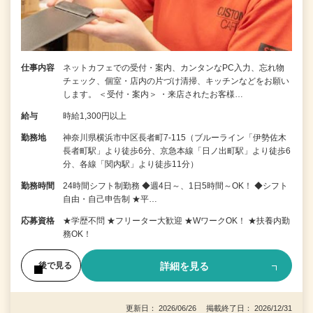
仕事内容
ネットカフェでの受付・案内、カンタンなPC入力、忘れ物
チェック、個室・店内の片づけ清掃、キッチンなどをお願い
します。 ＜受付・案内＞ ・来店されたお客様…
給与
時給1,300円以上
勤務地
神奈川県横浜市中区長者町7-115（ブルーライン「伊勢佐木
長者町駅」より徒歩6分、京急本線「日ノ出町駅」より徒歩6
分、各線「関内駅」より徒歩11分）
勤務時間
24時間シフト制勤務 ◆週4日～、1日5時間～OK！ ◆シフト
自由・自己申告制 ★平…
応募資格
★学歴不問 ★フリーター大歓迎 ★WワークOK！ ★扶養内勤
務OK！
詳細を見る
後で見る
更新日： 2026/06/26 掲載終了日： 2026/12/31