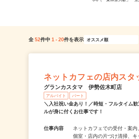
神奈川県相模原市中央区中央1-2-1 グ
神奈川県横浜市神奈川区東
ッディプレイス相模原3F
0-6（「東神奈川駅」「京急
全
52
件中
1
-
20
件を表示
ネットカフェの店内スタ
グランカスタマ 伊勢佐木町店
アルバイト
パート
＼入社祝い金あり！／時短・フルタイム
ルが身に付くお仕事です！
仕事内容
ネットカフェでの受付・案内