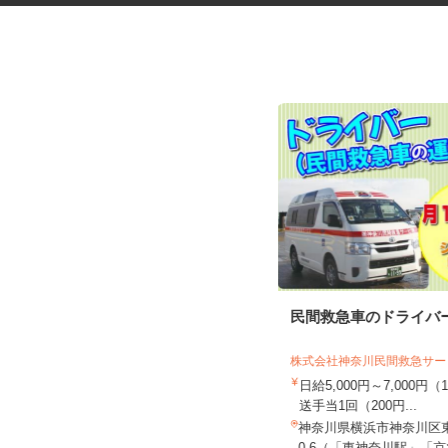
ゲームセンターの商品管理スタ
民間救急車のドライバ
ッフ
おたちゅう 相模原店
株式会社神奈川民間救急サ
時給1,225円以上 ※土日祝日は通常
日給5,000円～7,000
時給＋30円～UP
送手当1回（200円...