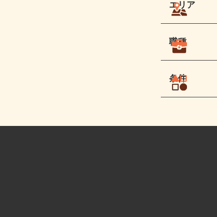
エリア
職種
条件