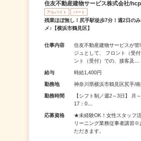
マンションのコンシェル
住友不動産建物サービス株式会社/hcp2
アルバイト
パート
残業ほぼ無し！尻手駅徒歩7分！週2日の
メ♪【横浜市鶴見区】
仕事内容
住友不動産建物サービスが
ジュとして、 フロント（受
ント（受付）での、接客及
給与
時給1,400円
勤務地
神奈川県横浜市鶴見区尻手/
勤務時間
【シフト制／週2～3日】 月～
17：0…
応募資格
★未経験OK！女性スタッフ
リーニング業務従事者講習