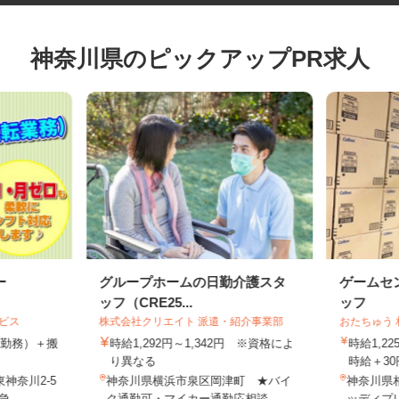
神奈川県のピックアップPR求人
ー
グループホームの日勤介護スタ
ゲーム
ッフ（CRE25...
ッフ
ービス
株式会社クリエイト 派遣・紹介事業部
おたちゅ
円（1勤務）＋搬
時給1,292円～1,342円 ※資格によ
時給1
り異なる
時給＋