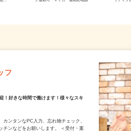
神奈川2-5
神奈川県横浜市泉区岡津町 ★バイ
神奈川県
...
ク通勤可・マイカー通勤応相談
ッディ
ッフ
歓迎！好きな時間で働けます！様々なスキ
、カンタンなPC入力、忘れ物チェック、