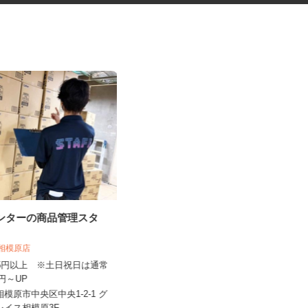
センターの商品管理スタ
民間救急車のドライバー
う 相模原店
株式会社神奈川民間救急サービス
,225円以上 ※土日祝日は通常
日給5,000円～7,000円（1勤務）＋搬
30円～UP
送手当1回（200円...