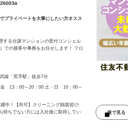
ジュ
6003a
みでプライベートを大事にしたい方オスス
管理する分譲マンションの受付コンシェル
付）での接客や事務をお任せします！ フロ
…
南武線「尻手駅」徒歩7分
金 13：00～20：00 土・日 10：00～
活躍中！【尚可】クリーニング師講習/ク
※お持ちでない方には入社後に取得してい
後で見