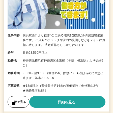
仕事内容
横浜駅西口より徒歩5分にある環境配慮型ビルの施設警備業
務です。 出入りのチェックや管内の見回りなどをメインにお
願い致します。 法定研修もしっかり行います…
給与
日給23,560円以上
勤務地
神奈川県横浜市神奈川区金港町（各線「横浜駅」より徒歩5
分）
勤務時間
9：30～翌9：30（実働15h、休憩9h） ★夜は長めに休憩出
来ます（基本0：00～5…
応募資格
★18歳以上（警備業法第14条の警備業務／例外事由2号）
★未経験者歓迎！
詳細を見る
後で見る