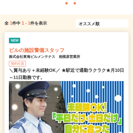
1
1
-
1
全
件中
件を表示
NEW
ビルの施設警備スタッフ
株式会社東海ビルメンテナス 相模原営業所
契約社員
＼賞与あり＋未経験OK／ ★駅近で通勤ラクラク★月10日
～11日勤務です。