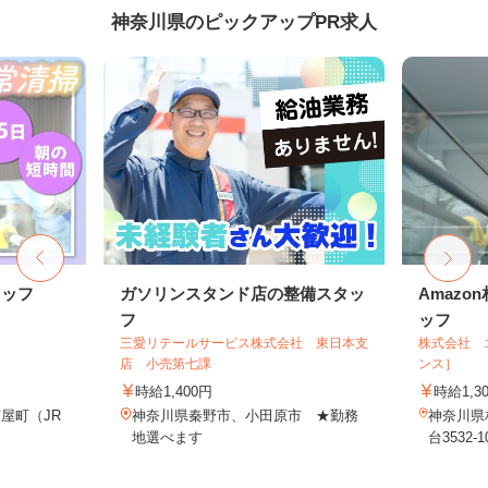
神奈川県のピックアップPR求人
タッフ
ガソリンスタンド店の整備スタッ
Amaz
フ
ッフ
三愛リテールサービス株式会社 東日本支
株式会社 
店 小売第七課
ンス］
時給1,400円
時給1,3
屋町（JR
神奈川県秦野市、小田原市 ★勤務
神奈川県
地選べます
台3532