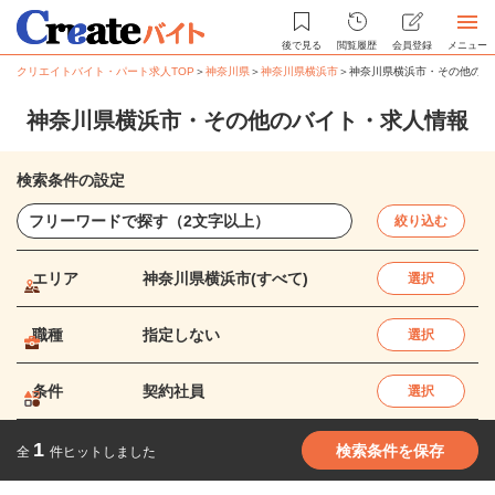
後で見る
閲覧履歴
会員登録
メニュー
クリエイトバイト・パート求人TOP
＞
神奈川県
＞
神奈川県横浜市
＞
神奈川県横浜市・その他のバ
神奈川県横浜市・その他のバイト・求人情報
検索条件の設定
絞り込む
エリア
神奈川県横浜市(すべて)
選択
職種
指定しない
選択
条件
契約社員
選択
1
検索条件を保存
全
件ヒットしました