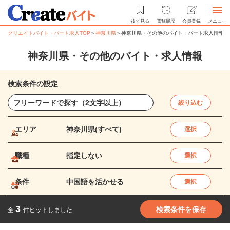
後で見る
閲覧履歴
会員登録
メニュー
クリエイトバイト・パート求人TOP
＞
神奈川県
＞
神奈川県・その他のバイト・パート求人情報
神奈川県・その他のバイト・求人情報
検索条件の設定
絞り込む
エリア
神奈川県(すべて)
選択
職種
指定しない
選択
条件
中国語を活かせる
選択
3
検索条件を保存
全
件ヒットしました