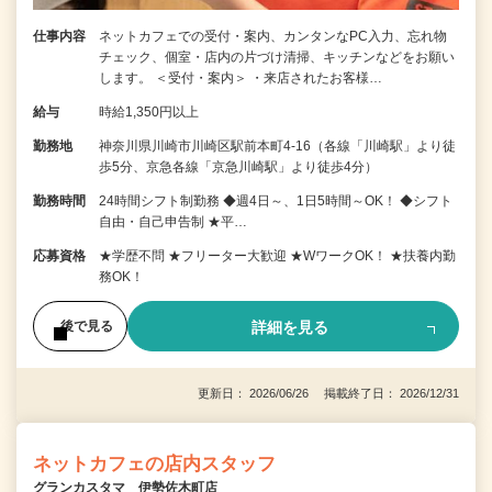
仕事内容
ネットカフェでの受付・案内、カンタンなPC入力、忘れ物
チェック、個室・店内の片づけ清掃、キッチンなどをお願い
します。 ＜受付・案内＞ ・来店されたお客様…
給与
時給1,350円以上
勤務地
神奈川県川崎市川崎区駅前本町4-16（各線「川崎駅」より徒
歩5分、京急各線「京急川崎駅」より徒歩4分）
勤務時間
24時間シフト制勤務 ◆週4日～、1日5時間～OK！ ◆シフト
自由・自己申告制 ★平…
応募資格
★学歴不問 ★フリーター大歓迎 ★WワークOK！ ★扶養内勤
務OK！
詳細を見る
後で見る
更新日： 2026/06/26 掲載終了日： 2026/12/31
ネットカフェの店内スタッフ
グランカスタマ 伊勢佐木町店