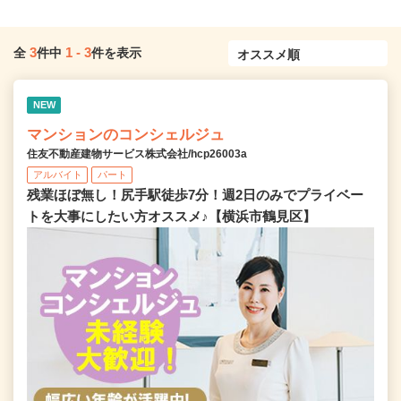
3
1
-
3
全
件中
件を表示
NEW
マンションのコンシェルジュ
住友不動産建物サービス株式会社/hcp26003a
アルバイト
パート
残業ほぼ無し！尻手駅徒歩7分！週2日のみでプライベー
トを大事にしたい方オススメ♪【横浜市鶴見区】