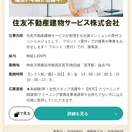
仕事内容
住友不動産建物サービスが管理する分譲マンションの受付コ
ンシェルジュとして、 フロント（受付）での接客や事務をお
任せします！ フロント（受付）での、接客及…
給与
時給1,400円
勤務地
神奈川県横浜市鶴見区尻手/南武線「尻手駅」徒歩7分
勤務時間
【シフト制／週2～3日】 月～金 13：00～20：00 土・日
10：00～17：0…
応募資格
★未経験OK！女性スタッフ活躍中！【尚可】クリーニング
師講習/クリーニング業務従事者講習※お持ちでない方には入
社後に取得していただきます。
詳細を見る
後で見る
更新日： 2026/08/07 掲載終了日： 2026/08/29