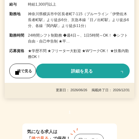
給与
時給1,300円以上
勤務地
神奈川県横浜市中区長者町7-115（ブルーライン「伊勢佐木
長者町駅」より徒歩6分、京急本線「日ノ出町駅」より徒歩6
分、各線「関内駅」より徒歩11分）
勤務時間
24時間シフト制勤務 ◆週4日～、1日5時間～OK！ ◆シフト
自由・自己申告制 ★平…
応募資格
★学歴不問 ★フリーター大歓迎 ★WワークOK！ ★扶養内勤
務OK！
詳細を見る
後で見る
更新日： 2026/06/26 掲載終了日： 2026/12/31
1
気になる求人は
「
後で見る
」で保存！