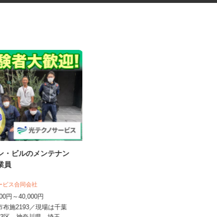
ョン・ビルのメンテナン
グループホームの日勤介護スタ
作業員
ッフ（CRE25...
株式会社クリエイト 派遣・紹介事業部
サービス合同会社
時給1,292円～1,342円 ※資格によ
,000円～40,000円
り異なる