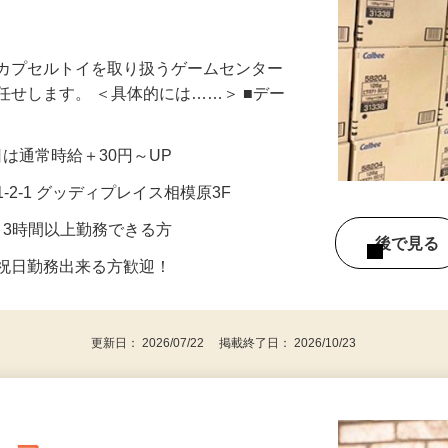
です！◎短時間勤務OK◎ネイル・髪色自
、カプセルトイを取り扱うゲームセンター
任せします。 ＜具体的には……＞ ■デー
祝日は通常時給＋30円～UP
-2-1 グッディプレイス相模原3F
2日、3時間以上勤務できる方
後で見
・祝日勤務出来る方歓迎！
更新日： 2026/07/22 掲載終了日： 2026/10/23