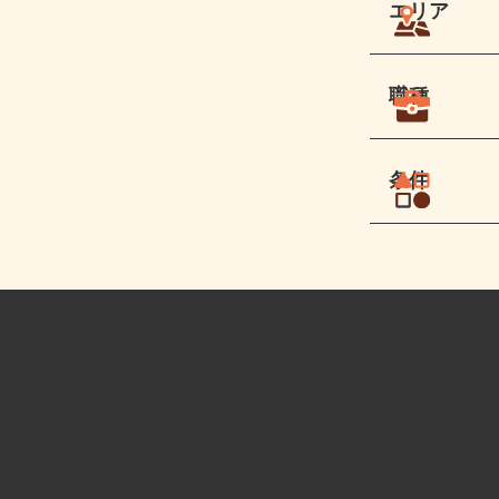
エリア
職種
条件