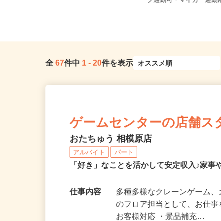
千葉県柏市布施2193／現場は千葉
神奈川県横浜市泉区岡
県、東京23区、神奈川県、埼玉...
ク通勤可・マイカー通
全
67
件中
1
-
20
件を表示
ゲームセンターの店舗ス
おたちゅう 相模原店
アルバイト
パート
「好き」なことを活かして安定収入♪家事
仕事内容
多種多様なクレーンゲーム
のフロア担当として、お仕事