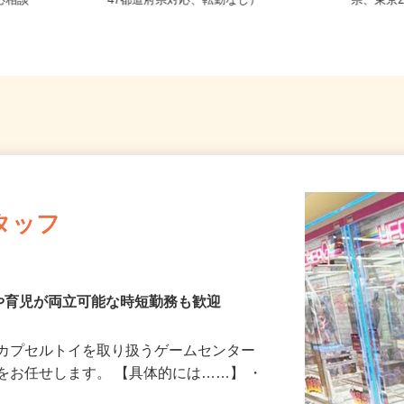
津町 ★バイ
全国どこからでも在宅勤務OK（全国
千葉県
勤応相談
47都道府県対応、転勤なし）
県、東京
タッフ
や育児が両立可能な時短勤務も歓迎
、カプセルトイを取り扱うゲームセンター
をお任せします。 【具体的には……】 ・