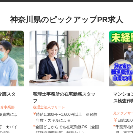
神奈川県のピックアップPR求人
介護スタ
税理士事務所の在宅勤務スタッ
マンシ
フ
ス検査
紹介事業部
税理士法人サリーレ
光テクノ
円 ※資格によ
時給1,300円〜1,600円以上 ※経験
年数・スキルによる
日給10