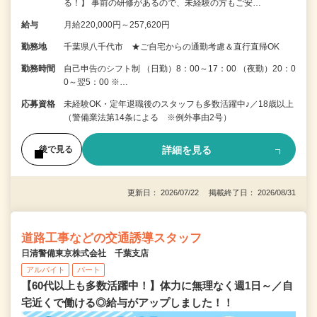
る！】 事前の研修があるので、未経験の方もご安…
給与
月給220,000円～257,620円
勤務地
千葉県八千代市 ★ご自宅からの通勤考慮＆直行直帰OK
勤務時間
自己申告のシフト制 （日勤）8：00～17：00 （夜勤）20：0
0～翌5：00 ※…
応募資格
未経験OK・定年退職後のスタッフも多数活躍中♪／18歳以上
（警備業法第14条による ※例外事由2号）
詳細を見る
後で見る
更新日： 2026/07/22 掲載終了日： 2026/08/31
道路工事などの交通誘導スタッフ
日清警備東京株式会社 千葉支店
アルバイト
パート
【60代以上も多数活躍中！】体力に無理なく週1日～／自
宅近くで働ける◎給与がアップしました！！