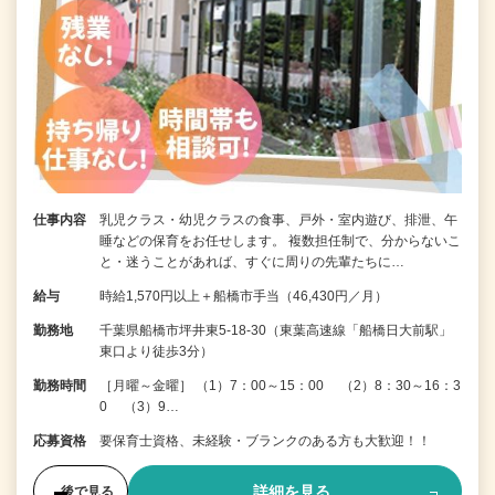
仕事内容
乳児クラス・幼児クラスの食事、戸外・室内遊び、排泄、午
睡などの保育をお任せします。 複数担任制で、分からないこ
と・迷うことがあれば、すぐに周りの先輩たちに…
給与
時給1,570円以上＋船橋市手当（46,430円／月）
勤務地
千葉県船橋市坪井東5-18-30（東葉高速線「船橋日大前駅」
東口より徒歩3分）
勤務時間
［月曜～金曜］ （1）7：00～15：00 （2）8：30～16：3
0 （3）9…
応募資格
要保育士資格、未経験・ブランクのある方も大歓迎！！
詳細を見る
後で見る