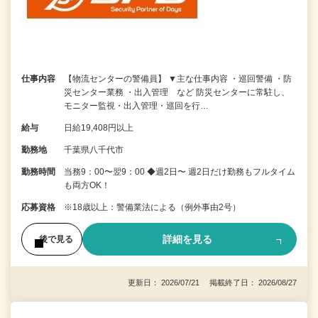
仕事内容
【物流センターの警備員】 ▼主な仕事内容 ・巡回警備 ・防
災センター業務 ・出入管理 など 防災センターに常駐し、
モニター監視・出入管理・巡回を行…
給与
日給19,408円以上
勤務地
千葉県八千代市
勤務時間
当務9：00〜翌9：00 ◆週2日〜 週2日だけ勤務もフルタイム
も両方OK！
応募資格
※18歳以上：警備業法による（例外事由2号）
詳細を見る
後で見る
更新日： 2026/07/21 掲載終了日： 2026/08/27