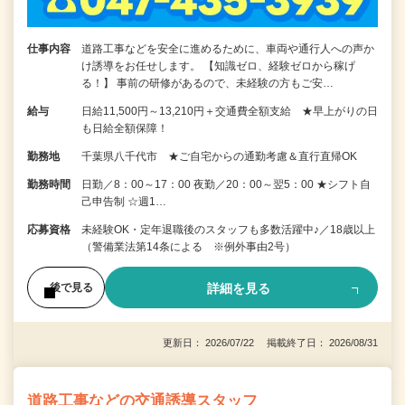
仕事内容
道路工事などを安全に進めるために、車両や通行人への声か
け誘導をお任せします。 【知識ゼロ、経験ゼロから稼げ
る！】 事前の研修があるので、未経験の方もご安…
給与
日給11,500円～13,210円＋交通費全額支給 ★早上がりの日
も日給全額保障！
勤務地
千葉県八千代市 ★ご自宅からの通勤考慮＆直行直帰OK
勤務時間
日勤／8：00～17：00 夜勤／20：00～翌5：00 ★シフト自
己申告制 ☆週1…
応募資格
未経験OK・定年退職後のスタッフも多数活躍中♪／18歳以上
（警備業法第14条による ※例外事由2号）
詳細を見る
後で見る
更新日： 2026/07/22 掲載終了日： 2026/08/31
道路工事などの交通誘導スタッフ