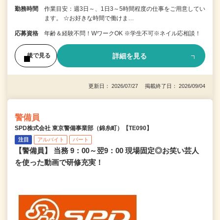
勤務時間
作業目安：週3日～、1日3～5時間程度の仕事をご用意してい
ます。 ☆お好きな時間で働けま…
応募資格
年齢＆経験不問！WワークOK ※学生不可※ネイル応相談！
詳細を見る
後で見る
更新日： 2026/07/27 掲載終了日： 2026/09/04
警備員
SPD株式会社 東京警備事業部（錦糸町）【TE090】
注目
アルバイト
パート
【警備員】 当務 9：00～翌9：00 現場固定◎お笑い芸人
を使った動画で研修充実！