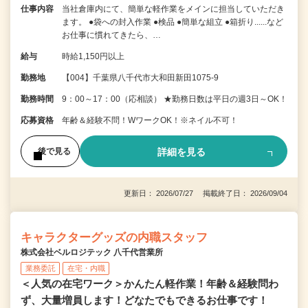
仕事内容
当社倉庫内にて、簡単な軽作業をメインに担当していただき
ます。 ●袋への封入作業 ●検品 ●簡単な組立 ●箱折り......など
お仕事に慣れてきたら、…
給与
時給1,150円以上
勤務地
【004】千葉県八千代市大和田新田1075-9
勤務時間
9：00～17：00（応相談） ★勤務日数は平日の週3日～OK！
応募資格
年齢＆経験不問！WワークOK！※ネイル不可！
詳細を見る
後で見る
更新日： 2026/07/27 掲載終了日： 2026/09/04
キャラクターグッズの内職スタッフ
株式会社ベルロジテック 八千代営業所
業務委託
在宅・内職
＜人気の在宅ワーク＞かんたん軽作業！年齢＆経験問わ
ず、大量増員します！どなたでもできるお仕事です！