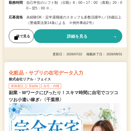
勤務時間
自己申告のシフト制 （日勤）8：00～17：00 （夜勤）20：0
0～翌5：00 ※…
応募資格
未経験OK・定年退職後のスタッフも多数活躍中♪／18歳以上
（警備業法第14条による ※例外事由2号）
詳細を見る
後で見る
更新日： 2026/07/22 掲載終了日： 2026/08/31
化粧品・サプリの在宅データ入力
株式会社リアル・フェイス
業務委託
登録制
在宅・内職
副業・Wワークにぴったり！スキマ時間に自宅でコツコ
ツお小遣い稼ぎ♪〈千葉県〉