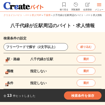
後で見る
閲覧履歴
会員登録
メニュー
クリエイトバイト・パート求人TOP
＞
千葉県
＞
八千代緑が丘駅周辺のバイト・パート求人情報
八千代緑が丘駅周辺のバイト・求人情報
検索条件の設定
絞り込む
駅・路線
八千代緑が丘駅
選択
職種
指定しない
選択
条件
指定しない
選択
13
検索条件を保存
全
件ヒットしました