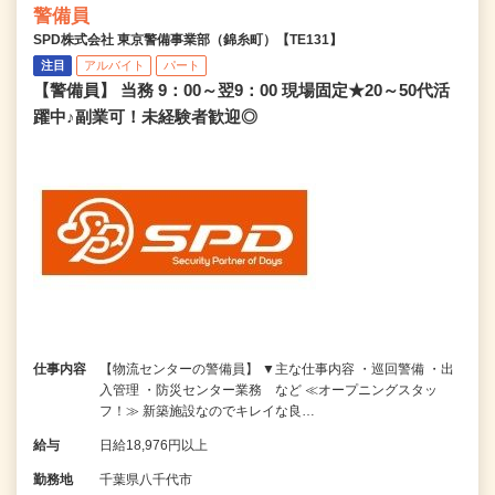
警備員
SPD株式会社 東京警備事業部（錦糸町）【TE131】
注目
アルバイト
パート
【警備員】 当務 9：00～翌9：00 現場固定★20～50代活
躍中♪副業可！未経験者歓迎◎
仕事内容
【物流センターの警備員】 ▼主な仕事内容 ・巡回警備 ・出
入管理 ・防災センター業務 など ≪オープニングスタッ
フ！≫ 新築施設なのでキレイな良…
給与
日給18,976円以上
勤務地
千葉県八千代市