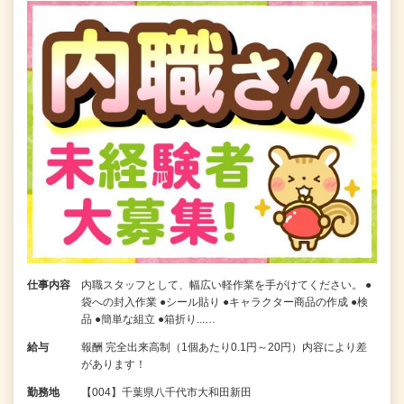
仕事内容
内職スタッフとして、幅広い軽作業を手がけてください。 ●
袋への封入作業 ●シール貼り ●キャラクター商品の作成 ●検
品 ●簡単な組立 ●箱折り...…
給与
報酬 完全出来高制（1個あたり0.1円～20円）内容により差
があります！
勤務地
【004】千葉県八千代市大和田新田