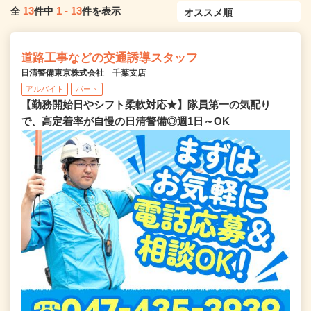
13
1
-
13
全
件中
件を表示
道路工事などの交通誘導スタッフ
日清警備東京株式会社 千葉支店
アルバイト
パート
【勤務開始日やシフト柔軟対応★】隊員第一の気配り
で、高定着率が自慢の日清警備◎週1日～OK