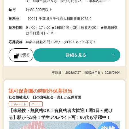
で、経験の無い方もご安心ください。 ～事務内容～…
給与
時給1,200円以上
勤務地
【004】千葉県八千代市大和田新田1075-9
勤務時間
9：00～17：00 ★1日5時間～OK！扶養内OK！ ★勤務日数
は平日週3日～OK…
応募資格
年齢＆経験不問！WワークOK！ネイル不可！
詳細を見る
後で見る
更新日： 2026/07/27 掲載終了日： 2026/09/04
認可保育園の時間外保育担当
社会福祉法人 日の出福祉会 美しが丘保育園
アルバイト
パート
【未経験・無資格OK！有資格者大歓迎！週1日～働け
る】駅から3分！学生アルバイト可！60代も活躍中！