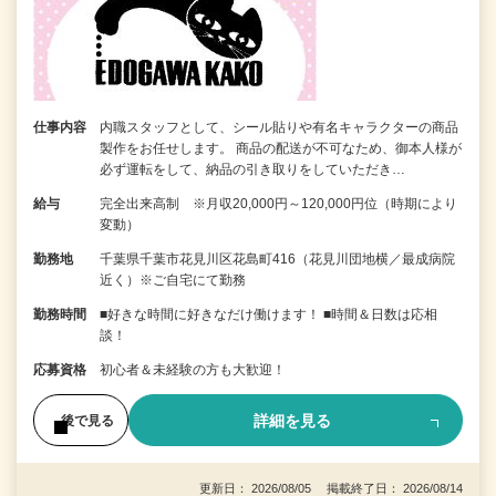
仕事内容
内職スタッフとして、シール貼りや有名キャラクターの商品
製作をお任せします。 商品の配送が不可なため、御本人様が
必ず運転をして、納品の引き取りをしていただき…
給与
完全出来高制 ※月収20,000円～120,000円位（時期により
変動）
勤務地
千葉県千葉市花見川区花島町416（花見川団地横／最成病院
近く）※ご自宅にて勤務
勤務時間
■好きな時間に好きなだけ働けます！ ■時間＆日数は応相
談！
応募資格
初心者＆未経験の方も大歓迎！
詳細を見る
後で見る
更新日： 2026/08/05 掲載終了日： 2026/08/14