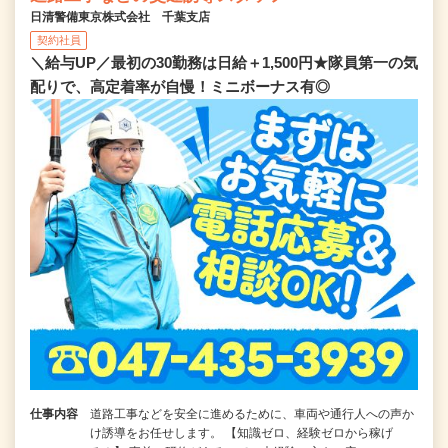
日清警備東京株式会社 千葉支店
契約社員
＼給与UP／最初の30勤務は日給＋1,500円★隊員第一の気
配りで、高定着率が自慢！ミニボーナス有◎
仕事内容
道路工事などを安全に進めるために、車両や通行人への声か
け誘導をお任せします。 【知識ゼロ、経験ゼロから稼げ