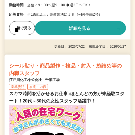
勤務時間
当務／9：00〜翌9：00 ◆週2日〜OK！
応募資格
※18歳以上：警備業法による（例外事由2号）
詳細を見る
後で見る
更新日： 2026/07/22 掲載終了日： 2026/08/27
シール貼り・商品製作・検品・封入・袋詰め等の
内職スタッフ
江戸川化工株式会社 千葉工場
業務委託
在宅・内職
スキマ時間を活かせるお仕事♪ほとんどの方が未経験スタ
ート！20代～50代の女性スタッフ活躍中！