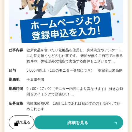
仕事内容
健康食品を食べたり化粧品を使用し、身体測定やアンケート
にお答え頂くなどのお仕事です。 来所が無くご自宅で出来る
案件や、弊社以外の場所で実施する案件もございます…
給与
5,000円以上（1回のモニター参加につき） ※完全出来高制
勤務地
千葉県全域
勤務時間
9：00～17：00（モニター内容により異なります） 好きな時
間＆タイミングで勤務OK！…
応募資格
治験未経験OK 18歳以上であれば初めての方も安心して始
められます！
詳細を見る
後で見る