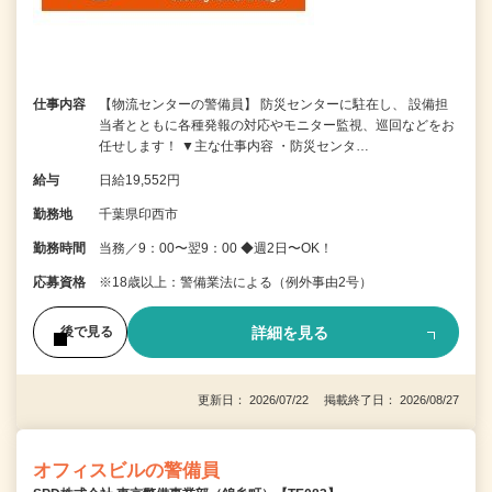
仕事内容
【物流センターの警備員】 防災センターに駐在し、 設備担
当者とともに各種発報の対応やモニター監視、巡回などをお
任せします！ ▼主な仕事内容 ・防災センタ…
給与
日給19,552円
勤務地
千葉県印西市
勤務時間
当務／9：00〜翌9：00 ◆週2日〜OK！
応募資格
※18歳以上：警備業法による（例外事由2号）
詳細を見る
後で見る
更新日： 2026/07/22 掲載終了日： 2026/08/27
オフィスビルの警備員