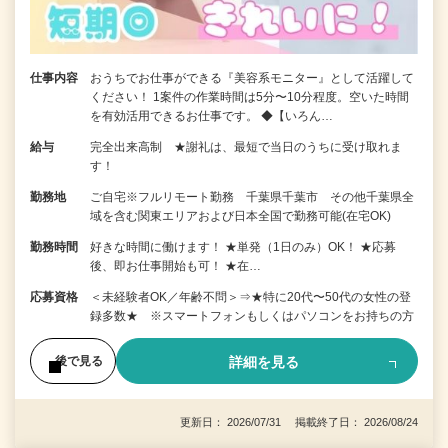
仕事内容
おうちでお仕事ができる『美容系モニター』として活躍して
ください！ 1案件の作業時間は5分〜10分程度。空いた時間
を有効活用できるお仕事です。 ◆【いろん…
給与
完全出来高制 ★謝礼は、最短で当日のうちに受け取れま
す！
勤務地
ご自宅※フルリモート勤務 千葉県千葉市 その他千葉県全
域を含む関東エリアおよび日本全国で勤務可能(在宅OK)
勤務時間
好きな時間に働けます！ ★単発（1日のみ）OK！ ★応募
後、即お仕事開始も可！ ★在…
応募資格
＜未経験者OK／年齢不問＞⇒★特に20代〜50代の女性の登
録多数★ ※スマートフォンもしくはパソコンをお持ちの方
詳細を見る
後で見る
更新日： 2026/07/31 掲載終了日： 2026/08/24