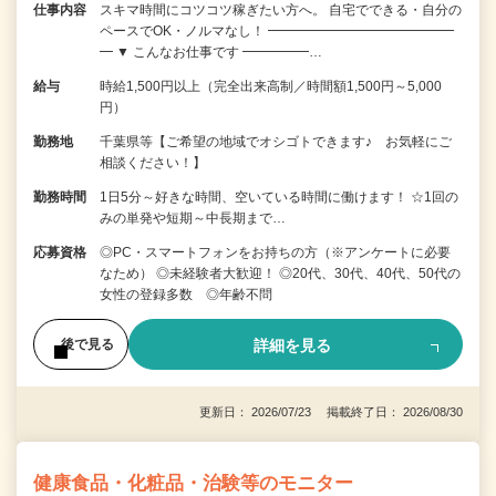
仕事内容
スキマ時間にコツコツ稼ぎたい方へ。 自宅でできる・自分の
ペースでOK・ノルマなし！ ━━━━━━━━━━━━━━
━ ▼ こんなお仕事です ━━━━━…
給与
時給1,500円以上（完全出来高制／時間額1,500円～5,000
円）
勤務地
千葉県等【ご希望の地域でオシゴトできます♪ お気軽にご
相談ください！】
勤務時間
1日5分～好きな時間、空いている時間に働けます！ ☆1回の
みの単発や短期～中長期まで…
応募資格
◎PC・スマートフォンをお持ちの方（※アンケートに必要
なため） ◎未経験者大歓迎！ ◎20代、30代、40代、50代の
女性の登録多数 ◎年齢不問
詳細を見る
後で見る
更新日： 2026/07/23 掲載終了日： 2026/08/30
健康食品・化粧品・治験等のモニター