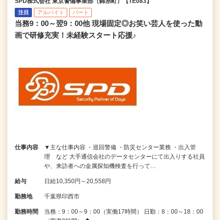
SPD株式会社 東京警備事業部（錦糸町）【TE083】
注目
アルバイト
パート
当務9：00～翌9：00他 現場固定◎お笑い芸人を使った動
画で研修充実！未経験スタート応援♪
仕事内容
▼主な仕事内容 ・巡回警備 ・防災センター業務 ・出入管
理 など 大手通信会社のデータセンターにて出入りする社員
や、来訪者への金属探知機検査を行って…
給与
日給10,350円～20,558円
勤務地
千葉県印西市
勤務時間
当務：9：00～9：00（実働17時間） 日勤：8：00～18：00