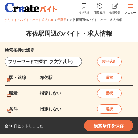
後で見る
閲覧履歴
会員登録
メニュー
クリエイトバイト・パート求人TOP
＞
千葉県
＞
布佐駅周辺のバイト・パート求人情報
布佐駅周辺のバイト・求人情報
検索条件の設定
絞り込む
駅・路線
布佐駅
選択
職種
指定しない
選択
条件
指定しない
選択
6
検索条件を保存
全
件ヒットしました