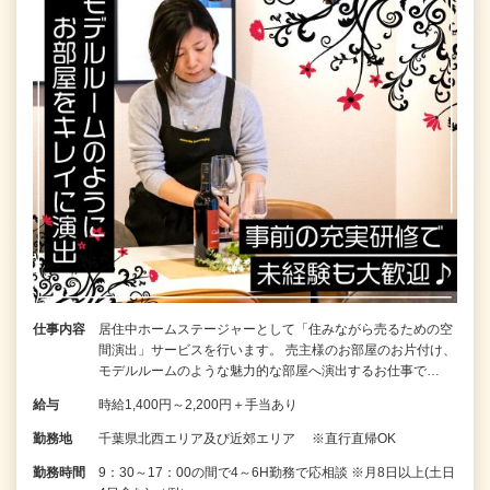
仕事内容
居住中ホームステージャーとして「住みながら売るための空
間演出」サービスを行います。 売主様のお部屋のお片付け、
モデルルームのような魅力的な部屋へ演出するお仕事で…
給与
時給1,400円～2,200円＋手当あり
勤務地
千葉県北西エリア及び近郊エリア ※直行直帰OK
勤務時間
9：30～17：00の間で4～6H勤務で応相談 ※月8日以上(土日