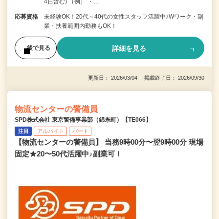
4日含む) （例） ・…
応募資格
未経験OK！20代～40代の女性スタッフ活躍中♪Wワーク・副
業・扶養範囲内勤務もOK！
詳細を見る
後で見る
更新日： 2026/03/04 掲載終了日： 2026/09/30
物流センターの警備員
SPD株式会社 東京警備事業部（錦糸町）【TE066】
注目
アルバイト
パート
【物流センターの警備員】 当務9時00分〜翌9時00分 現場
固定★20〜50代活躍中♪副業可！