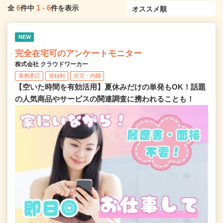
6
1
-
6
全
件中
件を表示
NEW
完全在宅可のアンケートモニター
株式会社 クラウドワーカー
業務委託
登録制
在宅・内職
【空いた時間を有効活用】夏休みだけの単発もOK！話題
の人気商品やサービスの関連調査に携われることも！