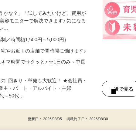
合うかな？」「試してみたいけど、費用が
、美容モニターで解決できます♪ 気になる
メン…
制／時間額1,500円～5,000円）
自宅やお近くの店舗で間時間に働けます♪
スキマ時間でサクッと♪ ☆1日のみ～中長
みの1回きり・単発も大歓迎！ ★会社員・
事業主・パート・アルバイト・主婦
後で見
代～50代…
更新日： 2026/08/05 掲載終了日： 2026/08/30