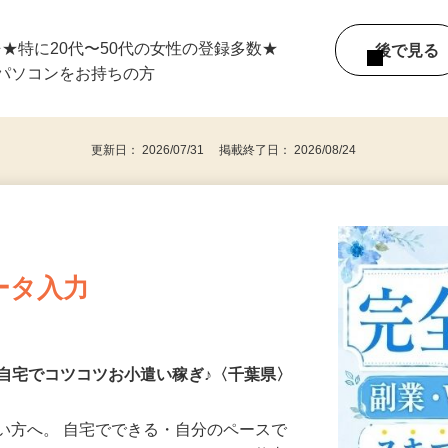
単発（1日のみ）OK！ ★応募後、即お仕事
⇒★特に20代〜50代の女性の登録多数★
後で見
パソコンをお持ちの方
更新日： 2026/07/31 掲載終了日： 2026/08/24
ータ入力
自宅でコツコツお小遣い稼ぎ♪〈千葉県〉