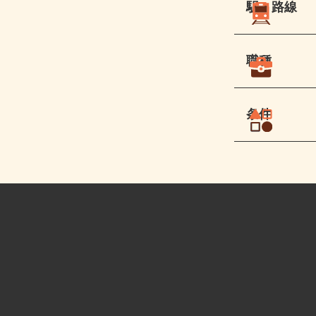
駅・路線
職種
条件