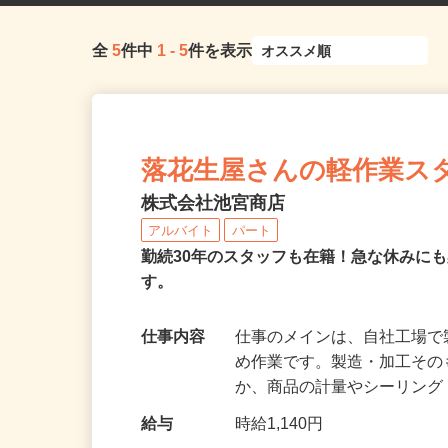
全
5
件中
1
-
5
件を表示
落花生屋さんの軽作業ス
株式会社池宮商店
アルバイト
パート
勤続30年のスタッフも在籍！急な休みに
す。
仕事内容
仕事のメインは、自社工場
め作業です。製造・加工そ
か、商品の計量やシーリン
給与
時給1,140円