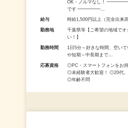
仕事内容
スキマ時間にコツコツ稼ぎた
OK・ノルマなし！ ━━━━
です ━━━━━…
給与
時給1,500円以上（完全出来高
勤務地
千葉県等【ご希望の地域でオ
い！】
勤務時間
1日5分～好きな時間、空い
や短期～中長期まで…
応募資格
◎PC・スマートフォンをお
◎未経験者大歓迎！ ◎20代
◎年齢不問