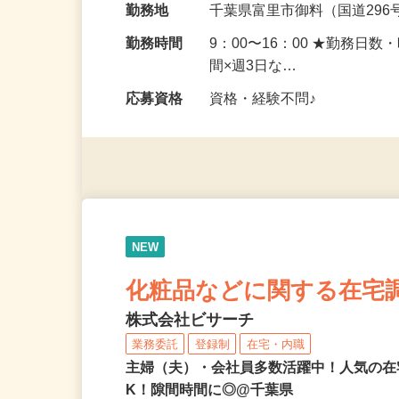
勤務地
千葉県富里市御料（国道296
勤務時間
9：00〜16：00 ★勤務日
間×週3日な…
応募資格
資格・経験不問♪
NEW
化粧品などに関する在宅
株式会社ビサーチ
業務委託
登録制
在宅・内職
主婦（夫）・会社員多数活躍中！人気の在