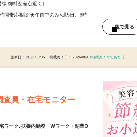
号線 御料交差点近く）
数・時間帯応相談 ★午前中のみ×週5日、6時
後で見
更新日： 2026/08/06 掲載終了日： 2026/08/07
掲載終了まであと1日
調査員・在宅モニター
宅ワーク♪扶養内勤務・Wワーク・副業O