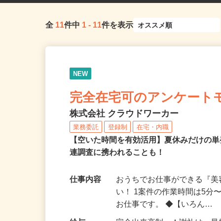
全
11
件中
1
-
11
件を表示
NEW
完全在宅可のアンケート
株式会社 クラウドワーカー
業務委託
登録制
在宅・内職
【空いた時間を有効活用】夏休みだけの単
連調査に携われることも！
仕事内容
おうちでお仕事ができる『
い！ 1案件の作業時間は5
お仕事です。 ◆【いろん…