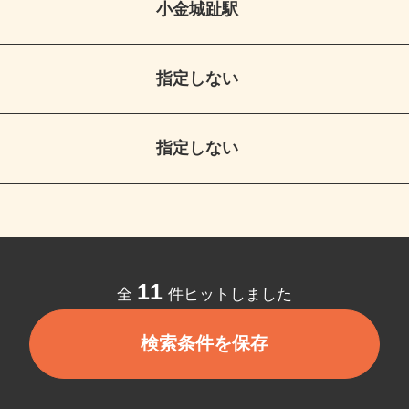
小金城趾駅
指定しない
指定しない
11
全
件ヒットしました
検索条件を保存