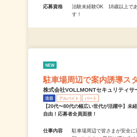
勤務時間
9：00～17：00（モニタ
ミングで勤務OK！…
応募資格
治験未経験OK 18歳以上
す！
NEW
駐車場周辺で案内誘導ス
株式会社VOLLMONTセキュリティ
注目
アルバイト
パート
【20代〜80代の幅広い世代が活躍中】
自由！応募者全員面接！