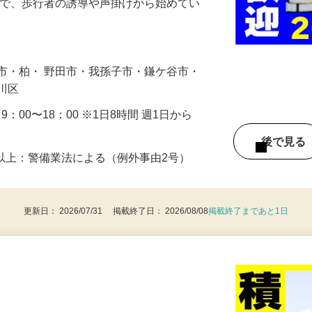
に通れるよう人や車の誘導・案内などをお
まで、歩行者の誘導や声掛けから始めてい
…
市・柏・ 野田市・我孫子市・鎌ケ谷市・
戸川区
・9：00〜18：00 ※1日8時間 週1日から
後で見
8歳以上：警備業法による（例外事由2号）
更新日： 2026/07/31 掲載終了日： 2026/08/08
掲載終了まであと1日