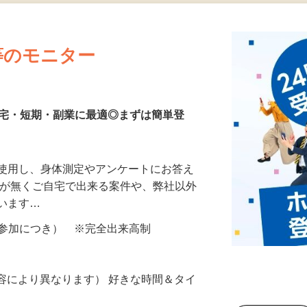
更新日： 2026/07/21 掲載終了日： 2026/11/13
等のモニター
在宅・短期・副業に最適◎まずは簡単登
を使用し、身体測定やアンケートにお答え
所が無くご自宅で出来る案件や、弊社以外
ざいます…
ター参加につき） ※完全出来高制