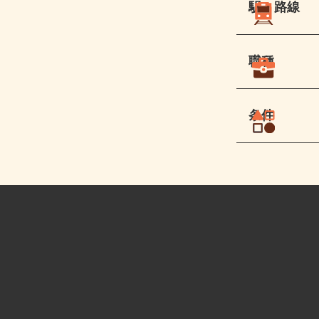
駅・路線
職種
条件