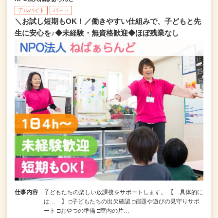
アルバイト
パート
＼お試し短期もOK！／働きやすい仕組みで、子どもと先
生に安心を♪◆未経験・無資格歓迎◆ほぼ残業なし
仕事内容
子どもたちの楽しい放課後をサポートします。 【 具体的に
は… 】 □子どもたちの出欠確認 □宿題や遊びの見守りサポ
ート □おやつの準備 □室内の片…