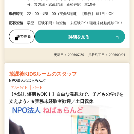
分、常磐線・武蔵野線「新松戸駅」車10分
勤務時間
22：00～翌8：00（実働8時間） 【勤務】 週1日～OK
応募資格
学歴・経験不問！無資格・未経験OK！職種未経験経験OK！
詳細を見る
後で見る
更新日： 2026/07/30 掲載終了日： 2026/09/04
放課後KIDSルームのスタッフ
NPO法人ねばぁらんど
アルバイト
パート
【お試し短期もOK！】自由な発想力で、子どもの学びを
支えよう♪ ★実務未経験者歓迎／土日祝休