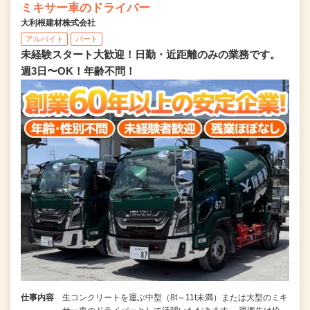
ミキサー車のドライバー
大利根建材株式会社
アルバイト
パート
未経験スタート大歓迎！日勤・近距離のみの業務です。
週3日〜OK！年齢不問！
仕事内容
生コンクリートを運ぶ中型（8t～11t未満）または大型のミキ