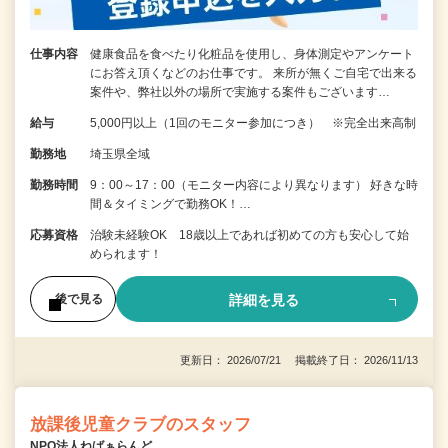
仕事内容
健康食品を食べたり化粧品を使用し、身体測定やアンケート
にお答え頂くなどのお仕事です。 来所が無くご自宅で出来る
案件や、弊社以外の場所で実施する案件もございます…
給与
5,000円以上（1回のモニター参加につき） ※完全出来高制
勤務地
埼玉県全域
勤務時間
9：00～17：00（モニター内容により異なります） 好きな時
間＆タイミングで勤務OK！…
応募資格
治験未経験OK 18歳以上であれば初めての方も安心して始
められます！
詳細を見る
後で見る
更新日： 2026/07/21 掲載終了日： 2026/11/13
放課後児童クラブのスタッフ
NPO法人ねばぁらんど