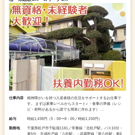
仕事内容
精神障がいを持つ入居者様の生活をサポートするお仕事で
す。 まずは家事レベルからスタート♪ ・食事の準備（レシ
ピ・材料があるから誰でも簡単に作れます） …
給与
時給1,438円（5：00〜8：00／時給1,150円）
勤務地
千葉県松戸市千駄堀1181／常磐線「北松戸駅」バス10分・
車5分、京成松戸線「八柱駅」・武蔵野線「新八柱駅」車6