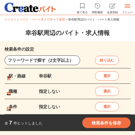
後で見る
閲覧履歴
会員登録
メニュー
クリエイトバイト・パート求人TOP
＞
千葉県
＞
幸谷駅周辺のバイト・パート求人情報
幸谷駅周辺のバイト・求人情報
検索条件の設定
絞り込む
駅・路線
幸谷駅
選択
職種
指定しない
選択
条件
指定しない
選択
7
検索条件を保存
全
件ヒットしました