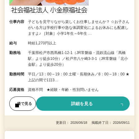
仕事内容
子どもを見守りながら楽しくお仕事しませんか？ ☆お子さん
がいる方は学校行事や急な体調変化によるお休みにも配慮し
ますよ♪ ［対象］小学1年生～6年生 …
給与
時給1,270円以上
勤務地
千葉県松戸市西馬橋1-12-1（JR常磐線・流鉄流山線「馬橋
駅」より徒歩10分）／松戸市八ケ崎3-3-1（JR常磐線「北小
金駅」より徒歩20分）
勤務時間
平日／13：00～19：00 土曜・長期休み／8：00～18：00 ★
上記の間で1日3…
応募資格
資格不問 ★経験・年齢・性別問いません
詳細を見る
後で見る
更新日： 2026/06/18 掲載終了日： 2026/09/11