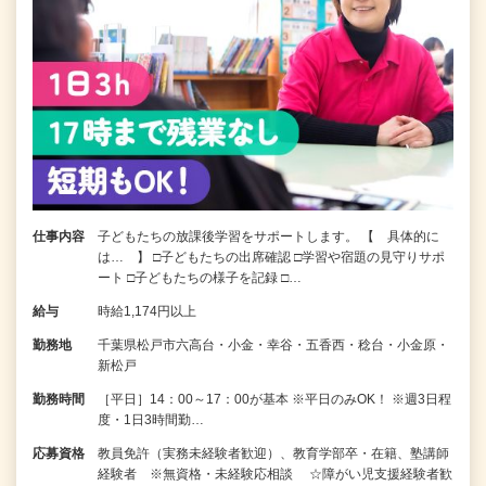
仕事内容
子どもたちの放課後学習をサポートします。 【 具体的に
は… 】 □子どもたちの出席確認 □学習や宿題の見守りサポ
ート □子どもたちの様子を記録 □…
給与
時給1,174円以上
勤務地
千葉県松戸市六高台・小金・幸谷・五香西・稔台・小金原・
新松戸
勤務時間
［平日］14：00～17：00が基本 ※平日のみOK！ ※週3日程
度・1日3時間勤…
応募資格
教員免許（実務未経験者歓迎）、教育学部卒・在籍、塾講師
経験者 ※無資格・未経験応相談 ☆障がい児支援経験者歓