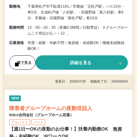
勤務地
千葉県松戸市千駄堀1181／常磐線「北松戸駅」バス10分・
車5分、京成松戸線「八柱駅」・武蔵野線「新八柱駅」車6
分、常磐線・武蔵野線「新松戸駅」車10分
勤務時間
15：00～20：30（実働5.5時間／日勤専従） ※グループホー
ム二十世紀が丘／～22…
応募資格
学歴・経験・年齢不問！無資格・未経験OK！職種未経験経
験OK！
詳細を見る
後で見る
更新日： 2026/07/30 掲載終了日： 2026/09/04
NEW
障害者グループホームの夜勤世話人
felice合同会社（グループホーム双葉）
アルバイト
パート
【週1日〜OKの夜勤のお仕事！】扶養内勤務OK 無資
格・未経験OK WワークOK