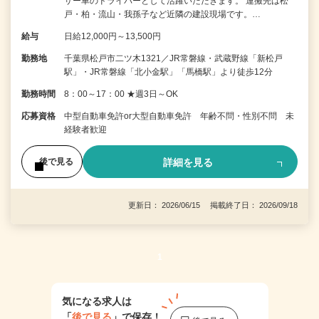
サー車のドライバーとして活躍いただきます。 運搬先は松
戸・柏・流山・我孫子など近隣の建設現場です。…
給与
日給12,000円～13,500円
勤務地
千葉県松戸市二ツ木1321／JR常磐線・武蔵野線「新松戸
駅」・JR常磐線「北小金駅」「馬橋駅」より徒歩12分
勤務時間
8：00～17：00 ★週3日～OK
応募資格
中型自動車免許or大型自動車免許 年齢不問・性別不問 未
経験者歓迎
詳細を見る
後で見る
更新日： 2026/06/15 掲載終了日： 2026/09/18
1
気になる求人は
「
後で見る
」で保存！