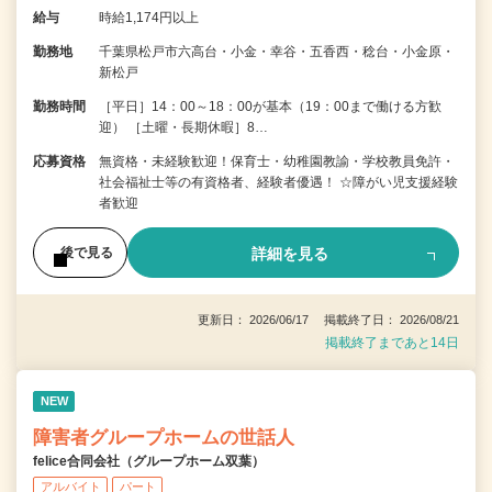
給与
時給1,174円以上
勤務地
千葉県松戸市六高台・小金・幸谷・五香西・稔台・小金原・
新松戸
勤務時間
［平日］14：00～18：00が基本（19：00まで働ける方歓
迎） ［土曜・長期休暇］8…
応募資格
無資格・未経験歓迎！保育士・幼稚園教諭・学校教員免許・
社会福祉士等の有資格者、経験者優遇！ ☆障がい児支援経験
者歓迎
詳細を見る
後で見る
更新日： 2026/06/17 掲載終了日： 2026/08/21
掲載終了まであと14日
NEW
障害者グループホームの世話人
felice合同会社（グループホーム双葉）
アルバイト
パート