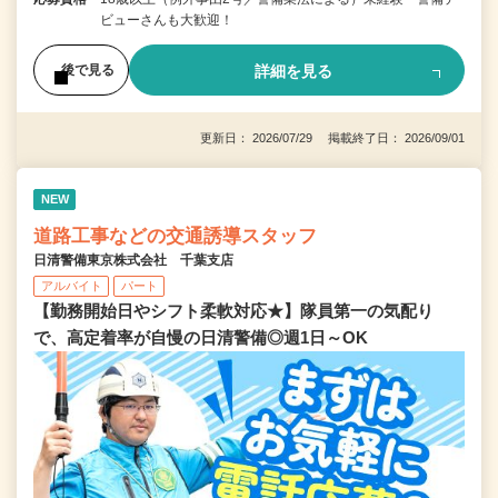
ビューさんも大歓迎！
詳細を見る
後で見る
更新日： 2026/07/29 掲載終了日： 2026/09/01
NEW
道路工事などの交通誘導スタッフ
日清警備東京株式会社 千葉支店
アルバイト
パート
【勤務開始日やシフト柔軟対応★】隊員第一の気配り
で、高定着率が自慢の日清警備◎週1日～OK