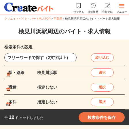
後で見る
閲覧履歴
会員登録
メニュー
クリエイトバイト・パート求人TOP
＞
千葉県
＞
検見川浜駅周辺のバイト・パート求人情報
検見川浜駅周辺のバイト・求人情報
検索条件の設定
絞り込む
駅・路線
検見川浜駅
選択
職種
指定しない
選択
条件
指定しない
選択
12
検索条件を保存
全
件ヒットしました