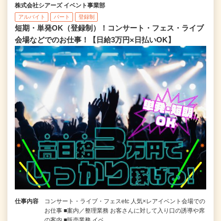
株式会社シアーズ イベント事業部
アルバイト
パート
登録制
短期・単発OK（登録制）！コンサート・フェス・ライブ
会場などでのお仕事！【日給3万円×日払いOK】
仕事内容
コンサート・ライブ・フェスetc 人気×レアイベント会場での
お仕事 ■案内／整理業務 お客さんに対して入り口の誘導や席
の案内 ■販売業務 イベ…