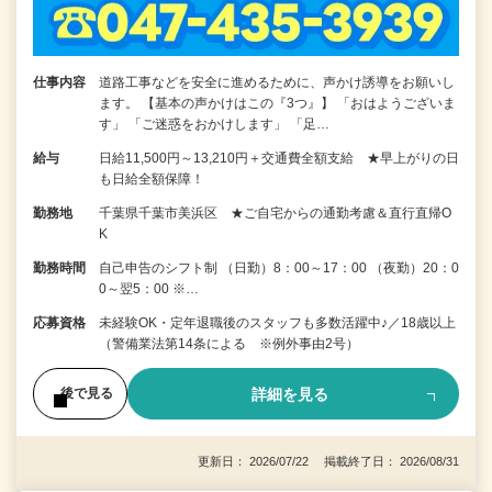
仕事内容
道路工事などを安全に進めるために、声かけ誘導をお願いし
ます。 【基本の声かけはこの『3つ』】 「おはようございま
す」 「ご迷惑をおかけします」 「足…
給与
日給11,500円～13,210円＋交通費全額支給 ★早上がりの日
も日給全額保障！
勤務地
千葉県千葉市美浜区 ★ご自宅からの通勤考慮＆直行直帰O
K
勤務時間
自己申告のシフト制 （日勤）8：00～17：00 （夜勤）20：0
0～翌5：00 ※…
応募資格
未経験OK・定年退職後のスタッフも多数活躍中♪／18歳以上
（警備業法第14条による ※例外事由2号）
詳細を見る
後で見る
更新日： 2026/07/22 掲載終了日： 2026/08/31