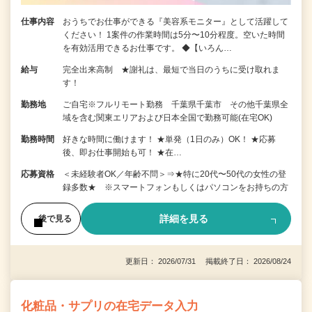
仕事内容
おうちでお仕事ができる『美容系モニター』として活躍して
ください！ 1案件の作業時間は5分〜10分程度。空いた時間
を有効活用できるお仕事です。 ◆【いろん…
給与
完全出来高制 ★謝礼は、最短で当日のうちに受け取れま
す！
勤務地
ご自宅※フルリモート勤務 千葉県千葉市 その他千葉県全
域を含む関東エリアおよび日本全国で勤務可能(在宅OK)
勤務時間
好きな時間に働けます！ ★単発（1日のみ）OK！ ★応募
後、即お仕事開始も可！ ★在…
応募資格
＜未経験者OK／年齢不問＞⇒★特に20代〜50代の女性の登
録多数★ ※スマートフォンもしくはパソコンをお持ちの方
詳細を見る
後で見る
更新日： 2026/07/31 掲載終了日： 2026/08/24
化粧品・サプリの在宅データ入力