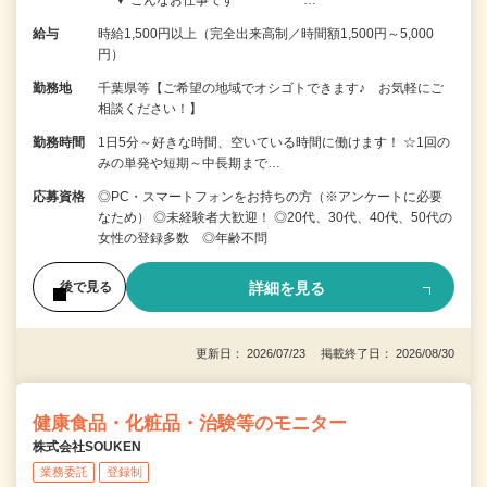
給与
時給1,500円以上（完全出来高制／時間額1,500円～5,000
円）
勤務地
千葉県等【ご希望の地域でオシゴトできます♪ お気軽にご
相談ください！】
勤務時間
1日5分～好きな時間、空いている時間に働けます！ ☆1回の
みの単発や短期～中長期まで…
応募資格
◎PC・スマートフォンをお持ちの方（※アンケートに必要
なため） ◎未経験者大歓迎！ ◎20代、30代、40代、50代の
女性の登録多数 ◎年齢不問
詳細を見る
後で見る
更新日： 2026/07/23 掲載終了日： 2026/08/30
健康食品・化粧品・治験等のモニター
株式会社SOUKEN
業務委託
登録制