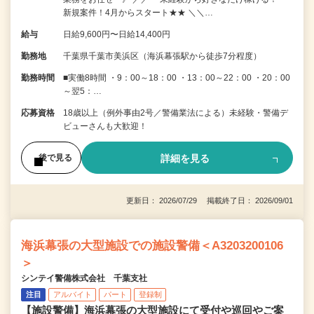
新規案件！4月からスタート★★ ＼＼…
給与
日給9,600円〜日給14,400円
勤務地
千葉県千葉市美浜区（海浜幕張駅から徒歩7分程度）
勤務時間
■実働8時間 ・9：00～18：00 ・13：00～22：00 ・20：00
～翌5：…
応募資格
18歳以上（例外事由2号／警備業法による）未経験・警備デ
ビューさんも大歓迎！
詳細を見る
後で見る
更新日： 2026/07/29 掲載終了日： 2026/09/01
海浜幕張の大型施設での施設警備＜A3203200106
＞
シンテイ警備株式会社 千葉支社
注目
アルバイト
パート
登録制
【施設警備】海浜幕張の大型施設にて受付や巡回やご案