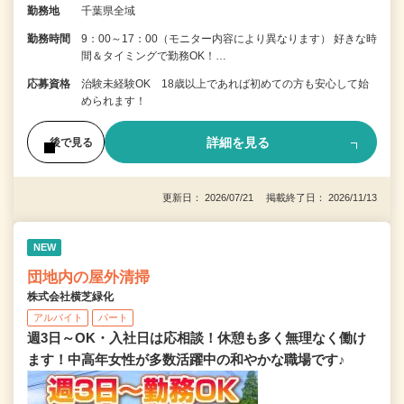
勤務地
千葉県全域
勤務時間
9：00～17：00（モニター内容により異なります） 好きな時
間＆タイミングで勤務OK！…
応募資格
治験未経験OK 18歳以上であれば初めての方も安心して始
められます！
詳細を見る
後で見る
更新日： 2026/07/21 掲載終了日： 2026/11/13
NEW
団地内の屋外清掃
株式会社横芝緑化
アルバイト
パート
週3日～OK・入社日は応相談！休憩も多く無理なく働け
ます！中高年女性が多数活躍中の和やかな職場です♪