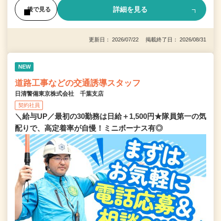
詳細を見る
後で見る
更新日： 2026/07/22 掲載終了日： 2026/08/31
NEW
道路工事などの交通誘導スタッフ
日清警備東京株式会社 千葉支店
契約社員
＼給与UP／最初の30勤務は日給＋1,500円★隊員第一の気
配りで、高定着率が自慢！ミニボーナス有◎