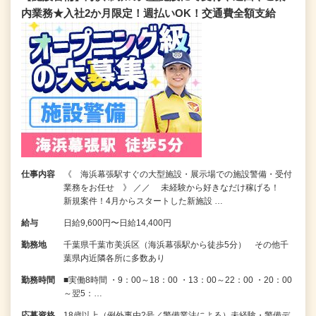
内業務★入社2か月限定！週払いOK！交通費全額支給
仕事内容
《 海浜幕張駅すぐの大型施設・展示場での施設警備・受付
業務をお任せ 》 ／／ 未経験から好きなだけ稼げる！
新規案件！4月からスタートした新施設 …
給与
日給9,600円〜日給14,400円
勤務地
千葉県千葉市美浜区（海浜幕張駅から徒歩5分） その他千
葉県内近隣各所に多数あり
勤務時間
■実働8時間 ・9：00～18：00 ・13：00～22：00 ・20：00
～翌5：…
応募資格
18歳以上（例外事由2号／警備業法による）未経験・警備デ