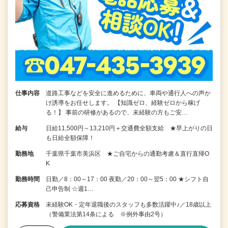
仕事内容
道路工事などを安全に進めるために、車両や通行人への声か
け誘導をお任せします。 【知識ゼロ、経験ゼロから稼げ
る！】 事前の研修があるので、未経験の方もご安…
給与
日給11,500円～13,210円＋交通費全額支給 ★早上がりの日
も日給全額保障！
勤務地
千葉県千葉市美浜区 ★ご自宅からの通勤考慮＆直行直帰O
K
勤務時間
日勤／8：00～17：00 夜勤／20：00～翌5：00 ★シフト自
己申告制 ☆週1…
応募資格
未経験OK・定年退職後のスタッフも多数活躍中♪／18歳以上
（警備業法第14条による ※例外事由2号）