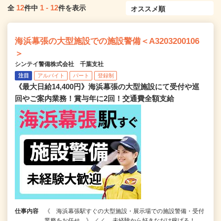
12
1
-
12
全
件中
件を表示
海浜幕張の大型施設での施設警備＜A3203200106
＞
シンテイ警備株式会社 千葉支社
注目
アルバイト
パート
登録制
《最大日給14,400円》海浜幕張の大型施設にて受付や巡
回やご案内業務！賞与年に2回！交通費全額支給
仕事内容
《 海浜幕張駅すぐの大型施設・展示場での施設警備・受付
業務をお任せ 》 ／／ 未経験から好きなだけ稼げる！