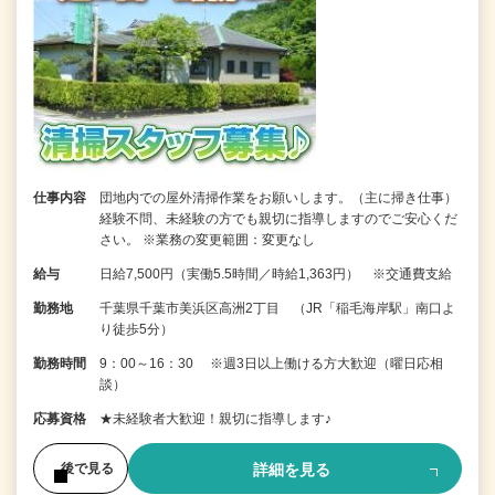
仕事内容
団地内での屋外清掃作業をお願いします。（主に掃き仕事）
経験不問、未経験の方でも親切に指導しますのでご安心くだ
さい。 ※業務の変更範囲：変更なし
給与
日給7,500円（実働5.5時間／時給1,363円） ※交通費支給
勤務地
千葉県千葉市美浜区高洲2丁目 （JR「稲毛海岸駅」南口よ
り徒歩5分）
勤務時間
9：00～16：30 ※週3日以上働ける方大歓迎（曜日応相
談）
応募資格
★未経験者大歓迎！親切に指導します♪
詳細を見る
後で見る