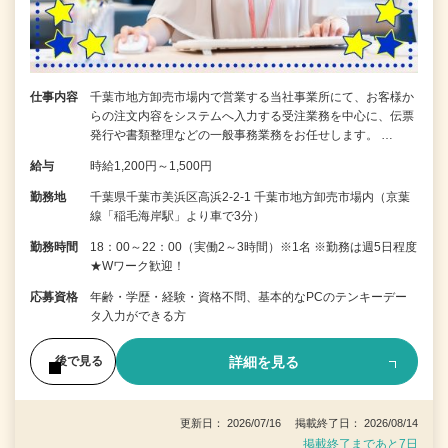
仕事内容
千葉市地方卸売市場内で営業する当社事業所にて、お客様か
らの注文内容をシステムへ入力する受注業務を中心に、伝票
発行や書類整理などの一般事務業務をお任せします。 …
給与
時給1,200円～1,500円
勤務地
千葉県千葉市美浜区高浜2-2-1 千葉市地方卸売市場内（京葉
線「稲毛海岸駅」より車で3分）
勤務時間
18：00～22：00（実働2～3時間）※1名 ※勤務は週5日程度
★Wワーク歓迎！
応募資格
年齢・学歴・経験・資格不問、基本的なPCのテンキーデー
タ入力ができる方
詳細を見る
後で見る
更新日： 2026/07/16 掲載終了日： 2026/08/14
掲載終了まであと7日