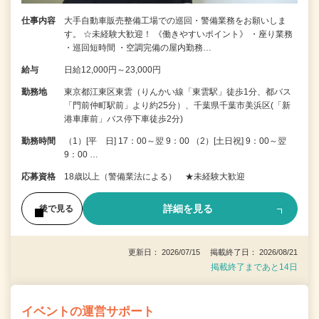
仕事内容
大手自動車販売整備工場での巡回・警備業務をお願いしま
す。 ☆未経験大歓迎！ 《働きやすいポイント》 ・座り業務
・巡回短時間 ・空調完備の屋内勤務…
給与
日給12,000円～23,000円
勤務地
東京都江東区東雲（りんかい線「東雲駅」徒歩1分、都バス
「門前仲町駅前」より約25分）、千葉県千葉市美浜区(「新
港車庫前」バス停下車徒歩2分)
勤務時間
（1）[平 日] 17：00～翌 9：00 （2）[土日祝] 9：00～翌
9：00 …
応募資格
18歳以上（警備業法による） ★未経験大歓迎
詳細を見る
後で見る
更新日： 2026/07/15 掲載終了日： 2026/08/21
掲載終了まであと14日
イベントの運営サポート