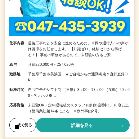
仕事内容
道路工事などを安全に進めるために、車両や通行人への声か
け誘導をお任せします。 【知識ゼロ、経験ゼロから稼げ
る！】 事前の研修があるので、未経験の方もご安…
給与
月給220,000円～257,620円
勤務地
千葉県千葉市美浜区 ★ご自宅からの通勤考慮＆直行直帰O
K
勤務時間
自己申告のシフト制 （日勤）8：00～17：00 （夜勤）20：0
0～翌5：00 ※…
応募資格
未経験OK・定年退職後のスタッフも多数活躍中♪／18歳以上
（警備業法第14条による ※例外事由2号）
詳細を見る
後で見る