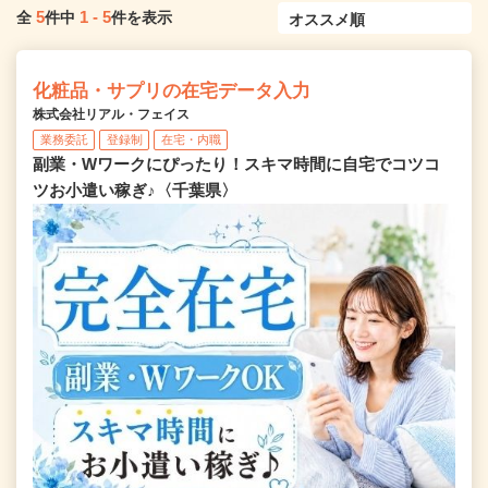
5
1
-
5
全
件中
件を表示
化粧品・サプリの在宅データ入力
株式会社リアル・フェイス
業務委託
登録制
在宅・内職
副業・Wワークにぴったり！スキマ時間に自宅でコツコ
ツお小遣い稼ぎ♪〈千葉県〉