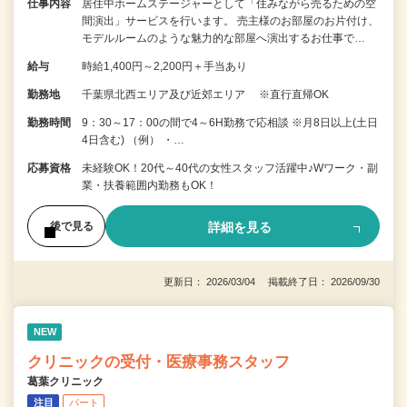
仕事内容
居住中ホームステージャーとして「住みながら売るための空
間演出」サービスを行います。 売主様のお部屋のお片付け、
モデルルームのような魅力的な部屋へ演出するお仕事で…
給与
時給1,400円～2,200円＋手当あり
勤務地
千葉県北西エリア及び近郊エリア ※直行直帰OK
勤務時間
9：30～17：00の間で4～6H勤務で応相談 ※月8日以上(土日
4日含む) （例） ・…
応募資格
未経験OK！20代～40代の女性スタッフ活躍中♪Wワーク・副
業・扶養範囲内勤務もOK！
詳細を見る
後で見る
更新日： 2026/03/04 掲載終了日： 2026/09/30
NEW
クリニックの受付・医療事務スタッフ
葛葉クリニック
注目
パート