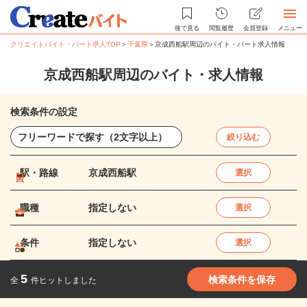
後で見る
閲覧履歴
会員登録
メニュー
クリエイトバイト・パート求人TOP
＞
千葉県
＞
京成西船駅周辺のバイト・パート求人情報
京成西船駅周辺のバイト・求人情報
検索条件の設定
絞り込む
駅・路線
京成西船駅
選択
職種
指定しない
選択
条件
指定しない
選択
5
検索条件を保存
全
件ヒットしました