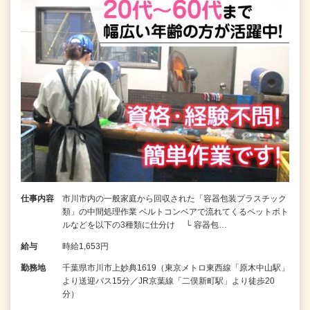
仕事内容
市川市内の一般家庭から回収された「容器包装プラスチック
類」の中間処理作業 ベルトコンベアで流れてくるペットボト
ルなどを以下の3種類に仕分け └ 容器包…
給与
時給1,653円
勤務地
千葉県市川市上妙典1619（東京メトロ東西線「原木中山駅」
より送迎バス15分／JR京葉線「二俣新町駅」より徒歩20
分）