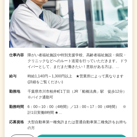
仕事内容
障がい者福祉施設や特別支援学校、高齢者福祉施設・病院・
クリニックなどへのルート送迎を行っていただきます。 ドラ
イバーとして、まだまだ働きたい！意欲がある方は、…
給与
時給1,140円～1,300円以上 ★営業所によって異なります
(詳細をご覧ください)
勤務地
千葉県市川市柏井町1丁目（JR「船橋法典」駅 徒歩12分）
※バイク通勤可
勤務時間
6：00～10：00（4時間）／13：00～17：00（4時間） ※
計1日実働8時間 ★…
応募資格
大型自動車第一種免許または普通自動車第二種免許をお持ち
の方