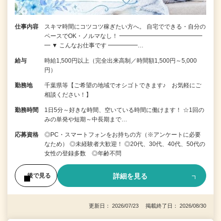
仕事内容
スキマ時間にコツコツ稼ぎたい方へ。 自宅でできる・自分の
ペースでOK・ノルマなし！ ━━━━━━━━━━━━━━
━ ▼ こんなお仕事です ━━━━━…
給与
時給1,500円以上（完全出来高制／時間額1,500円～5,000
円）
勤務地
千葉県等【ご希望の地域でオシゴトできます♪ お気軽にご
相談ください！】
勤務時間
1日5分～好きな時間、空いている時間に働けます！ ☆1回の
みの単発や短期～中長期まで…
応募資格
◎PC・スマートフォンをお持ちの方（※アンケートに必要
なため） ◎未経験者大歓迎！ ◎20代、30代、40代、50代の
女性の登録多数 ◎年齢不問
詳細を見る
後で見る
更新日： 2026/07/23 掲載終了日： 2026/08/30