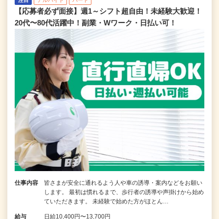
注目
アルバイト
パート
【応募者必ず面接】週1～シフト超自由！未経験大歓迎！
20代〜80代活躍中！副業・Wワーク・日払い可！
仕事内容
皆さまが安全に通れるよう人や車の誘導・案内などをお願い
します。 最初は慣れるまで、歩行者の誘導や声掛けから始め
ていただきます。 未経験で始めた方がほとん…
給与
日給10,400円〜13,700円