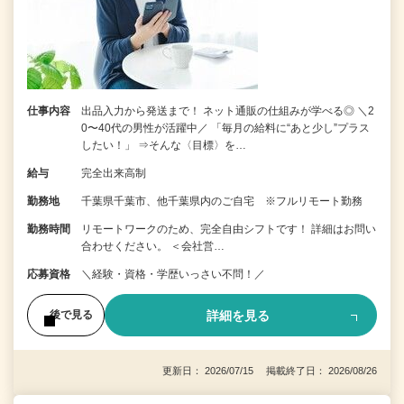
仕事内容
出品入力から発送まで！ ネット通販の仕組みが学べる◎ ＼2
0〜40代の男性が活躍中／ 「毎月の給料に“あと少し”プラス
したい！」 ⇒そんな〈目標〉を…
給与
完全出来高制
勤務地
千葉県千葉市、他千葉県内のご自宅 ※フルリモート勤務
勤務時間
リモートワークのため、完全自由シフトです！ 詳細はお問い
合わせください。 ＜会社営…
応募資格
＼経験・資格・学歴いっさい不問！／
詳細を見る
後で見る
更新日： 2026/07/15 掲載終了日： 2026/08/26