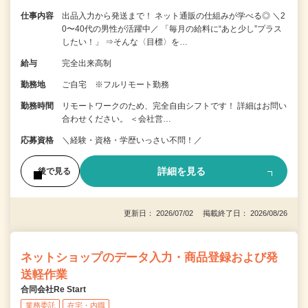
仕事内容
出品入力から発送まで！ ネット通販の仕組みが学べる◎ ＼2
0〜40代の男性が活躍中／ 「毎月の給料に“あと少し”プラス
したい！」 ⇒そんな〈目標〉を…
給与
完全出来高制
勤務地
ご自宅 ※フルリモート勤務
勤務時間
リモートワークのため、完全自由シフトです！ 詳細はお問い
合わせください。 ＜会社営…
応募資格
＼経験・資格・学歴いっさい不問！／
詳細を見る
後で見る
更新日： 2026/07/02 掲載終了日： 2026/08/26
ネットショップのデータ入力・商品登録および発
送軽作業
合同会社Re Start
業務委託
在宅・内職