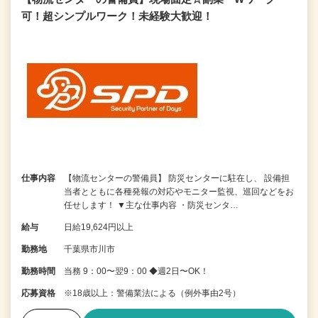
可！超シンプルワーク！未経験大歓迎！
仕事内容
【物流センターの警備員】 防災センターに駐在し、 設備担
当者とともに各種発報の対応やモニター監視、巡回などをお
任せします！ ▼主な仕事内容 ・防災センタ…
給与
日給19,624円以上
勤務地
千葉県市川市
勤務時間
当務 9：00〜翌9：00 ◆週2日〜OK！
応募資格
※18歳以上：警備業法による（例外事由2号）