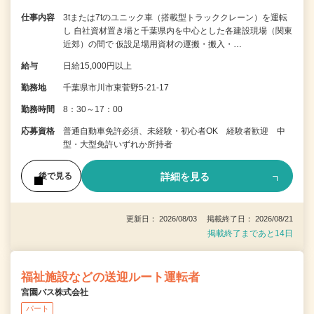
仕事内容
3tまたは7tのユニック車（搭載型トラッククレーン）を運転
し 自社資材置き場と千葉県内を中心とした各建設現場（関東
近郊）の間で 仮設足場用資材の運搬・搬入・…
給与
日給15,000円以上
勤務地
千葉県市川市東菅野5-21-17
勤務時間
8：30～17：00
応募資格
普通自動車免許必須、未経験・初心者OK 経験者歓迎 中
型・大型免許いずれか所持者
詳細を見る
後で見る
更新日： 2026/08/03 掲載終了日： 2026/08/21
掲載終了まであと14日
福祉施設などの送迎ルート運転者
宮園バス株式会社
パート