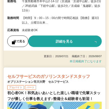
勤務地
千葉県船橋市本中山2-14-12（京成線「京成中山駅」徒歩2分
／JR総武線「下総中山駅」徒歩2分／京成線「鬼越駅」徒歩
12分）
勤務時間
【時間】 9：00～15：00の間で時間応相談 【勤務】 週3日
以上、土曜日出来…
応募資格
未経験者OK
詳細を見る
後で見る
更新日： 2026/07/21 掲載終了日： 2026/08/07
本日掲載終了になります
セルフサービスのガソリンスタンドスタッフ
オブリステーション市川大野 セルフサービス
アルバイト
パート
初心者OK！和気あいあいとした楽しい職場で先輩スタッ
フが優しく仕事を教えます♪整備士＆経験者も歓迎！