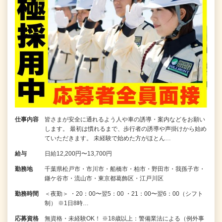
仕事内容
皆さまが安全に通れるよう人や車の誘導・案内などをお願い
します。 最初は慣れるまで、歩行者の誘導や声掛けから始め
ていただきます。 未経験で始めた方がほとん…
給与
日給12,200円〜13,700円
勤務地
千葉県松戸市・市川市・船橋市・柏市・野田市・我孫子市・
鎌ケ谷市・流山市・東京都葛飾区・江戸川区
勤務時間
＜夜勤＞ ・20：00〜翌5：00 ・21：00〜翌6：00（シフト
制） ※1日8時…
応募資格
無資格・未経験OK！ ※18歳以上：警備業法による（例外事