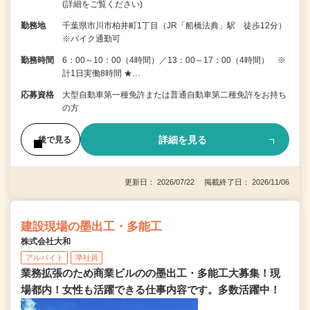
(詳細をご覧ください)
勤務地
千葉県市川市柏井町1丁目（JR「船橋法典」駅 徒歩12分）
※バイク通勤可
勤務時間
6：00～10：00（4時間）／13：00～17：00（4時間） ※
計1日実働8時間 ★…
応募資格
大型自動車第一種免許または普通自動車第二種免許をお持ち
の方
詳細を見る
後で見る
更新日： 2026/07/22 掲載終了日： 2026/11/06
建設現場の墨出工・多能工
株式会社大和
アルバイト
準社員
業務拡張のため商業ビルのの墨出工・多能工大募集！現
場都内！女性も活躍できる仕事内容です。多数活躍中！