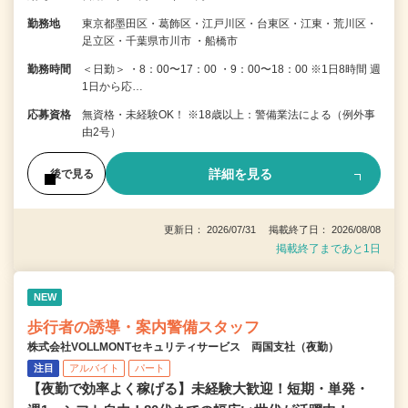
勤務地
東京都墨田区・葛飾区・江戸川区・台東区・江東・荒川区・
足立区・千葉県市川市 ・船橋市
勤務時間
＜日勤＞ ・8：00〜17：00 ・9：00〜18：00 ※1日8時間 週
1日から応…
応募資格
無資格・未経験OK！ ※18歳以上：警備業法による（例外事
由2号）
詳細を見る
後で見る
更新日： 2026/07/31 掲載終了日： 2026/08/08
掲載終了まであと1日
NEW
歩行者の誘導・案内警備スタッフ
株式会社VOLLMONTセキュリティサービス 両国支社（夜勤）
注目
アルバイト
パート
【夜勤で効率よく稼げる】未経験大歓迎！短期・単発・