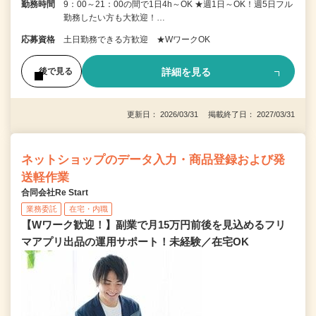
勤務時間
9：00～21：00の間で1日4h～OK ★週1日～OK！週5日フル
勤務したい方も大歓迎！…
応募資格
土日勤務できる方歓迎 ★WワークOK
詳細を見る
後で見る
更新日： 2026/03/31 掲載終了日： 2027/03/31
ネットショップのデータ入力・商品登録および発
送軽作業
合同会社Re Start
業務委託
在宅・内職
【Wワーク歓迎！】副業で月15万円前後を見込めるフリ
マアプリ出品の運用サポート！未経験／在宅OK