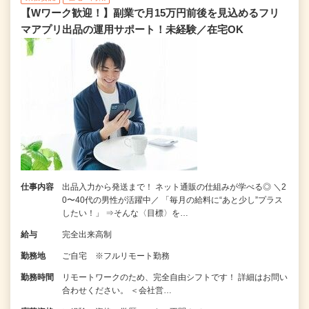
【Wワーク歓迎！】副業で月15万円前後を見込めるフリ
マアプリ出品の運用サポート！未経験／在宅OK
仕事内容
出品入力から発送まで！ ネット通販の仕組みが学べる◎ ＼2
0〜40代の男性が活躍中／ 「毎月の給料に“あと少し”プラス
したい！」 ⇒そんな〈目標〉を…
給与
完全出来高制
勤務地
ご自宅 ※フルリモート勤務
勤務時間
リモートワークのため、完全自由シフトです！ 詳細はお問い
合わせください。 ＜会社営…