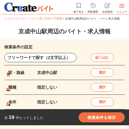
後で見る
閲覧履歴
会員登録
メニュー
クリエイトバイト・パート求人TOP
＞
千葉県
＞
京成中山駅周辺のバイト・パート求人情報
京成中山駅周辺のバイト・求人情報
検索条件の設定
絞り込む
駅・路線
京成中山駅
選択
職種
指定しない
選択
条件
指定しない
選択
19
検索条件を保存
全
件ヒットしました