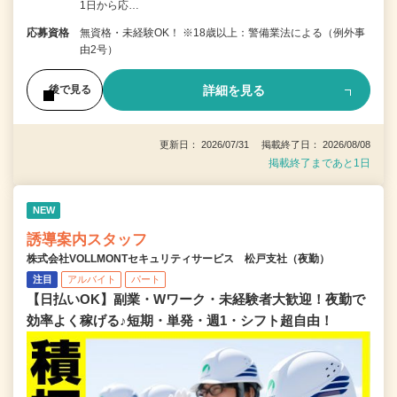
1日から応…
応募資格
無資格・未経験OK！ ※18歳以上：警備業法による（例外事
由2号）
詳細を見る
後で見る
更新日： 2026/07/31 掲載終了日： 2026/08/08
掲載終了まであと1日
NEW
誘導案内スタッフ
株式会社VOLLMONTセキュリティサービス 松戸支社（夜勤）
注目
アルバイト
パート
【日払いOK】副業・Wワーク・未経験者大歓迎！夜勤で
効率よく稼げる♪短期・単発・週1・シフト超自由！