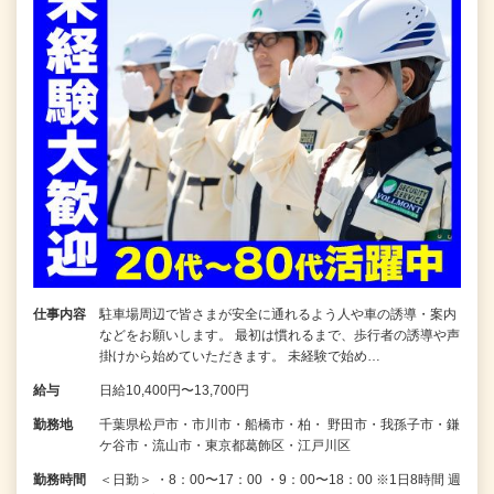
仕事内容
駐車場周辺で皆さまが安全に通れるよう人や車の誘導・案内
などをお願いします。 最初は慣れるまで、歩行者の誘導や声
掛けから始めていただきます。 未経験で始め…
給与
日給10,400円〜13,700円
勤務地
千葉県松戸市・市川市・船橋市・柏・ 野田市・我孫子市・鎌
ケ谷市・流山市・東京都葛飾区・江戸川区
勤務時間
＜日勤＞ ・8：00〜17：00 ・9：00〜18：00 ※1日8時間 週