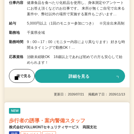
仕事内容
健康食品を食べたり化粧品を使用し、身体測定やアンケート
にお答え頂くなどのお仕事です。 来所が無くご自宅で出来る
案件や、弊社以外の場所で実施する案件もございます…
給与
5,000円以上（1回のモニター参加につき） ※完全出来高制
勤務地
千葉県全域
勤務時間
9：00～17：00（モニター内容により異なります） 好きな時
間＆タイミングで勤務OK！…
応募資格
治験未経験OK 18歳以上であれば初めての方も安心して始
められます！
詳細を見る
後で見る
更新日： 2026/07/21 掲載終了日： 2026/11/13
NEW
歩行者の誘導・案内警備スタッフ
株式会社VOLLMONTセキュリティサービス 両国支社