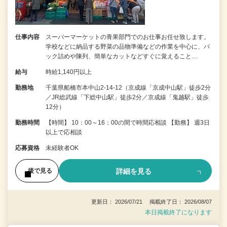
仕事内容
スーパーマーケットの青果部門でのお仕事お任せ致します。
学校などに納品する野菜の品物準備などの作業を中心に、パ
ック詰めや陳列、簡単なカットなどすぐに覚えること…
給与
時給1,140円以上
勤務地
千葉県船橋市本中山2-14-12（京成線「京成中山駅」徒歩2分
／JR総武線「下総中山駅」徒歩2分／京成線「鬼越駅」徒歩
12分）
勤務時間
【時間】 10：00～16：00の間で時間応相談 【勤務】 週3日
以上で応相談
応募資格
未経験者OK
詳細を見る
後で見る
更新日： 2026/07/21 掲載終了日： 2026/08/07
本日掲載終了になります