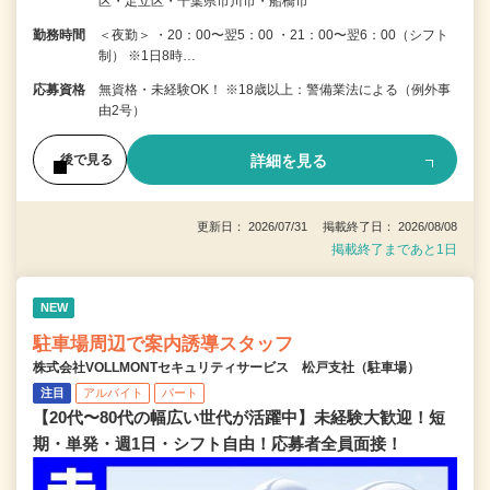
区・足立区・千葉県市川市・船橋市
勤務時間
＜夜勤＞ ・20：00〜翌5：00 ・21：00〜翌6：00（シフト
制） ※1日8時…
応募資格
無資格・未経験OK！ ※18歳以上：警備業法による（例外事
由2号）
詳細を見る
後で見る
更新日： 2026/07/31 掲載終了日： 2026/08/08
掲載終了まであと1日
NEW
駐車場周辺で案内誘導スタッフ
株式会社VOLLMONTセキュリティサービス 松戸支社（駐車場）
注目
アルバイト
パート
【20代〜80代の幅広い世代が活躍中】未経験大歓迎！短
期・単発・週1日・シフト自由！応募者全員面接！