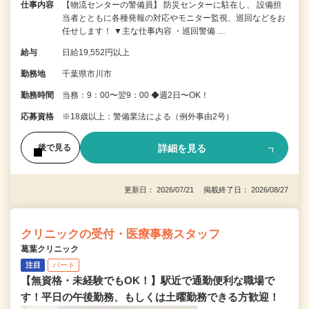
仕事内容
【物流センターの警備員】 防災センターに駐在し、 設備担
当者とともに各種発報の対応やモニター監視、巡回などをお
任せします！ ▼主な仕事内容 ・巡回警備 …
給与
日給19,552円以上
勤務地
千葉県市川市
勤務時間
当務：9：00〜翌9：00 ◆週2日〜OK！
応募資格
※18歳以上：警備業法による（例外事由2号）
詳細を見る
後で見る
更新日： 2026/07/21 掲載終了日： 2026/08/27
クリニックの受付・医療事務スタッフ
葛葉クリニック
注目
パート
【無資格・未経験でもOK！】駅近で通勤便利な職場で
す！平日の午後勤務、もしくは土曜勤務できる方歓迎！