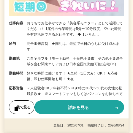
仕事内容
おうちでお仕事ができる『美容系モニター』として活躍して
ください！ 1案件の作業時間は5分〜10分程度。空いた時間
を有効活用できるお仕事です。 ◆【いろん…
給与
完全出来高制 ★謝礼は、最短で当日のうちに受け取れま
す！
勤務地
ご自宅※フルリモート勤務 千葉県千葉市 その他千葉県全
域を含む関東エリアおよび日本全国で勤務可能(在宅OK)
勤務時間
好きな時間に働けます！ ★単発（1日のみ）OK！ ★応募
後、即お仕事開始も可！ ★在…
応募資格
＜未経験者OK／年齢不問＞⇒★特に20代〜50代の女性の登
録多数★ ※スマートフォンもしくはパソコンをお持ちの方
詳細を見る
後で見る
更新日： 2026/07/31 掲載終了日： 2026/08/24