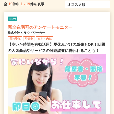
19
1
-
19
全
件中
件を表示
NEW
完全在宅可のアンケートモニター
株式会社 クラウドワーカー
業務委託
登録制
在宅・内職
【空いた時間を有効活用】夏休みだけの単発もOK！話題
の人気商品やサービスの関連調査に携われることも！