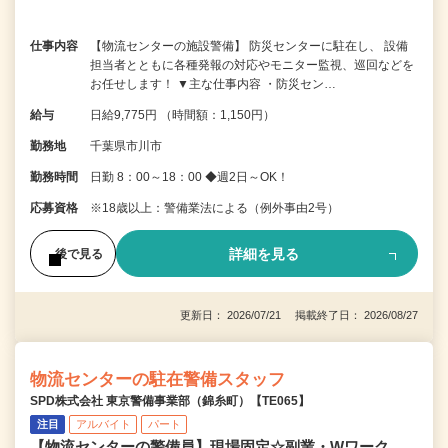
仕事内容
【物流センターの施設警備】 防災センターに駐在し、 設備
担当者とともに各種発報の対応やモニター監視、巡回などを
お任せします！ ▼主な仕事内容 ・防災セン…
給与
日給9,775円 （時間額：1,150円）
勤務地
千葉県市川市
勤務時間
日勤 8：00～18：00 ◆週2日～OK！
応募資格
※18歳以上：警備業法による（例外事由2号）
詳細を見る
後で見る
更新日： 2026/07/21 掲載終了日： 2026/08/27
物流センターの駐在警備スタッフ
SPD株式会社 東京警備事業部（錦糸町）【TE065】
注目
アルバイト
パート
【物流センターの警備員】現場固定☆副業・Wワーク