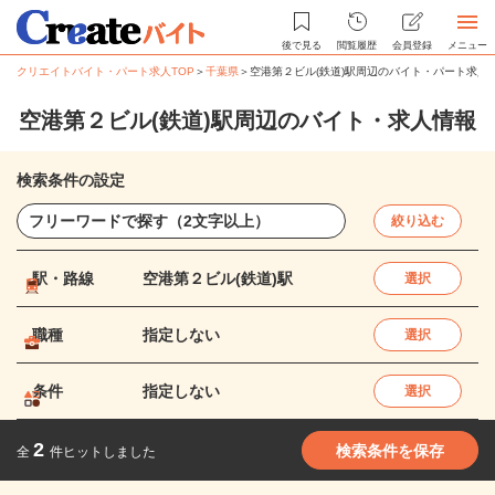
後で見る
閲覧履歴
会員登録
メニュー
クリエイトバイト・パート求人TOP
＞
千葉県
＞
空港第２ビル(鉄道)駅周辺のバイト・パート求人
空港第２ビル(鉄道)駅周辺のバイト・求人情報
検索条件の設定
絞り込む
駅・路線
空港第２ビル(鉄道)駅
選択
職種
指定しない
選択
条件
指定しない
選択
2
検索条件を保存
全
件ヒットしました