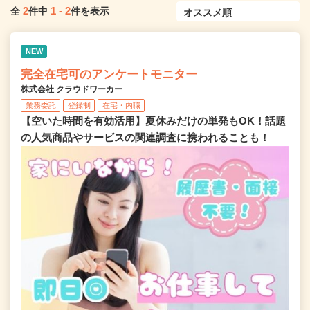
2
1
-
2
全
件中
件を表示
NEW
完全在宅可のアンケートモニター
株式会社 クラウドワーカー
業務委託
登録制
在宅・内職
【空いた時間を有効活用】夏休みだけの単発もOK！話題
の人気商品やサービスの関連調査に携われることも！