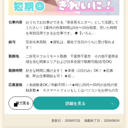
仕事内容
おうちでお仕事ができる『美容系モニター』として活躍して
ください！ 1案件の作業時間は5分〜10分程度。空いた時間
を有効活用できるお仕事です。 ◆【いろん…
給与
完全出来高制 ★謝礼は、最短で当日のうちに受け取れま
す！
勤務地
ご自宅※フルリモート勤務 千葉県千葉市 その他千葉県全
域を含む関東エリアおよび日本全国で勤務可能(在宅OK)
勤務時間
好きな時間に働けます！ ★単発（1日のみ）OK！ ★応募
後、即お仕事開始も可！ ★在…
応募資格
＜未経験者OK／年齢不問＞⇒★特に20代〜50代の女性の登
録多数★ ※スマートフォンもしくはパソコンをお持ちの方
詳細を見る
後で見る
更新日： 2026/07/31 掲載終了日： 2026/08/24