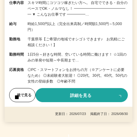
仕事内容
スキマ時間にコツコツ稼ぎたい方へ。 自宅でできる・自分の
ペースでOK・ノルマなし！ ━━━━━━━━━━━━━━
━ ▼ こんなお仕事です ━━━━━…
給与
時給1,500円以上（完全出来高制／時間額1,500円～5,000
円）
勤務地
千葉県等【ご希望の地域でオシゴトできます♪ お気軽にご
相談ください！】
勤務時間
1日5分～好きな時間、空いている時間に働けます！ ☆1回の
みの単発や短期～中長期まで…
応募資格
◎PC・スマートフォンをお持ちの方（※アンケートに必要
なため） ◎未経験者大歓迎！ ◎20代、30代、40代、50代の
女性の登録多数 ◎年齢不問
詳細を見る
後で見る
更新日： 2026/07/23 掲載終了日： 2026/08/30
1