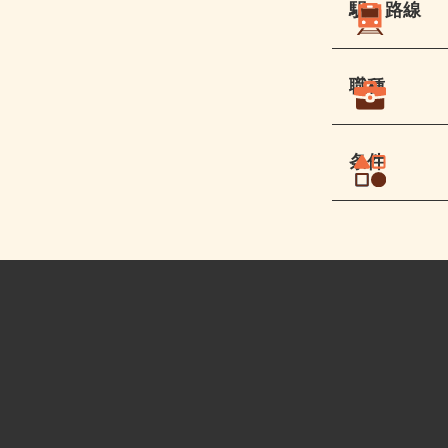
駅・路線
職種
条件