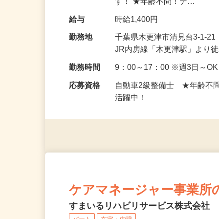
仕事内容
ガソリンスタンドの店舗で、
■ココがPoint！ ★週3
す！ ★年齢不問！デ…
給与
時給1,400円
勤務地
千葉県木更津市清見台3-1-
JR内房線「木更津駅」より徒
勤務時間
9：00～17：00 ※週3日
応募資格
自動車2級整備士 ★年齢不
活躍中！
ケアマネージャー事業所