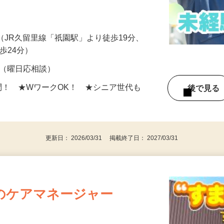
車検整備や24ヶ月点検などを行います。
日～OK！空いた日を使って無理なく勤務できま
21（JR久留里線「祇園駅」より徒歩19分、
歩24分）
～OK（曜日応相談）
問！ ★WワークOK！ ★シニア世代も
後で見
更新日： 2026/03/31 掲載終了日： 2027/03/31
のケアマネージャー