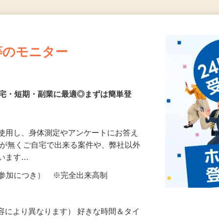
更新日： 2026/07/23 掲載終了日： 2026/08/30
等のモニター
在宅・短期・副業に最適◎まずは簡単登
を使用し、身体測定やアンケートにお答え
所が無くご自宅で出来る案件や、弊社以外
ざいます…
ター参加につき） ※完全出来高制