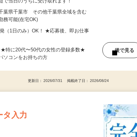
最短で当日のうちに受け取れます！
 千葉県千葉市 その他千葉県全域を含む
務可能(在宅OK)
単発（1日のみ）OK！ ★応募後、即お仕事
⇒★特に20代〜50代の女性の登録多数★
後で見
パソコンをお持ちの方
更新日： 2026/07/31 掲載終了日： 2026/08/24
ータ入力