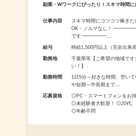
業務委託
登録制
在宅・内職
副業・Wワークにぴったり！スキマ時間に
仕事内容
スキマ時間にコツコツ稼ぎた
OK・ノルマなし！ ━━━━
です ━━━━━…
給与
時給1,500円以上（完全出来高
勤務地
千葉県等【ご希望の地域でオ
い！】
勤務時間
1日5分～好きな時間、空い
や短期～中長期まで…
応募資格
◎PC・スマートフォンをお
◎未経験者大歓迎！ ◎20代
◎年齢不問