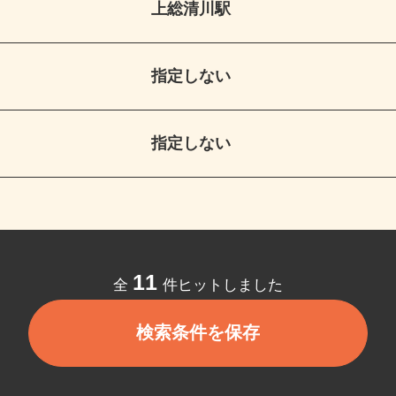
上総清川駅
指定しない
指定しない
11
全
件ヒットしました
検索条件を保存