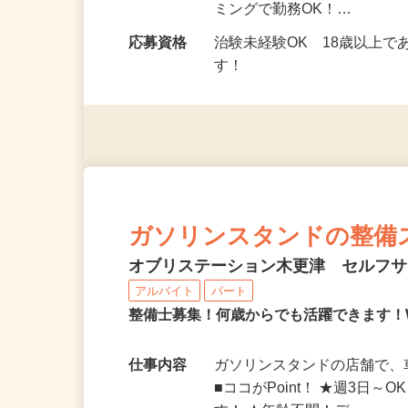
勤務時間
9：00～17：00（モニタ
ミングで勤務OK！…
応募資格
治験未経験OK 18歳以上
す！
ガソリンスタンドの整備
オブリステーション木更津 セルフ
アルバイト
パート
整備士募集！何歳からでも活躍できます！