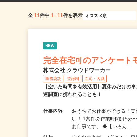
全
11
件中
1
-
11
件を表示
NEW
完全在宅可のアンケート
株式会社 クラウドワーカー
業務委託
登録制
在宅・内職
【空いた時間を有効活用】夏休みだけの単
連調査に携われることも！
仕事内容
おうちでお仕事ができる『
い！ 1案件の作業時間は5
お仕事です。 ◆【いろん…