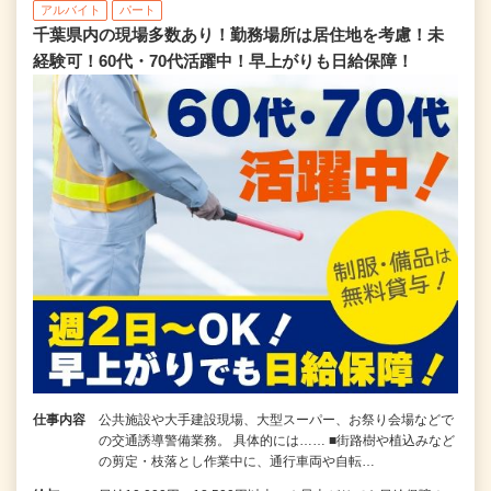
アルバイト
パート
千葉県内の現場多数あり！勤務場所は居住地を考慮！未
経験可！60代・70代活躍中！早上がりも日給保障！
仕事内容
公共施設や大手建設現場、大型スーパー、お祭り会場などで
の交通誘導警備業務。 具体的には…… ■街路樹や植込みなど
の剪定・枝落とし作業中に、通行車両や自転…