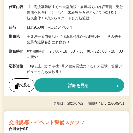
仕事内容
《 海浜幕張駅すぐの大型施設・展示場での施設警備・受付
業務をお任せ 》 ／／ 未経験から好きなだけ稼げる！
新規案件！4月からスタートした新施設 …
給与
日給9,600円〜日給14,400円
勤務地
千葉県千葉市美浜区（海浜幕張駅から徒歩5分） その他千
葉県内近隣各所に多数あり
勤務時間
■実働8時間 ・9：00～18：00 ・13：00～22：00 ・20：00
～翌5：…
応募資格
18歳以上（例外事由2号／警備業法による）未経験・警備デ
ビューさんも大歓迎！
詳細を見る
後で見る
更新日： 2026/07/29 掲載終了日： 2026/09/01
交通誘導・イベント警備スタッフ
合同会社STI