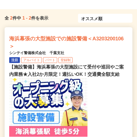
2
1
-
2
全
件中
件を表示
海浜幕張の大型施設での施設警備＜A3203200106
＞
シンテイ警備株式会社 千葉支社
注目
アルバイト
パート
登録制
【施設警備】海浜幕張の大型施設にて受付や巡回やご案
内業務★入社2か月限定！週払いOK！交通費全額支給