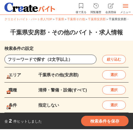
後で見る
閲覧履歴
会員登録
メニュー
クリエイトバイト・パート求人TOP
＞
千葉県
＞
千葉県その他
＞
千葉県安房郡
＞
千葉県安房郡・そ
千葉県安房郡・その他のバイト・求人情報
検索条件の設定
絞り込む
エリア
千葉県その他(安房郡)
選択
職種
清掃・警備・設備(すべて)
選択
条件
指定しない
選択
2
検索条件を保存
全
件ヒットしました