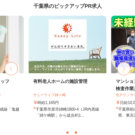
千葉県のピックアップPR求人
タッフ
有料老人ホームの施設管理
マンショ
検査作業
ー
サニーライフ姉ヶ崎
光テクノサ
時給1,165円
日給10,
/京成線「鬼越
千葉県市原市姉崎1800-4（JR内房線
千葉県柏
「姉ケ崎駅」から徒歩約1...
県、東京2