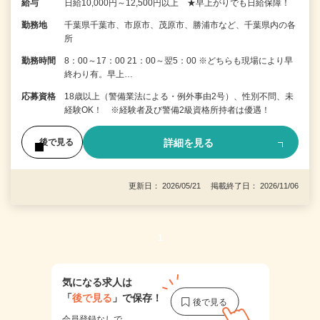
給与
日給10,000円～12,500円以上 ★早上がりでも日給保障！
勤務地
千葉県千葉市、市原市、茂原市、勝浦市など、千葉県内の各
所
勤務時間
8：00～17：00 21：00～翌5：00 ※どちらも現場により早
終わり有。早上…
応募資格
18歳以上（警備業法による・例外事由2号）、性別不問、未
経験OK！ ※経験者及び警備2級資格所持者は優遇！
詳細を見る
後で見る
更新日： 2026/05/21 掲載終了日： 2026/11/06
1
気になる求人は
「
後で見る
」で保存！
会員登録なしで、