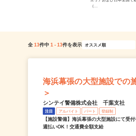
ご自宅※フルリモート勤
全国どこからでも在宅勤務OK（全国
エリアおよび日本全国で
47都道府県対応、転勤なし）
（...
全
13
件中
1
-
13
件を表示
海浜幕張の大型施設での施設警
＞
シンテイ警備株式会社 千葉支社
注目
アルバイト
パート
登録制
【施設警備】海浜幕張の大型施設にて受
週払いOK！交通費全額支給