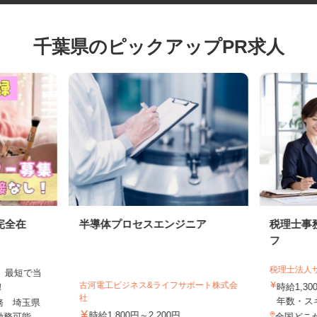
千葉県のピックアップPR求人
完全在
半導体プロセスエンジニア
税理士
フ
税理士法
は、最短で当
古河電工ビジネス&ライフサポート株式会
す！
時給1,
社
年数・