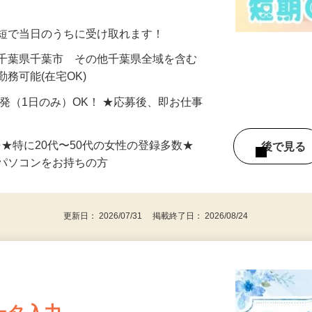
美容系モニター』として活躍してくださ
分〜10分程度。空いた時間を有効活用できる
最短で当日のうちに受け取れます！
 千葉県千葉市 その他千葉県全域を含む
務可能(在宅OK)
単発（1日のみ）OK！ ★応募後、即お仕事
⇒★特に20代〜50代の女性の登録多数★
後で見
パソコンをお持ちの方
更新日： 2026/07/31 掲載終了日： 2026/08/24