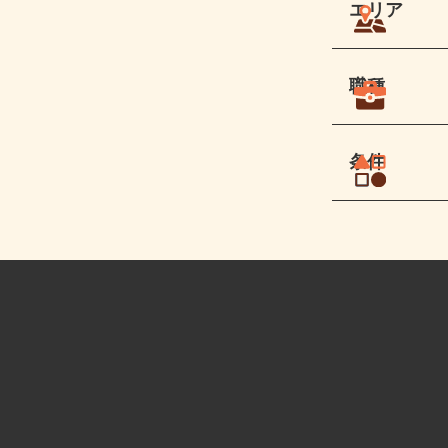
エリア
職種
条件