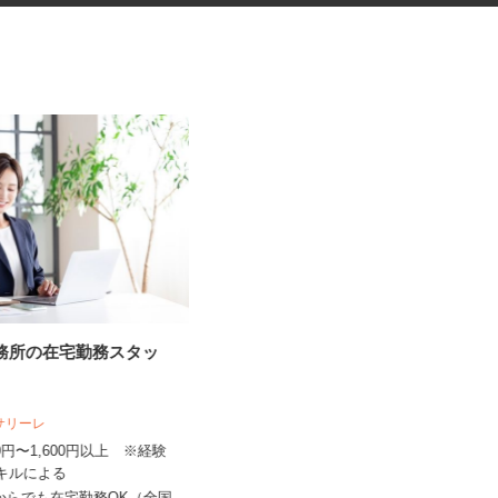
事務所の在宅勤務スタッ
アンケートモニター（完全在
宅）
株式会社 クラウドワーカー
人サリーレ
完全出来高制 ★謝礼は、最短で当
300円〜1,600円以上 ※経験
日のうちに受け取れます！
スキルによる