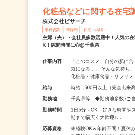
NEW
化粧品などに関する在宅
株式会社ビサーチ
業務委託
登録制
在宅・内職
主婦（夫）・会社員多数活躍中！人気の在
K！隙間時間に◎@千葉県
仕事内容
「このコスメ、自分の肌に
気になる…」 そんな気持ち
化粧品・健康食品・サプリ
給与
時給1,500円以上（完全出来高
勤務地
千葉県等 ◆勤務地多数♪ご
勤務時間
1日5分～OK！好きな時間や
期まで幅広く大歓迎♪…