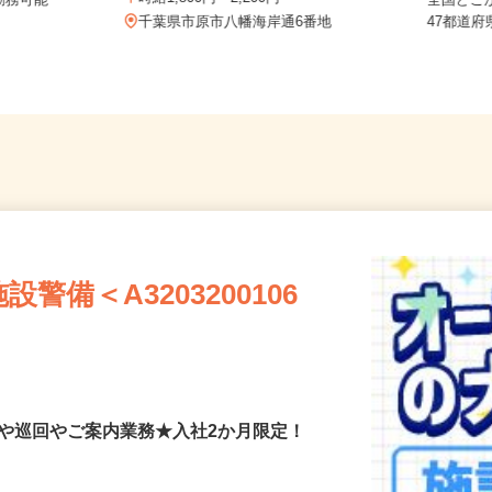
務 埼玉県
時給1,800円～2,200円
勤務可能
全国ど
千葉県市原市八幡海岸通6番地
47都
備＜A3203200106
付や巡回やご案内業務★入社2か月限定！