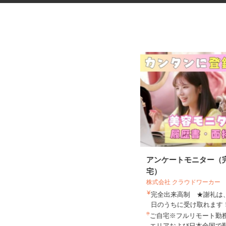
税理士事務所の在宅勤務スタッ
アンケートモニター（
フ
宅）
株式会社 クラウドワーカー
税理士法人サリーレ
完全出来高制 ★謝礼
時給1,300円〜1,600円以上 ※経験
日のうちに受け取れま
年数・スキルによる