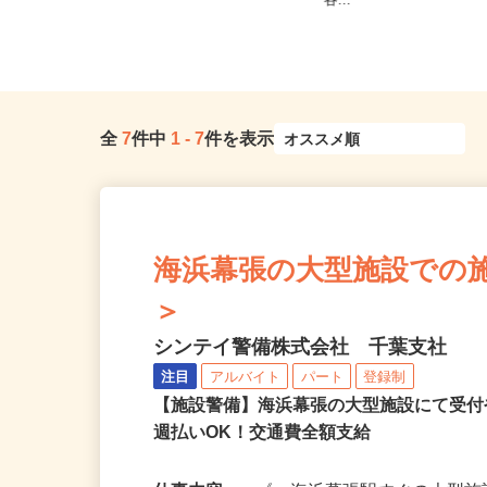
千葉県千葉市稲毛区 ★ご自宅から
内・埼玉県内・千葉県内
の通勤考慮＆直行直帰OK
各...
全
7
件中
1
-
7
件を表示
海浜幕張の大型施設での施設警
＞
シンテイ警備株式会社 千葉支社
注目
アルバイト
パート
登録制
【施設警備】海浜幕張の大型施設にて受
週払いOK！交通費全額支給