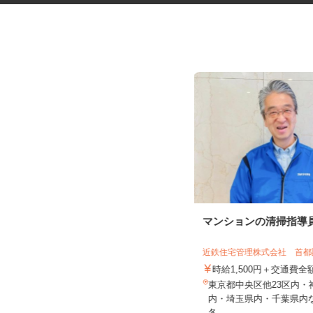
道路工事などの交通誘導スタッ
マンションの清掃指導
フ
日清警備東京株式会社 千葉支店
近鉄住宅管理株式会社 首
日給11,500円～13,210円＋交通費全
時給1,500円＋交通費
額支給 ★早上がりの...
東京都中央区他23区内