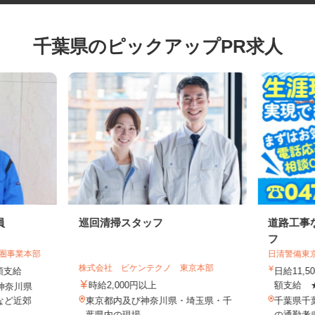
千葉県のピックアップPR求人
員
巡回清掃スタッフ
道路工
フ
都圏事業本部
日清警備
株式会社 ビケンテクノ 東京本部
全額支給
日給11
時給2,000円以上
額支給 
・神奈川県