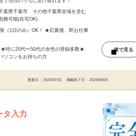
最短で当日のうちに受け取れます！
 千葉県千葉市 その他千葉県全域を含む
務可能(在宅OK)
単発（1日のみ）OK！ ★応募後、即お仕事
⇒★特に20代〜50代の女性の登録多数★
後で見
パソコンをお持ちの方
更新日： 2026/07/31 掲載終了日： 2026/08/24
ータ入力