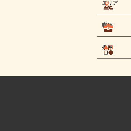
エリア
職種
条件