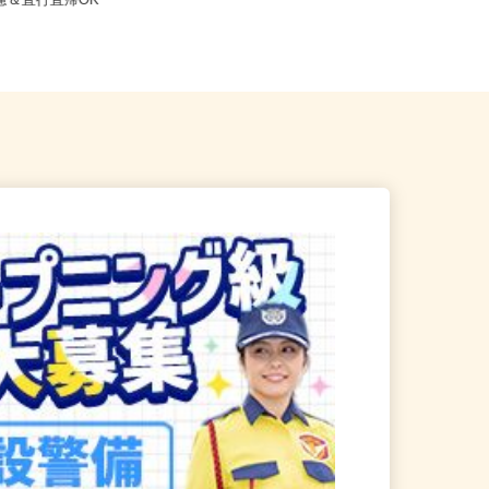
千葉市稲毛区 ★ご自宅から
内・埼玉県内・千葉県内など近郊
考慮＆直行直帰OK
各...