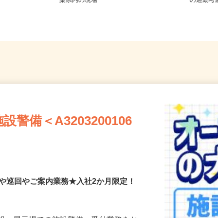
など近郊
東京都内及び神奈川県・埼玉県・千
千葉県
葉県内の現場
の通勤
備＜A3203200106
付や巡回やご案内業務★入社2か月限定！