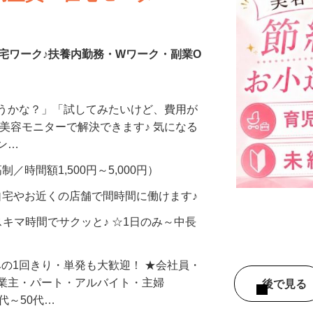
調査員・在宅モニター
宅ワーク♪扶養内勤務・Wワーク・副業O
合うかな？」「試してみたいけど、費用が
、美容モニターで解決できます♪ 気になる
メン…
制／時間額1,500円～5,000円）
自宅やお近くの店舗で間時間に働けます♪
スキマ時間でサクッと♪ ☆1日のみ～中長
みの1回きり・単発も大歓迎！ ★会社員・
事業主・パート・アルバイト・主婦