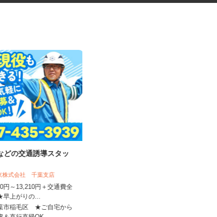
事などの交通誘導スタッ
マンションの清掃指導員
東京株式会社 千葉支店
近鉄住宅管理株式会社 首都圏事業本部
,500円～13,210円＋交通費全
時給1,500円＋交通費全額支給
★早上がりの...
東京都中央区他23区内・神奈川県