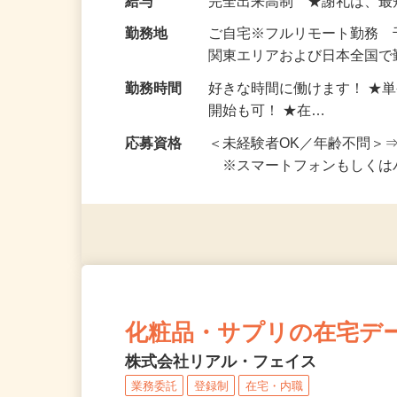
お仕事です。 ◆【いろん…
給与
完全出来高制 ★謝礼は、
勤務地
ご自宅※フルリモート勤務
関東エリアおよび日本全国で勤
勤務時間
好きな時間に働けます！ ★
開始も可！ ★在…
応募資格
＜未経験者OK／年齢不問＞
※スマートフォンもしくは
化粧品・サプリの在宅デ