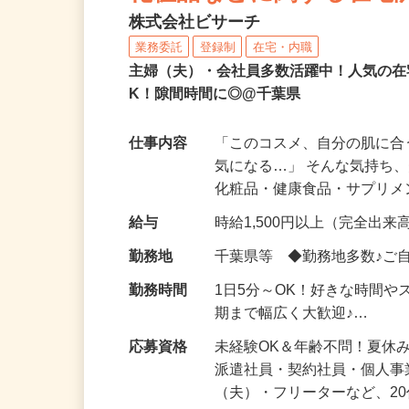
化粧品などに関する在宅
株式会社ビサーチ
業務委託
登録制
在宅・内職
主婦（夫）・会社員多数活躍中！人気の在
K！隙間時間に◎@千葉県
仕事内容
「このコスメ、自分の肌に
気になる…」 そんな気持ち
化粧品・健康食品・サプリ
給与
時給1,500円以上（完全出来高
勤務地
千葉県等 ◆勤務地多数♪ご
勤務時間
1日5分～OK！好きな時間や
期まで幅広く大歓迎♪…
応募資格
未経験OK＆年齢不問！夏休
派遣社員・契約社員・個人