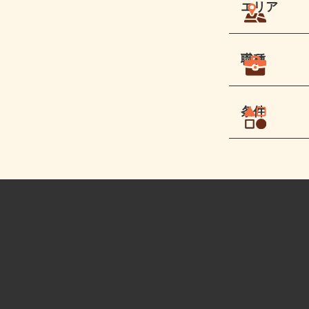
エリア
職種
条件