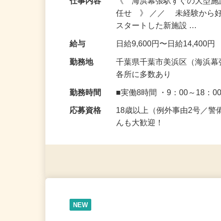
仕事内容
《 海浜幕張駅すぐの大型
任せ 》 ／／ 未経験から
スタートした新施設 …
給与
日給9,600円〜日給14,400円
勤務地
千葉県千葉市美浜区（海浜幕
各所に多数あり
勤務時間
■実働8時間 ・9：00～18：0
応募資格
18歳以上（例外事由2号／
んも大歓迎！