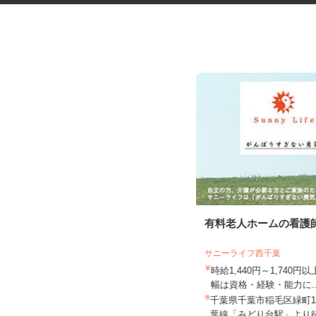
振袖・袴レンタル、フォトスタ
有料老人ホームの看護
ジオの運営スタッ...
サニーライフ西千葉
KIMONO＆ 千葉店舗 ／株式会社アニ
バーサリー
時給1,440円～1,740
時給1,230円～1,330円以上＋手当
幅は資格・経験・能力に.
千葉県船橋市本町（JR・東武野田線
千葉県千葉市稲毛区緑町1-