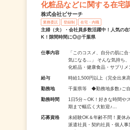
NEW
化粧品などに関する在宅
株式会社ビサーチ
業務委託
登録制
在宅・内職
主婦（夫）・会社員多数活躍中！人気の在
K！隙間時間に◎@千葉県
仕事内容
「このコスメ、自分の肌に
気になる…」 そんな気持ち
化粧品・健康食品・サプリ
給与
時給1,500円以上（完全出来高
勤務地
千葉県等 ◆勤務地多数♪ご
勤務時間
1日5分～OK！好きな時間や
期まで幅広く大歓迎♪…
応募資格
未経験OK＆年齢不問！夏休