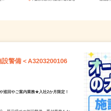
...
千葉県市原市八幡海岸通6番地
「船橋駅
備＜A3203200106
付や巡回やご案内業務★入社2か月限定！