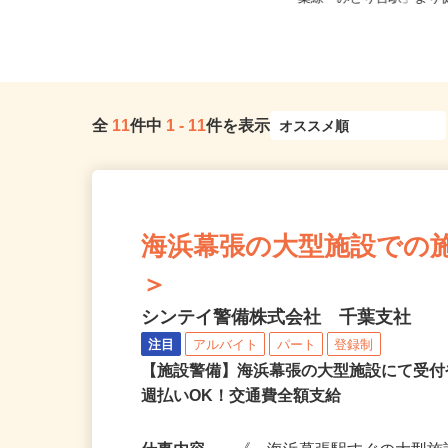
「船橋駅」より徒歩5分）/千葉...
葉線「みどり台駅」より徒
全
11
件中
1
-
11
件を表示
海浜幕張の大型施設での施設警
＞
シンテイ警備株式会社 千葉支社
注目
アルバイト
パート
登録制
【施設警備】海浜幕張の大型施設にて受
週払いOK！交通費全額支給