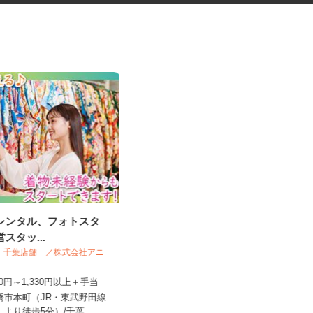
袴レンタル、フォトスタ
有料老人ホームの看護師
営スタッ...
サニーライフ西千葉
NO＆ 千葉店舗 ／株式会社アニ
ー
時給1,440円～1,740円以上 ※給与
,230円～1,330円以上＋手当
幅は資格・経験・能力に...
船橋市本町（JR・東武野田線
千葉県千葉市稲毛区緑町1-3-4/京成千