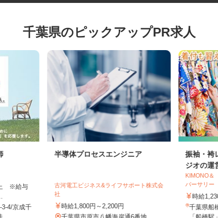
千葉県のピックアップPR求人
師
半導体プロセスエンジニア
振袖・
ジオの運
KIMO
バーサリ
古河電工ビジネス&ライフサポート株式会
円以上 ※給与
社
..
時給1
時給1,800円～2,200円
3-4/京成千
千葉県