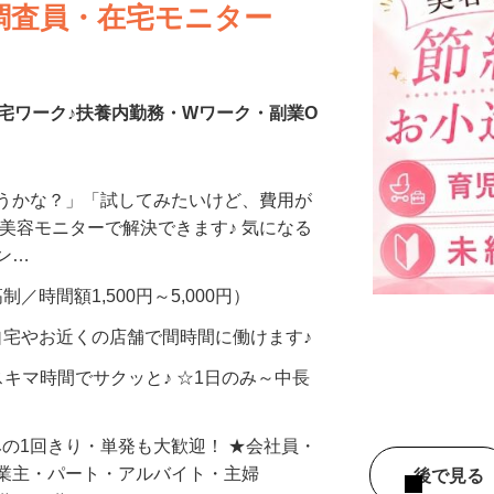
調査員・在宅モニター
宅ワーク♪扶養内勤務・Wワーク・副業O
合うかな？」「試してみたいけど、費用が
、美容モニターで解決できます♪ 気になる
メン…
制／時間額1,500円～5,000円）
自宅やお近くの店舗で間時間に働けます♪
スキマ時間でサクッと♪ ☆1日のみ～中長
みの1回きり・単発も大歓迎！ ★会社員・