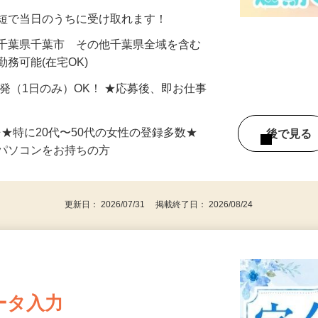
分〜10分程度。空いた時間を有効活用できる
最短で当日のうちに受け取れます！
 千葉県千葉市 その他千葉県全域を含む
務可能(在宅OK)
単発（1日のみ）OK！ ★応募後、即お仕事
⇒★特に20代〜50代の女性の登録多数★
後で見
パソコンをお持ちの方
更新日： 2026/07/31 掲載終了日： 2026/08/24