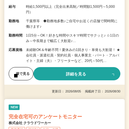
給与
時給1,500円以上（完全出来高制／時間額1,500円～5,000
円）
勤務地
千葉県等 ◆勤務地多数♪ご自宅やお近くの店舗で間時間に
働けます♪
勤務時間
1日5分～OK！好きな時間やスキマ時間でサクッと♪ ☆1日の
み～中長期まで幅広く大歓迎♪…
応募資格
未経験OK＆年齢不問！夏休みの1回きり・単発も大歓迎！ ★
会社員・派遣社員・契約社員・個人事業主・パート・アルバ
イト・主婦（夫）・フリーターなど、20代～50代…
詳細を見る
後で見る
更新日： 2026/08/05 掲載終了日： 2026/08/30
NEW
完全在宅可のアンケートモニター
株式会社 クラウドワーカー