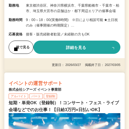
勤務地
東京都渋谷区、神奈川県横浜市、千葉県船橋市・千葉市・柏
市、埼玉県大宮市の店舗ほか・都下周辺エリアの催事会場
勤務時間
9：00～18：00(実働8時間) ※日により相談可能 ★土日祝
のみ（催事開催の時期限定）…
応募資格
接客・販売経験者歓迎／未経験の方もOK
詳細を見る
後で見る
更新日： 2026/03/27 掲載終了日： 2027/03/05
イベントの運営サポート
株式会社シアーズ イベント事業部
アルバイト
パート
登録制
短期・単発OK（登録制）！コンサート・フェス・ライブ
会場などでのお仕事！【日給3万円×日払いOK】