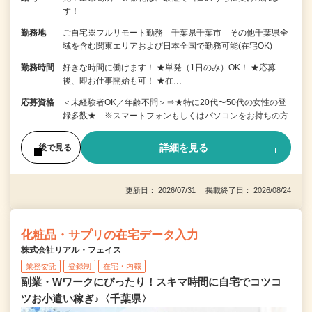
す！
勤務地
ご自宅※フルリモート勤務 千葉県千葉市 その他千葉県全
域を含む関東エリアおよび日本全国で勤務可能(在宅OK)
勤務時間
好きな時間に働けます！ ★単発（1日のみ）OK！ ★応募
後、即お仕事開始も可！ ★在…
応募資格
＜未経験者OK／年齢不問＞⇒★特に20代〜50代の女性の登
録多数★ ※スマートフォンもしくはパソコンをお持ちの方
詳細を見る
後で見る
更新日： 2026/07/31 掲載終了日： 2026/08/24
化粧品・サプリの在宅データ入力
株式会社リアル・フェイス
業務委託
登録制
在宅・内職
副業・Wワークにぴったり！スキマ時間に自宅でコツコ
ツお小遣い稼ぎ♪〈千葉県〉