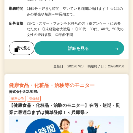
勤務時間
1日5分～好きな時間、空いている時間に働けます！ ☆1回の
みの単発や短期～中長期まで…
応募資格
◎PC・スマートフォンをお持ちの方（※アンケートに必要
なため） ◎未経験者大歓迎！ ◎20代、30代、40代、50代の
女性の登録多数 ◎年齢不問
詳細を見る
後で見る
更新日： 2026/07/23 掲載終了日： 2026/08/30
健康食品・化粧品・治験等のモニター
株式会社SOUKEN
業務委託
登録制
【健康食品・化粧品・治験のモニター】在宅・短期・副
業に最適◎まずは簡単登録！＜兵庫県＞