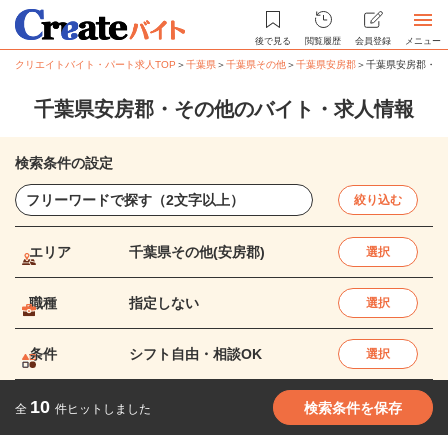
後で見る
閲覧履歴
会員登録
メニュー
クリエイトバイト・パート求人TOP
＞
千葉県
＞
千葉県その他
＞
千葉県安房郡
＞
千葉県安房郡・そ
千葉県安房郡・その他のバイト・求人情報
検索条件の設定
絞り込む
エリア
千葉県その他(安房郡)
選択
職種
指定しない
選択
条件
シフト自由・相談OK
選択
10
検索条件を保存
全
件ヒットしました