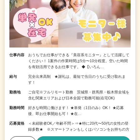
仕事内容
おうちでお仕事ができる『美容系モニター』として活躍して
ください！ 1案件の作業時間は5分〜10分程度。空いた時間
を有効活用できるお仕事です。 ◆【いろん…
給与
完全出来高制 ★謝礼は、最短で当日のうちに受け取れま
す！
勤務地
ご自宅※フルリモート勤務 茨城県・群馬県・栃木県全域を
含む関東エリアおよび日本全国で勤務可能(在宅OK)
勤務時間
好きな時間に働けます！ ★単発（1日のみ）OK！ ★応募
後、即お仕事開始も可！ ★在…
応募資格
＜未経験者OK／年齢不問＞⇒★特に20代〜50代の女性の登
録多数★ ※スマートフォンもしくはパソコンをお持ちの方