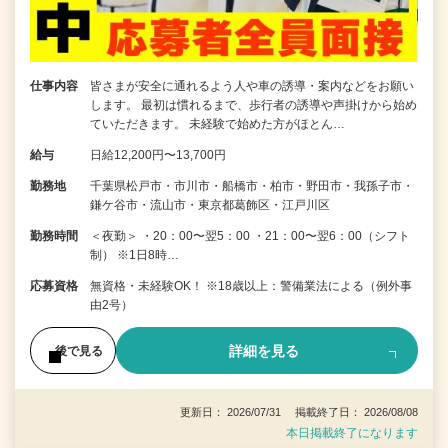
仕事内容
皆さまが安全に通れるよう人や車の誘導・案内などをお願い
します。 最初は慣れるまで、歩行者の誘導や声掛けから始め
ていただきます。 未経験で始めた方がほとん…
給与
日給12,200円〜13,700円
勤務地
千葉県松戸市・市川市・船橋市・柏市・野田市・我孫子市・
鎌ケ谷市・流山市・東京都葛飾区・江戸川区
勤務時間
＜夜勤＞ ・20：00〜翌5：00 ・21：00〜翌6：00（シフト
制） ※1日8時…
応募資格
無資格・未経験OK！ ※18歳以上：警備業法による（例外事
由2号）
詳細を見る
後で見る
更新日： 2026/07/31 掲載終了日： 2026/08/08
本日掲載終了になります