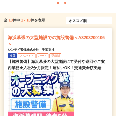
10
1
-
10
全
件中
件を表示
海浜幕張の大型施設での施設警備＜A3203200106
＞
シンテイ警備株式会社 千葉支社
注目
アルバイト
パート
登録制
【施設警備】海浜幕張の大型施設にて受付や巡回やご案
内業務★入社2か月限定！週払いOK！交通費全額支給