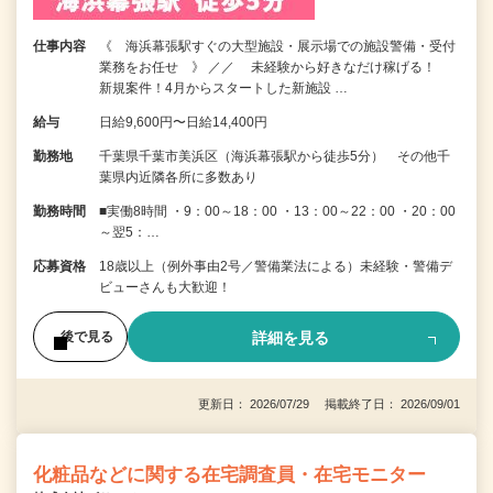
仕事内容
《 海浜幕張駅すぐの大型施設・展示場での施設警備・受付
業務をお任せ 》 ／／ 未経験から好きなだけ稼げる！
新規案件！4月からスタートした新施設 …
給与
日給9,600円〜日給14,400円
勤務地
千葉県千葉市美浜区（海浜幕張駅から徒歩5分） その他千
葉県内近隣各所に多数あり
勤務時間
■実働8時間 ・9：00～18：00 ・13：00～22：00 ・20：00
～翌5：…
応募資格
18歳以上（例外事由2号／警備業法による）未経験・警備デ
ビューさんも大歓迎！
詳細を見る
後で見る
更新日： 2026/07/29 掲載終了日： 2026/09/01
化粧品などに関する在宅調査員・在宅モニター