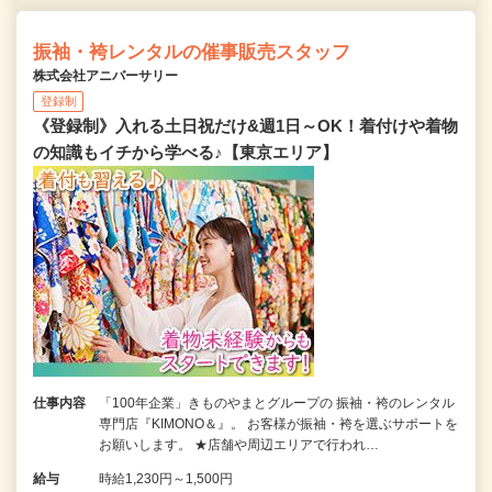
振袖・袴レンタルの催事販売スタッフ
株式会社アニバーサリー
登録制
《登録制》入れる土日祝だけ&週1日～OK！着付けや着物
の知識もイチから学べる♪【東京エリア】
仕事内容
「100年企業」きものやまとグループの 振袖・袴のレンタル
専門店『KIMONO＆』。 お客様が振袖・袴を選ぶサポートを
お願いします。 ★店舗や周辺エリアで行われ…
給与
時給1,230円～1,500円