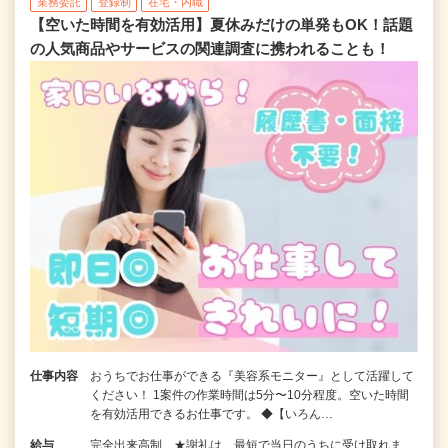
業務委託
登録制
在宅・内職
【空いた時間を有効活用】夏休みだけの単発もOK！話題
の人気商品やサービスの関連調査に携われることも！
仕事内容
おうちでお仕事ができる『美容系モニター』として活躍して
ください！ 1案件の作業時間は5分〜10分程度。空いた時間
を有効活用できるお仕事です。 ◆【いろん…
給与
完全出来高制 ★謝礼は、最短で当日のうちに受け取れま