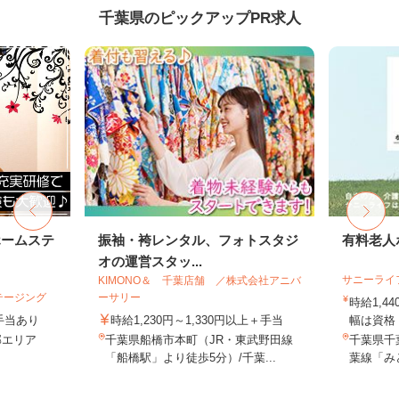
千葉県のピックアップPR求人
ホームステ
振袖・袴レンタル、フォトスタジ
有料老人
オの運営スタッ...
サニーライ
KIMONO＆ 千葉店舗 ／株式会社アニバ
テージング
ーサリー
時給1,4
＋手当あり
時給1,230円～1,330円以上＋手当
幅は資格・
近郊エリア
千葉県船橋市本町（JR・東武野田線
千葉県千葉
「船橋駅」より徒歩5分）/千葉...
葉線「み