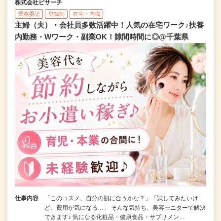
株式会社ビサーチ
業務委託
登録制
在宅・内職
主婦（夫）・会社員多数活躍中！人気の在宅ワーク♪扶養
内勤務・Wワーク・副業OK！隙間時間に◎@千葉県
仕事内容
「このコスメ、自分の肌に合うかな？」「試してみたいけ
ど、費用が気になる…」 そんな気持ち、美容モニターで解決
できます♪ 気になる化粧品・健康食品・サプリメン…