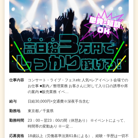
仕事内容
コンサート・ライブ・フェスetc 人気×レアイベント会場での
お仕事 ■案内／整理業務 お客さんに対して入り口の誘導や席
の案内 ■販売業務 イベ…
給与
日給30,000円+交通費※深夜手当含む
勤務地
東京都／千葉県
勤務時間
23：00～翌23：00の間（休憩あり） ※イベントによって、
時間帯の変動あり ※一定…
応募資格
18歳以上（労働基準法第61条による）、経験・学歴は一切不