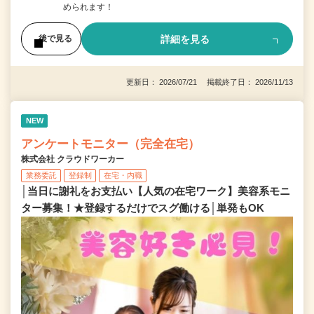
められます！
詳細を見る
後で見る
更新日： 2026/07/21 掲載終了日： 2026/11/13
NEW
アンケートモニター（完全在宅）
株式会社 クラウドワーカー
業務委託
登録制
在宅・内職
│当日に謝礼をお支払い【人気の在宅ワーク】美容系モニ
ター募集！★登録するだけでスグ働ける│単発もOK