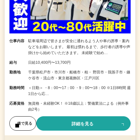
仕事内容
駐車場周辺で皆さまが安全に通れるよう人や車の誘導・案内
などをお願いします。 最初は慣れるまで、歩行者の誘導や声
掛けから始めていただきます。 未経験で始め…
給与
日給10,400円〜13,700円
勤務地
千葉県松戸市・市川市・船橋市・柏・ 野田市・我孫子市・鎌
ケ谷市・流山市・東京都葛飾区・江戸川区
勤務時間
＜日勤＞ ・8：00〜17：00 ・9：00〜18：00 ※1日8時間 週
1日から応…
応募資格
無資格・未経験OK！ ※18歳以上：警備業法による（例外事
由2号）
詳細を見る
後で見る