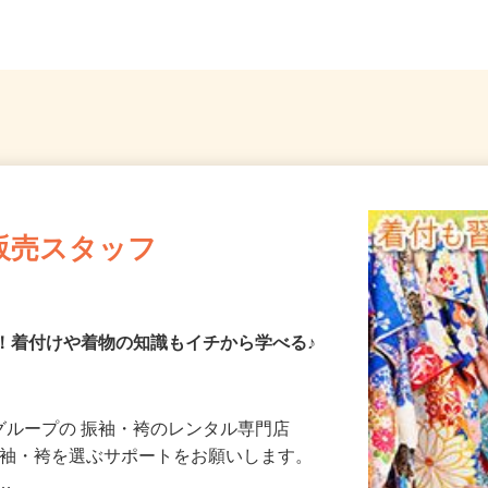
務
各...
隣各所
販売スタッフ
K！着付けや着物の知識もイチから学べる♪
とグループの 振袖・袴のレンタル専門店
様が振袖・袴を選ぶサポートをお願いします。