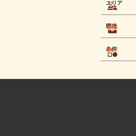
エリア
職種
条件