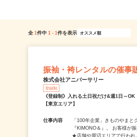
隣各所に多数勤務地あり
宅 ※フルリモート勤
全
1
件中
1
-
1
件を表示
振袖・袴レンタルの催事
株式会社アニバーサリー
登録制
《登録制》入れる土日祝だけ&週1日～O
【東京エリア】
仕事内容
「100年企業」きものやま
『KIMONO＆』。 お客