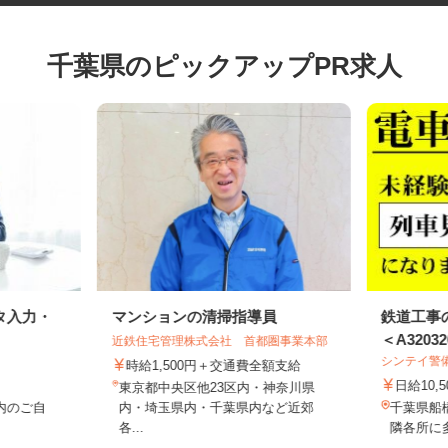
千葉県のピックアップPR求人
タ入力・
マンションの清掃指導員
鉄道工
＜A3203
近鉄住宅管理株式会社 首都圏事業本部
シンテイ
時給1,500円＋交通費全額支給
日給10
東京都中央区他23区内・神奈川県
県内のご自
内・埼玉県内・千葉県内など近郊
千葉県