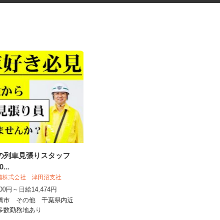
事の列車見張りスタッフ
ネットショップのデータ入力・
20...
商品登録および発...
警備株式会社 津田沼支社
合同会社Re Start
,500円～日給14,474円
完全出来高制
船橋市 その他 千葉県内近
千葉県千葉市、他千葉県内のご自