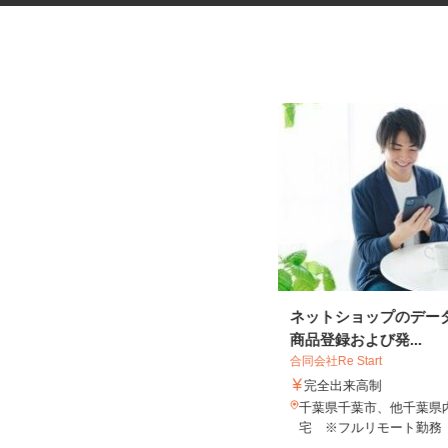
鉄道工事の列車見張りスタッフ
ネットショップのデー
＜A320320...
商品登録および発...
シンテイ警備株式会社 津田沼支社
合同会社Re Start
日給10,500円～日給14,474円
完全出来高制
千葉県船橋市 その他 千葉県内近
千葉県千葉市、他千葉