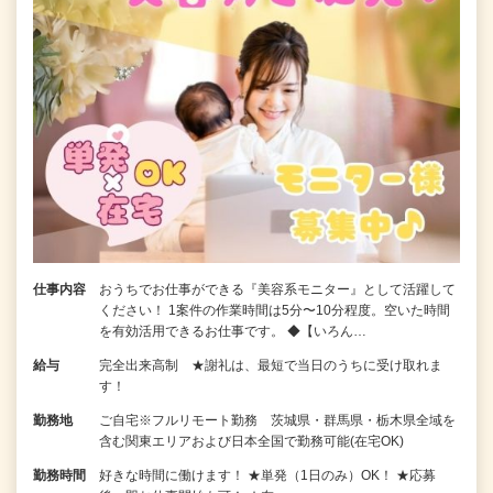
仕事内容
おうちでお仕事ができる『美容系モニター』として活躍して
ください！ 1案件の作業時間は5分〜10分程度。空いた時間
を有効活用できるお仕事です。 ◆【いろん…
給与
完全出来高制 ★謝礼は、最短で当日のうちに受け取れま
す！
勤務地
ご自宅※フルリモート勤務 茨城県・群馬県・栃木県全域を
含む関東エリアおよび日本全国で勤務可能(在宅OK)
勤務時間
好きな時間に働けます！ ★単発（1日のみ）OK！ ★応募