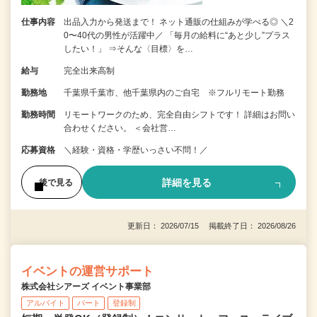
仕事内容
出品入力から発送まで！ ネット通販の仕組みが学べる◎ ＼2
0〜40代の男性が活躍中／ 「毎月の給料に“あと少し”プラス
したい！」 ⇒そんな〈目標〉を…
給与
完全出来高制
勤務地
千葉県千葉市、他千葉県内のご自宅 ※フルリモート勤務
勤務時間
リモートワークのため、完全自由シフトです！ 詳細はお問い
合わせください。 ＜会社営…
応募資格
＼経験・資格・学歴いっさい不問！／
詳細を見る
後で見る
更新日： 2026/07/15 掲載終了日： 2026/08/26
イベントの運営サポート
株式会社シアーズ イベント事業部
アルバイト
パート
登録制