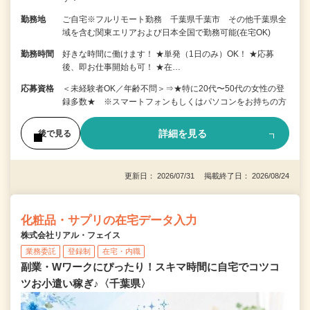
勤務地
ご自宅※フルリモート勤務 千葉県千葉市 その他千葉県全
域を含む関東エリアおよび日本全国で勤務可能(在宅OK)
勤務時間
好きな時間に働けます！ ★単発（1日のみ）OK！ ★応募
後、即お仕事開始も可！ ★在…
応募資格
＜未経験者OK／年齢不問＞⇒★特に20代〜50代の女性の登
録多数★ ※スマートフォンもしくはパソコンをお持ちの方
詳細を見る
後で見る
更新日： 2026/07/31 掲載終了日： 2026/08/24
化粧品・サプリの在宅データ入力
株式会社リアル・フェイス
業務委託
登録制
在宅・内職
副業・Wワークにぴったり！スキマ時間に自宅でコツコ
ツお小遣い稼ぎ♪〈千葉県〉