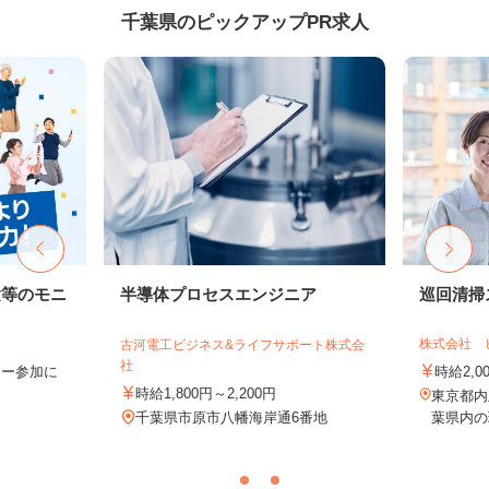
千葉県のピックアップPR求人
験等のモニ
半導体プロセスエンジニア
巡回清掃
株式会社 
古河電工ビジネス&ライフサポート株式会
社
ター参加に
時給2,0
時給1,800円～2,200円
東京都内
千葉県市原市八幡海岸通6番地
葉県内の