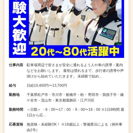
仕事内容
駐車場周辺で皆さまが安全に通れるよう人や車の誘導・案内
などをお願いします。 最初は慣れるまで、歩行者の誘導や声
掛けから始めていただきます。 未経験で始め…
給与
日給10,400円〜13,700円
勤務地
千葉県松戸市・市川市・船橋市・柏・ 野田市・我孫子市・鎌
ケ谷市・流山市・東京都葛飾区・江戸川区
勤務時間
＜日勤＞ ・8：00〜17：00 ・9：00〜18：00 ※1日8時間 週
1日から応…
応募資格
無資格・未経験OK！ ※18歳以上：警備業法による（例外事
由2号）