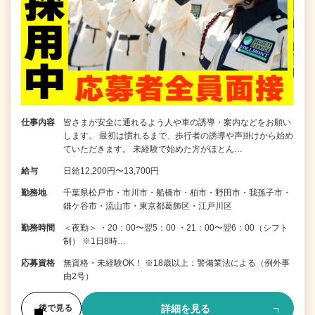
仕事内容
皆さまが安全に通れるよう人や車の誘導・案内などをお願い
します。 最初は慣れるまで、歩行者の誘導や声掛けから始め
ていただきます。 未経験で始めた方がほとん…
給与
日給12,200円〜13,700円
勤務地
千葉県松戸市・市川市・船橋市・柏市・野田市・我孫子市・
鎌ケ谷市・流山市・東京都葛飾区・江戸川区
勤務時間
＜夜勤＞ ・20：00〜翌5：00 ・21：00〜翌6：00（シフト
制） ※1日8時…
応募資格
無資格・未経験OK！ ※18歳以上：警備業法による（例外事
由2号）
詳細を見る
後で見る