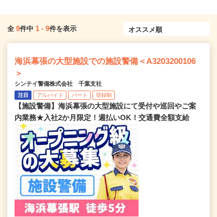
9
1
-
9
全
件中
件を表示
海浜幕張の大型施設での施設警備＜A3203200106
＞
シンテイ警備株式会社 千葉支社
注目
アルバイト
パート
登録制
【施設警備】海浜幕張の大型施設にて受付や巡回やご案
内業務★入社2か月限定！週払いOK！交通費全額支給