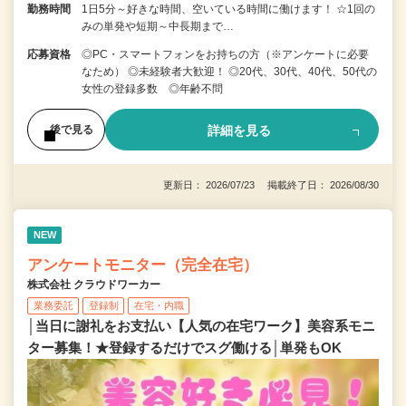
勤務時間
1日5分～好きな時間、空いている時間に働けます！ ☆1回の
みの単発や短期～中長期まで…
応募資格
◎PC・スマートフォンをお持ちの方（※アンケートに必要
なため） ◎未経験者大歓迎！ ◎20代、30代、40代、50代の
女性の登録多数 ◎年齢不問
詳細を見る
後で見る
更新日： 2026/07/23 掲載終了日： 2026/08/30
NEW
アンケートモニター（完全在宅）
株式会社 クラウドワーカー
業務委託
登録制
在宅・内職
│当日に謝礼をお支払い【人気の在宅ワーク】美容系モニ
ター募集！★登録するだけでスグ働ける│単発もOK