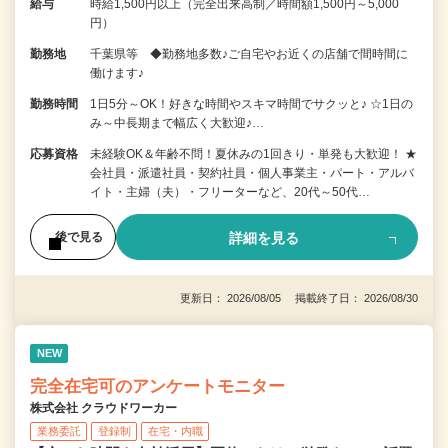
給与
時給1,500円以上（完全出来高制／時間額1,500円～5,000
円）
勤務地
千葉県等 ◆勤務地多数♪ご自宅やお近くの店舗で間時間に
働けます♪
勤務時間
1日5分～OK！好きな時間やスキマ時間でサクッと♪ ☆1日の
み～中長期まで幅広く大歓迎♪…
応募資格
未経験OK＆年齢不問！夏休みの1回きり・単発も大歓迎！ ★
会社員・派遣社員・契約社員・個人事業主・パート・アルバ
イト・主婦（夫）・フリーターなど、20代～50代…
詳細を見る
後で見る
更新日： 2026/08/05 掲載終了日： 2026/08/30
NEW
完全在宅可のアンケートモニター
株式会社 クラウドワーカー
業務委託
登録制
在宅・内職