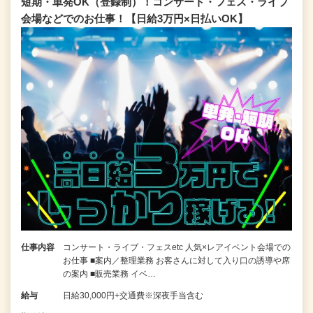
短期・単発OK（登録制）！コンサート・フェス・ライブ
会場などでのお仕事！【日給3万円×日払いOK】
仕事内容
コンサート・ライブ・フェスetc 人気×レアイベント会場での
お仕事 ■案内／整理業務 お客さんに対して入り口の誘導や席
の案内 ■販売業務 イベ…
給与
日給30,000円+交通費※深夜手当含む