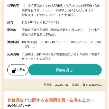
仕事内容
《 海浜幕張駅すぐの大型施設・展示場での施設警備・受付
業務をお任せ 》 ／／ 未経験から好きなだけ稼げる！
新規案件！4月からスタートした新施設 …
給与
日給9,600円〜日給14,400円
勤務地
千葉県千葉市美浜区（海浜幕張駅から徒歩5分） その他千
葉県内近隣各所に多数あり
勤務時間
■実働8時間 ・9：00～18：00 ・13：00～22：00 ・20：00
～翌5：…
応募資格
18歳以上（例外事由2号／警備業法による）未経験・警備デ
ビューさんも大歓迎！
詳細を見る
後で見る
更新日： 2026/07/29 掲載終了日： 2026/09/01
化粧品などに関する在宅調査員・在宅モニター
株式会社ビサーチ