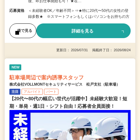
後、即お仕事開始も可！ ★在…
応募資格
＜未経験者OK／年齢不問＞⇒★特に20代〜50代の女性の登
録多数★ ※スマートフォンもしくはパソコンをお持ちの方
詳細を見る
後で見る
更新日： 2026/07/31 掲載終了日： 2026/08/24
NEW
駐車場周辺で案内誘導スタッフ
株式会社VOLLMONTセキュリティサービス 松戸支社（駐車場）
注目
アルバイト
パート
【20代〜80代の幅広い世代が活躍中】未経験大歓迎！短
期・単発・週1日・シフト自由！応募者全員面接！