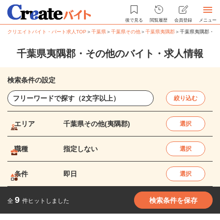
後で見る
閲覧履歴
会員登録
メニュー
クリエイトバイト・パート求人TOP
＞
千葉県
＞
千葉県その他
＞
千葉県夷隅郡
＞
千葉県夷隅郡・そ
千葉県夷隅郡・その他のバイト・求人情報
検索条件の設定
絞り込む
エリア
千葉県その他(夷隅郡)
選択
職種
指定しない
選択
条件
即日
選択
9
検索条件を保存
全
件ヒットしました