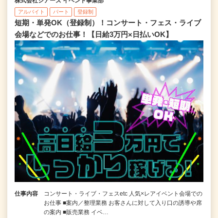
株式会社シアーズ イベント事業部
アルバイト
パート
登録制
短期・単発OK（登録制）！コンサート・フェス・ライブ
会場などでのお仕事！【日給3万円×日払いOK】
仕事内容
コンサート・ライブ・フェスetc 人気×レアイベント会場での
お仕事 ■案内／整理業務 お客さんに対して入り口の誘導や席
の案内 ■販売業務 イベ…