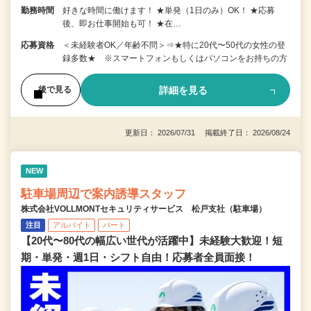
勤務時間
好きな時間に働けます！ ★単発（1日のみ）OK！ ★応募
後、即お仕事開始も可！ ★在…
応募資格
＜未経験者OK／年齢不問＞⇒★特に20代〜50代の女性の登
録多数★ ※スマートフォンもしくはパソコンをお持ちの方
詳細を見る
後で見る
更新日： 2026/07/31 掲載終了日： 2026/08/24
NEW
駐車場周辺で案内誘導スタッフ
株式会社VOLLMONTセキュリティサービス 松戸支社（駐車場）
注目
アルバイト
パート
【20代〜80代の幅広い世代が活躍中】未経験大歓迎！短
期・単発・週1日・シフト自由！応募者全員面接！