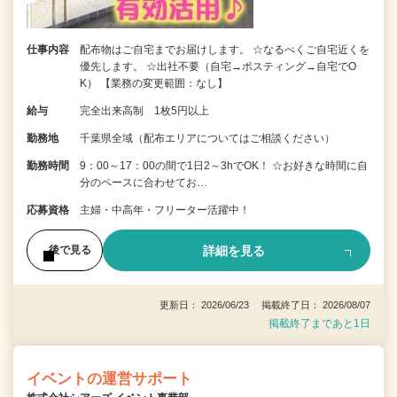
仕事内容
配布物はご自宅までお届けします。 ☆なるべくご自宅近くを
優先します。 ☆出社不要（自宅→ポスティング→自宅でO
K） 【業務の変更範囲：なし】
給与
完全出来高制 1枚5円以上
勤務地
千葉県全域（配布エリアについてはご相談ください）
勤務時間
9：00～17：00の間で1日2～3hでOK！ ☆お好きな時間に自
分のペースに合わせてお…
応募資格
主婦・中高年・フリーター活躍中！
詳細を見る
後で見る
更新日： 2026/06/23 掲載終了日： 2026/08/07
掲載終了まであと1日
イベントの運営サポート