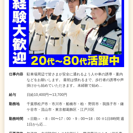
仕事内容
駐車場周辺で皆さまが安全に通れるよう人や車の誘導・案内
などをお願いします。 最初は慣れるまで、歩行者の誘導や声
掛けから始めていただきます。 未経験で始め…
給与
日給10,400円〜13,700円
勤務地
千葉県松戸市・市川市・船橋市・柏・ 野田市・我孫子市・鎌
ケ谷市・流山市・東京都葛飾区・江戸川区
勤務時間
＜日勤＞ ・8：00〜17：00 ・9：00〜18：00 ※1日8時間 週
1日から応…