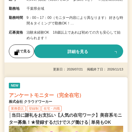
勤務地
千葉県全域
勤務時間
9：00～17：00（モニター内容により異なります） 好きな時
間＆タイミングで勤務OK！…
応募資格
治験未経験OK 18歳以上であれば初めての方も安心して始
められます！
詳細を見る
後で見る
更新日： 2026/07/21 掲載終了日： 2026/11/13
NEW
アンケートモニター（完全在宅）
株式会社 クラウドワーカー
業務委託
登録制
在宅・内職
│当日に謝礼をお支払い【人気の在宅ワーク】美容系モニ
ター募集！★登録するだけでスグ働ける│単発もOK