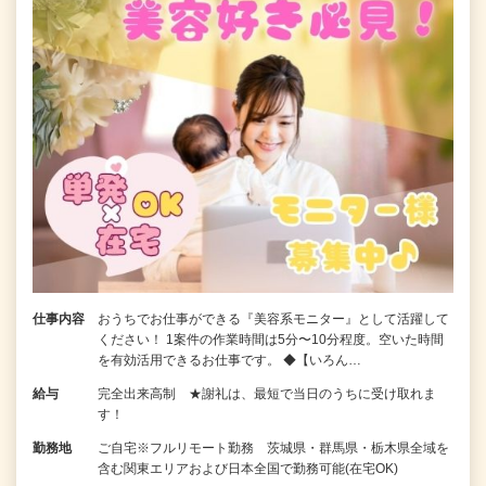
仕事内容
おうちでお仕事ができる『美容系モニター』として活躍して
ください！ 1案件の作業時間は5分〜10分程度。空いた時間
を有効活用できるお仕事です。 ◆【いろん…
給与
完全出来高制 ★謝礼は、最短で当日のうちに受け取れま
す！
勤務地
ご自宅※フルリモート勤務 茨城県・群馬県・栃木県全域を
含む関東エリアおよび日本全国で勤務可能(在宅OK)