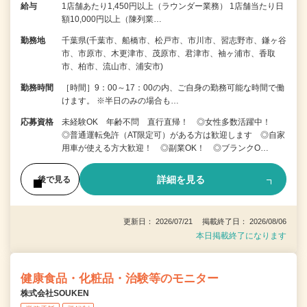
給与
1店舗あたり1,450円以上（ラウンダー業務） 1店舗当たり日
額10,000円以上（陳列業…
勤務地
千葉県(千葉市、船橋市、松戸市、市川市、習志野市、鎌ヶ谷
市、市原市、木更津市、茂原市、君津市、袖ヶ浦市、香取
市、柏市、流山市、浦安市)
勤務時間
［時間］9：00～17：00の内、ご自身の勤務可能な時間で働
けます。 ※半日のみの場合も…
応募資格
未経験OK 年齢不問 直行直帰！ ◎女性多数活躍中！
◎普通運転免許（AT限定可）がある方は歓迎します ◎自家
用車が使える方大歓迎！ ◎副業OK！ ◎ブランクO…
詳細を見る
後で見る
更新日： 2026/07/21 掲載終了日： 2026/08/06
本日掲載終了になります
健康食品・化粧品・治験等のモニター
株式会社SOUKEN