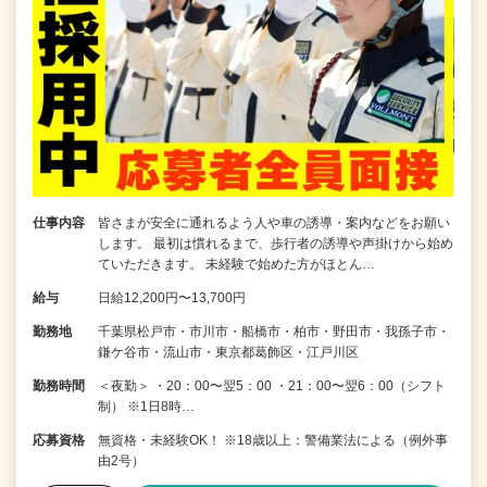
仕事内容
皆さまが安全に通れるよう人や車の誘導・案内などをお願い
します。 最初は慣れるまで、歩行者の誘導や声掛けから始め
ていただきます。 未経験で始めた方がほとん…
給与
日給12,200円〜13,700円
勤務地
千葉県松戸市・市川市・船橋市・柏市・野田市・我孫子市・
鎌ケ谷市・流山市・東京都葛飾区・江戸川区
勤務時間
＜夜勤＞ ・20：00〜翌5：00 ・21：00〜翌6：00（シフト
制） ※1日8時…
応募資格
無資格・未経験OK！ ※18歳以上：警備業法による（例外事
由2号）