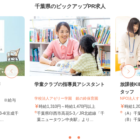
千葉県のピックアップPR求人
師
学童クラブの指導員アシスタント
放課後K
タッフ
学校法人アゼリー学園 銀の鈴保育園
NPO法人
以上 ※給与
時給1,310円～時給1,470円以上
時給1,2
-4/京成千
千葉県印西市高花5-3／JR北総線「千
（A）千
..
葉ニュータウン中央駅」より...
（B）千葉