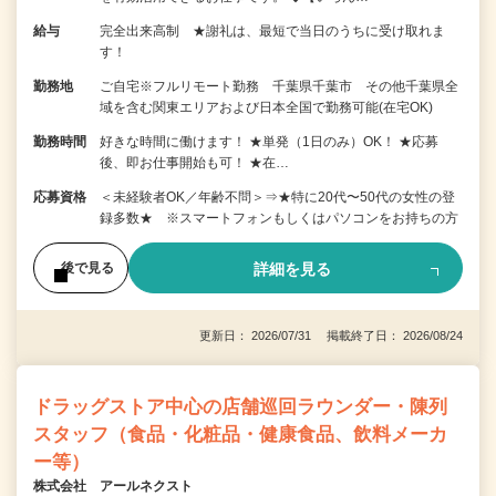
給与
完全出来高制 ★謝礼は、最短で当日のうちに受け取れま
す！
勤務地
ご自宅※フルリモート勤務 千葉県千葉市 その他千葉県全
域を含む関東エリアおよび日本全国で勤務可能(在宅OK)
勤務時間
好きな時間に働けます！ ★単発（1日のみ）OK！ ★応募
後、即お仕事開始も可！ ★在…
応募資格
＜未経験者OK／年齢不問＞⇒★特に20代〜50代の女性の登
録多数★ ※スマートフォンもしくはパソコンをお持ちの方
詳細を見る
後で見る
更新日： 2026/07/31 掲載終了日： 2026/08/24
ドラッグストア中心の店舗巡回ラウンダー・陳列
スタッフ（食品・化粧品・健康食品、飲料メーカ
ー等）
株式会社 アールネクスト