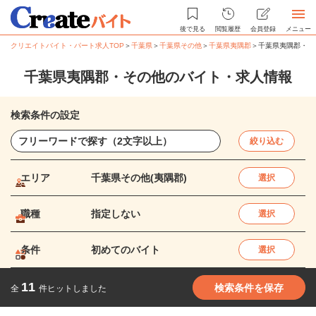
後で見る
閲覧履歴
会員登録
メニュー
クリエイトバイト・パート求人TOP
＞
千葉県
＞
千葉県その他
＞
千葉県夷隅郡
＞
千葉県夷隅郡・そ
千葉県夷隅郡・その他のバイト・求人情報
検索条件の設定
絞り込む
エリア
千葉県その他(夷隅郡)
選択
職種
指定しない
選択
条件
初めてのバイト
選択
11
検索条件を保存
全
件ヒットしました