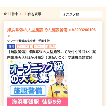
11
1
-
11
全
件中
件を表示
海浜幕張の大型施設での施設警備＜A3203200106
＞
シンテイ警備株式会社 千葉支社
注目
アルバイト
パート
登録制
【施設警備】海浜幕張の大型施設にて受付や巡回やご案
内業務★入社2か月限定！週払いOK！交通費全額支給