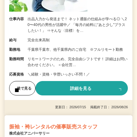
仕事内容
出品入力から発送まで！ ネット通販の仕組みが学べる◎ ＼2
0〜40代の男性が活躍中／ 「毎月の給料に“あと少し”プラス
したい！」 ⇒そんな〈目標〉を…
給与
完全出来高制
勤務地
千葉県千葉市、他千葉県内のご自宅 ※フルリモート勤務
勤務時間
リモートワークのため、完全自由シフトです！ 詳細はお問い
合わせください。 ＜会社営…
応募資格
＼経験・資格・学歴いっさい不問！／
詳細を見る
後で見る
更新日： 2026/07/15 掲載終了日： 2026/08/26
振袖・袴レンタルの催事販売スタッフ
株式会社アニバーサリー