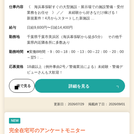
仕事内容
《 海浜幕張駅すぐの大型施設・展示場での施設警備・受付
業務をお任せ 》 ／／ 未経験から好きなだけ稼げる！
新規案件！4月からスタートした新施設 …
給与
日給9,600円〜日給14,400円
勤務地
千葉県千葉市美浜区（海浜幕張駅から徒歩5分） その他千
葉県内近隣各所に多数あり
勤務時間
■実働8時間 ・9：00～18：00 ・13：00～22：00 ・20：00
～翌5：…
応募資格
18歳以上（例外事由2号／警備業法による）未経験・警備デ
ビューさんも大歓迎！
詳細を見る
後で見る
更新日： 2026/07/29 掲載終了日： 2026/09/01
NEW
完全在宅可のアンケートモニター