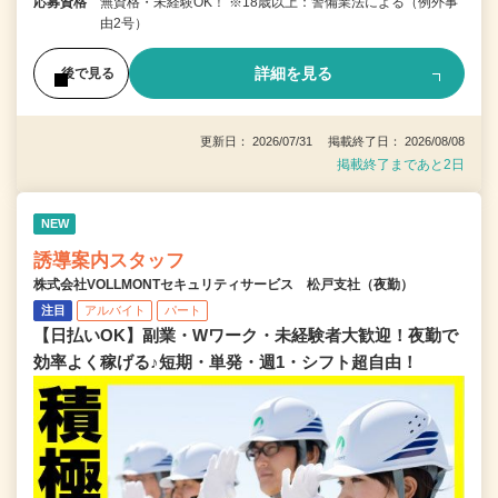
応募資格
無資格・未経験OK！ ※18歳以上：警備業法による（例外事
由2号）
詳細を見る
後で見る
更新日： 2026/07/31 掲載終了日： 2026/08/08
掲載終了まであと2日
NEW
誘導案内スタッフ
株式会社VOLLMONTセキュリティサービス 松戸支社（夜勤）
注目
アルバイト
パート
【日払いOK】副業・Wワーク・未経験者大歓迎！夜勤で
効率よく稼げる♪短期・単発・週1・シフト超自由！