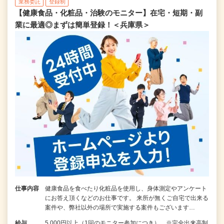
業務委託
登録制
【健康食品・化粧品・治験のモニター】在宅・短期・副
業に最適◎まずは簡単登録！＜兵庫県＞
仕事内容
健康食品を食べたり化粧品を使用し、身体測定やアンケート
にお答え頂くなどのお仕事です。 来所が無くご自宅で出来る
案件や、弊社以外の場所で実施する案件もございます…
給与
5,000円以上（1回のモニター参加につき） ※完全出来高制