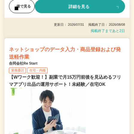
詳細を見る
後で見る
更新日： 2026/07/31 掲載終了日： 2026/08/08
掲載終了まであと2日
ネットショップのデータ入力・商品登録および発
送軽作業
合同会社Re Start
業務委託
在宅・内職
【Wワーク歓迎！】副業で月15万円前後を見込めるフリ
マアプリ出品の運用サポート！未経験／在宅OK