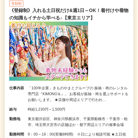
登録制
《登録制》入れる土日祝だけ&週1日～OK！着付けや着物
の知識もイチから学べる♪【東京エリア】
仕事内容
「100年企業」きものやまとグループの 振袖・袴のレンタル
専門店『KIMONO＆』。 お客様が振袖・袴を選ぶサポートを
お願いします。 ★店舗や周辺エリアで行われ…
給与
時給1,230円～1,500円
勤務地
東京都渋谷区、神奈川県横浜市、千葉県船橋市・千葉市・柏
市、埼玉県大宮市の店舗ほか・都下周辺エリアの催事会場
勤務時間
9：00～18：00(実働8時間) ※日により相談可能 ★土日祝