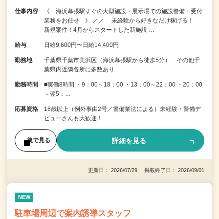
仕事内容
《 海浜幕張駅すぐの大型施設・展示場での施設警備・受付
業務をお任せ 》 ／／ 未経験から好きなだけ稼げる！
新規案件！4月からスタートした新施設 …
給与
日給9,600円〜日給14,400円
勤務地
千葉県千葉市美浜区（海浜幕張駅から徒歩5分） その他千
葉県内近隣各所に多数あり
勤務時間
■実働8時間 ・9：00～18：00 ・13：00～22：00 ・20：00
～翌5：…
応募資格
18歳以上（例外事由2号／警備業法による）未経験・警備デ
ビューさんも大歓迎！
詳細を見る
後で見る
更新日： 2026/07/29 掲載終了日： 2026/09/01
NEW
駐車場周辺で案内誘導スタッフ