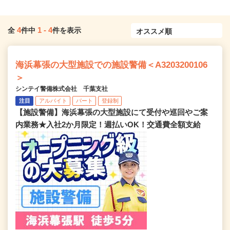
4
1
-
4
全
件中
件を表示
海浜幕張の大型施設での施設警備＜A3203200106
＞
シンテイ警備株式会社 千葉支社
注目
アルバイト
パート
登録制
【施設警備】海浜幕張の大型施設にて受付や巡回やご案
内業務★入社2か月限定！週払いOK！交通費全額支給