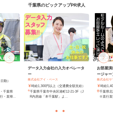
千葉県のピックアップPR求人
データ入力会社の入力オペレータ
お部屋演
ー
ージャー
株式会社アイ・ベース
株式会社サ
0円（日勤）
時給1,300円以上（交通費全額支給）
時給1,4
・千葉県
千葉県千葉市中央区港町12-21-3F（J
千葉県
・直帰...
R内房線「本千葉駅」よ...
※直行直