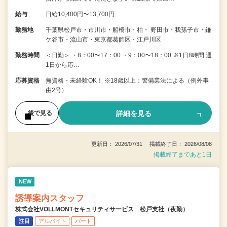
給与
日給10,400円〜13,700円
勤務地
千葉県松戸市・市川市・船橋市・柏・ 野田市・我孫子市・鎌
ケ谷市・流山市・東京都葛飾区・江戸川区
勤務時間
＜日勤＞ ・8：00〜17：00 ・9：00〜18：00 ※1日8時間 週
1日から応…
応募資格
無資格・未経験OK！ ※18歳以上：警備業法による（例外事
由2号）
詳細を見る
後で見る
更新日： 2026/07/31 掲載終了日： 2026/08/08
掲載終了まであと1日
NEW
誘導案内スタッフ
株式会社VOLLMONTセキュリティサービス 松戸支社（夜勤）
注目
アルバイト
パート