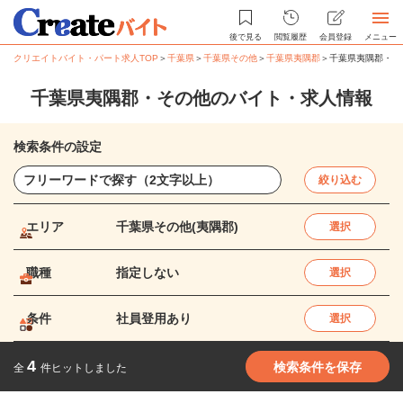
後で見る
閲覧履歴
会員登録
メニュー
クリエイトバイト・パート求人TOP
＞
千葉県
＞
千葉県その他
＞
千葉県夷隅郡
＞
千葉県夷隅郡・そ
千葉県夷隅郡・その他のバイト・求人情報
検索条件の設定
絞り込む
エリア
千葉県その他(夷隅郡)
選択
職種
指定しない
選択
条件
社員登用あり
選択
4
検索条件を保存
全
件ヒットしました