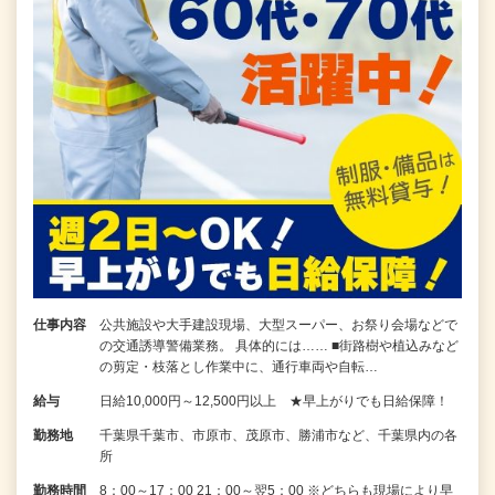
仕事内容
公共施設や大手建設現場、大型スーパー、お祭り会場などで
の交通誘導警備業務。 具体的には…… ■街路樹や植込みなど
の剪定・枝落とし作業中に、通行車両や自転…
給与
日給10,000円～12,500円以上 ★早上がりでも日給保障！
勤務地
千葉県千葉市、市原市、茂原市、勝浦市など、千葉県内の各
所
勤務時間
8：00～17：00 21：00～翌5：00 ※どちらも現場により早