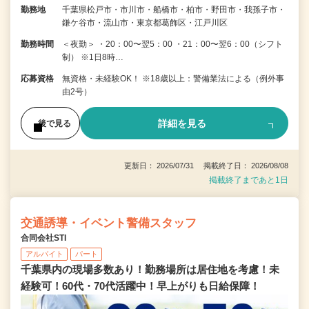
勤務地
千葉県松戸市・市川市・船橋市・柏市・野田市・我孫子市・
鎌ケ谷市・流山市・東京都葛飾区・江戸川区
勤務時間
＜夜勤＞ ・20：00〜翌5：00 ・21：00〜翌6：00（シフト
制） ※1日8時…
応募資格
無資格・未経験OK！ ※18歳以上：警備業法による（例外事
由2号）
詳細を見る
後で見る
更新日： 2026/07/31 掲載終了日： 2026/08/08
掲載終了まであと1日
交通誘導・イベント警備スタッフ
合同会社STI
アルバイト
パート
千葉県内の現場多数あり！勤務場所は居住地を考慮！未
経験可！60代・70代活躍中！早上がりも日給保障！