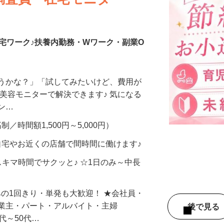
調査員・在宅モニター
宅ワーク♪扶養内勤務・Wワーク・副業O
合うかな？」「試してみたいけど、費用が
、美容モニターで解決できます♪ 気になる
メン…
制／時間額1,500円～5,000円）
自宅やお近くの店舗で間時間に働けます♪
スキマ時間でサクッと♪ ☆1日のみ～中長
みの1回きり・単発も大歓迎！ ★会社員・