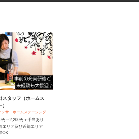
演出スタッフ（ホームス
有料老人ホームの看護師
ャー）
サニーライフ西千葉
サマンサ・ホームステージング
時給1,440円～1,740円以上 ※給与
,400円～2,200円＋手当あり
幅は資格・経験・能力に...
県北西エリア及び近郊エリア
千葉県千葉市稲毛区緑町1-3-4/京成千