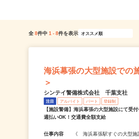
※直行直帰OK
葉線「みどり台駅」より徒
全
8
件中
1
-
8
件を表示
海浜幕張の大型施設での施設警
＞
シンテイ警備株式会社 千葉支社
注目
アルバイト
パート
登録制
【施設警備】海浜幕張の大型施設にて受
週払いOK！交通費全額支給