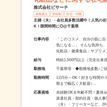
化粧品などに関する在宅
株式会社ビサーチ
業務委託
登録制
在宅・内職
主婦（夫）・会社員多数活躍中！人気の在
K！隙間時間に◎@千葉県
仕事内容
「このコスメ、自分の肌に
気になる…」 そんな気持ち
化粧品・健康食品・サプリ
給与
時給1,500円以上（完全出来高
勤務地
千葉県等 ◆勤務地多数♪ご
勤務時間
1日5分～OK！好きな時間や
期まで幅広く大歓迎♪…
応募資格
未経験OK＆年齢不問！夏休