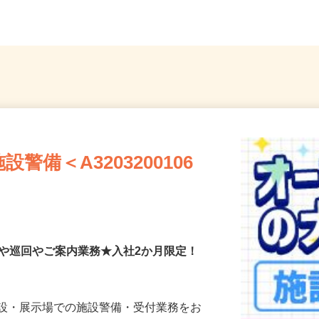
...
隣各所に多数勤務地あり
※直行
備＜A3203200106
付や巡回やご案内業務★入社2か月限定！