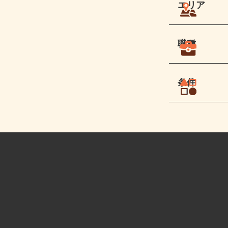
エリア
職種
条件