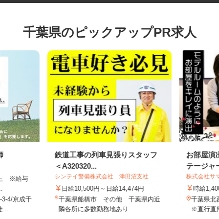
千葉県のピックアップPR求人
師
鉄道工事の列車見張りスタッフ
お部屋
＜A320320...
テージ
シンテイ警備株式会社 津田沼支社
株式会社
円以上 ※給与
..
日給10,500円～日給14,474円
時給1
3-4/京成千
千葉県船橋市 その他 千葉県内近
千葉