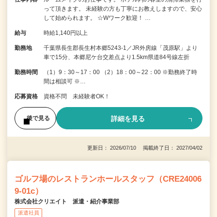
って頂きます。 未経験の方も丁寧にお教えしますので、安心
して始められます。 ☆Wワーク歓迎！ …
給与
時給1,140円以上
勤務地
千葉県長生郡長生村本郷5243-1／JR外房線「茂原駅」より
車で15分、本郷尼ケ台交差点より1.5km県道84号線左折
勤務時間
（1）9：30～17：00 （2）18：00～22：00 ※勤務終了時
間は相談可 ※…
応募資格
資格不問 未経験者OK！
詳細を見る
後で見る
更新日： 2026/07/10 掲載終了日： 2027/04/02
ゴルフ場のレストランホールスタッフ（CRE24006
9-01c）
株式会社クリエイト 派遣・紹介事業部
派遣社員