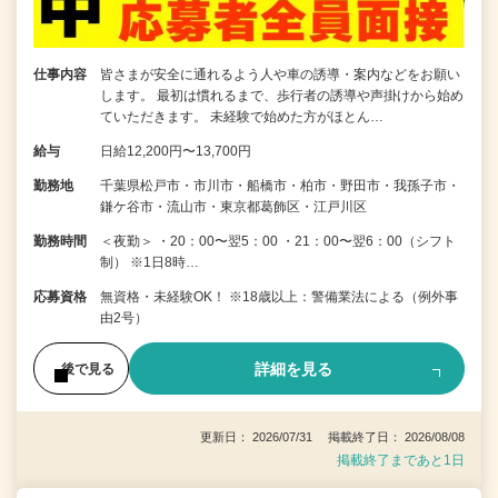
仕事内容
皆さまが安全に通れるよう人や車の誘導・案内などをお願い
します。 最初は慣れるまで、歩行者の誘導や声掛けから始め
ていただきます。 未経験で始めた方がほとん…
給与
日給12,200円〜13,700円
勤務地
千葉県松戸市・市川市・船橋市・柏市・野田市・我孫子市・
鎌ケ谷市・流山市・東京都葛飾区・江戸川区
勤務時間
＜夜勤＞ ・20：00〜翌5：00 ・21：00〜翌6：00（シフト
制） ※1日8時…
応募資格
無資格・未経験OK！ ※18歳以上：警備業法による（例外事
由2号）
詳細を見る
後で見る
更新日： 2026/07/31 掲載終了日： 2026/08/08
掲載終了まであと1日