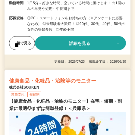
勤務時間
1日5分～好きな時間、空いている時間に働けます！ ☆1回の
みの単発や短期～中長期まで…
応募資格
◎PC・スマートフォンをお持ちの方（※アンケートに必要
なため） ◎未経験者大歓迎！ ◎20代、30代、40代、50代の
女性の登録多数 ◎年齢不問
詳細を見る
後で見る
更新日： 2026/07/23 掲載終了日： 2026/08/30
健康食品・化粧品・治験等のモニター
株式会社SOUKEN
業務委託
登録制
【健康食品・化粧品・治験のモニター】在宅・短期・副
業に最適◎まずは簡単登録！＜兵庫県＞