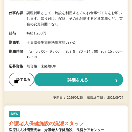
仕事内容
調理補助として、施設を利用する方のお食事づくりをお願い
します。盛り付け、配膳、その他付随する関連業務など。 業
務の変更範囲：なし
給与
時給1,200円
勤務地
千葉県長生郡長柄町立鳥597-2
勤務時間
（a）5：00～ 9：00 （b）8：30～14：00 （c）15：00～
19：30…
応募資格
無資格・未経験OK！
詳細を見る
後で見る
更新日： 2026/07/30 掲載終了日： 2026/09/04
NEW
介護老人保健施設の洗濯スタッフ
医療法人社団聖光会 介護老人保健施設 長柄ケアセンター