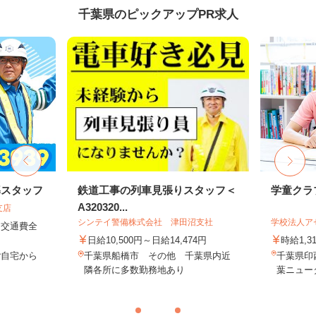
千葉県のピックアップPR求人
導スタッフ
鉄道工事の列車見張りスタッフ＜
学童クラ
A320320...
支店
シンテイ警備株式会社 津田沼支社
学校法人ア
円＋交通費全
日給10,500円～日給14,474円
時給1,3
ご自宅から
千葉県船橋市 その他 千葉県内近
千葉県印
隣各所に多数勤務地あり
葉ニュー