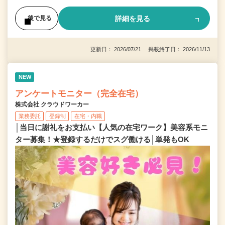
詳細を見る
後で見る
更新日： 2026/07/21 掲載終了日： 2026/11/13
NEW
アンケートモニター（完全在宅）
株式会社 クラウドワーカー
業務委託
登録制
在宅・内職
│当日に謝礼をお支払い【人気の在宅ワーク】美容系モニ
ター募集！★登録するだけでスグ働ける│単発もOK