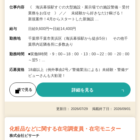
仕事内容
《 海浜幕張駅すぐの大型施設・展示場での施設警備・受付
業務をお任せ 》 ／／ 未経験から好きなだけ稼げる！
新規案件！4月からスタートした新施設 …
給与
日給9,600円〜日給14,400円
勤務地
千葉県千葉市美浜区（海浜幕張駅から徒歩5分） その他千
葉県内近隣各所に多数あり
勤務時間
■実働8時間 ・9：00～18：00 ・13：00～22：00 ・20：00
～翌5：…
応募資格
18歳以上（例外事由2号／警備業法による）未経験・警備デ
ビューさんも大歓迎！
詳細を見る
後で見る
更新日： 2026/07/29 掲載終了日： 2026/09/01
化粧品などに関する在宅調査員・在宅モニター
株式会社ビサーチ