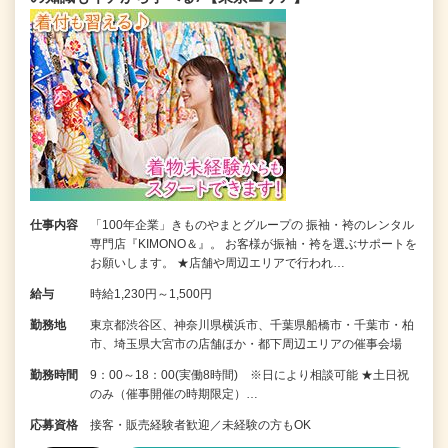
仕事内容
「100年企業」きものやまとグループの 振袖・袴のレンタル
専門店『KIMONO＆』。 お客様が振袖・袴を選ぶサポートを
お願いします。 ★店舗や周辺エリアで行われ…
給与
時給1,230円～1,500円
勤務地
東京都渋谷区、神奈川県横浜市、千葉県船橋市・千葉市・柏
市、埼玉県大宮市の店舗ほか・都下周辺エリアの催事会場
勤務時間
9：00～18：00(実働8時間) ※日により相談可能 ★土日祝
のみ（催事開催の時期限定）…
応募資格
接客・販売経験者歓迎／未経験の方もOK