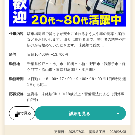
仕事内容
駐車場周辺で皆さまが安全に通れるよう人や車の誘導・案内
などをお願いします。 最初は慣れるまで、歩行者の誘導や声
掛けから始めていただきます。 未経験で始め…
給与
日給10,400円〜13,700円
勤務地
千葉県松戸市・市川市・船橋市・柏・ 野田市・我孫子市・鎌
ケ谷市・流山市・東京都葛飾区・江戸川区
勤務時間
＜日勤＞ ・8：00〜17：00 ・9：00〜18：00 ※1日8時間 週
1日から応…
応募資格
無資格・未経験OK！ ※18歳以上：警備業法による（例外事
由2号）
詳細を見る
後で見る
更新日： 2026/07/31 掲載終了日： 2026/08/08