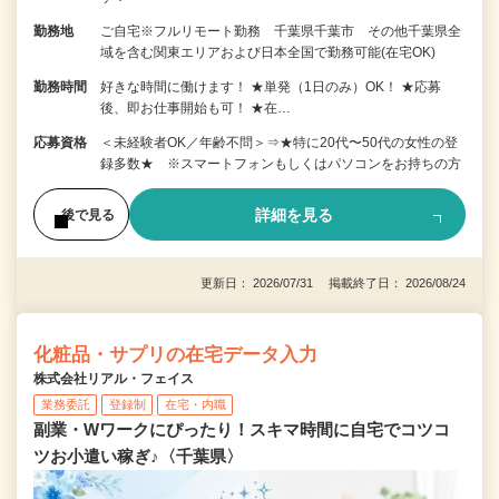
勤務地
ご自宅※フルリモート勤務 千葉県千葉市 その他千葉県全
域を含む関東エリアおよび日本全国で勤務可能(在宅OK)
勤務時間
好きな時間に働けます！ ★単発（1日のみ）OK！ ★応募
後、即お仕事開始も可！ ★在…
応募資格
＜未経験者OK／年齢不問＞⇒★特に20代〜50代の女性の登
録多数★ ※スマートフォンもしくはパソコンをお持ちの方
詳細を見る
後で見る
更新日： 2026/07/31 掲載終了日： 2026/08/24
化粧品・サプリの在宅データ入力
株式会社リアル・フェイス
業務委託
登録制
在宅・内職
副業・Wワークにぴったり！スキマ時間に自宅でコツコ
ツお小遣い稼ぎ♪〈千葉県〉