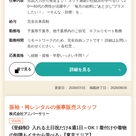
仕事内容
出品入力から発送まで！ ネット通販の仕組みが学べる◎ ＼2
0〜40代の男性が活躍中／ 「毎月の給料に“あと少し”プラス
したい！」 ⇒そんな〈目標〉を…
給与
完全出来高制
勤務地
千葉県千葉市、他千葉県内のご自宅 ※フルリモート勤務
勤務時間
リモートワークのため、完全自由シフトです！ 詳細はお問い
合わせください。 ＜会社営…
応募資格
＼経験・資格・学歴いっさい不問！／
詳細を見る
後で見る
更新日： 2026/07/15 掲載終了日： 2026/08/26
振袖・袴レンタルの催事販売スタッフ
株式会社アニバーサリー
登録制
《登録制》入れる土日祝だけ&週1日～OK！着付けや着物
の知識もイチから学べる♪【東京エリア】