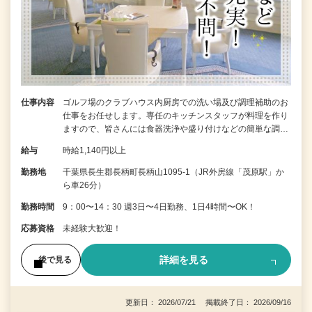
仕事内容
ゴルフ場のクラブハウス内厨房での洗い場及び調理補助のお
仕事をお任せします。専任のキッチンスタッフが料理を作り
ますので、皆さんには食器洗浄や盛り付けなどの簡単な調…
給与
時給1,140円以上
勤務地
千葉県長生郡長柄町長柄山1095-1（JR外房線「茂原駅」か
ら車26分）
勤務時間
9：00〜14：30 週3日〜4日勤務、1日4時間〜OK！
応募資格
未経験大歓迎！
詳細を見る
後で見る
更新日： 2026/07/21 掲載終了日： 2026/09/16