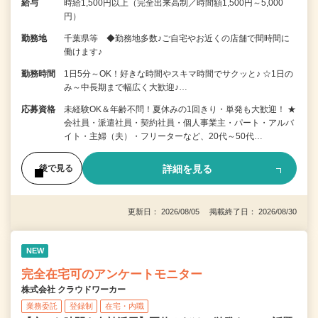
給与
時給1,500円以上（完全出来高制／時間額1,500円～5,000
円）
勤務地
千葉県等 ◆勤務地多数♪ご自宅やお近くの店舗で間時間に
働けます♪
勤務時間
1日5分～OK！好きな時間やスキマ時間でサクッと♪ ☆1日の
み～中長期まで幅広く大歓迎♪…
応募資格
未経験OK＆年齢不問！夏休みの1回きり・単発も大歓迎！ ★
会社員・派遣社員・契約社員・個人事業主・パート・アルバ
イト・主婦（夫）・フリーターなど、20代～50代…
詳細を見る
後で見る
更新日： 2026/08/05 掲載終了日： 2026/08/30
NEW
完全在宅可のアンケートモニター
株式会社 クラウドワーカー
業務委託
登録制
在宅・内職