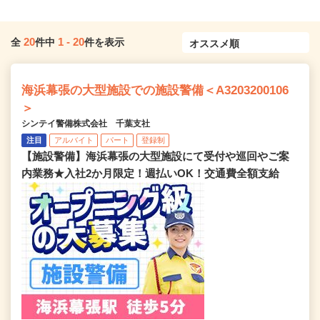
20
1
-
20
全
件中
件を表示
海浜幕張の大型施設での施設警備＜A3203200106
＞
シンテイ警備株式会社 千葉支社
注目
アルバイト
パート
登録制
【施設警備】海浜幕張の大型施設にて受付や巡回やご案
内業務★入社2か月限定！週払いOK！交通費全額支給