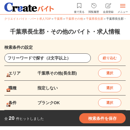
後で見る
閲覧履歴
会員登録
メニュー
クリエイトバイト・パート求人TOP
＞
千葉県
＞
千葉県その他
＞
千葉県長生郡
＞
千葉県長生郡・そ
千葉県長生郡・その他のバイト・求人情報
検索条件の設定
絞り込む
エリア
千葉県その他(長生郡)
選択
職種
指定しない
選択
条件
ブランクOK
選択
20
検索条件を保存
全
件ヒットしました