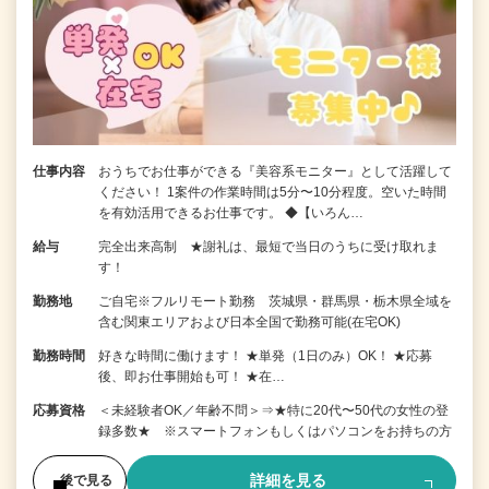
仕事内容
おうちでお仕事ができる『美容系モニター』として活躍して
ください！ 1案件の作業時間は5分〜10分程度。空いた時間
を有効活用できるお仕事です。 ◆【いろん…
給与
完全出来高制 ★謝礼は、最短で当日のうちに受け取れま
す！
勤務地
ご自宅※フルリモート勤務 茨城県・群馬県・栃木県全域を
含む関東エリアおよび日本全国で勤務可能(在宅OK)
勤務時間
好きな時間に働けます！ ★単発（1日のみ）OK！ ★応募
後、即お仕事開始も可！ ★在…
応募資格
＜未経験者OK／年齢不問＞⇒★特に20代〜50代の女性の登
録多数★ ※スマートフォンもしくはパソコンをお持ちの方
詳細を見る
後で見る