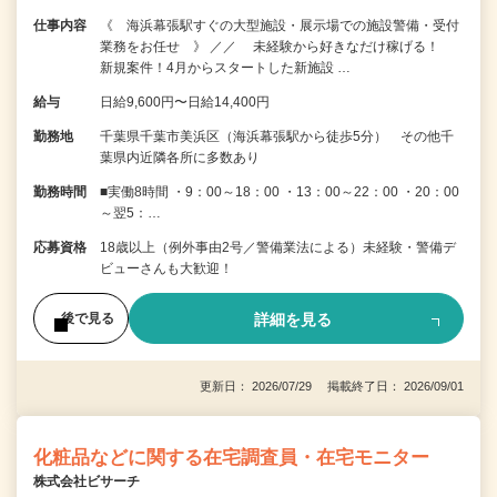
仕事内容
《 海浜幕張駅すぐの大型施設・展示場での施設警備・受付
業務をお任せ 》 ／／ 未経験から好きなだけ稼げる！
新規案件！4月からスタートした新施設 …
給与
日給9,600円〜日給14,400円
勤務地
千葉県千葉市美浜区（海浜幕張駅から徒歩5分） その他千
葉県内近隣各所に多数あり
勤務時間
■実働8時間 ・9：00～18：00 ・13：00～22：00 ・20：00
～翌5：…
応募資格
18歳以上（例外事由2号／警備業法による）未経験・警備デ
ビューさんも大歓迎！
詳細を見る
後で見る
更新日： 2026/07/29 掲載終了日： 2026/09/01
化粧品などに関する在宅調査員・在宅モニター
株式会社ビサーチ