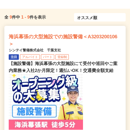
9
1
-
9
全
件中
件を表示
海浜幕張の大型施設での施設警備＜A3203200106
＞
シンテイ警備株式会社 千葉支社
注目
アルバイト
パート
登録制
【施設警備】海浜幕張の大型施設にて受付や巡回やご案
内業務★入社2か月限定！週払いOK！交通費全額支給