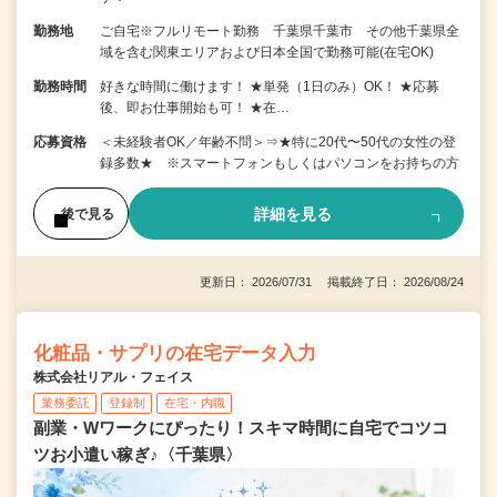
勤務地
ご自宅※フルリモート勤務 千葉県千葉市 その他千葉県全
域を含む関東エリアおよび日本全国で勤務可能(在宅OK)
勤務時間
好きな時間に働けます！ ★単発（1日のみ）OK！ ★応募
後、即お仕事開始も可！ ★在…
応募資格
＜未経験者OK／年齢不問＞⇒★特に20代〜50代の女性の登
録多数★ ※スマートフォンもしくはパソコンをお持ちの方
詳細を見る
後で見る
更新日： 2026/07/31 掲載終了日： 2026/08/24
化粧品・サプリの在宅データ入力
株式会社リアル・フェイス
業務委託
登録制
在宅・内職
副業・Wワークにぴったり！スキマ時間に自宅でコツコ
ツお小遣い稼ぎ♪〈千葉県〉