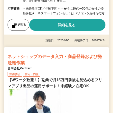
後、即お仕事開始も可！ ★在…
応募資格
＜未経験者OK／年齢不問＞⇒★特に20代〜50代の女性の登
録多数★ ※スマートフォンもしくはパソコンをお持ちの方
詳細を見る
後で見る
更新日： 2026/07/31 掲載終了日： 2026/08/24
ネットショップのデータ入力・商品登録および発
送軽作業
合同会社Re Start
業務委託
在宅・内職
【Wワーク歓迎！】副業で月15万円前後を見込めるフリ
マアプリ出品の運用サポート！未経験／在宅OK