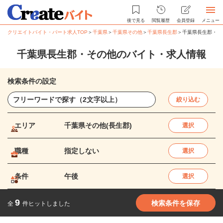
後で見る
閲覧履歴
会員登録
メニュー
クリエイトバイト・パート求人TOP
＞
千葉県
＞
千葉県その他
＞
千葉県長生郡
＞
千葉県長生郡・そ
千葉県長生郡・その他のバイト・求人情報
検索条件の設定
絞り込む
エリア
千葉県その他(長生郡)
選択
職種
指定しない
選択
条件
午後
選択
9
検索条件を保存
全
件ヒットしました