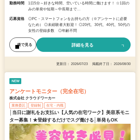
勤務時間
1日5分～好きな時間、空いている時間に働けます！ ☆1回の
みの単発や短期～中長期まで…
応募資格
◎PC・スマートフォンをお持ちの方（※アンケートに必要
なため） ◎未経験者大歓迎！ ◎20代、30代、40代、50代の
女性の登録多数 ◎年齢不問
詳細を見る
後で見る
更新日： 2026/07/23 掲載終了日： 2026/08/30
NEW
アンケートモニター（完全在宅）
株式会社 クラウドワーカー
業務委託
登録制
在宅・内職
│当日に謝礼をお支払い【人気の在宅ワーク】美容系モニ
ター募集！★登録するだけでスグ働ける│単発もOK