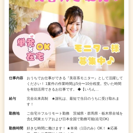
仕事内容
おうちでお仕事ができる『美容系モニター』として活躍して
ください！ 1案件の作業時間は5分〜10分程度。空いた時間
を有効活用できるお仕事です。 ◆【いろん…
給与
完全出来高制 ★謝礼は、最短で当日のうちに受け取れま
す！
勤務地
ご自宅※フルリモート勤務 茨城県・群馬県・栃木県全域を
含む関東エリアおよび日本全国で勤務可能(在宅OK)
勤務時間
好きな時間に働けます！ ★単発（1日のみ）OK！ ★応募