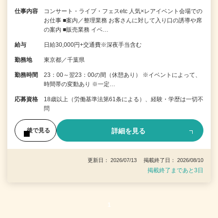
仕事内容
コンサート・ライブ・フェスetc 人気×レアイベント会場での
お仕事 ■案内／整理業務 お客さんに対して入り口の誘導や席
の案内 ■販売業務 イベ…
給与
日給30,000円+交通費※深夜手当含む
勤務地
東京都／千葉県
勤務時間
23：00～翌23：00の間（休憩あり） ※イベントによって、
時間帯の変動あり ※一定…
応募資格
18歳以上（労働基準法第61条による）、経験・学歴は一切不
問
詳細を見る
後で見る
更新日： 2026/07/13 掲載終了日： 2026/08/10
掲載終了まであと3日
1