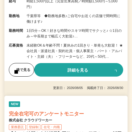
給与
時給1,500円以上（完全出来高制／時間額1,500円～5,000
円）
勤務地
千葉県等 ◆勤務地多数♪ご自宅やお近くの店舗で間時間に
働けます♪
勤務時間
1日5分～OK！好きな時間やスキマ時間でサクッと♪ ☆1日の
み～中長期まで幅広く大歓迎♪…
応募資格
未経験OK＆年齢不問！夏休みの1回きり・単発も大歓迎！ ★
会社員・派遣社員・契約社員・個人事業主・パート・アルバ
イト・主婦（夫）・フリーターなど、20代～50代…
詳細を見る
後で見る
更新日： 2026/08/05 掲載終了日： 2026/08/30
NEW
完全在宅可のアンケートモニター
株式会社 クラウドワーカー
業務委託
登録制
在宅・内職