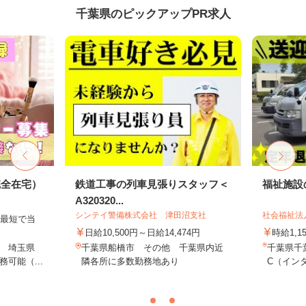
千葉県のピックアップPR求人
完全在宅）
鉄道工事の列車見張りスタッフ＜
福祉施設
A320320...
シンテイ警備株式会社 津田沼支社
社会福祉法
、最短で当
！
日給10,500円～日給14,474円
時給1,1
 埼玉県
千葉県船橋市 その他 千葉県内近
千葉県千
可能（...
隣各所に多数勤務地あり
C（インタ