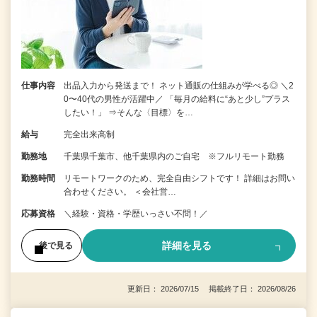
仕事内容
出品入力から発送まで！ ネット通販の仕組みが学べる◎ ＼2
0〜40代の男性が活躍中／ 「毎月の給料に“あと少し”プラス
したい！」 ⇒そんな〈目標〉を…
給与
完全出来高制
勤務地
千葉県千葉市、他千葉県内のご自宅 ※フルリモート勤務
勤務時間
リモートワークのため、完全自由シフトです！ 詳細はお問い
合わせください。 ＜会社営…
応募資格
＼経験・資格・学歴いっさい不問！／
詳細を見る
後で見る
更新日： 2026/07/15 掲載終了日： 2026/08/26