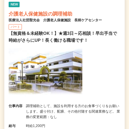
NEW
介護老人保健施設の調理補助
医療法人社団聖光会 介護老人保健施設 長柄ケアセンター
パート
【無資格＆未経験OK！】★週3日～応相談！早出手当で
時給がさらにUP！長く働ける職場です！
仕事内容
調理補助として、施設を利用する方のお食事づくりをお願い
します。盛り付け、配膳、その他付随する関連業務など。 業
務の変更範囲：なし
給与
時給1,200円