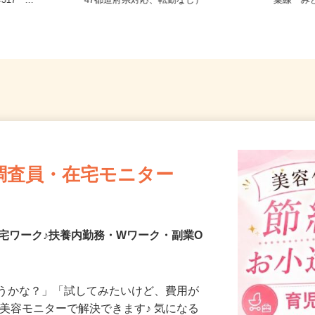
切540
全国どこからでも在宅勤務OK（全国
千葉県千
17 ...
47都道府県対応、転勤なし）
葉線「
調査員・在宅モニター
宅ワーク♪扶養内勤務・Wワーク・副業O
合うかな？」「試してみたいけど、費用が