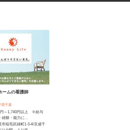
人ホームの看護師
放課後KIDSルームの学習支援ス
タッフ
イフ西千葉
NPO法人すまいるキッズ
440円～1,740円以上 ※給与
格・経験・能力に...
時給1,200円以上