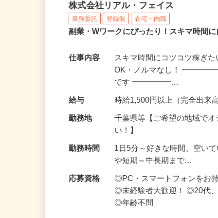
化粧品・サプリの在宅デ
株式会社リアル・フェイス
業務委託
登録制
在宅・内職
副業・Wワークにぴったり！スキマ時間に
仕事内容
スキマ時間にコツコツ稼ぎた
OK・ノルマなし！ ━━━━
です ━━━━━…
給与
時給1,500円以上（完全出来高
勤務地
千葉県等【ご希望の地域でオ
い！】
勤務時間
1日5分～好きな時間、空い
や短期～中長期まで…
応募資格
◎PC・スマートフォンをお
◎未経験者大歓迎！ ◎20代