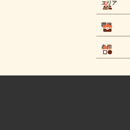
エリア
職種
条件