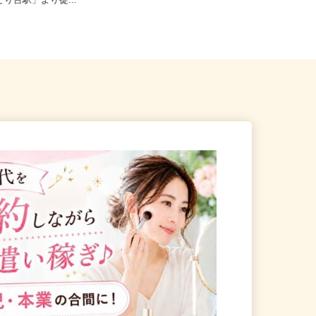
葉市稲毛区緑町1-3-4/京成千
（A）千葉県松戸市中矢切540
みどり台駅」より徒...
（B）千葉県松戸市金ケ作317 ...