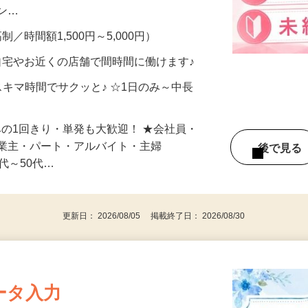
、美容モニターで解決できます♪ 気になる
メン…
制／時間額1,500円～5,000円）
自宅やお近くの店舗で間時間に働けます♪
スキマ時間でサクッと♪ ☆1日のみ～中長
みの1回きり・単発も大歓迎！ ★会社員・
事業主・パート・アルバイト・主婦
後で見
代～50代…
更新日： 2026/08/05 掲載終了日： 2026/08/30