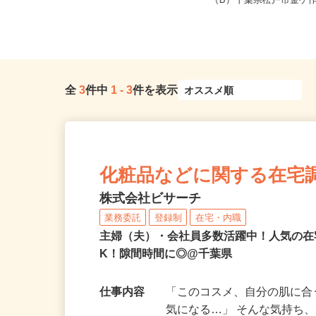
千葉県千葉市稲毛区緑町1-3-4/京成千
（A）千葉県松戸市中矢
葉線「みどり台駅」より徒...
（B）千葉県松戸市金ケ作3
全
3
件中
1
-
3
件を表示
化粧品などに関する在宅
株式会社ビサーチ
業務委託
登録制
在宅・内職
主婦（夫）・会社員多数活躍中！人気の在
K！隙間時間に◎@千葉県
仕事内容
「このコスメ、自分の肌に