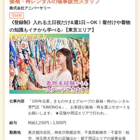
振袖・袴レンタルの催事販売スタッフ
株式会社アニバーサリー
登録制
《登録制》入れる土日祝だけ&週1日～OK！着付けや着物
の知識もイチから学べる♪【東京エリア】
仕事内容
「100年企業」きものやまとグループの 振袖・袴のレンタル
専門店『KIMONO＆』。 お客様が振袖・袴を選ぶサポートを
お願いします。 ★店舗や周辺エリアで行われ…
給与
時給1,230円～1,500円
勤務地
東京都渋谷区、神奈川県横浜市、千葉県船橋市・千葉市・柏
市、埼玉県大宮市の店舗ほか・都下周辺エリアの催事会場