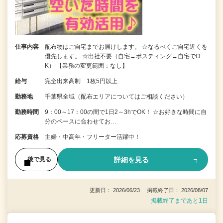
仕事内容
配布物はご自宅までお届けします。 ☆なるべくご自宅近くを
優先します。 ☆出社不要（自宅→ポスティング→自宅でO
K） 【業務の変更範囲：なし】
給与
完全出来高制 1枚5円以上
勤務地
千葉県全域（配布エリアについてはご相談ください）
勤務時間
9：00～17：00の間で1日2～3hでOK！ ☆お好きな時間に自
分のペースに合わせてお…
応募資格
主婦・中高年・フリーター活躍中！
詳細を見る
後で見る
更新日： 2026/06/23 掲載終了日： 2026/08/07
掲載終了まであと1日