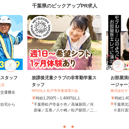
千葉県のピックアップPR求人
導スタッフ
放課後児童クラブの非常勤学童ス
お部屋演
タッフ
ージャー
支店
NPO法人 松戸市学童保育の会
株式会社サ
円＋交通費全
時給1,250円～1,400円以上
時給1,4
ご自宅から
千葉県松戸市金ケ作／高塚新田／河
千葉県
原塚／五香／八ケ崎／松戸新田／二...
※直行直