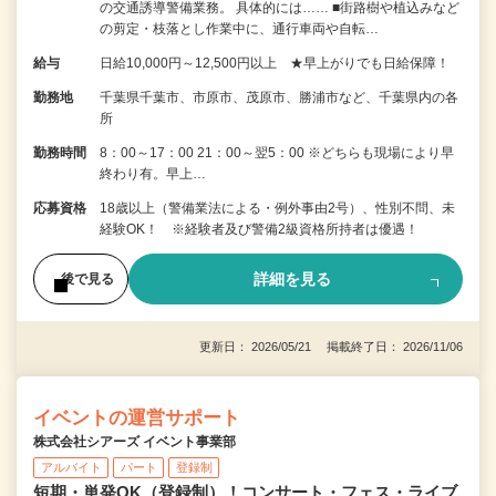
の交通誘導警備業務。 具体的には…… ■街路樹や植込みなど
の剪定・枝落とし作業中に、通行車両や自転…
給与
日給10,000円～12,500円以上 ★早上がりでも日給保障！
勤務地
千葉県千葉市、市原市、茂原市、勝浦市など、千葉県内の各
所
勤務時間
8：00～17：00 21：00～翌5：00 ※どちらも現場により早
終わり有。早上…
応募資格
18歳以上（警備業法による・例外事由2号）、性別不問、未
経験OK！ ※経験者及び警備2級資格所持者は優遇！
詳細を見る
後で見る
更新日： 2026/05/21 掲載終了日： 2026/11/06
イベントの運営サポート
株式会社シアーズ イベント事業部
アルバイト
パート
登録制
短期・単発OK（登録制）！コンサート・フェス・ライブ