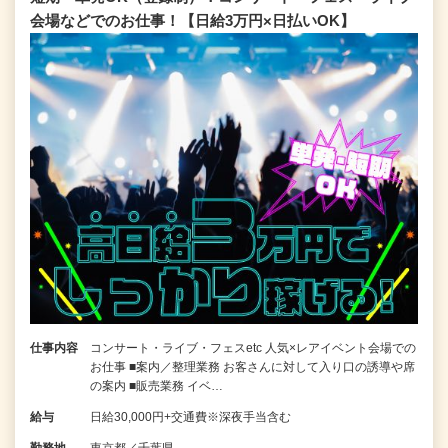
会場などでのお仕事！【日給3万円×日払いOK】
仕事内容
コンサート・ライブ・フェスetc 人気×レアイベント会場での
お仕事 ■案内／整理業務 お客さんに対して入り口の誘導や席
の案内 ■販売業務 イベ…
給与
日給30,000円+交通費※深夜手当含む
勤務地
東京都／千葉県