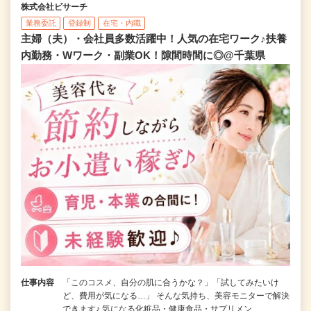
株式会社ビサーチ
業務委託
登録制
在宅・内職
主婦（夫）・会社員多数活躍中！人気の在宅ワーク♪扶養
内勤務・Wワーク・副業OK！隙間時間に◎@千葉県
仕事内容
「このコスメ、自分の肌に合うかな？」「試してみたいけ
ど、費用が気になる…」 そんな気持ち、美容モニターで解決
できます♪ 気になる化粧品・健康食品・サプリメン…