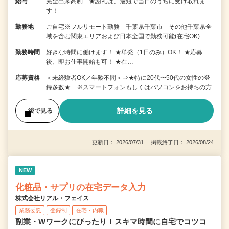
給与
完全出来高制 ★謝礼は、最短で当日のうちに受け取れま
す！
勤務地
ご自宅※フルリモート勤務 千葉県千葉市 その他千葉県全
域を含む関東エリアおよび日本全国で勤務可能(在宅OK)
勤務時間
好きな時間に働けます！ ★単発（1日のみ）OK！ ★応募
後、即お仕事開始も可！ ★在…
応募資格
＜未経験者OK／年齢不問＞⇒★特に20代〜50代の女性の登
録多数★ ※スマートフォンもしくはパソコンをお持ちの方
詳細を見る
後で見る
更新日： 2026/07/31 掲載終了日： 2026/08/24
NEW
化粧品・サプリの在宅データ入力
株式会社リアル・フェイス
業務委託
登録制
在宅・内職
副業・Wワークにぴったり！スキマ時間に自宅でコツコ