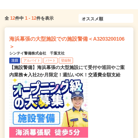
12
1
-
12
全
件中
件を表示
海浜幕張の大型施設での施設警備＜A3203200106
＞
シンテイ警備株式会社 千葉支社
注目
アルバイト
パート
登録制
【施設警備】海浜幕張の大型施設にて受付や巡回やご案
内業務★入社2か月限定！週払いOK！交通費全額支給