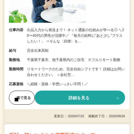
仕事内容
出品入力から発送まで！ ネット通販の仕組みが学べる◎ ＼2
0〜40代の男性が活躍中／ 「毎月の給料に“あと少し”プラス
したい！」 ⇒そんな〈目標〉を…
給与
完全出来高制
勤務地
千葉県千葉市、他千葉県内のご自宅 ※フルリモート勤務
勤務時間
リモートワークのため、完全自由シフトです！ 詳細はお問い
合わせください。 ＜会社営…
応募資格
＼経験・資格・学歴いっさい不問！／
詳細を見る
後で見る
更新日： 2026/07/15 掲載終了日： 2026/08/26