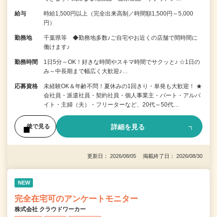
給与
時給1,500円以上（完全出来高制／時間額1,500円～5,000
円）
勤務地
千葉県等 ◆勤務地多数♪ご自宅やお近くの店舗で間時間に
働けます♪
勤務時間
1日5分～OK！好きな時間やスキマ時間でサクッと♪ ☆1日の
み～中長期まで幅広く大歓迎♪…
応募資格
未経験OK＆年齢不問！夏休みの1回きり・単発も大歓迎！ ★
会社員・派遣社員・契約社員・個人事業主・パート・アルバ
イト・主婦（夫）・フリーターなど、20代～50代…
詳細を見る
後で見る
更新日： 2026/08/05 掲載終了日： 2026/08/30
NEW
完全在宅可のアンケートモニター
株式会社 クラウドワーカー