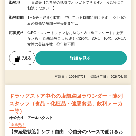
勤務地
千葉県等【ご希望の地域でオシゴトできます♪ お気軽にご
相談ください！】
勤務時間
1日5分～好きな時間、空いている時間に働けます！ ☆1回の
みの単発や短期～中長期まで…
応募資格
◎PC・スマートフォンをお持ちの方（※アンケートに必要
なため） ◎未経験者大歓迎！ ◎20代、30代、40代、50代の
女性の登録多数 ◎年齢不問
詳細を見る
後で見る
更新日： 2026/07/23 掲載終了日： 2026/08/30
ドラッグストア中心の店舗巡回ラウンダー・陳列
スタッフ（食品・化粧品・健康食品、飲料メーカ
ー等）
株式会社 アールネクスト
業務委託
【未経験歓迎】シフト自由！◇自分のペースで働けるお