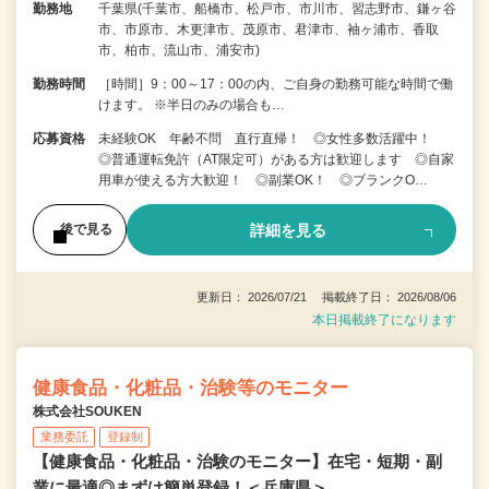
勤務地
千葉県(千葉市、船橋市、松戸市、市川市、習志野市、鎌ヶ谷
市、市原市、木更津市、茂原市、君津市、袖ヶ浦市、香取
市、柏市、流山市、浦安市)
勤務時間
［時間］9：00～17：00の内、ご自身の勤務可能な時間で働
けます。 ※半日のみの場合も…
応募資格
未経験OK 年齢不問 直行直帰！ ◎女性多数活躍中！
◎普通運転免許（AT限定可）がある方は歓迎します ◎自家
用車が使える方大歓迎！ ◎副業OK！ ◎ブランクO…
詳細を見る
後で見る
更新日： 2026/07/21 掲載終了日： 2026/08/06
本日掲載終了になります
健康食品・化粧品・治験等のモニター
株式会社SOUKEN
業務委託
登録制
【健康食品・化粧品・治験のモニター】在宅・短期・副
業に最適◎まずは簡単登録！＜兵庫県＞