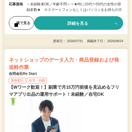
応募資格
＜未経験者OK／年齢不問＞⇒★特に20代〜50代の女性の登
録多数★ ※スマートフォンもしくはパソコンをお持ちの方
詳細を見る
後で見る
更新日： 2026/07/31 掲載終了日： 2026/08/24
ネットショップのデータ入力・商品登録および発
送軽作業
合同会社Re Start
業務委託
在宅・内職
【Wワーク歓迎！】副業で月15万円前後を見込めるフリ
マアプリ出品の運用サポート！未経験／在宅OK