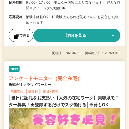
勤務時間
9：00～17：00（モニター内容により異なります） 好きな時
間＆タイミングで勤務OK！…
応募資格
治験未経験OK 18歳以上であれば初めての方も安心して始
められます！
詳細を見る
後で見る
更新日： 2026/07/21 掲載終了日： 2026/11/13
NEW
アンケートモニター（完全在宅）
株式会社 クラウドワーカー
業務委託
登録制
在宅・内職
│当日に謝礼をお支払い【人気の在宅ワーク】美容系モニ
ター募集！★登録するだけでスグ働ける│単発もOK