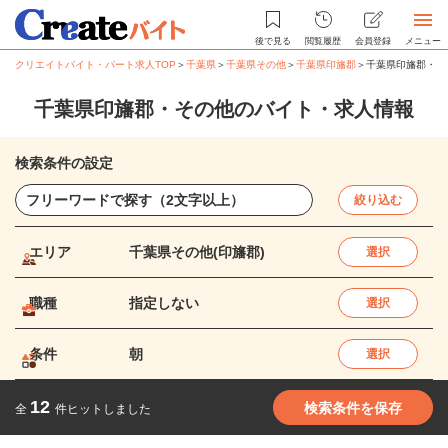
後で見る
閲覧履歴
会員登録
メニュー
クリエイトバイト・パート求人TOP
＞
千葉県
＞
千葉県その他
＞
千葉県印旛郡
＞
千葉県印旛郡・そ
千葉県印旛郡・その他のバイト・求人情報
検索条件の設定
絞り込む
エリア
千葉県その他(印旛郡)
選択
職種
指定しない
選択
条件
朝
選択
12
検索条件を保存
全
件ヒットしました