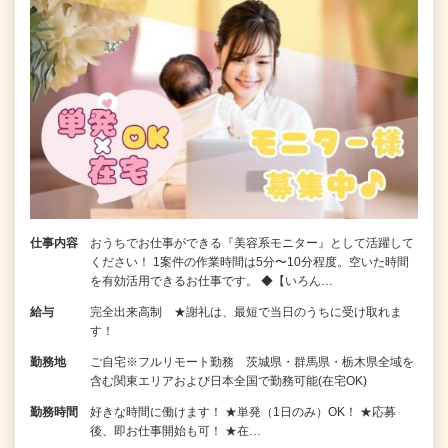
仕事内容
おうちでお仕事ができる『美容系モニター』として活躍して
ください！ 1案件の作業時間は5分〜10分程度。空いた時間
を有効活用できるお仕事です。 ◆【いろん…
給与
完全出来高制 ★謝礼は、最短で当日のうちに受け取れま
す！
勤務地
ご自宅※フルリモート勤務 茨城県・群馬県・栃木県全域を
含む関東エリアおよび日本全国で勤務可能(在宅OK)
勤務時間
好きな時間に働けます！ ★単発（1日のみ）OK！ ★応募
後、即お仕事開始も可！ ★在…