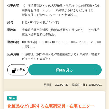
仕事内容
《 海浜幕張駅すぐの大型施設・展示場での施設警備・受付
業務をお任せ 》 ／／ 未経験から好きなだけ稼げる！
新規案件！4月からスタートした新施設 …
給与
日給9,600円〜日給14,400円
勤務地
千葉県千葉市美浜区（海浜幕張駅から徒歩5分） その他千
葉県内近隣各所に多数あり
勤務時間
■実働8時間 ・9：00～18：00 ・13：00～22：00 ・20：00
～翌5：…
応募資格
18歳以上（例外事由2号／警備業法による）未経験・警備デ
ビューさんも大歓迎！
詳細を見る
後で見る
更新日： 2026/07/29 掲載終了日： 2026/09/01
NEW
化粧品などに関する在宅調査員・在宅モニター