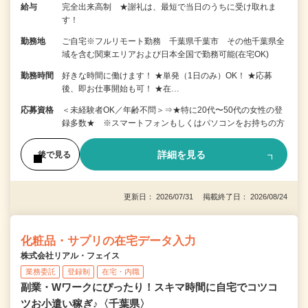
給与
完全出来高制 ★謝礼は、最短で当日のうちに受け取れま
す！
勤務地
ご自宅※フルリモート勤務 千葉県千葉市 その他千葉県全
域を含む関東エリアおよび日本全国で勤務可能(在宅OK)
勤務時間
好きな時間に働けます！ ★単発（1日のみ）OK！ ★応募
後、即お仕事開始も可！ ★在…
応募資格
＜未経験者OK／年齢不問＞⇒★特に20代〜50代の女性の登
録多数★ ※スマートフォンもしくはパソコンをお持ちの方
詳細を見る
後で見る
更新日： 2026/07/31 掲載終了日： 2026/08/24
化粧品・サプリの在宅データ入力
株式会社リアル・フェイス
業務委託
登録制
在宅・内職
副業・Wワークにぴったり！スキマ時間に自宅でコツコ
ツお小遣い稼ぎ♪〈千葉県〉