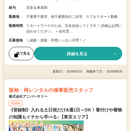
給与
完全出来高制
勤務地
千葉県千葉市、他千葉県内のご自宅 ※フルリモート勤務
勤務時間
リモートワークのため、完全自由シフトです！ 詳細はお問い
合わせください。 ＜会社営…
応募資格
＼経験・資格・学歴いっさい不問！／
詳細を見る
後で見る
更新日： 2026/07/15 掲載終了日： 2026/08/26
振袖・袴レンタルの催事販売スタッフ
株式会社アニバーサリー
登録制
《登録制》入れる土日祝だけ&週1日～OK！着付けや着物
の知識もイチから学べる♪【東京エリア】