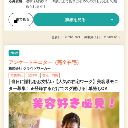
応募資格
治験未経験OK 18歳以上であれば初めての方も安心して始
められます！
詳細を見る
後で見る
更新日： 2026/07/21 掲載終了日： 2026/11/13
NEW
アンケートモニター（完全在宅）
株式会社 クラウドワーカー
業務委託
登録制
在宅・内職
│当日に謝礼をお支払い【人気の在宅ワーク】美容系モニ
ター募集！★登録するだけでスグ働ける│単発もOK