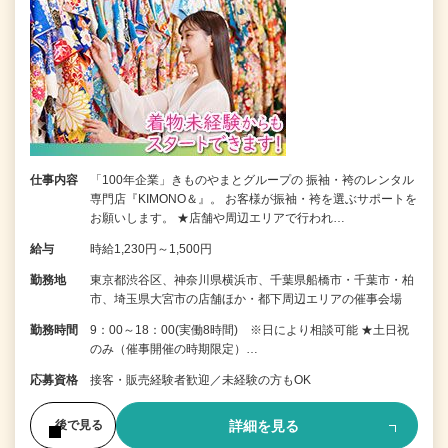
仕事内容
「100年企業」きものやまとグループの 振袖・袴のレンタル
専門店『KIMONO＆』。 お客様が振袖・袴を選ぶサポートを
お願いします。 ★店舗や周辺エリアで行われ…
給与
時給1,230円～1,500円
勤務地
東京都渋谷区、神奈川県横浜市、千葉県船橋市・千葉市・柏
市、埼玉県大宮市の店舗ほか・都下周辺エリアの催事会場
勤務時間
9：00～18：00(実働8時間) ※日により相談可能 ★土日祝
のみ（催事開催の時期限定）…
応募資格
接客・販売経験者歓迎／未経験の方もOK
詳細を見る
後で見る