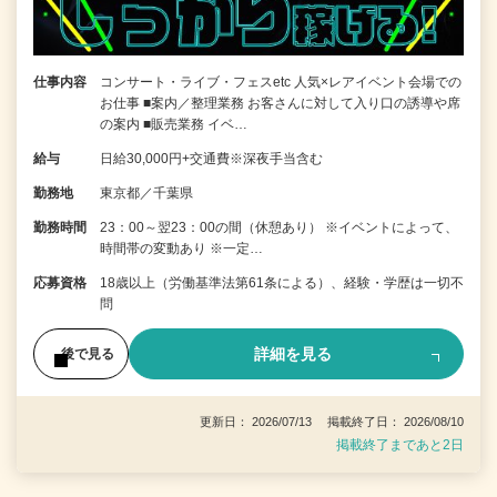
仕事内容
コンサート・ライブ・フェスetc 人気×レアイベント会場での
お仕事 ■案内／整理業務 お客さんに対して入り口の誘導や席
の案内 ■販売業務 イベ…
給与
日給30,000円+交通費※深夜手当含む
勤務地
東京都／千葉県
勤務時間
23：00～翌23：00の間（休憩あり） ※イベントによって、
時間帯の変動あり ※一定…
応募資格
18歳以上（労働基準法第61条による）、経験・学歴は一切不
問
詳細を見る
後で見る
更新日： 2026/07/13 掲載終了日： 2026/08/10
掲載終了まであと2日