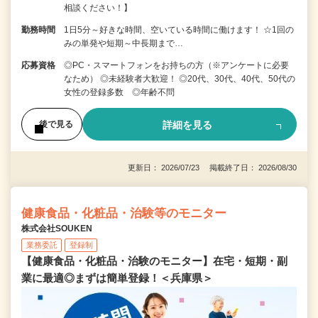
相談ください！】
勤務時間
1日5分～好きな時間、空いている時間に働けます！ ☆1回の
みの単発や短期～中長期まで…
応募資格
◎PC・スマートフォンをお持ちの方（※アンケートに必要
なため） ◎未経験者大歓迎！ ◎20代、30代、40代、50代の
女性の登録多数 ◎年齢不問
詳細を見る
後で見る
更新日： 2026/07/23 掲載終了日： 2026/08/30
健康食品・化粧品・治験等のモニター
株式会社SOUKEN
業務委託
登録制
【健康食品・化粧品・治験のモニター】在宅・短期・副
業に最適◎まずは簡単登録！＜兵庫県＞