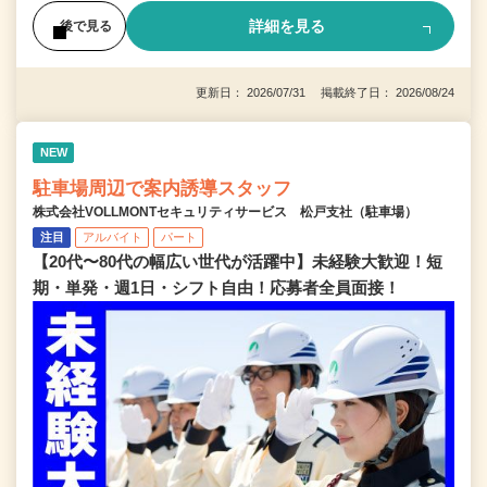
詳細を見る
後で見る
更新日： 2026/07/31 掲載終了日： 2026/08/24
NEW
駐車場周辺で案内誘導スタッフ
株式会社VOLLMONTセキュリティサービス 松戸支社（駐車場）
注目
アルバイト
パート
【20代〜80代の幅広い世代が活躍中】未経験大歓迎！短
期・単発・週1日・シフト自由！応募者全員面接！