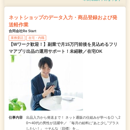
ネットショップのデータ入力・商品登録および発
送軽作業
合同会社Re Start
業務委託
在宅・内職
【Wワーク歓迎！】副業で月15万円前後を見込めるフリ
マアプリ出品の運用サポート！未経験／在宅OK
仕事内容
出品入力から発送まで！ ネット通販の仕組みが学べる◎ ＼2
0〜40代の男性が活躍中／ 「毎月の給料に“あと少し”プラス
したい！」 ⇒そんな〈目標〉を…