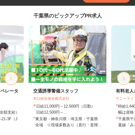
千葉県のピックアップPR求人
オペレータ
交通誘導警備スタッフ
有料老人
木口総合保全株式会社
サニーライ
日給11,000円～12,500円（日勤）
時給1,4
費全額支給）
日給12,500円～...
幅は資格・
1-3F（J
東京都・神奈川県・埼玉県・千葉県
千葉県千葉
全域 ☆現場多数あり（直行・直帰...
葉線「み