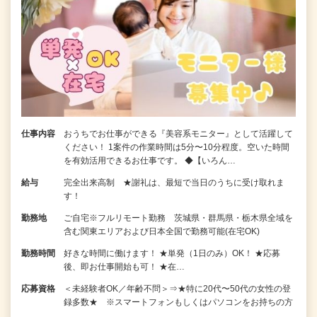
仕事内容
おうちでお仕事ができる『美容系モニター』として活躍して
ください！ 1案件の作業時間は5分〜10分程度。空いた時間
を有効活用できるお仕事です。 ◆【いろん…
給与
完全出来高制 ★謝礼は、最短で当日のうちに受け取れま
す！
勤務地
ご自宅※フルリモート勤務 茨城県・群馬県・栃木県全域を
含む関東エリアおよび日本全国で勤務可能(在宅OK)
勤務時間
好きな時間に働けます！ ★単発（1日のみ）OK！ ★応募
後、即お仕事開始も可！ ★在…
応募資格
＜未経験者OK／年齢不問＞⇒★特に20代〜50代の女性の登
録多数★ ※スマートフォンもしくはパソコンをお持ちの方