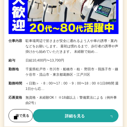
仕事内容
駐車場周辺で皆さまが安全に通れるよう人や車の誘導・案内
などをお願いします。 最初は慣れるまで、歩行者の誘導や声
掛けから始めていただきます。 未経験で始め…
給与
日給10,400円〜13,700円
勤務地
千葉県松戸市・市川市・船橋市・柏・ 野田市・我孫子市・鎌
ケ谷市・流山市・東京都葛飾区・江戸川区
勤務時間
＜日勤＞ ・8：00〜17：00 ・9：00〜18：00 ※1日8時間 週
1日から応…
応募資格
無資格・未経験OK！ ※18歳以上：警備業法による（例外事
由2号）
詳細を見る
後で見る