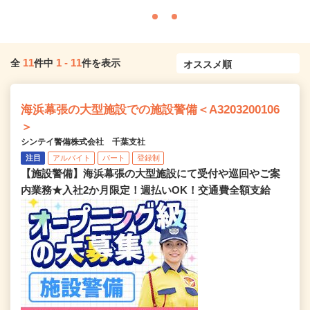
11
1
-
11
全
件中
件を表示
海浜幕張の大型施設での施設警備＜A3203200106
＞
シンテイ警備株式会社 千葉支社
注目
アルバイト
パート
登録制
【施設警備】海浜幕張の大型施設にて受付や巡回やご案
内業務★入社2か月限定！週払いOK！交通費全額支給