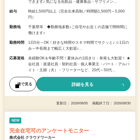
できます♪ 気になる化粧品・健康食品・サプリメン…
給与
時給1,500円以上（完全出来高制／時間額1,500円～5,000
円）
勤務地
千葉県等 ◆勤務地多数♪ご自宅やお近くの店舗で間時間に
働けます♪
勤務時間
1日5分～OK！好きな時間やスキマ時間でサクッと♪ ☆1日の
み～中長期まで幅広く大歓迎♪…
応募資格
未経験OK＆年齢不問！夏休みの1回きり・単発も大歓迎！ ★
会社員・派遣社員・契約社員・個人事業主・パート・アルバ
イト・主婦（夫）・フリーターなど、20代～50代…
詳細を見る
後で見る
更新日： 2026/08/05 掲載終了日： 2026/08/30
NEW
完全在宅可のアンケートモニター
株式会社 クラウドワーカー