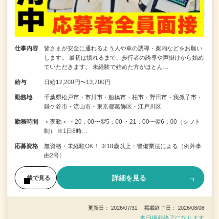
仕事内容
皆さまが安全に通れるよう人や車の誘導・案内などをお願い
します。 最初は慣れるまで、歩行者の誘導や声掛けから始め
ていただきます。 未経験で始めた方がほとん…
給与
日給12,200円〜13,700円
勤務地
千葉県松戸市・市川市・船橋市・柏市・野田市・我孫子市・
鎌ケ谷市・流山市・東京都葛飾区・江戸川区
勤務時間
＜夜勤＞ ・20：00〜翌5：00 ・21：00〜翌6：00（シフト
制） ※1日8時…
応募資格
無資格・未経験OK！ ※18歳以上：警備業法による（例外事
由2号）
詳細を見る
後で見る
更新日： 2026/07/31 掲載終了日： 2026/08/08
本日掲載終了になります