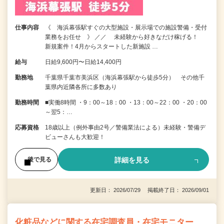
仕事内容
《 海浜幕張駅すぐの大型施設・展示場での施設警備・受付
業務をお任せ 》 ／／ 未経験から好きなだけ稼げる！
新規案件！4月からスタートした新施設 …
給与
日給9,600円〜日給14,400円
勤務地
千葉県千葉市美浜区（海浜幕張駅から徒歩5分） その他千
葉県内近隣各所に多数あり
勤務時間
■実働8時間 ・9：00～18：00 ・13：00～22：00 ・20：00
～翌5：…
応募資格
18歳以上（例外事由2号／警備業法による）未経験・警備デ
ビューさんも大歓迎！
詳細を見る
後で見る
更新日： 2026/07/29 掲載終了日： 2026/09/01
化粧品などに関する在宅調査員・在宅モニター