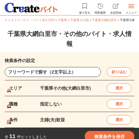
後で見る
閲覧履歴
会員登録
メニュー
クリエイトバイト・パート求人TOP
＞
千葉県
＞
千葉県その他
＞
千葉県大網白里市
＞
千葉県大網白
千葉県大網白里市・その他のバイト・求人情
報
検索条件の設定
絞り込む
エリア
千葉県その他(大網白里市)
選択
職種
指定しない
選択
条件
主婦(夫)歓迎
選択
11
検索条件を保存
全
件ヒットしました