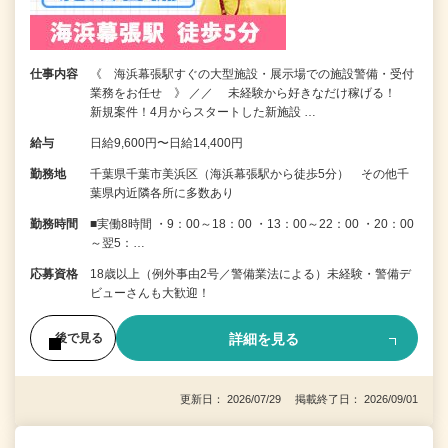
仕事内容
《 海浜幕張駅すぐの大型施設・展示場での施設警備・受付
業務をお任せ 》 ／／ 未経験から好きなだけ稼げる！
新規案件！4月からスタートした新施設 …
給与
日給9,600円〜日給14,400円
勤務地
千葉県千葉市美浜区（海浜幕張駅から徒歩5分） その他千
葉県内近隣各所に多数あり
勤務時間
■実働8時間 ・9：00～18：00 ・13：00～22：00 ・20：00
～翌5：…
応募資格
18歳以上（例外事由2号／警備業法による）未経験・警備デ
ビューさんも大歓迎！
詳細を見る
後で見る
更新日： 2026/07/29 掲載終了日： 2026/09/01