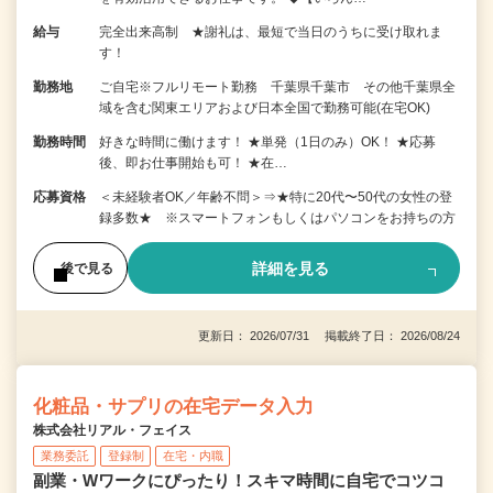
給与
完全出来高制 ★謝礼は、最短で当日のうちに受け取れま
す！
勤務地
ご自宅※フルリモート勤務 千葉県千葉市 その他千葉県全
域を含む関東エリアおよび日本全国で勤務可能(在宅OK)
勤務時間
好きな時間に働けます！ ★単発（1日のみ）OK！ ★応募
後、即お仕事開始も可！ ★在…
応募資格
＜未経験者OK／年齢不問＞⇒★特に20代〜50代の女性の登
録多数★ ※スマートフォンもしくはパソコンをお持ちの方
詳細を見る
後で見る
更新日： 2026/07/31 掲載終了日： 2026/08/24
化粧品・サプリの在宅データ入力
株式会社リアル・フェイス
業務委託
登録制
在宅・内職
副業・Wワークにぴったり！スキマ時間に自宅でコツコ