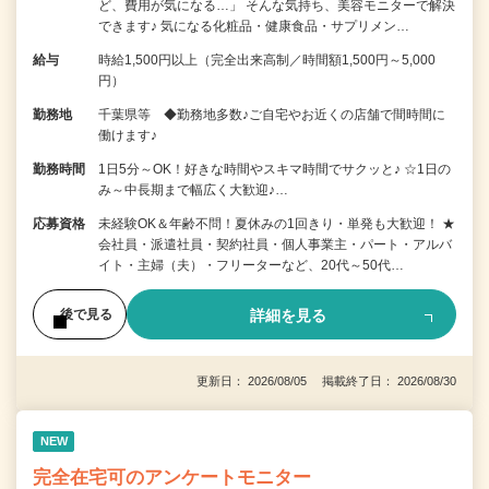
ど、費用が気になる…」 そんな気持ち、美容モニターで解決
できます♪ 気になる化粧品・健康食品・サプリメン…
給与
時給1,500円以上（完全出来高制／時間額1,500円～5,000
円）
勤務地
千葉県等 ◆勤務地多数♪ご自宅やお近くの店舗で間時間に
働けます♪
勤務時間
1日5分～OK！好きな時間やスキマ時間でサクッと♪ ☆1日の
み～中長期まで幅広く大歓迎♪…
応募資格
未経験OK＆年齢不問！夏休みの1回きり・単発も大歓迎！ ★
会社員・派遣社員・契約社員・個人事業主・パート・アルバ
イト・主婦（夫）・フリーターなど、20代～50代…
詳細を見る
後で見る
更新日： 2026/08/05 掲載終了日： 2026/08/30
NEW
完全在宅可のアンケートモニター