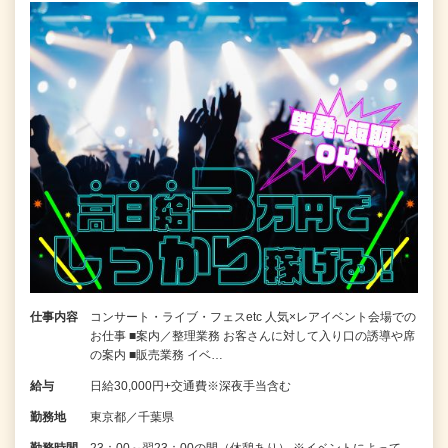
仕事内容
コンサート・ライブ・フェスetc 人気×レアイベント会場での
お仕事 ■案内／整理業務 お客さんに対して入り口の誘導や席
の案内 ■販売業務 イベ…
給与
日給30,000円+交通費※深夜手当含む
勤務地
東京都／千葉県