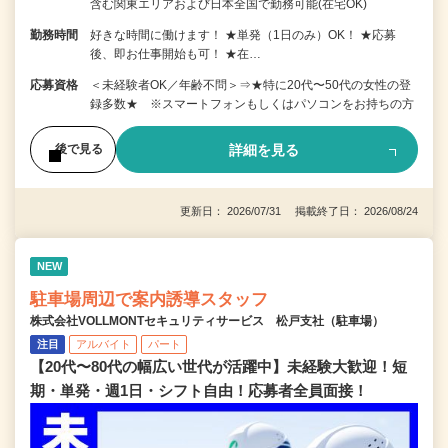
含む関東エリアおよび日本全国で勤務可能(在宅OK)
勤務時間
好きな時間に働けます！ ★単発（1日のみ）OK！ ★応募
後、即お仕事開始も可！ ★在…
応募資格
＜未経験者OK／年齢不問＞⇒★特に20代〜50代の女性の登
録多数★ ※スマートフォンもしくはパソコンをお持ちの方
詳細を見る
後で見る
更新日： 2026/07/31 掲載終了日： 2026/08/24
NEW
駐車場周辺で案内誘導スタッフ
株式会社VOLLMONTセキュリティサービス 松戸支社（駐車場）
注目
アルバイト
パート
【20代〜80代の幅広い世代が活躍中】未経験大歓迎！短
期・単発・週1日・シフト自由！応募者全員面接！