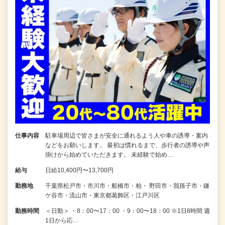
仕事内容
駐車場周辺で皆さまが安全に通れるよう人や車の誘導・案内
などをお願いします。 最初は慣れるまで、歩行者の誘導や声
掛けから始めていただきます。 未経験で始め…
給与
日給10,400円〜13,700円
勤務地
千葉県松戸市・市川市・船橋市・柏・ 野田市・我孫子市・鎌
ケ谷市・流山市・東京都葛飾区・江戸川区
勤務時間
＜日勤＞ ・8：00〜17：00 ・9：00〜18：00 ※1日8時間 週
1日から応…