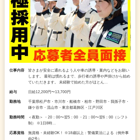
仕事内容
皆さまが安全に通れるよう人や車の誘導・案内などをお願い
します。 最初は慣れるまで、歩行者の誘導や声掛けから始め
ていただきます。 未経験で始めた方がほとん…
給与
日給12,200円〜13,700円
勤務地
千葉県松戸市・市川市・船橋市・柏市・野田市・我孫子市・
鎌ケ谷市・流山市・東京都葛飾区・江戸川区
勤務時間
＜夜勤＞ ・20：00〜翌5：00 ・21：00〜翌6：00（シフト
制） ※1日8時…
応募資格
無資格・未経験OK！ ※18歳以上：警備業法による（例外事
由2号）