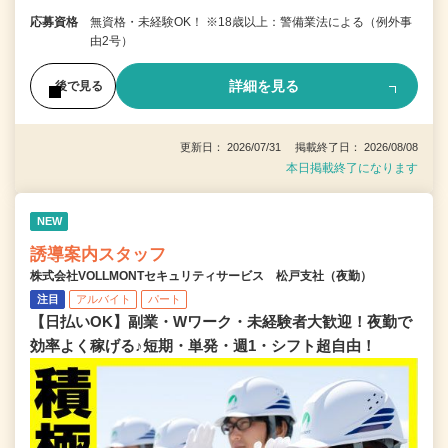
応募資格
無資格・未経験OK！ ※18歳以上：警備業法による（例外事
由2号）
詳細を見る
後で見る
更新日： 2026/07/31 掲載終了日： 2026/08/08
本日掲載終了になります
NEW
誘導案内スタッフ
株式会社VOLLMONTセキュリティサービス 松戸支社（夜勤）
注目
アルバイト
パート
【日払いOK】副業・Wワーク・未経験者大歓迎！夜勤で
効率よく稼げる♪短期・単発・週1・シフト超自由！