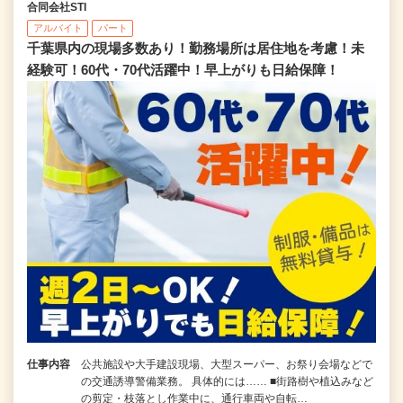
合同会社STI
アルバイト
パート
千葉県内の現場多数あり！勤務場所は居住地を考慮！未
経験可！60代・70代活躍中！早上がりも日給保障！
仕事内容
公共施設や大手建設現場、大型スーパー、お祭り会場などで
の交通誘導警備業務。 具体的には…… ■街路樹や植込みなど
の剪定・枝落とし作業中に、通行車両や自転…