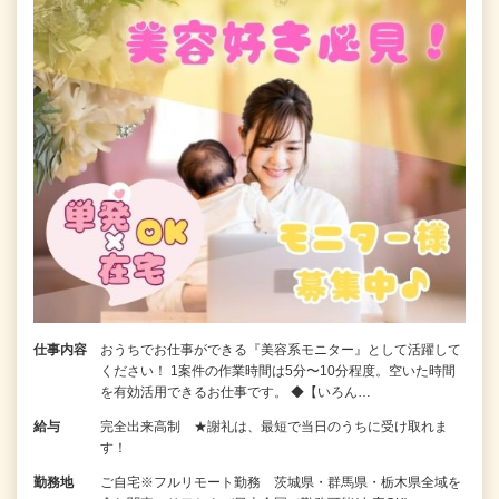
仕事内容
おうちでお仕事ができる『美容系モニター』として活躍して
ください！ 1案件の作業時間は5分〜10分程度。空いた時間
を有効活用できるお仕事です。 ◆【いろん…
給与
完全出来高制 ★謝礼は、最短で当日のうちに受け取れま
す！
勤務地
ご自宅※フルリモート勤務 茨城県・群馬県・栃木県全域を