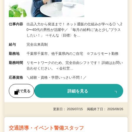
仕事内容
出品入力から発送まで！ ネット通販の仕組みが学べる◎ ＼2
0〜40代の男性が活躍中／ 「毎月の給料に“あと少し”プラス
したい！」 ⇒そんな〈目標〉を…
給与
完全出来高制
勤務地
千葉県千葉市、他千葉県内のご自宅 ※フルリモート勤務
勤務時間
リモートワークのため、完全自由シフトです！ 詳細はお問い
合わせください。 ＜会社営…
応募資格
＼経験・資格・学歴いっさい不問！／
詳細を見る
後で見る
更新日： 2026/07/15 掲載終了日： 2026/08/26
交通誘導・イベント警備スタッフ