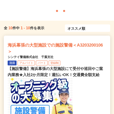
10
1
-
10
全
件中
件を表示
海浜幕張の大型施設での施設警備＜A3203200106
＞
シンテイ警備株式会社 千葉支社
注目
アルバイト
パート
登録制
【施設警備】海浜幕張の大型施設にて受付や巡回やご案
内業務★入社2か月限定！週払いOK！交通費全額支給