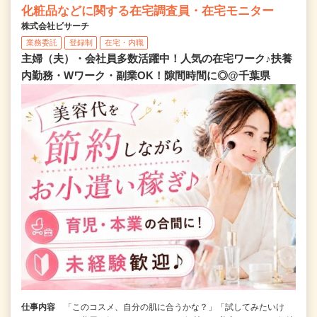
化粧品などに関する在宅調査員・在宅モニター
株式会社ビサーチ
業務委託
登録制
在宅・内職
主婦（夫）・会社員多数活躍中！人気の在宅ワーク♪扶養
内勤務・Wワーク・副業OK！隙間時間に◎@千葉県
仕事内容
「このコスメ、自分の肌に合うかな？」「試してみたいけ