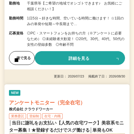
勤務地
千葉県等【ご希望の地域でオシゴトできます♪ お気軽にご
相談ください！】
勤務時間
1日5分～好きな時間、空いている時間に働けます！ ☆1回の
みの単発や短期～中長期まで…
応募資格
◎PC・スマートフォンをお持ちの方（※アンケートに必要
なため） ◎未経験者大歓迎！ ◎20代、30代、40代、50代の
女性の登録多数 ◎年齢不問
詳細を見る
後で見る
更新日： 2026/07/23 掲載終了日： 2026/08/30
NEW
アンケートモニター（完全在宅）
株式会社 クラウドワーカー
業務委託
登録制
在宅・内職
│当日に謝礼をお支払い【人気の在宅ワーク】美容系モニ
ター募集！★登録するだけでスグ働ける│単発もOK