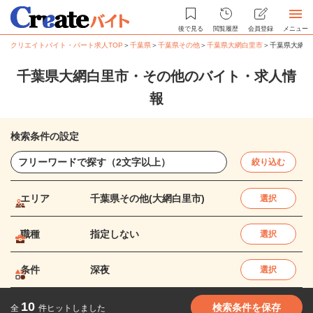
後で見る
閲覧履歴
会員登録
メニュー
クリエイトバイト・パート求人TOP
＞
千葉県
＞
千葉県その他
＞
千葉県大網白里市
＞
千葉県大網白
千葉県大網白里市・その他のバイト・求人情
報
検索条件の設定
絞り込む
エリア
千葉県その他(大網白里市)
選択
職種
指定しない
選択
条件
深夜
選択
10
検索条件を保存
全
件ヒットしました