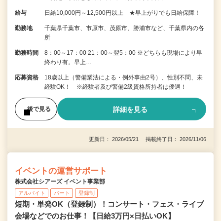
給与
日給10,000円～12,500円以上 ★早上がりでも日給保障！
勤務地
千葉県千葉市、市原市、茂原市、勝浦市など、千葉県内の各
所
勤務時間
8：00～17：00 21：00～翌5：00 ※どちらも現場により早
終わり有。早上…
応募資格
18歳以上（警備業法による・例外事由2号）、性別不問、未
経験OK！ ※経験者及び警備2級資格所持者は優遇！
詳細を見る
後で見る
更新日： 2026/05/21 掲載終了日： 2026/11/06
イベントの運営サポート
株式会社シアーズ イベント事業部
アルバイト
パート
登録制
短期・単発OK（登録制）！コンサート・フェス・ライブ
会場などでのお仕事！【日給3万円×日払いOK】