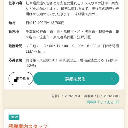
仕事内容
駐車場周辺で皆さまが安全に通れるよう人や車の誘導・案内
などをお願いします。 最初は慣れるまで、歩行者の誘導や声
掛けから始めていただきます。 未経験で始め…
給与
日給10,400円〜13,700円
勤務地
千葉県松戸市・市川市・船橋市・柏・ 野田市・我孫子市・鎌
ケ谷市・流山市・東京都葛飾区・江戸川区
勤務時間
＜日勤＞ ・8：00〜17：00 ・9：00〜18：00 ※1日8時間 週
1日から応…
応募資格
無資格・未経験OK！ ※18歳以上：警備業法による（例外事
由2号）
詳細を見る
後で見る
更新日： 2026/07/31 掲載終了日： 2026/08/08
掲載終了まであと1日
NEW
誘導案内スタッフ