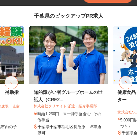
千葉県のピックアップPR求人
フ 補助指
知的障がい者グループホームの世
健康食品
話人（CRE2...
ター
株式会社クリエイト 派遣・紹介事業部
育成課 児童
株式会社SO
時給1,260円 ※一律手当含む+その
他手当
5,000
つき） 
葉市内の子
千葉県千葉市稲毛区長沼原 ※車通
勤可
千葉県