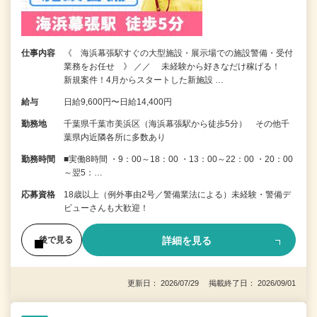
仕事内容
《 海浜幕張駅すぐの大型施設・展示場での施設警備・受付
業務をお任せ 》 ／／ 未経験から好きなだけ稼げる！
新規案件！4月からスタートした新施設 …
給与
日給9,600円〜日給14,400円
勤務地
千葉県千葉市美浜区（海浜幕張駅から徒歩5分） その他千
葉県内近隣各所に多数あり
勤務時間
■実働8時間 ・9：00～18：00 ・13：00～22：00 ・20：00
～翌5：…
応募資格
18歳以上（例外事由2号／警備業法による）未経験・警備デ
ビューさんも大歓迎！
詳細を見る
後で見る
更新日： 2026/07/29 掲載終了日： 2026/09/01