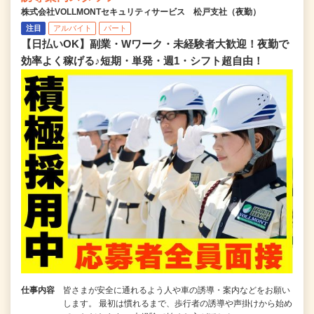
株式会社VOLLMONTセキュリティサービス 松戸支社（夜勤）
注目
アルバイト
パート
【日払いOK】副業・Wワーク・未経験者大歓迎！夜勤で
効率よく稼げる♪短期・単発・週1・シフト超自由！
仕事内容
皆さまが安全に通れるよう人や車の誘導・案内などをお願い
します。 最初は慣れるまで、歩行者の誘導や声掛けから始め