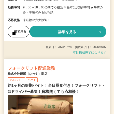
勤務時間
9：00～18：00の間で応相談 ※基本は実働8時間 ★午前の
み・午後のみも応相談…
応募資格
未経験の方大歓迎！！
詳細を見る
後で見る
更新日： 2026/07/28 掲載終了日： 2026/08/07
本日掲載終了になります
フォークリフト配送業務
株式会社鍋屋（なべや）商店
アルバイト
パート
約1ヶ月の短期バイト！全日昼食付き！フォークリフト・
2tドライバー募集！資格無くても応相談！