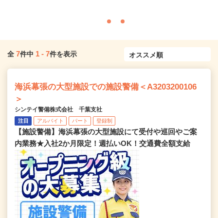
7
1
-
7
全
件中
件を表示
海浜幕張の大型施設での施設警備＜A3203200106
＞
シンテイ警備株式会社 千葉支社
注目
アルバイト
パート
登録制
【施設警備】海浜幕張の大型施設にて受付や巡回やご案
内業務★入社2か月限定！週払いOK！交通費全額支給