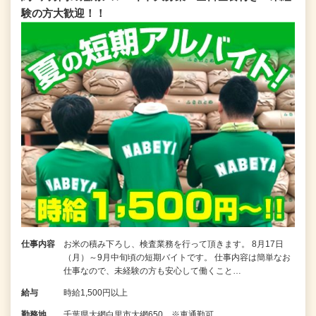
験の方大歓迎！！
仕事内容
お米の積み下ろし、検査業務を行って頂きます。 8月17日
（月）～9月中旬頃の短期バイトです。 仕事内容は簡単なお
仕事なので、未経験の方も安心して働くこと…
給与
時給1,500円以上
勤務地
千葉県大網白里市大網650 ※車通勤可