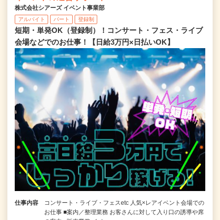
株式会社シアーズ イベント事業部
アルバイト
パート
登録制
短期・単発OK（登録制）！コンサート・フェス・ライブ
会場などでのお仕事！【日給3万円×日払いOK】
仕事内容
コンサート・ライブ・フェスetc 人気×レアイベント会場での
お仕事 ■案内／整理業務 お客さんに対して入り口の誘導や席