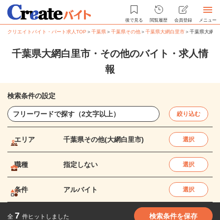
後で見る
閲覧履歴
会員登録
メニュー
クリエイトバイト・パート求人TOP
＞
千葉県
＞
千葉県その他
＞
千葉県大網白里市
＞
千葉県大網白
千葉県大網白里市・その他のバイト・求人情
報
検索条件の設定
絞り込む
エリア
千葉県その他(大網白里市)
選択
職種
指定しない
選択
条件
アルバイト
選択
7
検索条件を保存
全
件ヒットしました