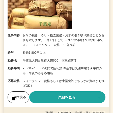
仕事内容
お米の積み下ろし・検査業務・お米の引き取り業務などをお
任せ致します。 8月17日（月）～9月中旬頃までのお仕事で
す。 ・フォークリフト資格 ・中型免許…
給与
時給1,800円以上
勤務地
千葉県大網白里市大網650 ※車通勤可
勤務時間
9：00～18：00の間で応相談 ※基本は実働8時間 ★午前の
み・午後のみも応相談…
応募資格
フォークリフト資格もしくは中型免許どちらかの資格があれ
ばOK！
詳細を見る
後で見る
更新日： 2026/07/28 掲載終了日： 2026/08/07