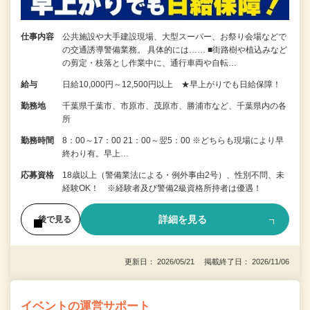
仕事内容
公共施設や大手建設現場、大型スーパー、お祭り会場などで
の交通誘導警備業務。 具体的には…… ■街路樹や植込みなど
の剪定・枝落とし作業中に、通行車両や自転…
給与
日給10,000円～12,500円以上 ★早上がりでも日給保障！
勤務地
千葉県千葉市、市原市、茂原市、勝浦市など、千葉県内の各
所
勤務時間
8：00～17：00 21：00～翌5：00 ※どちらも現場により早
終わり有。早上…
応募資格
18歳以上（警備業法による・例外事由2号）、性別不問、未
経験OK！ ※経験者及び警備2級資格所持者は優遇！
詳細を見る
後で見る
更新日： 2026/05/21 掲載終了日： 2026/11/06
イベントの運営サポート