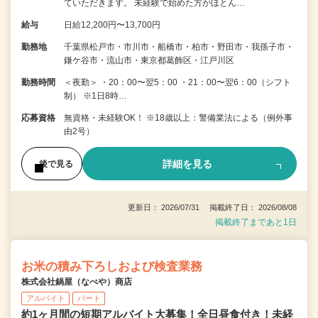
ていただきます。 未経験で始めた方がほとん…
給与
日給12,200円〜13,700円
勤務地
千葉県松戸市・市川市・船橋市・柏市・野田市・我孫子市・
鎌ケ谷市・流山市・東京都葛飾区・江戸川区
勤務時間
＜夜勤＞ ・20：00〜翌5：00 ・21：00〜翌6：00（シフト
制） ※1日8時…
応募資格
無資格・未経験OK！ ※18歳以上：警備業法による（例外事
由2号）
詳細を見る
後で見る
更新日： 2026/07/31 掲載終了日： 2026/08/08
掲載終了まであと1日
お米の積み下ろしおよび検査業務
株式会社鍋屋（なべや）商店
アルバイト
パート
約1ヶ月間の短期アルバイト大募集！全日昼食付き！未経