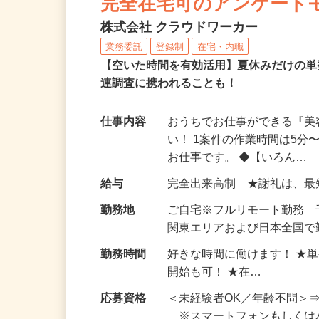
完全在宅可のアンケート
株式会社 クラウドワーカー
業務委託
登録制
在宅・内職
【空いた時間を有効活用】夏休みだけの単
連調査に携われることも！
仕事内容
おうちでお仕事ができる『
い！ 1案件の作業時間は5
お仕事です。 ◆【いろん…
給与
完全出来高制 ★謝礼は、
勤務地
ご自宅※フルリモート勤務
関東エリアおよび日本全国で勤
勤務時間
好きな時間に働けます！ ★
開始も可！ ★在…