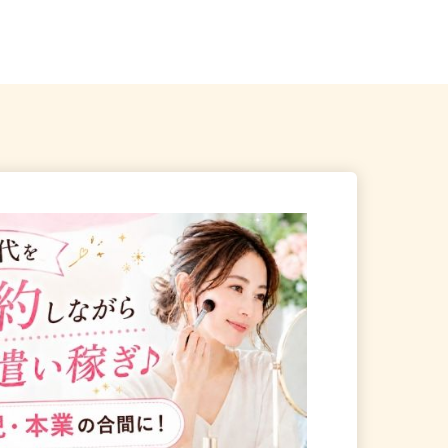
☆現場多数あり（直行・直
千葉県千葉市稲毛区長沼原 ※車通
勤可