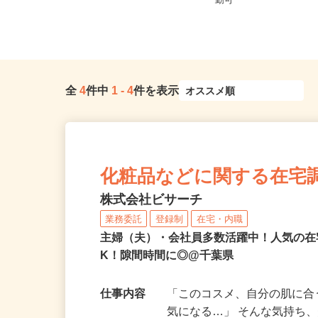
全域 ☆現場多数あり（直行・直
千葉県千葉市稲毛区長
帰...
勤可
全
4
件中
1
-
4
件を表示
化粧品などに関する在宅
株式会社ビサーチ
業務委託
登録制
在宅・内職
主婦（夫）・会社員多数活躍中！人気の在
K！隙間時間に◎@千葉県
仕事内容
「このコスメ、自分の肌に