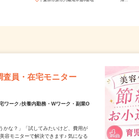
沼原 ※車通
全域 
千葉県市原市八幡海岸通6番地
帰...
調査員・在宅モニター
宅ワーク♪扶養内勤務・Wワーク・副業O
合うかな？」「試してみたいけど、費用が