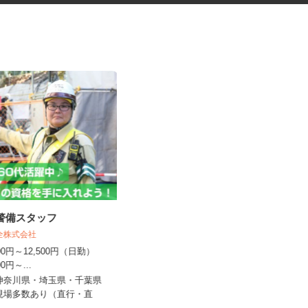
導警備スタッフ
知的障がい者グループホームの
世話人（CRE2...
保全株式会社
株式会社クリエイト 派遣・紹介事業部
,000円～12,500円（日勤）
500円～...
時給1,260円 ※一律手当含む+その
他手当
・神奈川県・埼玉県・千葉県