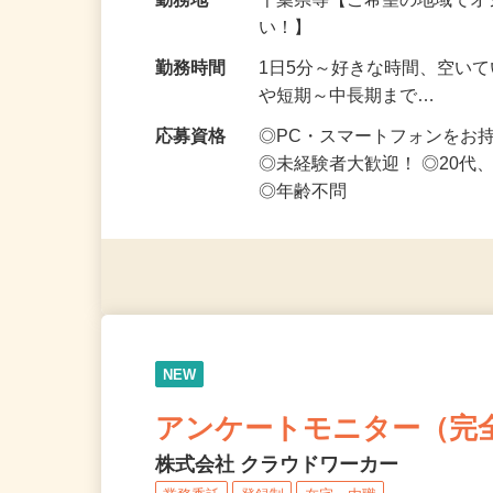
給与
時給1,500円以上（完全出来高
勤務地
千葉県等【ご希望の地域でオ
い！】
勤務時間
1日5分～好きな時間、空い
や短期～中長期まで…
応募資格
◎PC・スマートフォンをお
◎未経験者大歓迎！ ◎20代
◎年齢不問
NEW
アンケートモニター（完