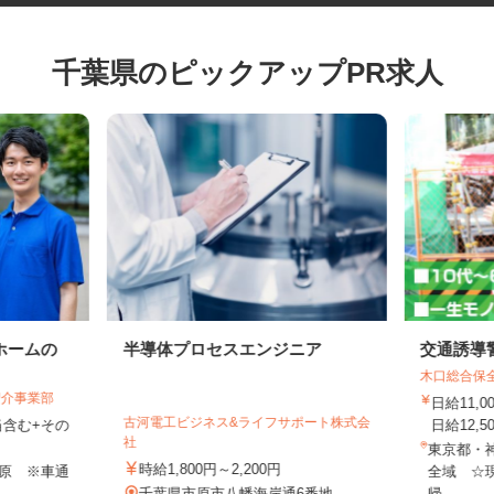
千葉県のピックアップPR求人
ホームの
半導体プロセスエンジニア
交通誘
木口総合
紹介事業部
日給11
古河電工ビジネス&ライフサポート株式会
手当含む+その
日給12,
社
東京都
時給1,800円～2,200円