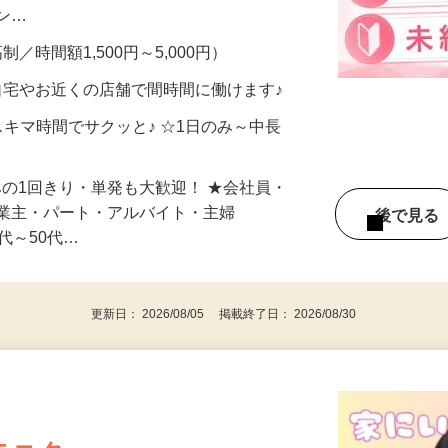
、美容モニターで解決できます♪ 気になる
メン…
制／時間額1,500円～5,000円）
自宅やお近くの店舗で間時間に働けます♪
スキマ時間でサクッと♪ ☆1日のみ～中長
みの1回きり・単発も大歓迎！ ★会社員・
事業主・パート・アルバイト・主婦
後で見
代～50代…
更新日： 2026/08/05 掲載終了日： 2026/08/30