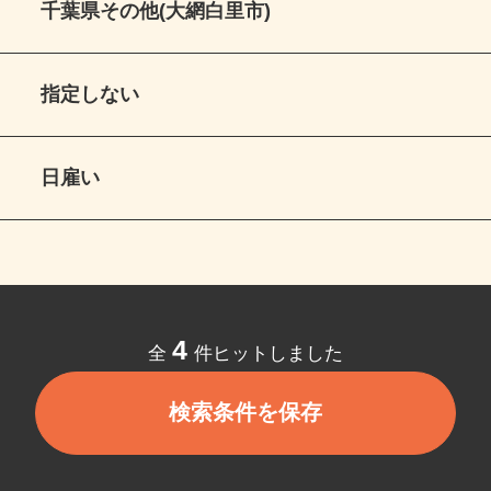
千葉県その他(大網白里市)
指定しない
日雇い
4
全
件ヒットしました
検索条件を保存