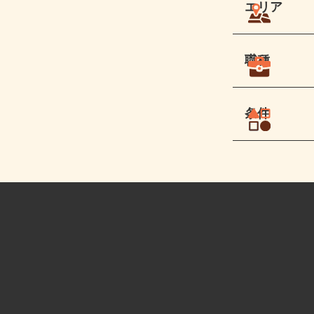
エリア
職種
条件